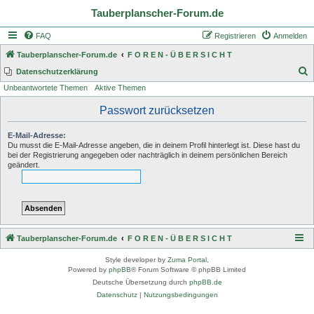
Tauberplanscher-Forum.de
FAQ
Registrieren
Anmelden
Tauberplanscher-Forum.de
F O R E N - Ü B E R S I C H T
S
Datenschutzerklärung
Unbeantwortete Themen
Aktive Themen
u
c
Passwort zurücksetzen
h
E-Mail-Adresse:
e
Du musst die E-Mail-Adresse angeben, die in deinem Profil hinterlegt ist. Diese hast du
bei der Registrierung angegeben oder nachträglich in deinem persönlichen Bereich
geändert.
Tauberplanscher-Forum.de
F O R E N - Ü B E R S I C H T
Style developer by
Zuma Portal
,
Powered by
phpBB
® Forum Software © phpBB Limited
Deutsche Übersetzung durch
phpBB.de
Datenschutz
|
Nutzungsbedingungen