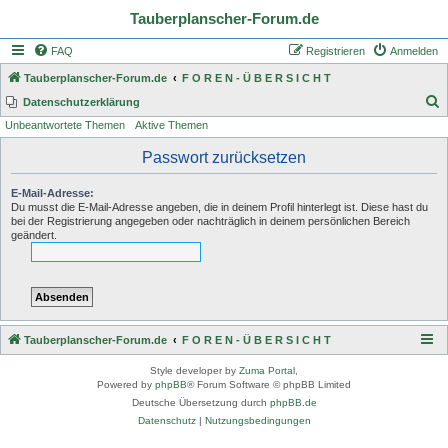
Tauberplanscher-Forum.de
FAQ
Registrieren
Anmelden
Tauberplanscher-Forum.de
F O R E N - Ü B E R S I C H T
S
Datenschutzerklärung
Unbeantwortete Themen
Aktive Themen
u
c
Passwort zurücksetzen
h
E-Mail-Adresse:
e
Du musst die E-Mail-Adresse angeben, die in deinem Profil hinterlegt ist. Diese hast du
bei der Registrierung angegeben oder nachträglich in deinem persönlichen Bereich
geändert.
Tauberplanscher-Forum.de
F O R E N - Ü B E R S I C H T
Style developer by
Zuma Portal
,
Powered by
phpBB
® Forum Software © phpBB Limited
Deutsche Übersetzung durch
phpBB.de
Datenschutz
|
Nutzungsbedingungen