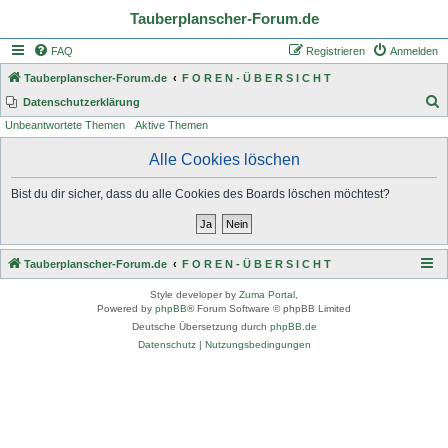
Tauberplanscher-Forum.de
FAQ
Registrieren
Anmelden
Tauberplanscher-Forum.de
F O R E N - Ü B E R S I C H T
S
Datenschutzerklärung
Unbeantwortete Themen
Aktive Themen
u
c
Alle Cookies löschen
h
Bist du dir sicher, dass du alle Cookies des Boards löschen möchtest?
e
Tauberplanscher-Forum.de
F O R E N - Ü B E R S I C H T
Style developer by
Zuma Portal
,
Powered by
phpBB
® Forum Software © phpBB Limited
Deutsche Übersetzung durch
phpBB.de
Datenschutz
|
Nutzungsbedingungen