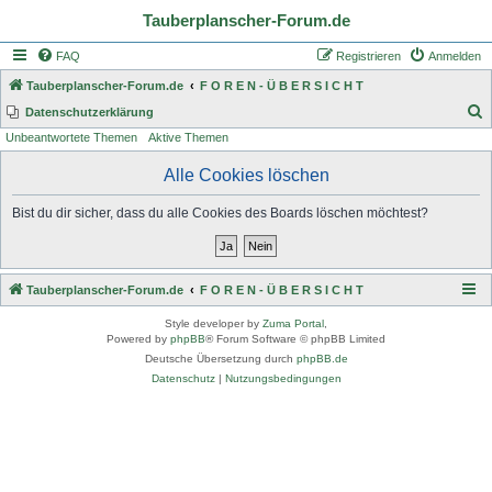
Tauberplanscher-Forum.de
FAQ
Registrieren
Anmelden
Tauberplanscher-Forum.de
F O R E N - Ü B E R S I C H T
S
Datenschutzerklärung
Unbeantwortete Themen
Aktive Themen
u
c
Alle Cookies löschen
h
Bist du dir sicher, dass du alle Cookies des Boards löschen möchtest?
e
Tauberplanscher-Forum.de
F O R E N - Ü B E R S I C H T
Style developer by
Zuma Portal
,
Powered by
phpBB
® Forum Software © phpBB Limited
Deutsche Übersetzung durch
phpBB.de
Datenschutz
|
Nutzungsbedingungen