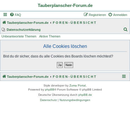
Tauberplanscher-Forum.de
FAQ
Registrieren
Anmelden
Tauberplanscher-Forum.de
F O R E N - Ü B E R S I C H T
S
Datenschutzerklärung
Unbeantwortete Themen
Aktive Themen
u
c
Alle Cookies löschen
h
Bist du dir sicher, dass du alle Cookies des Boards löschen möchtest?
e
Tauberplanscher-Forum.de
F O R E N - Ü B E R S I C H T
Style developer by
Zuma Portal
,
Powered by
phpBB
® Forum Software © phpBB Limited
Deutsche Übersetzung durch
phpBB.de
Datenschutz
|
Nutzungsbedingungen