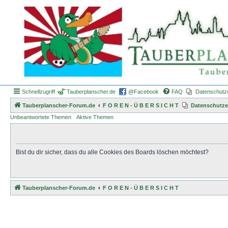
Schnellzugriff
Tauberplanscher.de
@Facebook
FAQ
Datenschutz
Tauberplanscher-Forum.de
F O R E N - Ü B E R S I C H T
Datenschutze
Unbeantwortete Themen
Aktive Themen
Bist du dir sicher, dass du alle Cookies des Boards löschen möchtest?
Tauberplanscher-Forum.de
F O R E N - Ü B E R S I C H T