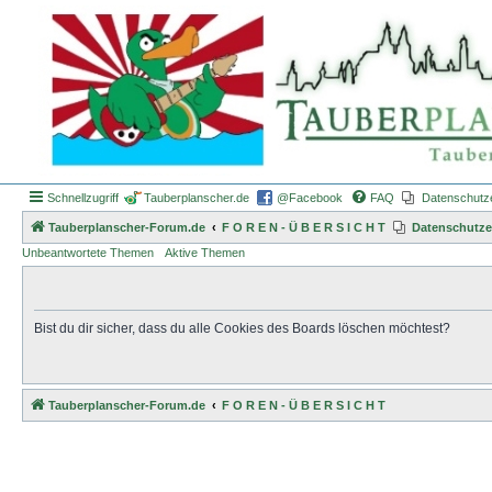
Schnellzugriff
Tauberplanscher.de
@Facebook
FAQ
Datenschutz
Tauberplanscher-Forum.de
F O R E N - Ü B E R S I C H T
Datenschutze
Unbeantwortete Themen
Aktive Themen
Bist du dir sicher, dass du alle Cookies des Boards löschen möchtest?
Tauberplanscher-Forum.de
F O R E N - Ü B E R S I C H T