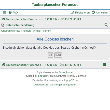
Tauberplanscher-Forum.de
FAQ
Registrieren
Anmelden
Tauberplanscher-Forum.de
F O R E N - Ü B E R S I C H T
S
Datenschutzerklärung
Unbeantwortete Themen
Aktive Themen
u
c
Alle Cookies löschen
h
Bist du dir sicher, dass du alle Cookies des Boards löschen möchtest?
e
Tauberplanscher-Forum.de
F O R E N - Ü B E R S I C H T
Style developer by
Zuma Portal
,
Powered by
phpBB
® Forum Software © phpBB Limited
Deutsche Übersetzung durch
phpBB.de
Datenschutz
|
Nutzungsbedingungen