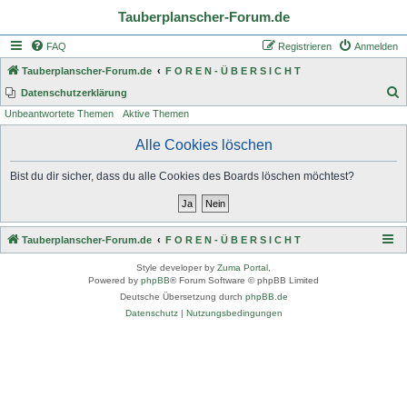
Tauberplanscher-Forum.de
FAQ
Registrieren
Anmelden
Tauberplanscher-Forum.de
F O R E N - Ü B E R S I C H T
S
Datenschutzerklärung
Unbeantwortete Themen
Aktive Themen
u
c
Alle Cookies löschen
h
Bist du dir sicher, dass du alle Cookies des Boards löschen möchtest?
e
Tauberplanscher-Forum.de
F O R E N - Ü B E R S I C H T
Style developer by
Zuma Portal
,
Powered by
phpBB
® Forum Software © phpBB Limited
Deutsche Übersetzung durch
phpBB.de
Datenschutz
|
Nutzungsbedingungen