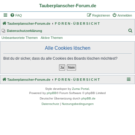
Tauberplanscher-Forum.de
FAQ
Registrieren
Anmelden
Tauberplanscher-Forum.de
F O R E N - Ü B E R S I C H T
S
Datenschutzerklärung
Unbeantwortete Themen
Aktive Themen
u
c
Alle Cookies löschen
h
Bist du dir sicher, dass du alle Cookies des Boards löschen möchtest?
e
Tauberplanscher-Forum.de
F O R E N - Ü B E R S I C H T
Style developer by
Zuma Portal
,
Powered by
phpBB
® Forum Software © phpBB Limited
Deutsche Übersetzung durch
phpBB.de
Datenschutz
|
Nutzungsbedingungen