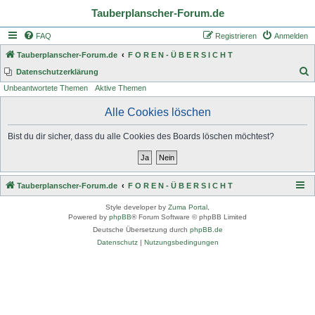
Tauberplanscher-Forum.de
FAQ
Registrieren
Anmelden
Tauberplanscher-Forum.de
F O R E N - Ü B E R S I C H T
S
Datenschutzerklärung
Unbeantwortete Themen
Aktive Themen
u
c
Alle Cookies löschen
h
Bist du dir sicher, dass du alle Cookies des Boards löschen möchtest?
e
Tauberplanscher-Forum.de
F O R E N - Ü B E R S I C H T
Style developer by
Zuma Portal
,
Powered by
phpBB
® Forum Software © phpBB Limited
Deutsche Übersetzung durch
phpBB.de
Datenschutz
|
Nutzungsbedingungen