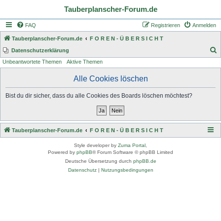
Tauberplanscher-Forum.de
FAQ
Registrieren
Anmelden
Tauberplanscher-Forum.de
F O R E N - Ü B E R S I C H T
S
Datenschutzerklärung
Unbeantwortete Themen
Aktive Themen
u
c
Alle Cookies löschen
h
Bist du dir sicher, dass du alle Cookies des Boards löschen möchtest?
e
Tauberplanscher-Forum.de
F O R E N - Ü B E R S I C H T
Style developer by
Zuma Portal
,
Powered by
phpBB
® Forum Software © phpBB Limited
Deutsche Übersetzung durch
phpBB.de
Datenschutz
|
Nutzungsbedingungen