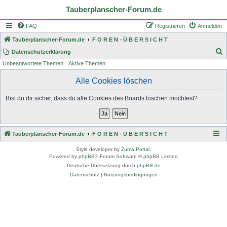
Tauberplanscher-Forum.de
FAQ
Registrieren
Anmelden
Tauberplanscher-Forum.de
F O R E N - Ü B E R S I C H T
S
Datenschutzerklärung
Unbeantwortete Themen
Aktive Themen
u
c
Alle Cookies löschen
h
Bist du dir sicher, dass du alle Cookies des Boards löschen möchtest?
e
Tauberplanscher-Forum.de
F O R E N - Ü B E R S I C H T
Style developer by
Zuma Portal
,
Powered by
phpBB
® Forum Software © phpBB Limited
Deutsche Übersetzung durch
phpBB.de
Datenschutz
|
Nutzungsbedingungen