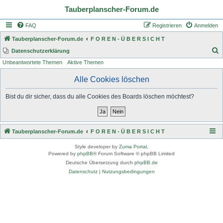
Tauberplanscher-Forum.de
FAQ
Registrieren
Anmelden
Tauberplanscher-Forum.de
F O R E N - Ü B E R S I C H T
S
Datenschutzerklärung
Unbeantwortete Themen
Aktive Themen
u
c
Alle Cookies löschen
h
Bist du dir sicher, dass du alle Cookies des Boards löschen möchtest?
e
Tauberplanscher-Forum.de
F O R E N - Ü B E R S I C H T
Style developer by
Zuma Portal
,
Powered by
phpBB
® Forum Software © phpBB Limited
Deutsche Übersetzung durch
phpBB.de
Datenschutz
|
Nutzungsbedingungen