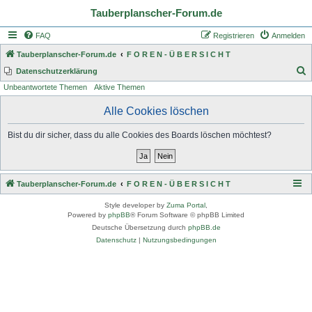
Tauberplanscher-Forum.de
FAQ
Registrieren
Anmelden
Tauberplanscher-Forum.de
F O R E N - Ü B E R S I C H T
S
Datenschutzerklärung
Unbeantwortete Themen
Aktive Themen
u
c
Alle Cookies löschen
h
Bist du dir sicher, dass du alle Cookies des Boards löschen möchtest?
e
Tauberplanscher-Forum.de
F O R E N - Ü B E R S I C H T
Style developer by
Zuma Portal
,
Powered by
phpBB
® Forum Software © phpBB Limited
Deutsche Übersetzung durch
phpBB.de
Datenschutz
|
Nutzungsbedingungen