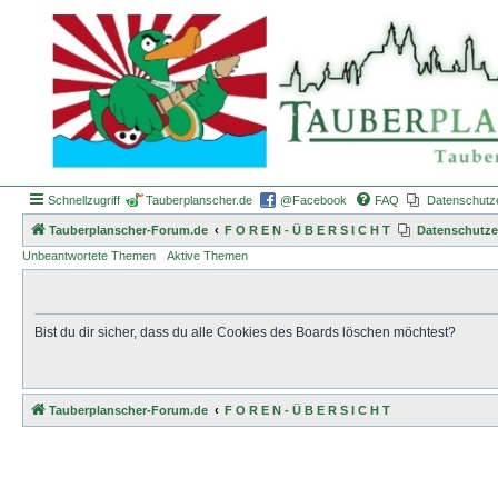
Schnellzugriff
Tauberplanscher.de
@Facebook
FAQ
Datenschutz
Tauberplanscher-Forum.de
F O R E N - Ü B E R S I C H T
Datenschutze
Unbeantwortete Themen
Aktive Themen
Bist du dir sicher, dass du alle Cookies des Boards löschen möchtest?
Tauberplanscher-Forum.de
F O R E N - Ü B E R S I C H T