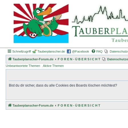
Schnellzugriff
Tauberplanscher.de
@Facebook
FAQ
Datenschutz
Tauberplanscher-Forum.de
F O R E N - Ü B E R S I C H T
Datenschutze
Unbeantwortete Themen
Aktive Themen
Bist du dir sicher, dass du alle Cookies des Boards löschen möchtest?
Tauberplanscher-Forum.de
F O R E N - Ü B E R S I C H T