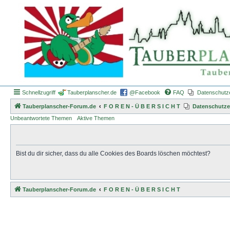
Schnellzugriff
Tauberplanscher.de
@Facebook
FAQ
Datenschutz
Tauberplanscher-Forum.de
F O R E N - Ü B E R S I C H T
Datenschutze
Unbeantwortete Themen
Aktive Themen
Bist du dir sicher, dass du alle Cookies des Boards löschen möchtest?
Tauberplanscher-Forum.de
F O R E N - Ü B E R S I C H T