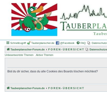
Schnellzugriff
Tauberplanscher.de
@Facebook
FAQ
Datenschutz
Tauberplanscher-Forum.de
F O R E N - Ü B E R S I C H T
Datenschutze
Unbeantwortete Themen
Aktive Themen
Bist du dir sicher, dass du alle Cookies des Boards löschen möchtest?
Tauberplanscher-Forum.de
F O R E N - Ü B E R S I C H T