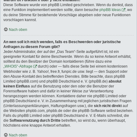
Warum ist Funktion x oder y nicht enthalten?
Diese Software wurde von phpBB Limited geschrieben. Wenn du denkst, dass
eine Funktion implementiert werden sollte, dann besuche
phpBB Ideas
, wo
du deine Stimme für bestehende Vorschläge abgeben oder neue Funktionen
vorschlagen kannst.
Nach oben
An wen soll ich mich wenden, falls es Beschwerden oder juristische
Anfragen zu diesem Forum gibt?
Jeder Administrator, der auf der „Das Team“-Seite aufgeführt ist, ist ein
geeigneter Kontakt für deine Beschwerde. Wenn du so keine Antwort erhältst,
solltest du den Besitzer der Domain kontaktieren (führe dazu eine
„WHOIS“-Abfrage
durch) oder — falls diese Seite bei einem kostenlosen
Webhoster wie z. B. Yahoo!, free.fr, funpic.de usw. liegt — den Support oder
den Abuse-Kontakt des betreffenden Dienstes. Bitte beachte, dass phpBB
Limited (phpBB.com) und phpBB Deutschland e. V. (phpBB.de)
absolut
keinen Einfluss
auf die Benutzung oder den oder die Benutzer der
Forensoftware haben und dafür in keiner Weise zur Verantwortung
herangezogen werden können. Kontaktiere daher nie phpBB Limited oder
phpBB Deutschland e. V. in Zusammenhang mit jeglichen juristischen Fragen
(Unterlassungserklärungen, Haftungsfragen usw.), die
sich nicht direkt
auf
die Websiten phpbb.com, phpbb.de oder die phpBB-Software selbst beziehen.
Falls du phpBB Limited oder phpBB Deutschland e. V. E-Mails schreibst, die
die
Softwarenutzung durch Dritte
betreffen, so wirst du, wenn überhaupt,
höchstens eine knappe Antwort erhalten.
Nach oben