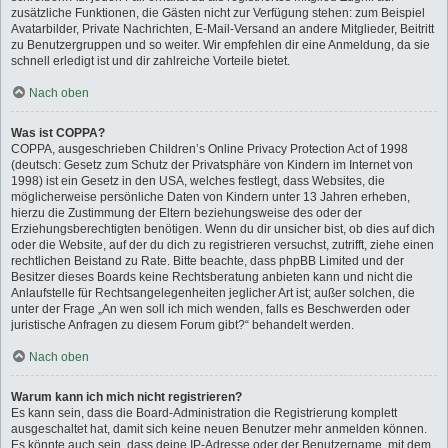
zusätzliche Funktionen, die Gästen nicht zur Verfügung stehen: zum Beispiel
Avatarbilder, Private Nachrichten, E-Mail-Versand an andere Mitglieder, Beitritt
zu Benutzergruppen und so weiter. Wir empfehlen dir eine Anmeldung, da sie
schnell erledigt ist und dir zahlreiche Vorteile bietet.
Nach oben
Was ist COPPA?
COPPA, ausgeschrieben Children’s Online Privacy Protection Act of 1998
(deutsch: Gesetz zum Schutz der Privatsphäre von Kindern im Internet von
1998) ist ein Gesetz in den USA, welches festlegt, dass Websites, die
möglicherweise persönliche Daten von Kindern unter 13 Jahren erheben,
hierzu die Zustimmung der Eltern beziehungsweise des oder der
Erziehungsberechtigten benötigen. Wenn du dir unsicher bist, ob dies auf dich
oder die Website, auf der du dich zu registrieren versuchst, zutrifft, ziehe einen
rechtlichen Beistand zu Rate. Bitte beachte, dass phpBB Limited und der
Besitzer dieses Boards keine Rechtsberatung anbieten kann und nicht die
Anlaufstelle für Rechtsangelegenheiten jeglicher Art ist; außer solchen, die
unter der Frage „An wen soll ich mich wenden, falls es Beschwerden oder
juristische Anfragen zu diesem Forum gibt?“ behandelt werden.
Nach oben
Warum kann ich mich nicht registrieren?
Es kann sein, dass die Board-Administration die Registrierung komplett
ausgeschaltet hat, damit sich keine neuen Benutzer mehr anmelden können.
Es könnte auch sein, dass deine IP-Adresse oder der Benutzername, mit dem