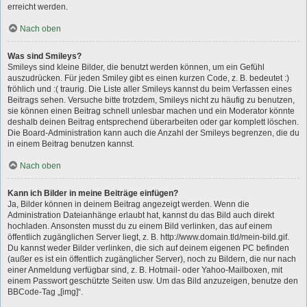
erreicht werden.
Nach oben
Was sind Smileys?
Smileys sind kleine Bilder, die benutzt werden können, um ein Gefühl
auszudrücken. Für jeden Smiley gibt es einen kurzen Code, z. B. bedeutet :)
fröhlich und :( traurig. Die Liste aller Smileys kannst du beim Verfassen eines
Beitrags sehen. Versuche bitte trotzdem, Smileys nicht zu häufig zu benutzen,
sie können einen Beitrag schnell unlesbar machen und ein Moderator könnte
deshalb deinen Beitrag entsprechend überarbeiten oder gar komplett löschen.
Die Board-Administration kann auch die Anzahl der Smileys begrenzen, die du
in einem Beitrag benutzen kannst.
Nach oben
Kann ich Bilder in meine Beiträge einfügen?
Ja, Bilder können in deinem Beitrag angezeigt werden. Wenn die
Administration Dateianhänge erlaubt hat, kannst du das Bild auch direkt
hochladen. Ansonsten musst du zu einem Bild verlinken, das auf einem
öffentlich zugänglichen Server liegt, z. B. http://www.domain.tld/mein-bild.gif.
Du kannst weder Bilder verlinken, die sich auf deinem eigenen PC befinden
(außer es ist ein öffentlich zugänglicher Server), noch zu Bildern, die nur nach
einer Anmeldung verfügbar sind, z. B. Hotmail- oder Yahoo-Mailboxen, mit
einem Passwort geschützte Seiten usw. Um das Bild anzuzeigen, benutze den
BBCode-Tag „[img]“.