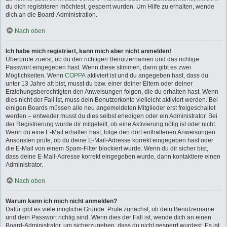
du dich registrieren möchtest, gesperrt wurden. Um Hilfe zu erhalten, wende
dich an die Board-Administration.
Nach oben
Ich habe mich registriert, kann mich aber nicht anmelden!
Überprüfe zuerst, ob du den richtigen Benutzernamen und das richtige
Passwort eingegeben hast. Wenn diese stimmen, dann gibt es zwei
Möglichkeiten. Wenn
COPPA
aktiviert ist und du angegeben hast, dass du
unter 13 Jahre alt bist, musst du bzw. einer deiner Eltern oder deiner
Erziehungsberechtigten den Anweisungen folgen, die du erhalten hast. Wenn
dies nicht der Fall ist, muss dein Benutzerkonto vielleicht aktiviert werden. Bei
einigen Boards müssen alle neu angemeldeten Mitglieder erst freigeschaltet
werden – entweder musst du dies selbst erledigen oder ein Administrator. Bei
der Registrierung wurde dir mitgeteilt, ob eine Aktivierung nötig ist oder nicht.
Wenn du eine E-Mail erhalten hast, folge den dort enthaltenen Anweisungen.
Ansonsten prüfe, ob du deine E-Mail-Adresse korrekt eingegeben hast oder
die E-Mail von einem Spam-Filter blockiert wurde. Wenn du dir sicher bist,
dass deine E-Mail-Adresse korrekt eingegeben wurde, dann kontaktiere einen
Administrator.
Nach oben
Warum kann ich mich nicht anmelden?
Dafür gibt es viele mögliche Gründe. Prüfe zunächst, ob dein Benutzername
und dein Passwort richtig sind. Wenn dies der Fall ist, wende dich an einen
Board-Administrator, um sicherzugehen, dass du nicht gesperrt wurdest. Es ist