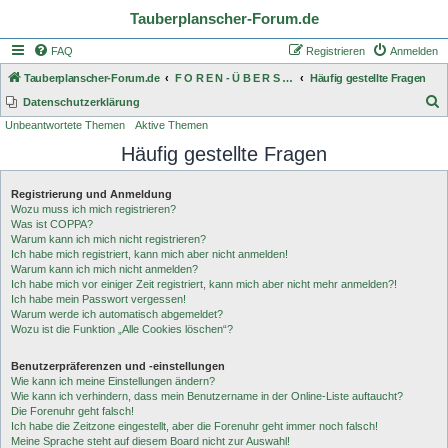
Tauberplanscher-Forum.de
FAQ
Registrieren
Anmelden
Tauberplanscher-Forum.de
F O R E N - Ü B E R S I C H T
Häufig gestellte Fragen
S
Datenschutzerklärung
Unbeantwortete Themen
Aktive Themen
u
Häufig gestellte Fragen
c
h
Registrierung und Anmeldung
e
Wozu muss ich mich registrieren?
Was ist COPPA?
Warum kann ich mich nicht registrieren?
Ich habe mich registriert, kann mich aber nicht anmelden!
Warum kann ich mich nicht anmelden?
Ich habe mich vor einiger Zeit registriert, kann mich aber nicht mehr anmelden?!
Ich habe mein Passwort vergessen!
Warum werde ich automatisch abgemeldet?
Wozu ist die Funktion „Alle Cookies löschen“?
Benutzerpräferenzen und -einstellungen
Wie kann ich meine Einstellungen ändern?
Wie kann ich verhindern, dass mein Benutzername in der Online-Liste auftaucht?
Die Forenuhr geht falsch!
Ich habe die Zeitzone eingestellt, aber die Forenuhr geht immer noch falsch!
Meine Sprache steht auf diesem Board nicht zur Auswahl!