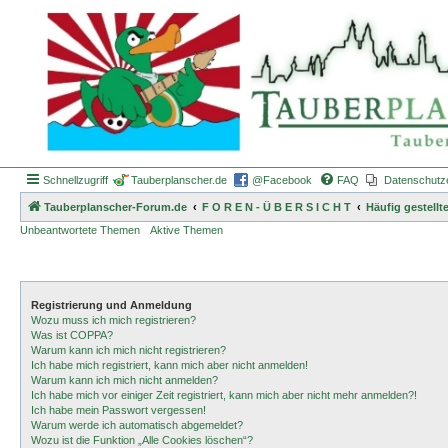
Schnellzugriff
Tauberplanscher.de
@Facebook
FAQ
Datenschutz
Tauberplanscher-Forum.de
F O R E N - Ü B E R S I C H T
Häufig gestellt
Unbeantwortete Themen
Aktive Themen
Registrierung und Anmeldung
Wozu muss ich mich registrieren?
Was ist COPPA?
Warum kann ich mich nicht registrieren?
Ich habe mich registriert, kann mich aber nicht anmelden!
Warum kann ich mich nicht anmelden?
Ich habe mich vor einiger Zeit registriert, kann mich aber nicht mehr anmelden?!
Ich habe mein Passwort vergessen!
Warum werde ich automatisch abgemeldet?
Wozu ist die Funktion „Alle Cookies löschen“?