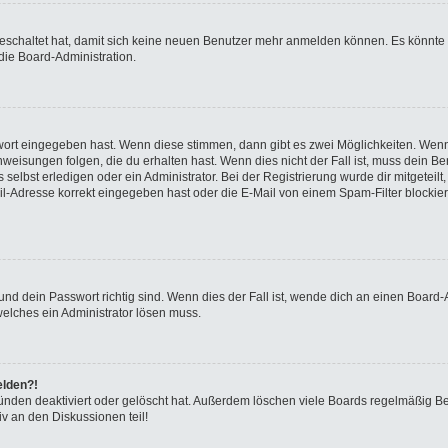
sgeschaltet hat, damit sich keine neuen Benutzer mehr anmelden können. Es könnte
die Board-Administration.
swort eingegeben hast. Wenn diese stimmen, dann gibt es zwei Möglichkeiten. We
eisungen folgen, die du erhalten hast. Wenn dies nicht der Fall ist, muss dein Ben
elbst erledigen oder ein Administrator. Bei der Registrierung wurde dir mitgeteilt, 
-Adresse korrekt eingegeben hast oder die E-Mail von einem Spam-Filter blockiert
nd dein Passwort richtig sind. Wenn dies der Fall ist, wende dich an einen Board-A
welches ein Administrator lösen muss.
elden?!
ünden deaktiviert oder gelöscht hat. Außerdem löschen viele Boards regelmäßig Ben
v an den Diskussionen teil!