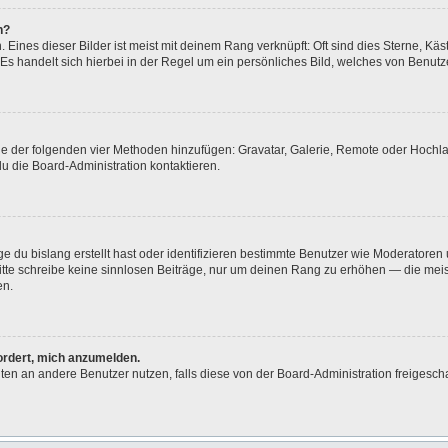
n?
Eines dieser Bilder ist meist mit deinem Rang verknüpft: Oft sind dies Sterne, Kä
Es handelt sich hierbei in der Regel um ein persönliches Bild, welches von Benutze
eine der folgenden vier Methoden hinzufügen: Gravatar, Galerie, Remote oder Hoch
u die Board-Administration kontaktieren.
e du bislang erstellt hast oder identifizieren bestimmte Benutzer wie Moderatore
 Bitte schreibe keine sinnlosen Beiträge, nur um deinen Rang zu erhöhen — die me
en.
fordert, mich anzumelden.
ichten an andere Benutzer nutzen, falls diese von der Board-Administration freig