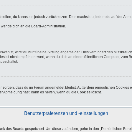
 mitteilen, du kannst es jedoch zurücksetzen. Dies machst du, indem du auf der Anm
o wende dich an die Board-Administration.
wählst, wirst du nur für eine Sitzung angemeldet. Dies verhindert den Missbrauc
ist nicht empfehlenswert, wenn du dich an einem öffentlichen Computer, zum Beisp
geschaltet.
afür sorgen, dass du im Forum angemeldet bleibst. Außerdem ermöglichen Cookies e
er Abmeldung hast, kann es helfen, wenn du die Cookies löscht.
Benutzerpräferenzen und -einstellungen
bank des Boards gespeichert. Um diese zu ändern, gehe in den „Persönlichen Bereic