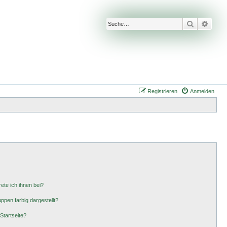
Suche
Erwei
Registrieren
Anmelden
ete ich ihnen bei?
pen farbig dargestellt?
Startseite?