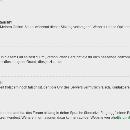
rn.
ftaucht?
 „Meinen Online-Status während dieser Sitzung verbergen“. Wenn du diese Option e
In diesem Fall solltest du im „Persönlichen Bereich“ die für dich passende Zeitzone 
t dies ein guter Grund, dies jetzt zu tun.
ch!
 Zeit trotzdem noch falsch ist, geht die Uhr des Servers vermutlich falsch. Kontakti
oder niemand hat das Forum bislang in deine Sprache übersetzt. Frage ggf. einen Bo
setzen würdest. Weitere Informationen dazu können auf der Website von
phpBB Limi