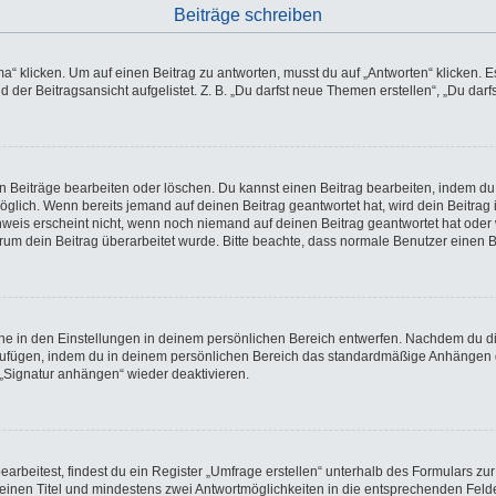
Beiträge schreiben
licken. Um auf einen Beitrag zu antworten, musst du auf „Antworten“ klicken. Es k
der Beitragsansicht aufgelistet. Z. B. „Du darfst neue Themen erstellen“, „Du darf
en Beiträge bearbeiten oder löschen. Du kannst einen Beitrag bearbeiten, indem du
möglich. Wenn bereits jemand auf deinen Beitrag geantwortet hat, wird dein Beitra
nweis erscheint nicht, wenn noch niemand auf deinen Beitrag geantwortet hat oder 
 warum dein Beitrag überarbeitet wurde. Bitte beachte, dass normale Benutzer einen
e in den Einstellungen in deinem persönlichen Bereich entwerfen. Nachdem du die 
nzufügen, indem du in deinem persönlichen Bereich das standardmäßige Anhängen d
 „Signatur anhängen“ wieder deaktivieren.
beitest, findest du ein Register „Umfrage erstellen“ unterhalb des Formulars zur 
t einen Titel und mindestens zwei Antwortmöglichkeiten in die entsprechenden Felde