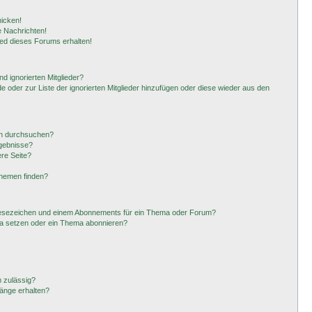
hicken!
 Nachrichten!
ied dieses Forums erhalten!
d ignorierten Mitglieder?
de oder zur Liste der ignorierten Mitglieder hinzufügen oder diese wieder aus den
en durchsuchen?
rgebnisse?
re Seite?
Themen finden?
Lesezeichen und einem Abonnements für ein Thema oder Forum?
ma setzen oder ein Thema abonnieren?
 zulässig?
hänge erhalten?