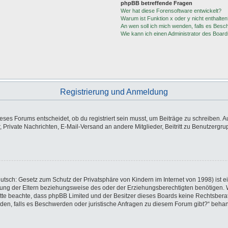
phpBB betreffende Fragen
Wer hat diese Forensoftware entwickelt?
Warum ist Funktion x oder y nicht enthalten
An wen soll ich mich wenden, falls es Besc
Wie kann ich einen Administrator des Board
Registrierung und Anmeldung
es Forums entscheidet, ob du registriert sein musst, um Beiträge zu schreiben. Auf j
, Private Nachrichten, E-Mail-Versand an andere Mitglieder, Beitritt zu Benutzergr
utsch: Gesetz zum Schutz der Privatsphäre von Kindern im Internet von 1998) ist e
ng der Eltern beziehungsweise des oder der Erziehungsberechtigten benötigen. Wen
e. Bitte beachte, dass phpBB Limited und der Besitzer dieses Boards keine Rechtsbe
wenden, falls es Beschwerden oder juristische Anfragen zu diesem Forum gibt?“ beha