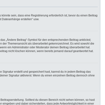
önnte sein, dass eine Registrierung erforderlich ist, bevor du einen Beitrag
st Dateianhänge erstellen“ usw.
 das „Ändere Beitrag“-Symbol für den entsprechenden Beitrag anklickst;
g in der Themenansicht als überarbeitet gekennzeichnet. Es wird sowohl die
wenn ein Administrator oder Moderator deinen Beitrag überarbeitet hat.
 Beitrag nicht löschen können, wenn bereits jemand darauf geantwortet hat.
Signatur erstellt und gespeichert hast, kannst du in jedem Beitrag das
einer Signatur aktivierst. Wenn du einen einzelnen Beitrag dennoch ohne
Beitragserstellung. Solltest du diesen Bereich nicht sehen können, so hast
r eingeben und dabei sicherstellen, dass jede Antwortmöglichkeit in einer