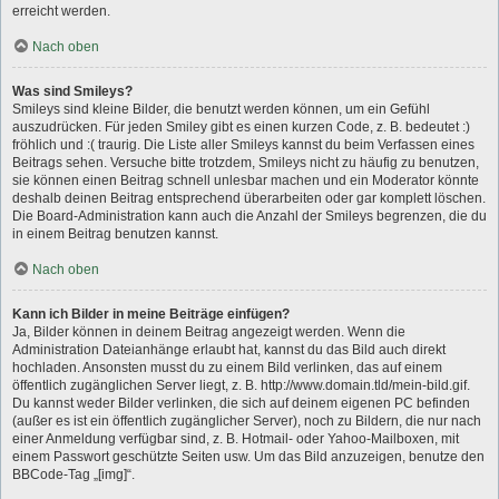
erreicht werden.
Nach oben
Was sind Smileys?
Smileys sind kleine Bilder, die benutzt werden können, um ein Gefühl
auszudrücken. Für jeden Smiley gibt es einen kurzen Code, z. B. bedeutet :)
fröhlich und :( traurig. Die Liste aller Smileys kannst du beim Verfassen eines
Beitrags sehen. Versuche bitte trotzdem, Smileys nicht zu häufig zu benutzen,
sie können einen Beitrag schnell unlesbar machen und ein Moderator könnte
deshalb deinen Beitrag entsprechend überarbeiten oder gar komplett löschen.
Die Board-Administration kann auch die Anzahl der Smileys begrenzen, die du
in einem Beitrag benutzen kannst.
Nach oben
Kann ich Bilder in meine Beiträge einfügen?
Ja, Bilder können in deinem Beitrag angezeigt werden. Wenn die
Administration Dateianhänge erlaubt hat, kannst du das Bild auch direkt
hochladen. Ansonsten musst du zu einem Bild verlinken, das auf einem
öffentlich zugänglichen Server liegt, z. B. http://www.domain.tld/mein-bild.gif.
Du kannst weder Bilder verlinken, die sich auf deinem eigenen PC befinden
(außer es ist ein öffentlich zugänglicher Server), noch zu Bildern, die nur nach
einer Anmeldung verfügbar sind, z. B. Hotmail- oder Yahoo-Mailboxen, mit
einem Passwort geschützte Seiten usw. Um das Bild anzuzeigen, benutze den
BBCode-Tag „[img]“.