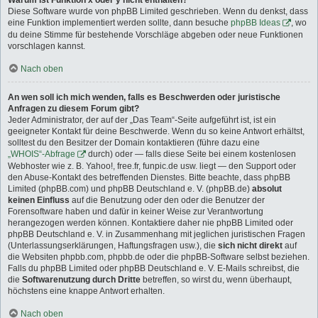
Warum ist Funktion x oder y nicht enthalten?
Diese Software wurde von phpBB Limited geschrieben. Wenn du denkst, dass
eine Funktion implementiert werden sollte, dann besuche
phpBB Ideas
, wo
du deine Stimme für bestehende Vorschläge abgeben oder neue Funktionen
vorschlagen kannst.
Nach oben
An wen soll ich mich wenden, falls es Beschwerden oder juristische
Anfragen zu diesem Forum gibt?
Jeder Administrator, der auf der „Das Team“-Seite aufgeführt ist, ist ein
geeigneter Kontakt für deine Beschwerde. Wenn du so keine Antwort erhältst,
solltest du den Besitzer der Domain kontaktieren (führe dazu eine
„WHOIS“-Abfrage
durch) oder — falls diese Seite bei einem kostenlosen
Webhoster wie z. B. Yahoo!, free.fr, funpic.de usw. liegt — den Support oder
den Abuse-Kontakt des betreffenden Dienstes. Bitte beachte, dass phpBB
Limited (phpBB.com) und phpBB Deutschland e. V. (phpBB.de)
absolut
keinen Einfluss
auf die Benutzung oder den oder die Benutzer der
Forensoftware haben und dafür in keiner Weise zur Verantwortung
herangezogen werden können. Kontaktiere daher nie phpBB Limited oder
phpBB Deutschland e. V. in Zusammenhang mit jeglichen juristischen Fragen
(Unterlassungserklärungen, Haftungsfragen usw.), die
sich nicht direkt
auf
die Websiten phpbb.com, phpbb.de oder die phpBB-Software selbst beziehen.
Falls du phpBB Limited oder phpBB Deutschland e. V. E-Mails schreibst, die
die
Softwarenutzung durch Dritte
betreffen, so wirst du, wenn überhaupt,
höchstens eine knappe Antwort erhalten.
Nach oben