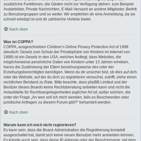
zusätzliche Funktionen, die Gästen nicht zur Verfügung stehen: zum Beispiel
Avatarbilder, Private Nachrichten, E-Mail-Versand an andere Mitglieder, Beitritt
zu Benutzergruppen und so weiter. Wir empfehlen dir eine Anmeldung, da sie
schnell erledigt ist und dir zahlreiche Vorteile bietet.
Nach oben
Was ist COPPA?
COPPA, ausgeschrieben Children’s Online Privacy Protection Act of 1998
(deutsch: Gesetz zum Schutz der Privatsphäre von Kindern im Internet von
1998) ist ein Gesetz in den USA, welches festlegt, dass Websites, die
möglicherweise persönliche Daten von Kindern unter 13 Jahren erheben,
hierzu die Zustimmung der Eltern beziehungsweise des oder der
Erziehungsberechtigten benötigen. Wenn du dir unsicher bist, ob dies auf dich
oder die Website, auf der du dich zu registrieren versuchst, zutrifft, ziehe einen
rechtlichen Beistand zu Rate. Bitte beachte, dass phpBB Limited und der
Besitzer dieses Boards keine Rechtsberatung anbieten kann und nicht die
Anlaufstelle für Rechtsangelegenheiten jeglicher Art ist; außer solchen, die
unter der Frage „An wen soll ich mich wenden, falls es Beschwerden oder
juristische Anfragen zu diesem Forum gibt?“ behandelt werden.
Nach oben
Warum kann ich mich nicht registrieren?
Es kann sein, dass die Board-Administration die Registrierung komplett
ausgeschaltet hat, damit sich keine neuen Benutzer mehr anmelden können.
Es könnte auch sein, dass deine IP-Adresse oder der Benutzername, mit dem