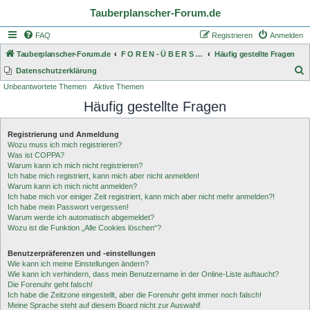
Tauberplanscher-Forum.de
FAQ
Registrieren
Anmelden
Tauberplanscher-Forum.de
F O R E N - Ü B E R S I C H T
Häufig gestellte Fragen
S
Datenschutzerklärung
Unbeantwortete Themen
Aktive Themen
u
Häufig gestellte Fragen
c
h
Registrierung und Anmeldung
e
Wozu muss ich mich registrieren?
Was ist COPPA?
Warum kann ich mich nicht registrieren?
Ich habe mich registriert, kann mich aber nicht anmelden!
Warum kann ich mich nicht anmelden?
Ich habe mich vor einiger Zeit registriert, kann mich aber nicht mehr anmelden?!
Ich habe mein Passwort vergessen!
Warum werde ich automatisch abgemeldet?
Wozu ist die Funktion „Alle Cookies löschen“?
Benutzerpräferenzen und -einstellungen
Wie kann ich meine Einstellungen ändern?
Wie kann ich verhindern, dass mein Benutzername in der Online-Liste auftaucht?
Die Forenuhr geht falsch!
Ich habe die Zeitzone eingestellt, aber die Forenuhr geht immer noch falsch!
Meine Sprache steht auf diesem Board nicht zur Auswahl!