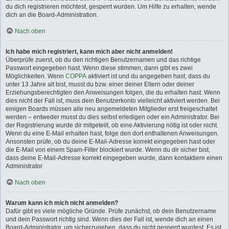
du dich registrieren möchtest, gesperrt wurden. Um Hilfe zu erhalten, wende
dich an die Board-Administration.
Nach oben
Ich habe mich registriert, kann mich aber nicht anmelden!
Überprüfe zuerst, ob du den richtigen Benutzernamen und das richtige
Passwort eingegeben hast. Wenn diese stimmen, dann gibt es zwei
Möglichkeiten. Wenn
COPPA
aktiviert ist und du angegeben hast, dass du
unter 13 Jahre alt bist, musst du bzw. einer deiner Eltern oder deiner
Erziehungsberechtigten den Anweisungen folgen, die du erhalten hast. Wenn
dies nicht der Fall ist, muss dein Benutzerkonto vielleicht aktiviert werden. Bei
einigen Boards müssen alle neu angemeldeten Mitglieder erst freigeschaltet
werden – entweder musst du dies selbst erledigen oder ein Administrator. Bei
der Registrierung wurde dir mitgeteilt, ob eine Aktivierung nötig ist oder nicht.
Wenn du eine E-Mail erhalten hast, folge den dort enthaltenen Anweisungen.
Ansonsten prüfe, ob du deine E-Mail-Adresse korrekt eingegeben hast oder
die E-Mail von einem Spam-Filter blockiert wurde. Wenn du dir sicher bist,
dass deine E-Mail-Adresse korrekt eingegeben wurde, dann kontaktiere einen
Administrator.
Nach oben
Warum kann ich mich nicht anmelden?
Dafür gibt es viele mögliche Gründe. Prüfe zunächst, ob dein Benutzername
und dein Passwort richtig sind. Wenn dies der Fall ist, wende dich an einen
Board-Administrator, um sicherzugehen, dass du nicht gesperrt wurdest. Es ist