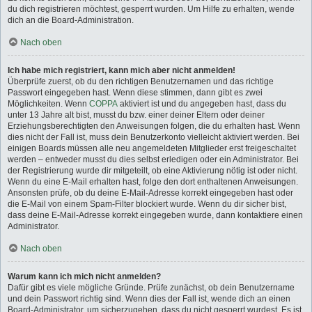
du dich registrieren möchtest, gesperrt wurden. Um Hilfe zu erhalten, wende
dich an die Board-Administration.
Nach oben
Ich habe mich registriert, kann mich aber nicht anmelden!
Überprüfe zuerst, ob du den richtigen Benutzernamen und das richtige
Passwort eingegeben hast. Wenn diese stimmen, dann gibt es zwei
Möglichkeiten. Wenn
COPPA
aktiviert ist und du angegeben hast, dass du
unter 13 Jahre alt bist, musst du bzw. einer deiner Eltern oder deiner
Erziehungsberechtigten den Anweisungen folgen, die du erhalten hast. Wenn
dies nicht der Fall ist, muss dein Benutzerkonto vielleicht aktiviert werden. Bei
einigen Boards müssen alle neu angemeldeten Mitglieder erst freigeschaltet
werden – entweder musst du dies selbst erledigen oder ein Administrator. Bei
der Registrierung wurde dir mitgeteilt, ob eine Aktivierung nötig ist oder nicht.
Wenn du eine E-Mail erhalten hast, folge den dort enthaltenen Anweisungen.
Ansonsten prüfe, ob du deine E-Mail-Adresse korrekt eingegeben hast oder
die E-Mail von einem Spam-Filter blockiert wurde. Wenn du dir sicher bist,
dass deine E-Mail-Adresse korrekt eingegeben wurde, dann kontaktiere einen
Administrator.
Nach oben
Warum kann ich mich nicht anmelden?
Dafür gibt es viele mögliche Gründe. Prüfe zunächst, ob dein Benutzername
und dein Passwort richtig sind. Wenn dies der Fall ist, wende dich an einen
Board-Administrator, um sicherzugehen, dass du nicht gesperrt wurdest. Es ist