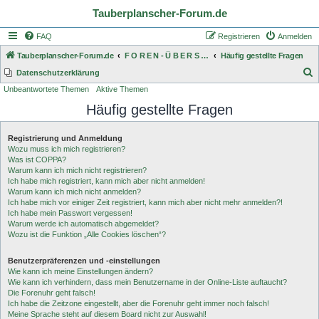
Tauberplanscher-Forum.de
FAQ
Registrieren
Anmelden
Tauberplanscher-Forum.de
F O R E N - Ü B E R S I C H T
Häufig gestellte Fragen
S
Datenschutzerklärung
Unbeantwortete Themen
Aktive Themen
u
Häufig gestellte Fragen
c
h
Registrierung und Anmeldung
e
Wozu muss ich mich registrieren?
Was ist COPPA?
Warum kann ich mich nicht registrieren?
Ich habe mich registriert, kann mich aber nicht anmelden!
Warum kann ich mich nicht anmelden?
Ich habe mich vor einiger Zeit registriert, kann mich aber nicht mehr anmelden?!
Ich habe mein Passwort vergessen!
Warum werde ich automatisch abgemeldet?
Wozu ist die Funktion „Alle Cookies löschen“?
Benutzerpräferenzen und -einstellungen
Wie kann ich meine Einstellungen ändern?
Wie kann ich verhindern, dass mein Benutzername in der Online-Liste auftaucht?
Die Forenuhr geht falsch!
Ich habe die Zeitzone eingestellt, aber die Forenuhr geht immer noch falsch!
Meine Sprache steht auf diesem Board nicht zur Auswahl!