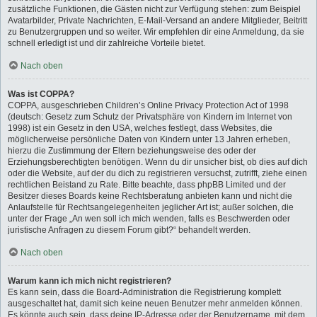
zusätzliche Funktionen, die Gästen nicht zur Verfügung stehen: zum Beispiel
Avatarbilder, Private Nachrichten, E-Mail-Versand an andere Mitglieder, Beitritt
zu Benutzergruppen und so weiter. Wir empfehlen dir eine Anmeldung, da sie
schnell erledigt ist und dir zahlreiche Vorteile bietet.
Nach oben
Was ist COPPA?
COPPA, ausgeschrieben Children’s Online Privacy Protection Act of 1998
(deutsch: Gesetz zum Schutz der Privatsphäre von Kindern im Internet von
1998) ist ein Gesetz in den USA, welches festlegt, dass Websites, die
möglicherweise persönliche Daten von Kindern unter 13 Jahren erheben,
hierzu die Zustimmung der Eltern beziehungsweise des oder der
Erziehungsberechtigten benötigen. Wenn du dir unsicher bist, ob dies auf dich
oder die Website, auf der du dich zu registrieren versuchst, zutrifft, ziehe einen
rechtlichen Beistand zu Rate. Bitte beachte, dass phpBB Limited und der
Besitzer dieses Boards keine Rechtsberatung anbieten kann und nicht die
Anlaufstelle für Rechtsangelegenheiten jeglicher Art ist; außer solchen, die
unter der Frage „An wen soll ich mich wenden, falls es Beschwerden oder
juristische Anfragen zu diesem Forum gibt?“ behandelt werden.
Nach oben
Warum kann ich mich nicht registrieren?
Es kann sein, dass die Board-Administration die Registrierung komplett
ausgeschaltet hat, damit sich keine neuen Benutzer mehr anmelden können.
Es könnte auch sein, dass deine IP-Adresse oder der Benutzername, mit dem