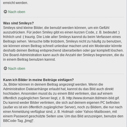
erreicht werden.
Nach oben
Was sind Smileys?
Smileys sind kleine Bilder, die benutzt werden können, um ein Gefühl
auszudrücken. Für jeden Smiley gibt es einen kurzen Code, z. B. bedeutet :)
fröhlich und :( traurig. Die Liste aller Smileys kannst du beim Verfassen eines
Beitrags sehen. Versuche bitte trotzdem, Smileys nicht zu häufig zu benutzen,
sie können einen Beitrag schnell unlesbar machen und ein Moderator könnte
deshalb deinen Beitrag entsprechend überarbeiten oder gar komplett löschen.
Die Board-Administration kann auch die Anzahl der Smileys begrenzen, die du
in einem Beitrag benutzen kannst.
Nach oben
Kann ich Bilder in meine Beiträge einfügen?
Ja, Bilder können in deinem Beitrag angezeigt werden. Wenn die
Administration Dateianhänge erlaubt hat, kannst du das Bild auch direkt
hochladen. Ansonsten musst du zu einem Bild verlinken, das auf einem
öffentlich zugänglichen Server liegt, z. B. http://www.domain.tld/mein-bild.gif.
Du kannst weder Bilder verlinken, die sich auf deinem eigenen PC befinden
(außer es ist ein öffentlich zugänglicher Server), noch zu Bildern, die nur nach
einer Anmeldung verfügbar sind, z. B. Hotmail- oder Yahoo-Mailboxen, mit
einem Passwort geschützte Seiten usw. Um das Bild anzuzeigen, benutze den
BBCode-Tag „[img]“.