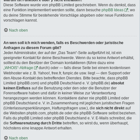
Warum ist Funktion x oder y nicht enthalten?
Diese Software wurde von phpBB Limited geschrieben. Wenn du denkst, dass
eine Funktion implementiert werden sollte, dann besuche
phpBB Ideas
, wo
du deine Stimme für bestehende Vorschläge abgeben oder neue Funktionen
vorschlagen kannst.
Nach oben
An wen soll ich mich wenden, falls es Beschwerden oder juristische
Anfragen zu diesem Forum gibt?
Jeder Administrator, der auf der „Das Team“-Seite aufgeführt ist, ist ein
geeigneter Kontakt für deine Beschwerde. Wenn du so keine Antwort erhältst,
solltest du den Besitzer der Domain kontaktieren (führe dazu eine
„WHOIS“-Abfrage
durch) oder — falls diese Seite bei einem kostenlosen
Webhoster wie z. B. Yahoo!, free.fr, funpic.de usw. liegt — den Support oder
den Abuse-Kontakt des betreffenden Dienstes. Bitte beachte, dass phpBB
Limited (phpBB.com) und phpBB Deutschland e. V. (phpBB.de)
absolut
keinen Einfluss
auf die Benutzung oder den oder die Benutzer der
Forensoftware haben und dafür in keiner Weise zur Verantwortung
herangezogen werden können. Kontaktiere daher nie phpBB Limited oder
phpBB Deutschland e. V. in Zusammenhang mit jeglichen juristischen Fragen
(Unterlassungserklärungen, Haftungsfragen usw.), die
sich nicht direkt
auf
die Websiten phpbb.com, phpbb.de oder die phpBB-Software selbst beziehen.
Falls du phpBB Limited oder phpBB Deutschland e. V. E-Mails schreibst, die
die
Softwarenutzung durch Dritte
betreffen, so wirst du, wenn überhaupt,
höchstens eine knappe Antwort erhalten.
Nach oben