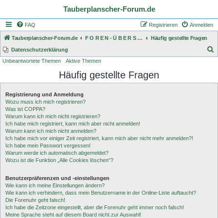
Tauberplanscher-Forum.de
FAQ
Registrieren
Anmelden
Tauberplanscher-Forum.de
F O R E N - Ü B E R S I C H T
Häufig gestellte Fragen
S
Datenschutzerklärung
Unbeantwortete Themen
Aktive Themen
u
Häufig gestellte Fragen
c
h
Registrierung und Anmeldung
e
Wozu muss ich mich registrieren?
Was ist COPPA?
Warum kann ich mich nicht registrieren?
Ich habe mich registriert, kann mich aber nicht anmelden!
Warum kann ich mich nicht anmelden?
Ich habe mich vor einiger Zeit registriert, kann mich aber nicht mehr anmelden?!
Ich habe mein Passwort vergessen!
Warum werde ich automatisch abgemeldet?
Wozu ist die Funktion „Alle Cookies löschen“?
Benutzerpräferenzen und -einstellungen
Wie kann ich meine Einstellungen ändern?
Wie kann ich verhindern, dass mein Benutzername in der Online-Liste auftaucht?
Die Forenuhr geht falsch!
Ich habe die Zeitzone eingestellt, aber die Forenuhr geht immer noch falsch!
Meine Sprache steht auf diesem Board nicht zur Auswahl!