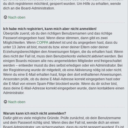
du dich registrieren möchtest, gesperrt wurden. Um Hilfe zu erhalten, wende
dich an die Board-Administration.
Nach oben
Ich habe mich registriert, kann mich aber nicht anmelden!
Überprüfe zuerst, ob du den richtigen Benutzernamen und das richtige
Passwort eingegeben hast. Wenn diese stimmen, dann gibt es zwei
Möglichkeiten. Wenn
COPPA
aktiviert ist und du angegeben hast, dass du
unter 13 Jahre alt bist, musst du bzw. einer deiner Eltern oder deiner
Erziehungsberechtigten den Anweisungen folgen, die du erhalten hast. Wenn
dies nicht der Fall ist, muss dein Benutzerkonto vielleicht aktiviert werden. Bei
einigen Boards müssen alle neu angemeldeten Mitglieder erst freigeschaltet
werden – entweder musst du dies selbst erledigen oder ein Administrator. Bei
der Registrierung wurde dir mitgeteilt, ob eine Aktivierung nötig ist oder nicht.
Wenn du eine E-Mail erhalten hast, folge den dort enthaltenen Anweisungen.
Ansonsten prüfe, ob du deine E-Mail-Adresse korrekt eingegeben hast oder
die E-Mail von einem Spam-Filter blockiert wurde. Wenn du dir sicher bist,
dass deine E-Mail-Adresse korrekt eingegeben wurde, dann kontaktiere einen
Administrator.
Nach oben
Warum kann ich mich nicht anmelden?
Dafür gibt es viele mögliche Gründe. Prüfe zunächst, ob dein Benutzername
und dein Passwort richtig sind. Wenn dies der Fall ist, wende dich an einen
Board-Administrator, um sicherzugehen, dass du nicht gesperrt wurdest. Es ist