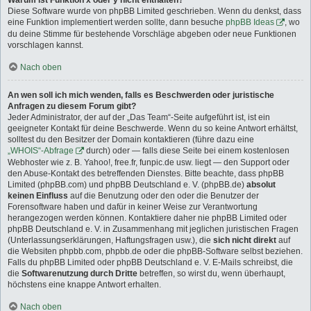
Warum ist Funktion x oder y nicht enthalten?
Diese Software wurde von phpBB Limited geschrieben. Wenn du denkst, dass
eine Funktion implementiert werden sollte, dann besuche
phpBB Ideas
, wo
du deine Stimme für bestehende Vorschläge abgeben oder neue Funktionen
vorschlagen kannst.
Nach oben
An wen soll ich mich wenden, falls es Beschwerden oder juristische
Anfragen zu diesem Forum gibt?
Jeder Administrator, der auf der „Das Team“-Seite aufgeführt ist, ist ein
geeigneter Kontakt für deine Beschwerde. Wenn du so keine Antwort erhältst,
solltest du den Besitzer der Domain kontaktieren (führe dazu eine
„WHOIS“-Abfrage
durch) oder — falls diese Seite bei einem kostenlosen
Webhoster wie z. B. Yahoo!, free.fr, funpic.de usw. liegt — den Support oder
den Abuse-Kontakt des betreffenden Dienstes. Bitte beachte, dass phpBB
Limited (phpBB.com) und phpBB Deutschland e. V. (phpBB.de)
absolut
keinen Einfluss
auf die Benutzung oder den oder die Benutzer der
Forensoftware haben und dafür in keiner Weise zur Verantwortung
herangezogen werden können. Kontaktiere daher nie phpBB Limited oder
phpBB Deutschland e. V. in Zusammenhang mit jeglichen juristischen Fragen
(Unterlassungserklärungen, Haftungsfragen usw.), die
sich nicht direkt
auf
die Websiten phpbb.com, phpbb.de oder die phpBB-Software selbst beziehen.
Falls du phpBB Limited oder phpBB Deutschland e. V. E-Mails schreibst, die
die
Softwarenutzung durch Dritte
betreffen, so wirst du, wenn überhaupt,
höchstens eine knappe Antwort erhalten.
Nach oben