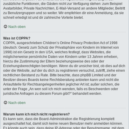
zusätzliche Funktionen, die Gästen nicht zur Verfügung stehen: zum Beispiel
Avatarbilder, Private Nachrichten, E-Mail-Versand an andere Mitglieder, Beitritt
zu Benutzergruppen und so weiter. Wir empfehlen dir eine Anmeldung, da sie
schnell erledigt ist und dir zahlreiche Vorteile bietet.
Nach oben
Was ist COPPA?
COPPA, ausgeschrieben Children’s Online Privacy Protection Act of 1998
(deutsch: Gesetz zum Schutz der Privatsphäre von Kindern im Internet von
1998) ist ein Gesetz in den USA, welches festlegt, dass Websites, die
möglicherweise persönliche Daten von Kindern unter 13 Jahren erheben,
hierzu die Zustimmung der Eltern beziehungsweise des oder der
Erziehungsberechtigten benötigen. Wenn du dir unsicher bist, ob dies auf dich
oder die Website, auf der du dich zu registrieren versuchst, zutrifft, ziehe einen
rechtlichen Beistand zu Rate. Bitte beachte, dass phpBB Limited und der
Besitzer dieses Boards keine Rechtsberatung anbieten kann und nicht die
Anlaufstelle für Rechtsangelegenheiten jeglicher Art ist; außer solchen, die
unter der Frage „An wen soll ich mich wenden, falls es Beschwerden oder
juristische Anfragen zu diesem Forum gibt?“ behandelt werden.
Nach oben
Warum kann ich mich nicht registrieren?
Es kann sein, dass die Board-Administration die Registrierung komplett
ausgeschaltet hat, damit sich keine neuen Benutzer mehr anmelden können.
Es könnte auch sein, dass deine IP-Adresse oder der Benutzername, mit dem