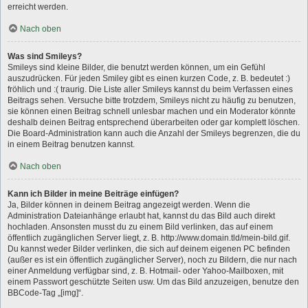
erreicht werden.
Nach oben
Was sind Smileys?
Smileys sind kleine Bilder, die benutzt werden können, um ein Gefühl
auszudrücken. Für jeden Smiley gibt es einen kurzen Code, z. B. bedeutet :)
fröhlich und :( traurig. Die Liste aller Smileys kannst du beim Verfassen eines
Beitrags sehen. Versuche bitte trotzdem, Smileys nicht zu häufig zu benutzen,
sie können einen Beitrag schnell unlesbar machen und ein Moderator könnte
deshalb deinen Beitrag entsprechend überarbeiten oder gar komplett löschen.
Die Board-Administration kann auch die Anzahl der Smileys begrenzen, die du
in einem Beitrag benutzen kannst.
Nach oben
Kann ich Bilder in meine Beiträge einfügen?
Ja, Bilder können in deinem Beitrag angezeigt werden. Wenn die
Administration Dateianhänge erlaubt hat, kannst du das Bild auch direkt
hochladen. Ansonsten musst du zu einem Bild verlinken, das auf einem
öffentlich zugänglichen Server liegt, z. B. http://www.domain.tld/mein-bild.gif.
Du kannst weder Bilder verlinken, die sich auf deinem eigenen PC befinden
(außer es ist ein öffentlich zugänglicher Server), noch zu Bildern, die nur nach
einer Anmeldung verfügbar sind, z. B. Hotmail- oder Yahoo-Mailboxen, mit
einem Passwort geschützte Seiten usw. Um das Bild anzuzeigen, benutze den
BBCode-Tag „[img]“.