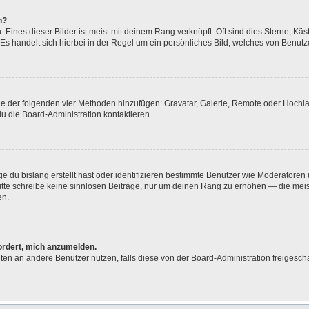
n?
Eines dieser Bilder ist meist mit deinem Rang verknüpft: Oft sind dies Sterne, Kä
Es handelt sich hierbei in der Regel um ein persönliches Bild, welches von Benutze
eine der folgenden vier Methoden hinzufügen: Gravatar, Galerie, Remote oder Hoch
u die Board-Administration kontaktieren.
e du bislang erstellt hast oder identifizieren bestimmte Benutzer wie Moderatore
 Bitte schreibe keine sinnlosen Beiträge, nur um deinen Rang zu erhöhen — die me
en.
fordert, mich anzumelden.
ichten an andere Benutzer nutzen, falls diese von der Board-Administration freig