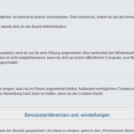
 mitteilen, du kannst es jedoch zurücksetzen. Dies machst du, indem du auf der Anm
o wende dich an die Board-Administration.
wählst, wirst du nur für eine Sitzung angemeldet. Dies verhindert den Missbrauc
ist nicht empfehlenswert, wenn du dich an einem öffentlichen Computer, zum Beisp
geschaltet.
afür sorgen, dass du im Forum angemeldet bleibst. Außerdem ermöglichen Cookies e
er Abmeldung hast, kann es helfen, wenn du die Cookies löscht.
Benutzerpräferenzen und -einstellungen
bank des Boards gespeichert. Um diese zu ändern, gehe in den „Persönlichen Bereic