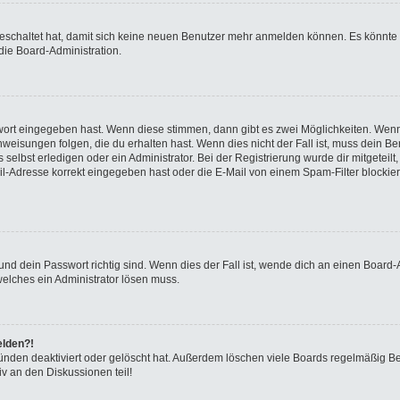
sgeschaltet hat, damit sich keine neuen Benutzer mehr anmelden können. Es könnte
die Board-Administration.
swort eingegeben hast. Wenn diese stimmen, dann gibt es zwei Möglichkeiten. We
eisungen folgen, die du erhalten hast. Wenn dies nicht der Fall ist, muss dein Ben
elbst erledigen oder ein Administrator. Bei der Registrierung wurde dir mitgeteilt, 
-Adresse korrekt eingegeben hast oder die E-Mail von einem Spam-Filter blockiert
nd dein Passwort richtig sind. Wenn dies der Fall ist, wende dich an einen Board-A
welches ein Administrator lösen muss.
elden?!
ünden deaktiviert oder gelöscht hat. Außerdem löschen viele Boards regelmäßig Ben
v an den Diskussionen teil!