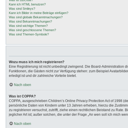
Was ist BBCode?
Kann ich HTML benutzen?
Was sind Smileys?
Kann ich Bilder in meine Beiträge einfügen?
Was sind globale Bekanntmachungen?
Was sind Bekanntmachungen?
Was sind wichtige Themen?
Was sind geschlossene Themen?
Was sind Themen-Symbole?
Wozu muss ich mich registrieren?
Eine Registrierung ist nicht unbedingt zwingend. Die Board-Administration dies
Funktionen, die Gästen nicht zur Verfügung stehen: zum Beispiel Avatarbilder
erledigt ist und dir zahlreiche Vorteile bietet.
Nach oben
Was ist COPPA?
COPPA, ausgeschrieben Children’s Online Privacy Protection Act of 1998 (de
persönliche Daten von Kindern unter 13 Jahren erheben, hierzu die Zustimmu
zu registrieren versuchst, zutrifft, ziehe einen rechtlichen Beistand zu Rat
jeglicher Art ist; außer solchen, die unter der Frage „An wen soll ich mich 
Nach oben