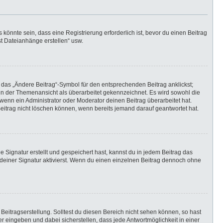
önnte sein, dass eine Registrierung erforderlich ist, bevor du einen Beitrag
st Dateianhänge erstellen“ usw.
 das „Ändere Beitrag“-Symbol für den entsprechenden Beitrag anklickst;
g in der Themenansicht als überarbeitet gekennzeichnet. Es wird sowohl die
wenn ein Administrator oder Moderator deinen Beitrag überarbeitet hat.
 Beitrag nicht löschen können, wenn bereits jemand darauf geantwortet hat.
Signatur erstellt und gespeichert hast, kannst du in jedem Beitrag das
einer Signatur aktivierst. Wenn du einen einzelnen Beitrag dennoch ohne
Beitragserstellung. Solltest du diesen Bereich nicht sehen können, so hast
r eingeben und dabei sicherstellen, dass jede Antwortmöglichkeit in einer