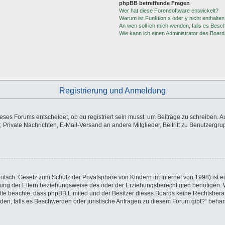
phpBB betreffende Fragen
Wer hat diese Forensoftware entwickelt?
Warum ist Funktion x oder y nicht enthalten
An wen soll ich mich wenden, falls es Besc
Wie kann ich einen Administrator des Board
Registrierung und Anmeldung
es Forums entscheidet, ob du registriert sein musst, um Beiträge zu schreiben. Auf j
, Private Nachrichten, E-Mail-Versand an andere Mitglieder, Beitritt zu Benutzergr
utsch: Gesetz zum Schutz der Privatsphäre von Kindern im Internet von 1998) ist e
ng der Eltern beziehungsweise des oder der Erziehungsberechtigten benötigen. Wen
e. Bitte beachte, dass phpBB Limited und der Besitzer dieses Boards keine Rechtsbe
wenden, falls es Beschwerden oder juristische Anfragen zu diesem Forum gibt?“ beha