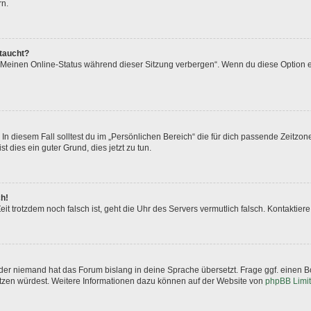
rn.
ftaucht?
 „Meinen Online-Status während dieser Sitzung verbergen“. Wenn du diese Option e
In diesem Fall solltest du im „Persönlichen Bereich“ die für dich passende Zeitzone 
t dies ein guter Grund, dies jetzt zu tun.
ch!
 Zeit trotzdem noch falsch ist, geht die Uhr des Servers vermutlich falsch. Kontakti
oder niemand hat das Forum bislang in deine Sprache übersetzt. Frage ggf. einen Bo
setzen würdest. Weitere Informationen dazu können auf der Website von
phpBB Limi