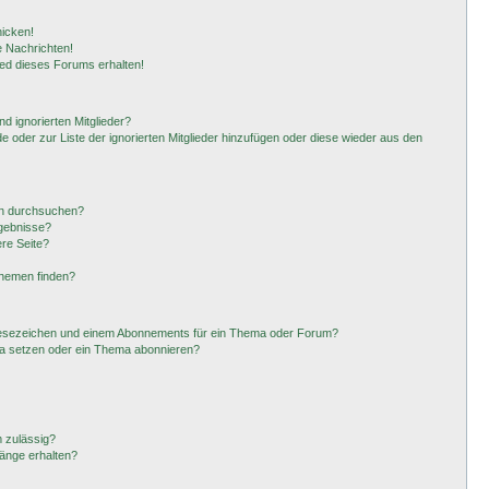
hicken!
 Nachrichten!
ied dieses Forums erhalten!
d ignorierten Mitglieder?
de oder zur Liste der ignorierten Mitglieder hinzufügen oder diese wieder aus den
en durchsuchen?
rgebnisse?
re Seite?
Themen finden?
Lesezeichen und einem Abonnements für ein Thema oder Forum?
ma setzen oder ein Thema abonnieren?
 zulässig?
hänge erhalten?