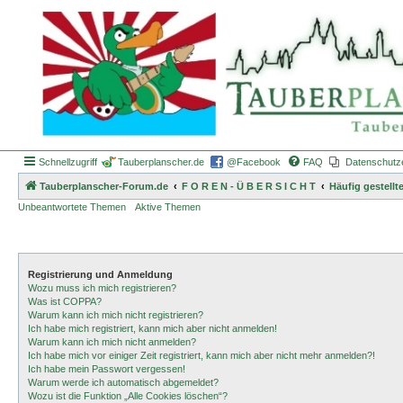
Schnellzugriff
Tauberplanscher.de
@Facebook
FAQ
Datenschutz
Tauberplanscher-Forum.de
F O R E N - Ü B E R S I C H T
Häufig gestellt
Unbeantwortete Themen
Aktive Themen
Registrierung und Anmeldung
Wozu muss ich mich registrieren?
Was ist COPPA?
Warum kann ich mich nicht registrieren?
Ich habe mich registriert, kann mich aber nicht anmelden!
Warum kann ich mich nicht anmelden?
Ich habe mich vor einiger Zeit registriert, kann mich aber nicht mehr anmelden?!
Ich habe mein Passwort vergessen!
Warum werde ich automatisch abgemeldet?
Wozu ist die Funktion „Alle Cookies löschen“?