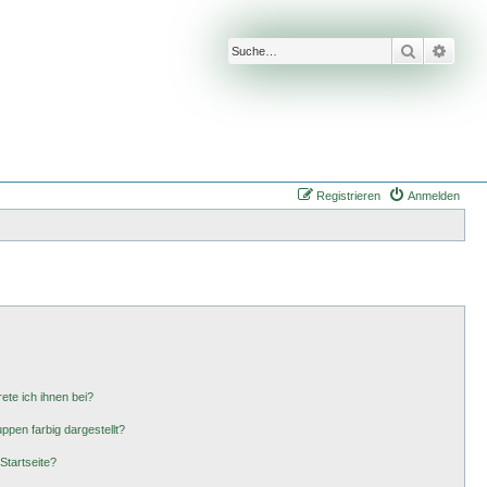
Suche
Erwei
Registrieren
Anmelden
ete ich ihnen bei?
pen farbig dargestellt?
Startseite?