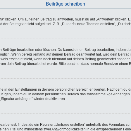
Beiträge schreiben
licken. Um auf einen Beitrag zu antworten, musst du auf „Antworten“ klicken. Es k
der Beitragsansicht aufgelistet. Z. B. „Du darfst neue Themen erstellen“, „Du darf
en Beiträge bearbeiten oder löschen. Du kannst einen Beitrag bearbeiten, indem du
möglich. Wenn bereits jemand auf deinen Beitrag geantwortet hat, wird dein Beitra
nweis erscheint nicht, wenn noch niemand auf deinen Beitrag geantwortet hat oder 
 warum dein Beitrag überarbeitet wurde. Bitte beachte, dass normale Benutzer einen
e in den Einstellungen in deinem persönlichen Bereich entwerfen. Nachdem du die 
nzufügen, indem du in deinem persönlichen Bereich das standardmäßige Anhängen d
 „Signatur anhängen“ wieder deaktivieren.
beitest, findest du ein Register „Umfrage erstellen“ unterhalb des Formulars zur 
t einen Titel und mindestens zwei Antwortmöglichkeiten in die entsprechenden Felde