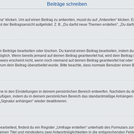
Beiträge schreiben
licken. Um auf einen Beitrag zu antworten, musst du auf „Antworten“ klicken. Es k
der Beitragsansicht aufgelistet. Z. B. „Du darfst neue Themen erstellen“, „Du darf
en Beiträge bearbeiten oder löschen. Du kannst einen Beitrag bearbeiten, indem du
möglich. Wenn bereits jemand auf deinen Beitrag geantwortet hat, wird dein Beitra
nweis erscheint nicht, wenn noch niemand auf deinen Beitrag geantwortet hat oder 
 warum dein Beitrag überarbeitet wurde. Bitte beachte, dass normale Benutzer einen
e in den Einstellungen in deinem persönlichen Bereich entwerfen. Nachdem du die 
nzufügen, indem du in deinem persönlichen Bereich das standardmäßige Anhängen d
 „Signatur anhängen“ wieder deaktivieren.
beitest, findest du ein Register „Umfrage erstellen“ unterhalb des Formulars zur 
t einen Titel und mindestens zwei Antwortmöglichkeiten in die entsprechenden Felde