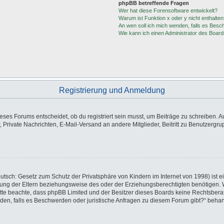
phpBB betreffende Fragen
Wer hat diese Forensoftware entwickelt?
Warum ist Funktion x oder y nicht enthalten
An wen soll ich mich wenden, falls es Besc
Wie kann ich einen Administrator des Board
Registrierung und Anmeldung
es Forums entscheidet, ob du registriert sein musst, um Beiträge zu schreiben. Auf j
, Private Nachrichten, E-Mail-Versand an andere Mitglieder, Beitritt zu Benutzergr
utsch: Gesetz zum Schutz der Privatsphäre von Kindern im Internet von 1998) ist e
ng der Eltern beziehungsweise des oder der Erziehungsberechtigten benötigen. Wen
e. Bitte beachte, dass phpBB Limited und der Besitzer dieses Boards keine Rechtsbe
wenden, falls es Beschwerden oder juristische Anfragen zu diesem Forum gibt?“ beha