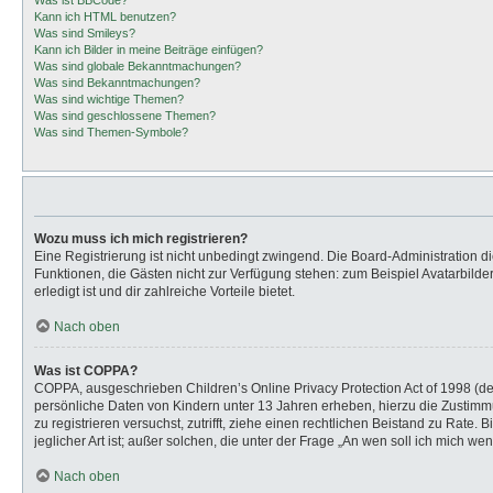
Was ist BBCode?
Kann ich HTML benutzen?
Was sind Smileys?
Kann ich Bilder in meine Beiträge einfügen?
Was sind globale Bekanntmachungen?
Was sind Bekanntmachungen?
Was sind wichtige Themen?
Was sind geschlossene Themen?
Was sind Themen-Symbole?
Wozu muss ich mich registrieren?
Eine Registrierung ist nicht unbedingt zwingend. Die Board-Administration dies
Funktionen, die Gästen nicht zur Verfügung stehen: zum Beispiel Avatarbilder
erledigt ist und dir zahlreiche Vorteile bietet.
Nach oben
Was ist COPPA?
COPPA, ausgeschrieben Children’s Online Privacy Protection Act of 1998 (de
persönliche Daten von Kindern unter 13 Jahren erheben, hierzu die Zustimmu
zu registrieren versuchst, zutrifft, ziehe einen rechtlichen Beistand zu Rat
jeglicher Art ist; außer solchen, die unter der Frage „An wen soll ich mich 
Nach oben