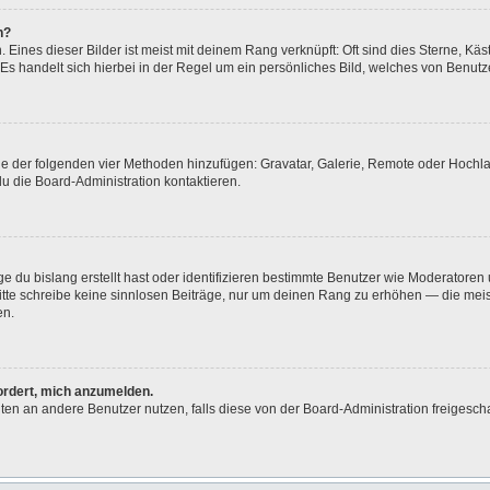
n?
Eines dieser Bilder ist meist mit deinem Rang verknüpft: Oft sind dies Sterne, Kä
Es handelt sich hierbei in der Regel um ein persönliches Bild, welches von Benutze
eine der folgenden vier Methoden hinzufügen: Gravatar, Galerie, Remote oder Hoch
u die Board-Administration kontaktieren.
e du bislang erstellt hast oder identifizieren bestimmte Benutzer wie Moderatore
 Bitte schreibe keine sinnlosen Beiträge, nur um deinen Rang zu erhöhen — die me
en.
fordert, mich anzumelden.
ichten an andere Benutzer nutzen, falls diese von der Board-Administration freig