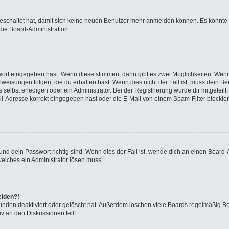
sgeschaltet hat, damit sich keine neuen Benutzer mehr anmelden können. Es könnte
die Board-Administration.
swort eingegeben hast. Wenn diese stimmen, dann gibt es zwei Möglichkeiten. We
eisungen folgen, die du erhalten hast. Wenn dies nicht der Fall ist, muss dein Ben
elbst erledigen oder ein Administrator. Bei der Registrierung wurde dir mitgeteilt, 
-Adresse korrekt eingegeben hast oder die E-Mail von einem Spam-Filter blockiert
nd dein Passwort richtig sind. Wenn dies der Fall ist, wende dich an einen Board-A
welches ein Administrator lösen muss.
elden?!
ünden deaktiviert oder gelöscht hat. Außerdem löschen viele Boards regelmäßig Ben
v an den Diskussionen teil!