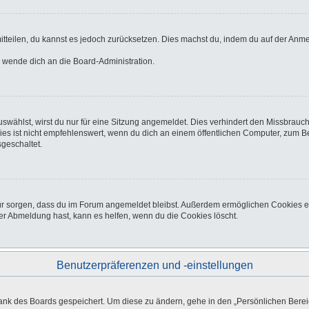
 mitteilen, du kannst es jedoch zurücksetzen. Dies machst du, indem du auf der Anm
o wende dich an die Board-Administration.
wählst, wirst du nur für eine Sitzung angemeldet. Dies verhindert den Missbrauc
ist nicht empfehlenswert, wenn du dich an einem öffentlichen Computer, zum Beisp
geschaltet.
afür sorgen, dass du im Forum angemeldet bleibst. Außerdem ermöglichen Cookies e
er Abmeldung hast, kann es helfen, wenn du die Cookies löscht.
Benutzerpräferenzen und -einstellungen
bank des Boards gespeichert. Um diese zu ändern, gehe in den „Persönlichen Bereic