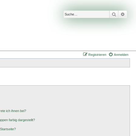
Suche
Erwei
Registrieren
Anmelden
ete ich ihnen bei?
pen farbig dargestellt?
Startseite?