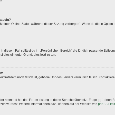
rn.
ftaucht?
 „Meinen Online-Status während dieser Sitzung verbergen“. Wenn du diese Option e
In diesem Fall solltest du im „Persönlichen Bereich“ die für dich passende Zeitzone 
t dies ein guter Grund, dies jetzt zu tun.
ch!
 Zeit trotzdem noch falsch ist, geht die Uhr des Servers vermutlich falsch. Kontakti
oder niemand hat das Forum bislang in deine Sprache übersetzt. Frage ggf. einen Bo
setzen würdest. Weitere Informationen dazu können auf der Website von
phpBB Limi