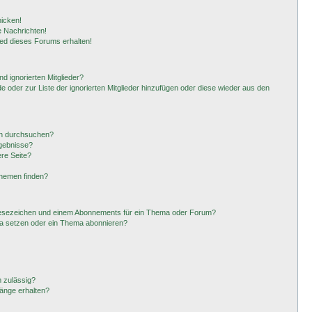
hicken!
 Nachrichten!
ied dieses Forums erhalten!
d ignorierten Mitglieder?
de oder zur Liste der ignorierten Mitglieder hinzufügen oder diese wieder aus den
en durchsuchen?
rgebnisse?
re Seite?
Themen finden?
Lesezeichen und einem Abonnements für ein Thema oder Forum?
ma setzen oder ein Thema abonnieren?
 zulässig?
hänge erhalten?