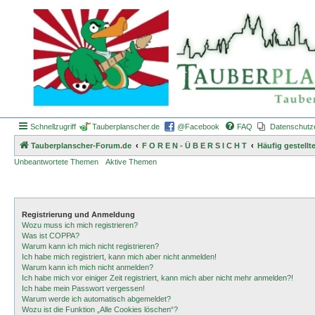
Schnellzugriff
Tauberplanscher.de
@Facebook
FAQ
Datenschutz
Tauberplanscher-Forum.de
F O R E N - Ü B E R S I C H T
Häufig gestellt
Unbeantwortete Themen
Aktive Themen
Registrierung und Anmeldung
Wozu muss ich mich registrieren?
Was ist COPPA?
Warum kann ich mich nicht registrieren?
Ich habe mich registriert, kann mich aber nicht anmelden!
Warum kann ich mich nicht anmelden?
Ich habe mich vor einiger Zeit registriert, kann mich aber nicht mehr anmelden?!
Ich habe mein Passwort vergessen!
Warum werde ich automatisch abgemeldet?
Wozu ist die Funktion „Alle Cookies löschen“?