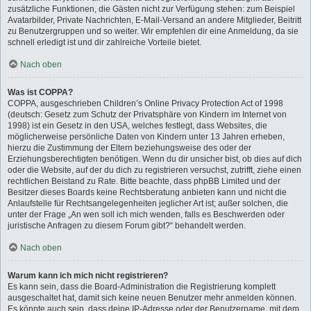
zusätzliche Funktionen, die Gästen nicht zur Verfügung stehen: zum Beispiel
Avatarbilder, Private Nachrichten, E-Mail-Versand an andere Mitglieder, Beitritt
zu Benutzergruppen und so weiter. Wir empfehlen dir eine Anmeldung, da sie
schnell erledigt ist und dir zahlreiche Vorteile bietet.
Nach oben
Was ist COPPA?
COPPA, ausgeschrieben Children’s Online Privacy Protection Act of 1998
(deutsch: Gesetz zum Schutz der Privatsphäre von Kindern im Internet von
1998) ist ein Gesetz in den USA, welches festlegt, dass Websites, die
möglicherweise persönliche Daten von Kindern unter 13 Jahren erheben,
hierzu die Zustimmung der Eltern beziehungsweise des oder der
Erziehungsberechtigten benötigen. Wenn du dir unsicher bist, ob dies auf dich
oder die Website, auf der du dich zu registrieren versuchst, zutrifft, ziehe einen
rechtlichen Beistand zu Rate. Bitte beachte, dass phpBB Limited und der
Besitzer dieses Boards keine Rechtsberatung anbieten kann und nicht die
Anlaufstelle für Rechtsangelegenheiten jeglicher Art ist; außer solchen, die
unter der Frage „An wen soll ich mich wenden, falls es Beschwerden oder
juristische Anfragen zu diesem Forum gibt?“ behandelt werden.
Nach oben
Warum kann ich mich nicht registrieren?
Es kann sein, dass die Board-Administration die Registrierung komplett
ausgeschaltet hat, damit sich keine neuen Benutzer mehr anmelden können.
Es könnte auch sein, dass deine IP-Adresse oder der Benutzername, mit dem