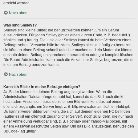
erreicht werden.
Nach oben
Was sind Smileys?
Smileys sind kleine Bilder, die benutzt werden können, um ein Gefühl
auszudrücken. Für jeden Smiley gibt es einen kurzen Code, z. B. bedeutet :)
fröhlich und :( traurig. Die Liste aller Smileys kannst du beim Verfassen eines
Beitrags sehen. Versuche bitte trotzdem, Smileys nicht zu häufig zu benutzen,
sie können einen Beitrag schnell unlesbar machen und ein Moderator könnte
deshalb deinen Beitrag entsprechend überarbeiten oder gar komplett löschen.
Die Board-Administration kann auch die Anzahl der Smileys begrenzen, die du
in einem Beitrag benutzen kannst.
Nach oben
Kann ich Bilder in meine Beiträge einfügen?
Ja, Bilder können in deinem Beitrag angezeigt werden. Wenn die
Administration Dateianhänge erlaubt hat, kannst du das Bild auch direkt
hochladen. Ansonsten musst du zu einem Bild verlinken, das auf einem
öffentlich zugänglichen Server liegt, z. B. http://www.domain.tld/mein-bild.gif.
Du kannst weder Bilder verlinken, die sich auf deinem eigenen PC befinden
(außer es ist ein öffentlich zugänglicher Server), noch zu Bildern, die nur nach
einer Anmeldung verfügbar sind, z. B. Hotmail- oder Yahoo-Mailboxen, mit
einem Passwort geschützte Seiten usw. Um das Bild anzuzeigen, benutze den
BBCode-Tag „[img]“.