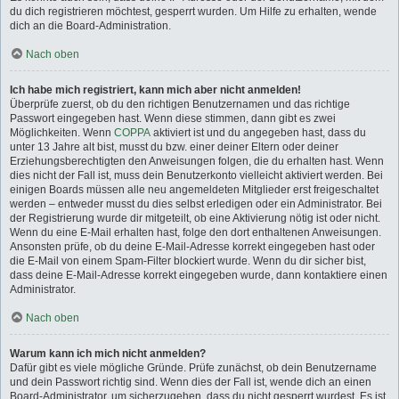
du dich registrieren möchtest, gesperrt wurden. Um Hilfe zu erhalten, wende
dich an die Board-Administration.
Nach oben
Ich habe mich registriert, kann mich aber nicht anmelden!
Überprüfe zuerst, ob du den richtigen Benutzernamen und das richtige
Passwort eingegeben hast. Wenn diese stimmen, dann gibt es zwei
Möglichkeiten. Wenn
COPPA
aktiviert ist und du angegeben hast, dass du
unter 13 Jahre alt bist, musst du bzw. einer deiner Eltern oder deiner
Erziehungsberechtigten den Anweisungen folgen, die du erhalten hast. Wenn
dies nicht der Fall ist, muss dein Benutzerkonto vielleicht aktiviert werden. Bei
einigen Boards müssen alle neu angemeldeten Mitglieder erst freigeschaltet
werden – entweder musst du dies selbst erledigen oder ein Administrator. Bei
der Registrierung wurde dir mitgeteilt, ob eine Aktivierung nötig ist oder nicht.
Wenn du eine E-Mail erhalten hast, folge den dort enthaltenen Anweisungen.
Ansonsten prüfe, ob du deine E-Mail-Adresse korrekt eingegeben hast oder
die E-Mail von einem Spam-Filter blockiert wurde. Wenn du dir sicher bist,
dass deine E-Mail-Adresse korrekt eingegeben wurde, dann kontaktiere einen
Administrator.
Nach oben
Warum kann ich mich nicht anmelden?
Dafür gibt es viele mögliche Gründe. Prüfe zunächst, ob dein Benutzername
und dein Passwort richtig sind. Wenn dies der Fall ist, wende dich an einen
Board-Administrator, um sicherzugehen, dass du nicht gesperrt wurdest. Es ist