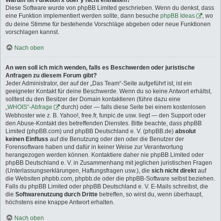
Warum ist Funktion x oder y nicht enthalten?
Diese Software wurde von phpBB Limited geschrieben. Wenn du denkst, dass
eine Funktion implementiert werden sollte, dann besuche
phpBB Ideas
, wo
du deine Stimme für bestehende Vorschläge abgeben oder neue Funktionen
vorschlagen kannst.
Nach oben
An wen soll ich mich wenden, falls es Beschwerden oder juristische
Anfragen zu diesem Forum gibt?
Jeder Administrator, der auf der „Das Team“-Seite aufgeführt ist, ist ein
geeigneter Kontakt für deine Beschwerde. Wenn du so keine Antwort erhältst,
solltest du den Besitzer der Domain kontaktieren (führe dazu eine
„WHOIS“-Abfrage
durch) oder — falls diese Seite bei einem kostenlosen
Webhoster wie z. B. Yahoo!, free.fr, funpic.de usw. liegt — den Support oder
den Abuse-Kontakt des betreffenden Dienstes. Bitte beachte, dass phpBB
Limited (phpBB.com) und phpBB Deutschland e. V. (phpBB.de)
absolut
keinen Einfluss
auf die Benutzung oder den oder die Benutzer der
Forensoftware haben und dafür in keiner Weise zur Verantwortung
herangezogen werden können. Kontaktiere daher nie phpBB Limited oder
phpBB Deutschland e. V. in Zusammenhang mit jeglichen juristischen Fragen
(Unterlassungserklärungen, Haftungsfragen usw.), die
sich nicht direkt
auf
die Websiten phpbb.com, phpbb.de oder die phpBB-Software selbst beziehen.
Falls du phpBB Limited oder phpBB Deutschland e. V. E-Mails schreibst, die
die
Softwarenutzung durch Dritte
betreffen, so wirst du, wenn überhaupt,
höchstens eine knappe Antwort erhalten.
Nach oben