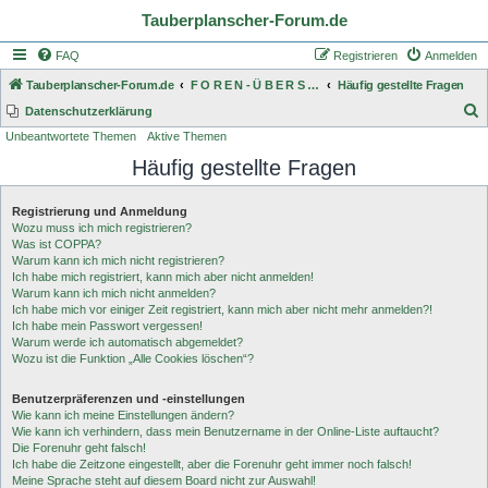
Tauberplanscher-Forum.de
FAQ
Registrieren
Anmelden
Tauberplanscher-Forum.de
F O R E N - Ü B E R S I C H T
Häufig gestellte Fragen
S
Datenschutzerklärung
Unbeantwortete Themen
Aktive Themen
u
Häufig gestellte Fragen
c
h
Registrierung und Anmeldung
e
Wozu muss ich mich registrieren?
Was ist COPPA?
Warum kann ich mich nicht registrieren?
Ich habe mich registriert, kann mich aber nicht anmelden!
Warum kann ich mich nicht anmelden?
Ich habe mich vor einiger Zeit registriert, kann mich aber nicht mehr anmelden?!
Ich habe mein Passwort vergessen!
Warum werde ich automatisch abgemeldet?
Wozu ist die Funktion „Alle Cookies löschen“?
Benutzerpräferenzen und -einstellungen
Wie kann ich meine Einstellungen ändern?
Wie kann ich verhindern, dass mein Benutzername in der Online-Liste auftaucht?
Die Forenuhr geht falsch!
Ich habe die Zeitzone eingestellt, aber die Forenuhr geht immer noch falsch!
Meine Sprache steht auf diesem Board nicht zur Auswahl!