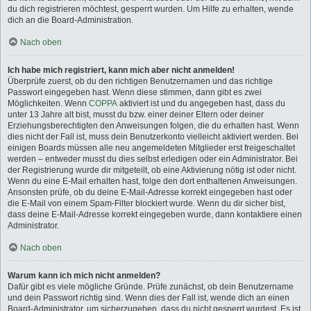
du dich registrieren möchtest, gesperrt wurden. Um Hilfe zu erhalten, wende
dich an die Board-Administration.
Nach oben
Ich habe mich registriert, kann mich aber nicht anmelden!
Überprüfe zuerst, ob du den richtigen Benutzernamen und das richtige
Passwort eingegeben hast. Wenn diese stimmen, dann gibt es zwei
Möglichkeiten. Wenn
COPPA
aktiviert ist und du angegeben hast, dass du
unter 13 Jahre alt bist, musst du bzw. einer deiner Eltern oder deiner
Erziehungsberechtigten den Anweisungen folgen, die du erhalten hast. Wenn
dies nicht der Fall ist, muss dein Benutzerkonto vielleicht aktiviert werden. Bei
einigen Boards müssen alle neu angemeldeten Mitglieder erst freigeschaltet
werden – entweder musst du dies selbst erledigen oder ein Administrator. Bei
der Registrierung wurde dir mitgeteilt, ob eine Aktivierung nötig ist oder nicht.
Wenn du eine E-Mail erhalten hast, folge den dort enthaltenen Anweisungen.
Ansonsten prüfe, ob du deine E-Mail-Adresse korrekt eingegeben hast oder
die E-Mail von einem Spam-Filter blockiert wurde. Wenn du dir sicher bist,
dass deine E-Mail-Adresse korrekt eingegeben wurde, dann kontaktiere einen
Administrator.
Nach oben
Warum kann ich mich nicht anmelden?
Dafür gibt es viele mögliche Gründe. Prüfe zunächst, ob dein Benutzername
und dein Passwort richtig sind. Wenn dies der Fall ist, wende dich an einen
Board-Administrator, um sicherzugehen, dass du nicht gesperrt wurdest. Es ist