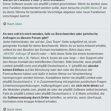
Warum ist Funktion x oder y nicht enthalten?
Diese Software wurde von phpBB Limited geschrieben. Wenn du denkst, dass
eine Funktion implementiert werden sollte, dann besuche
phpBB Ideas
, wo
du deine Stimme für bestehende Vorschläge abgeben oder neue Funktionen
vorschlagen kannst.
Nach oben
An wen soll ich mich wenden, falls es Beschwerden oder juristische
Anfragen zu diesem Forum gibt?
Jeder Administrator, der auf der „Das Team“-Seite aufgeführt ist, ist ein
geeigneter Kontakt für deine Beschwerde. Wenn du so keine Antwort erhältst,
solltest du den Besitzer der Domain kontaktieren (führe dazu eine
„WHOIS“-Abfrage
durch) oder — falls diese Seite bei einem kostenlosen
Webhoster wie z. B. Yahoo!, free.fr, funpic.de usw. liegt — den Support oder
den Abuse-Kontakt des betreffenden Dienstes. Bitte beachte, dass phpBB
Limited (phpBB.com) und phpBB Deutschland e. V. (phpBB.de)
absolut
keinen Einfluss
auf die Benutzung oder den oder die Benutzer der
Forensoftware haben und dafür in keiner Weise zur Verantwortung
herangezogen werden können. Kontaktiere daher nie phpBB Limited oder
phpBB Deutschland e. V. in Zusammenhang mit jeglichen juristischen Fragen
(Unterlassungserklärungen, Haftungsfragen usw.), die
sich nicht direkt
auf
die Websiten phpbb.com, phpbb.de oder die phpBB-Software selbst beziehen.
Falls du phpBB Limited oder phpBB Deutschland e. V. E-Mails schreibst, die
die
Softwarenutzung durch Dritte
betreffen, so wirst du, wenn überhaupt,
höchstens eine knappe Antwort erhalten.
Nach oben