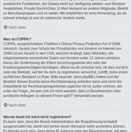
zusätzliche Funktionen, die Gästen nicht zur Verfügung stehen: zum Beispiel
Avatarbilder, Private Nachrichten, E-Mail-Versand an andere Mitglieder, Beitritt
zu Benutzergruppen und so weiter. Wir empfehlen dir eine Anmeldung, da sie
schnell erledigt ist und dir zahlreiche Vorteile bietet.
Nach oben
Was ist COPPA?
COPPA, ausgeschrieben Children’s Online Privacy Protection Act of 1998
(deutsch: Gesetz zum Schutz der Privatsphäre von Kindern im Internet von
1998) ist ein Gesetz in den USA, welches festlegt, dass Websites, die
möglicherweise persönliche Daten von Kindern unter 13 Jahren erheben,
hierzu die Zustimmung der Eltern beziehungsweise des oder der
Erziehungsberechtigten benötigen. Wenn du dir unsicher bist, ob dies auf dich
oder die Website, auf der du dich zu registrieren versuchst, zutrifft, ziehe einen
rechtlichen Beistand zu Rate. Bitte beachte, dass phpBB Limited und der
Besitzer dieses Boards keine Rechtsberatung anbieten kann und nicht die
Anlaufstelle für Rechtsangelegenheiten jeglicher Art ist; außer solchen, die
unter der Frage „An wen soll ich mich wenden, falls es Beschwerden oder
juristische Anfragen zu diesem Forum gibt?“ behandelt werden.
Nach oben
Warum kann ich mich nicht registrieren?
Es kann sein, dass die Board-Administration die Registrierung komplett
ausgeschaltet hat, damit sich keine neuen Benutzer mehr anmelden können.
Es könnte auch sein, dass deine IP-Adresse oder der Benutzername, mit dem