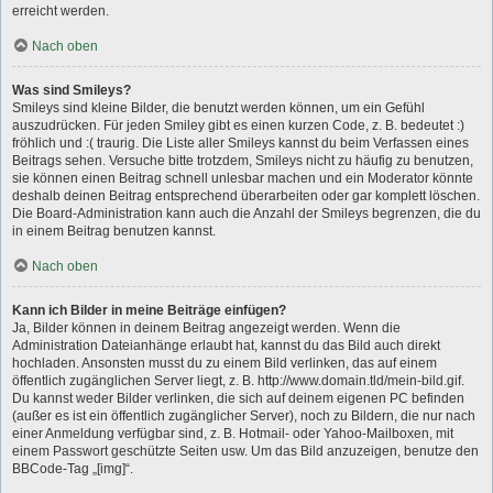
erreicht werden.
Nach oben
Was sind Smileys?
Smileys sind kleine Bilder, die benutzt werden können, um ein Gefühl
auszudrücken. Für jeden Smiley gibt es einen kurzen Code, z. B. bedeutet :)
fröhlich und :( traurig. Die Liste aller Smileys kannst du beim Verfassen eines
Beitrags sehen. Versuche bitte trotzdem, Smileys nicht zu häufig zu benutzen,
sie können einen Beitrag schnell unlesbar machen und ein Moderator könnte
deshalb deinen Beitrag entsprechend überarbeiten oder gar komplett löschen.
Die Board-Administration kann auch die Anzahl der Smileys begrenzen, die du
in einem Beitrag benutzen kannst.
Nach oben
Kann ich Bilder in meine Beiträge einfügen?
Ja, Bilder können in deinem Beitrag angezeigt werden. Wenn die
Administration Dateianhänge erlaubt hat, kannst du das Bild auch direkt
hochladen. Ansonsten musst du zu einem Bild verlinken, das auf einem
öffentlich zugänglichen Server liegt, z. B. http://www.domain.tld/mein-bild.gif.
Du kannst weder Bilder verlinken, die sich auf deinem eigenen PC befinden
(außer es ist ein öffentlich zugänglicher Server), noch zu Bildern, die nur nach
einer Anmeldung verfügbar sind, z. B. Hotmail- oder Yahoo-Mailboxen, mit
einem Passwort geschützte Seiten usw. Um das Bild anzuzeigen, benutze den
BBCode-Tag „[img]“.