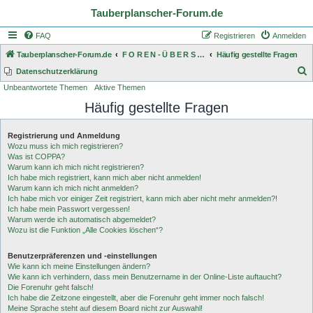
Tauberplanscher-Forum.de
FAQ
Registrieren
Anmelden
Tauberplanscher-Forum.de
F O R E N - Ü B E R S I C H T
Häufig gestellte Fragen
S
Datenschutzerklärung
Unbeantwortete Themen
Aktive Themen
u
Häufig gestellte Fragen
c
h
Registrierung und Anmeldung
e
Wozu muss ich mich registrieren?
Was ist COPPA?
Warum kann ich mich nicht registrieren?
Ich habe mich registriert, kann mich aber nicht anmelden!
Warum kann ich mich nicht anmelden?
Ich habe mich vor einiger Zeit registriert, kann mich aber nicht mehr anmelden?!
Ich habe mein Passwort vergessen!
Warum werde ich automatisch abgemeldet?
Wozu ist die Funktion „Alle Cookies löschen“?
Benutzerpräferenzen und -einstellungen
Wie kann ich meine Einstellungen ändern?
Wie kann ich verhindern, dass mein Benutzername in der Online-Liste auftaucht?
Die Forenuhr geht falsch!
Ich habe die Zeitzone eingestellt, aber die Forenuhr geht immer noch falsch!
Meine Sprache steht auf diesem Board nicht zur Auswahl!