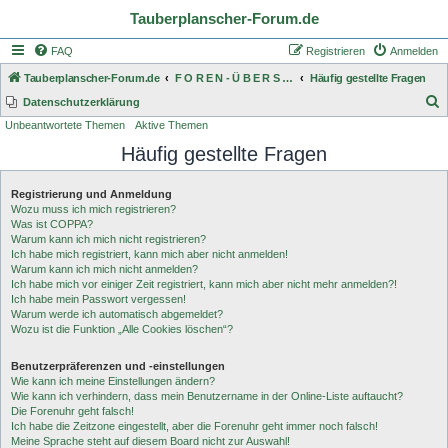
Tauberplanscher-Forum.de
FAQ
Registrieren
Anmelden
Tauberplanscher-Forum.de
F O R E N - Ü B E R S I C H T
Häufig gestellte Fragen
S
Datenschutzerklärung
Unbeantwortete Themen
Aktive Themen
u
Häufig gestellte Fragen
c
h
Registrierung und Anmeldung
e
Wozu muss ich mich registrieren?
Was ist COPPA?
Warum kann ich mich nicht registrieren?
Ich habe mich registriert, kann mich aber nicht anmelden!
Warum kann ich mich nicht anmelden?
Ich habe mich vor einiger Zeit registriert, kann mich aber nicht mehr anmelden?!
Ich habe mein Passwort vergessen!
Warum werde ich automatisch abgemeldet?
Wozu ist die Funktion „Alle Cookies löschen“?
Benutzerpräferenzen und -einstellungen
Wie kann ich meine Einstellungen ändern?
Wie kann ich verhindern, dass mein Benutzername in der Online-Liste auftaucht?
Die Forenuhr geht falsch!
Ich habe die Zeitzone eingestellt, aber die Forenuhr geht immer noch falsch!
Meine Sprache steht auf diesem Board nicht zur Auswahl!