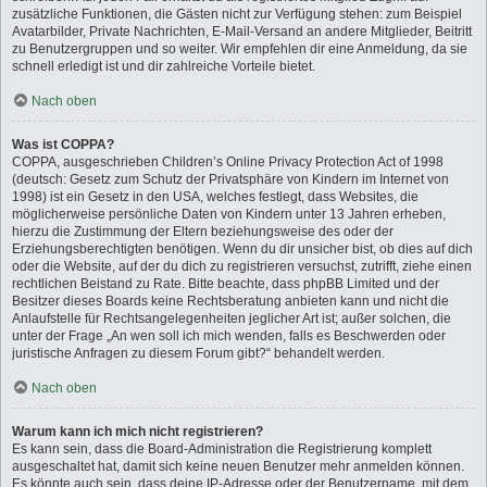
zusätzliche Funktionen, die Gästen nicht zur Verfügung stehen: zum Beispiel
Avatarbilder, Private Nachrichten, E-Mail-Versand an andere Mitglieder, Beitritt
zu Benutzergruppen und so weiter. Wir empfehlen dir eine Anmeldung, da sie
schnell erledigt ist und dir zahlreiche Vorteile bietet.
Nach oben
Was ist COPPA?
COPPA, ausgeschrieben Children’s Online Privacy Protection Act of 1998
(deutsch: Gesetz zum Schutz der Privatsphäre von Kindern im Internet von
1998) ist ein Gesetz in den USA, welches festlegt, dass Websites, die
möglicherweise persönliche Daten von Kindern unter 13 Jahren erheben,
hierzu die Zustimmung der Eltern beziehungsweise des oder der
Erziehungsberechtigten benötigen. Wenn du dir unsicher bist, ob dies auf dich
oder die Website, auf der du dich zu registrieren versuchst, zutrifft, ziehe einen
rechtlichen Beistand zu Rate. Bitte beachte, dass phpBB Limited und der
Besitzer dieses Boards keine Rechtsberatung anbieten kann und nicht die
Anlaufstelle für Rechtsangelegenheiten jeglicher Art ist; außer solchen, die
unter der Frage „An wen soll ich mich wenden, falls es Beschwerden oder
juristische Anfragen zu diesem Forum gibt?“ behandelt werden.
Nach oben
Warum kann ich mich nicht registrieren?
Es kann sein, dass die Board-Administration die Registrierung komplett
ausgeschaltet hat, damit sich keine neuen Benutzer mehr anmelden können.
Es könnte auch sein, dass deine IP-Adresse oder der Benutzername, mit dem