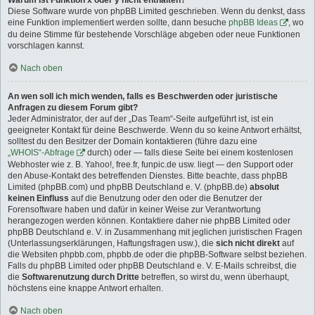
Warum ist Funktion x oder y nicht enthalten?
Diese Software wurde von phpBB Limited geschrieben. Wenn du denkst, dass
eine Funktion implementiert werden sollte, dann besuche
phpBB Ideas
, wo
du deine Stimme für bestehende Vorschläge abgeben oder neue Funktionen
vorschlagen kannst.
Nach oben
An wen soll ich mich wenden, falls es Beschwerden oder juristische
Anfragen zu diesem Forum gibt?
Jeder Administrator, der auf der „Das Team“-Seite aufgeführt ist, ist ein
geeigneter Kontakt für deine Beschwerde. Wenn du so keine Antwort erhältst,
solltest du den Besitzer der Domain kontaktieren (führe dazu eine
„WHOIS“-Abfrage
durch) oder — falls diese Seite bei einem kostenlosen
Webhoster wie z. B. Yahoo!, free.fr, funpic.de usw. liegt — den Support oder
den Abuse-Kontakt des betreffenden Dienstes. Bitte beachte, dass phpBB
Limited (phpBB.com) und phpBB Deutschland e. V. (phpBB.de)
absolut
keinen Einfluss
auf die Benutzung oder den oder die Benutzer der
Forensoftware haben und dafür in keiner Weise zur Verantwortung
herangezogen werden können. Kontaktiere daher nie phpBB Limited oder
phpBB Deutschland e. V. in Zusammenhang mit jeglichen juristischen Fragen
(Unterlassungserklärungen, Haftungsfragen usw.), die
sich nicht direkt
auf
die Websiten phpbb.com, phpbb.de oder die phpBB-Software selbst beziehen.
Falls du phpBB Limited oder phpBB Deutschland e. V. E-Mails schreibst, die
die
Softwarenutzung durch Dritte
betreffen, so wirst du, wenn überhaupt,
höchstens eine knappe Antwort erhalten.
Nach oben