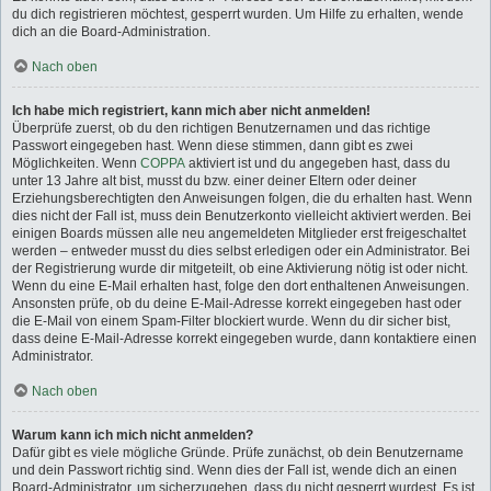
du dich registrieren möchtest, gesperrt wurden. Um Hilfe zu erhalten, wende
dich an die Board-Administration.
Nach oben
Ich habe mich registriert, kann mich aber nicht anmelden!
Überprüfe zuerst, ob du den richtigen Benutzernamen und das richtige
Passwort eingegeben hast. Wenn diese stimmen, dann gibt es zwei
Möglichkeiten. Wenn
COPPA
aktiviert ist und du angegeben hast, dass du
unter 13 Jahre alt bist, musst du bzw. einer deiner Eltern oder deiner
Erziehungsberechtigten den Anweisungen folgen, die du erhalten hast. Wenn
dies nicht der Fall ist, muss dein Benutzerkonto vielleicht aktiviert werden. Bei
einigen Boards müssen alle neu angemeldeten Mitglieder erst freigeschaltet
werden – entweder musst du dies selbst erledigen oder ein Administrator. Bei
der Registrierung wurde dir mitgeteilt, ob eine Aktivierung nötig ist oder nicht.
Wenn du eine E-Mail erhalten hast, folge den dort enthaltenen Anweisungen.
Ansonsten prüfe, ob du deine E-Mail-Adresse korrekt eingegeben hast oder
die E-Mail von einem Spam-Filter blockiert wurde. Wenn du dir sicher bist,
dass deine E-Mail-Adresse korrekt eingegeben wurde, dann kontaktiere einen
Administrator.
Nach oben
Warum kann ich mich nicht anmelden?
Dafür gibt es viele mögliche Gründe. Prüfe zunächst, ob dein Benutzername
und dein Passwort richtig sind. Wenn dies der Fall ist, wende dich an einen
Board-Administrator, um sicherzugehen, dass du nicht gesperrt wurdest. Es ist