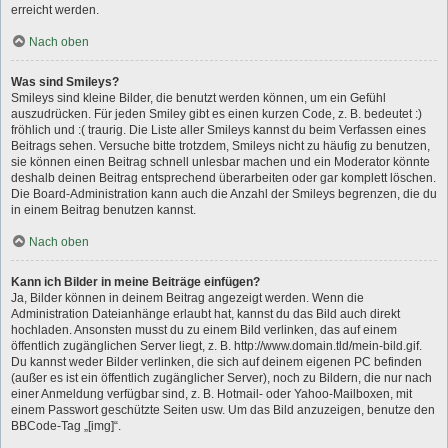
erreicht werden.
Nach oben
Was sind Smileys?
Smileys sind kleine Bilder, die benutzt werden können, um ein Gefühl
auszudrücken. Für jeden Smiley gibt es einen kurzen Code, z. B. bedeutet :)
fröhlich und :( traurig. Die Liste aller Smileys kannst du beim Verfassen eines
Beitrags sehen. Versuche bitte trotzdem, Smileys nicht zu häufig zu benutzen,
sie können einen Beitrag schnell unlesbar machen und ein Moderator könnte
deshalb deinen Beitrag entsprechend überarbeiten oder gar komplett löschen.
Die Board-Administration kann auch die Anzahl der Smileys begrenzen, die du
in einem Beitrag benutzen kannst.
Nach oben
Kann ich Bilder in meine Beiträge einfügen?
Ja, Bilder können in deinem Beitrag angezeigt werden. Wenn die
Administration Dateianhänge erlaubt hat, kannst du das Bild auch direkt
hochladen. Ansonsten musst du zu einem Bild verlinken, das auf einem
öffentlich zugänglichen Server liegt, z. B. http://www.domain.tld/mein-bild.gif.
Du kannst weder Bilder verlinken, die sich auf deinem eigenen PC befinden
(außer es ist ein öffentlich zugänglicher Server), noch zu Bildern, die nur nach
einer Anmeldung verfügbar sind, z. B. Hotmail- oder Yahoo-Mailboxen, mit
einem Passwort geschützte Seiten usw. Um das Bild anzuzeigen, benutze den
BBCode-Tag „[img]“.