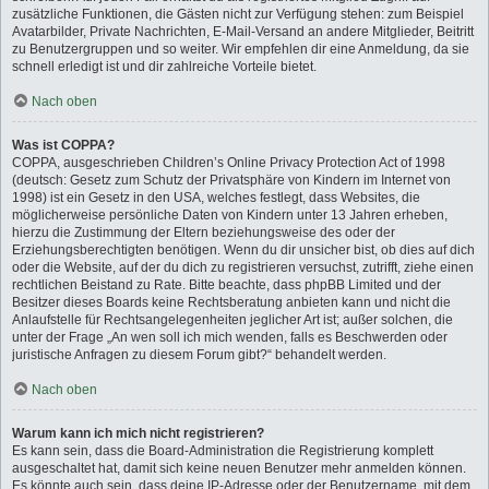
zusätzliche Funktionen, die Gästen nicht zur Verfügung stehen: zum Beispiel
Avatarbilder, Private Nachrichten, E-Mail-Versand an andere Mitglieder, Beitritt
zu Benutzergruppen und so weiter. Wir empfehlen dir eine Anmeldung, da sie
schnell erledigt ist und dir zahlreiche Vorteile bietet.
Nach oben
Was ist COPPA?
COPPA, ausgeschrieben Children’s Online Privacy Protection Act of 1998
(deutsch: Gesetz zum Schutz der Privatsphäre von Kindern im Internet von
1998) ist ein Gesetz in den USA, welches festlegt, dass Websites, die
möglicherweise persönliche Daten von Kindern unter 13 Jahren erheben,
hierzu die Zustimmung der Eltern beziehungsweise des oder der
Erziehungsberechtigten benötigen. Wenn du dir unsicher bist, ob dies auf dich
oder die Website, auf der du dich zu registrieren versuchst, zutrifft, ziehe einen
rechtlichen Beistand zu Rate. Bitte beachte, dass phpBB Limited und der
Besitzer dieses Boards keine Rechtsberatung anbieten kann und nicht die
Anlaufstelle für Rechtsangelegenheiten jeglicher Art ist; außer solchen, die
unter der Frage „An wen soll ich mich wenden, falls es Beschwerden oder
juristische Anfragen zu diesem Forum gibt?“ behandelt werden.
Nach oben
Warum kann ich mich nicht registrieren?
Es kann sein, dass die Board-Administration die Registrierung komplett
ausgeschaltet hat, damit sich keine neuen Benutzer mehr anmelden können.
Es könnte auch sein, dass deine IP-Adresse oder der Benutzername, mit dem