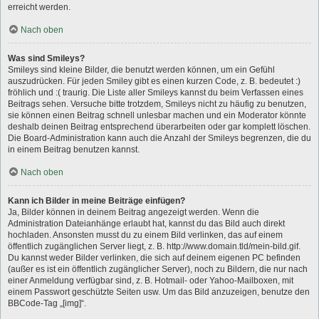
erreicht werden.
Nach oben
Was sind Smileys?
Smileys sind kleine Bilder, die benutzt werden können, um ein Gefühl
auszudrücken. Für jeden Smiley gibt es einen kurzen Code, z. B. bedeutet :)
fröhlich und :( traurig. Die Liste aller Smileys kannst du beim Verfassen eines
Beitrags sehen. Versuche bitte trotzdem, Smileys nicht zu häufig zu benutzen,
sie können einen Beitrag schnell unlesbar machen und ein Moderator könnte
deshalb deinen Beitrag entsprechend überarbeiten oder gar komplett löschen.
Die Board-Administration kann auch die Anzahl der Smileys begrenzen, die du
in einem Beitrag benutzen kannst.
Nach oben
Kann ich Bilder in meine Beiträge einfügen?
Ja, Bilder können in deinem Beitrag angezeigt werden. Wenn die
Administration Dateianhänge erlaubt hat, kannst du das Bild auch direkt
hochladen. Ansonsten musst du zu einem Bild verlinken, das auf einem
öffentlich zugänglichen Server liegt, z. B. http://www.domain.tld/mein-bild.gif.
Du kannst weder Bilder verlinken, die sich auf deinem eigenen PC befinden
(außer es ist ein öffentlich zugänglicher Server), noch zu Bildern, die nur nach
einer Anmeldung verfügbar sind, z. B. Hotmail- oder Yahoo-Mailboxen, mit
einem Passwort geschützte Seiten usw. Um das Bild anzuzeigen, benutze den
BBCode-Tag „[img]“.