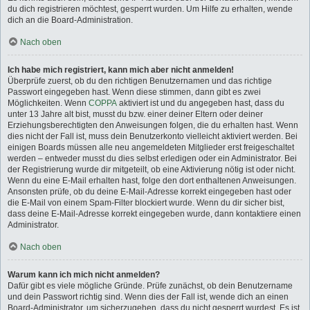
du dich registrieren möchtest, gesperrt wurden. Um Hilfe zu erhalten, wende
dich an die Board-Administration.
Nach oben
Ich habe mich registriert, kann mich aber nicht anmelden!
Überprüfe zuerst, ob du den richtigen Benutzernamen und das richtige
Passwort eingegeben hast. Wenn diese stimmen, dann gibt es zwei
Möglichkeiten. Wenn
COPPA
aktiviert ist und du angegeben hast, dass du
unter 13 Jahre alt bist, musst du bzw. einer deiner Eltern oder deiner
Erziehungsberechtigten den Anweisungen folgen, die du erhalten hast. Wenn
dies nicht der Fall ist, muss dein Benutzerkonto vielleicht aktiviert werden. Bei
einigen Boards müssen alle neu angemeldeten Mitglieder erst freigeschaltet
werden – entweder musst du dies selbst erledigen oder ein Administrator. Bei
der Registrierung wurde dir mitgeteilt, ob eine Aktivierung nötig ist oder nicht.
Wenn du eine E-Mail erhalten hast, folge den dort enthaltenen Anweisungen.
Ansonsten prüfe, ob du deine E-Mail-Adresse korrekt eingegeben hast oder
die E-Mail von einem Spam-Filter blockiert wurde. Wenn du dir sicher bist,
dass deine E-Mail-Adresse korrekt eingegeben wurde, dann kontaktiere einen
Administrator.
Nach oben
Warum kann ich mich nicht anmelden?
Dafür gibt es viele mögliche Gründe. Prüfe zunächst, ob dein Benutzername
und dein Passwort richtig sind. Wenn dies der Fall ist, wende dich an einen
Board-Administrator, um sicherzugehen, dass du nicht gesperrt wurdest. Es ist