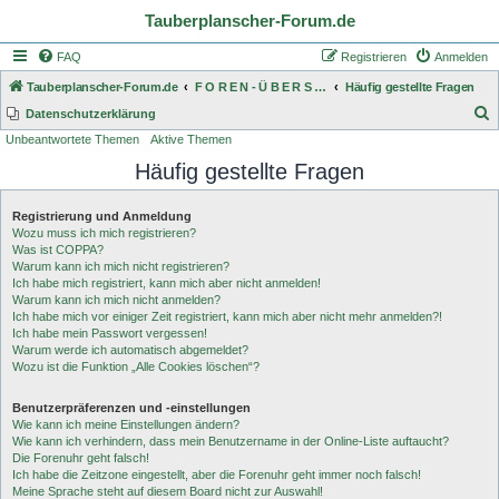
Tauberplanscher-Forum.de
FAQ
Registrieren
Anmelden
Tauberplanscher-Forum.de
F O R E N - Ü B E R S I C H T
Häufig gestellte Fragen
S
Datenschutzerklärung
Unbeantwortete Themen
Aktive Themen
u
Häufig gestellte Fragen
c
h
Registrierung und Anmeldung
e
Wozu muss ich mich registrieren?
Was ist COPPA?
Warum kann ich mich nicht registrieren?
Ich habe mich registriert, kann mich aber nicht anmelden!
Warum kann ich mich nicht anmelden?
Ich habe mich vor einiger Zeit registriert, kann mich aber nicht mehr anmelden?!
Ich habe mein Passwort vergessen!
Warum werde ich automatisch abgemeldet?
Wozu ist die Funktion „Alle Cookies löschen“?
Benutzerpräferenzen und -einstellungen
Wie kann ich meine Einstellungen ändern?
Wie kann ich verhindern, dass mein Benutzername in der Online-Liste auftaucht?
Die Forenuhr geht falsch!
Ich habe die Zeitzone eingestellt, aber die Forenuhr geht immer noch falsch!
Meine Sprache steht auf diesem Board nicht zur Auswahl!