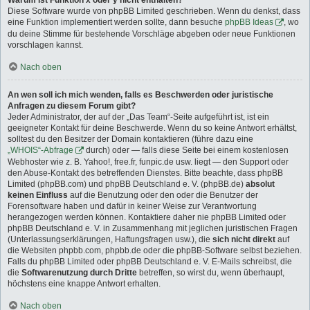
Warum ist Funktion x oder y nicht enthalten?
Diese Software wurde von phpBB Limited geschrieben. Wenn du denkst, dass
eine Funktion implementiert werden sollte, dann besuche
phpBB Ideas
, wo
du deine Stimme für bestehende Vorschläge abgeben oder neue Funktionen
vorschlagen kannst.
Nach oben
An wen soll ich mich wenden, falls es Beschwerden oder juristische
Anfragen zu diesem Forum gibt?
Jeder Administrator, der auf der „Das Team“-Seite aufgeführt ist, ist ein
geeigneter Kontakt für deine Beschwerde. Wenn du so keine Antwort erhältst,
solltest du den Besitzer der Domain kontaktieren (führe dazu eine
„WHOIS“-Abfrage
durch) oder — falls diese Seite bei einem kostenlosen
Webhoster wie z. B. Yahoo!, free.fr, funpic.de usw. liegt — den Support oder
den Abuse-Kontakt des betreffenden Dienstes. Bitte beachte, dass phpBB
Limited (phpBB.com) und phpBB Deutschland e. V. (phpBB.de)
absolut
keinen Einfluss
auf die Benutzung oder den oder die Benutzer der
Forensoftware haben und dafür in keiner Weise zur Verantwortung
herangezogen werden können. Kontaktiere daher nie phpBB Limited oder
phpBB Deutschland e. V. in Zusammenhang mit jeglichen juristischen Fragen
(Unterlassungserklärungen, Haftungsfragen usw.), die
sich nicht direkt
auf
die Websiten phpbb.com, phpbb.de oder die phpBB-Software selbst beziehen.
Falls du phpBB Limited oder phpBB Deutschland e. V. E-Mails schreibst, die
die
Softwarenutzung durch Dritte
betreffen, so wirst du, wenn überhaupt,
höchstens eine knappe Antwort erhalten.
Nach oben