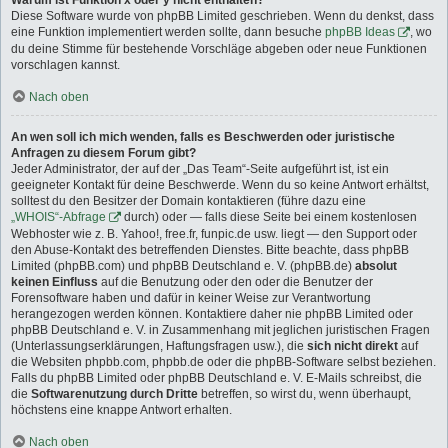
Warum ist Funktion x oder y nicht enthalten?
Diese Software wurde von phpBB Limited geschrieben. Wenn du denkst, dass
eine Funktion implementiert werden sollte, dann besuche
phpBB Ideas
, wo
du deine Stimme für bestehende Vorschläge abgeben oder neue Funktionen
vorschlagen kannst.
Nach oben
An wen soll ich mich wenden, falls es Beschwerden oder juristische
Anfragen zu diesem Forum gibt?
Jeder Administrator, der auf der „Das Team“-Seite aufgeführt ist, ist ein
geeigneter Kontakt für deine Beschwerde. Wenn du so keine Antwort erhältst,
solltest du den Besitzer der Domain kontaktieren (führe dazu eine
„WHOIS“-Abfrage
durch) oder — falls diese Seite bei einem kostenlosen
Webhoster wie z. B. Yahoo!, free.fr, funpic.de usw. liegt — den Support oder
den Abuse-Kontakt des betreffenden Dienstes. Bitte beachte, dass phpBB
Limited (phpBB.com) und phpBB Deutschland e. V. (phpBB.de)
absolut
keinen Einfluss
auf die Benutzung oder den oder die Benutzer der
Forensoftware haben und dafür in keiner Weise zur Verantwortung
herangezogen werden können. Kontaktiere daher nie phpBB Limited oder
phpBB Deutschland e. V. in Zusammenhang mit jeglichen juristischen Fragen
(Unterlassungserklärungen, Haftungsfragen usw.), die
sich nicht direkt
auf
die Websiten phpbb.com, phpbb.de oder die phpBB-Software selbst beziehen.
Falls du phpBB Limited oder phpBB Deutschland e. V. E-Mails schreibst, die
die
Softwarenutzung durch Dritte
betreffen, so wirst du, wenn überhaupt,
höchstens eine knappe Antwort erhalten.
Nach oben