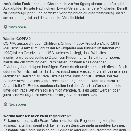
zusätzliche Funktionen, die Gästen nicht zur Verfügung stehen: zum Beispiel
Avatarbilder, Private Nachrichten, E-Mail-Versand an andere Mitglieder, Beitritt
zu Benutzergruppen und so weiter. Wir empfehlen dir eine Anmeldung, da sie
schnell erledigt ist und dir zahlreiche Vorteile bietet.
Nach oben
Was ist COPPA?
COPPA, ausgeschrieben Children’s Online Privacy Protection Act of 1998
(deutsch: Gesetz zum Schutz der Privatsphäre von Kindern im Internet von
1998) ist ein Gesetz in den USA, welches festlegt, dass Websites, die
möglicherweise persönliche Daten von Kindern unter 13 Jahren erheben,
hierzu die Zustimmung der Eltern beziehungsweise des oder der
Erziehungsberechtigten benötigen. Wenn du dir unsicher bist, ob dies auf dich
oder die Website, auf der du dich zu registrieren versuchst, zutrifft, ziehe einen
rechtlichen Beistand zu Rate. Bitte beachte, dass phpBB Limited und der
Besitzer dieses Boards keine Rechtsberatung anbieten kann und nicht die
Anlaufstelle für Rechtsangelegenheiten jeglicher Art ist; außer solchen, die
unter der Frage „An wen soll ich mich wenden, falls es Beschwerden oder
juristische Anfragen zu diesem Forum gibt?“ behandelt werden.
Nach oben
Warum kann ich mich nicht registrieren?
Es kann sein, dass die Board-Administration die Registrierung komplett
ausgeschaltet hat, damit sich keine neuen Benutzer mehr anmelden können.
Es könnte auch sein, dass deine IP-Adresse oder der Benutzername, mit dem