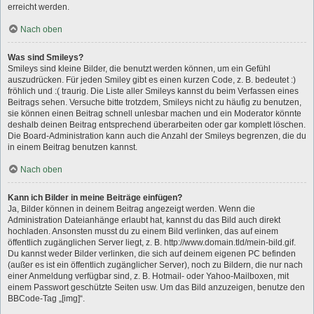
erreicht werden.
Nach oben
Was sind Smileys?
Smileys sind kleine Bilder, die benutzt werden können, um ein Gefühl
auszudrücken. Für jeden Smiley gibt es einen kurzen Code, z. B. bedeutet :)
fröhlich und :( traurig. Die Liste aller Smileys kannst du beim Verfassen eines
Beitrags sehen. Versuche bitte trotzdem, Smileys nicht zu häufig zu benutzen,
sie können einen Beitrag schnell unlesbar machen und ein Moderator könnte
deshalb deinen Beitrag entsprechend überarbeiten oder gar komplett löschen.
Die Board-Administration kann auch die Anzahl der Smileys begrenzen, die du
in einem Beitrag benutzen kannst.
Nach oben
Kann ich Bilder in meine Beiträge einfügen?
Ja, Bilder können in deinem Beitrag angezeigt werden. Wenn die
Administration Dateianhänge erlaubt hat, kannst du das Bild auch direkt
hochladen. Ansonsten musst du zu einem Bild verlinken, das auf einem
öffentlich zugänglichen Server liegt, z. B. http://www.domain.tld/mein-bild.gif.
Du kannst weder Bilder verlinken, die sich auf deinem eigenen PC befinden
(außer es ist ein öffentlich zugänglicher Server), noch zu Bildern, die nur nach
einer Anmeldung verfügbar sind, z. B. Hotmail- oder Yahoo-Mailboxen, mit
einem Passwort geschützte Seiten usw. Um das Bild anzuzeigen, benutze den
BBCode-Tag „[img]“.