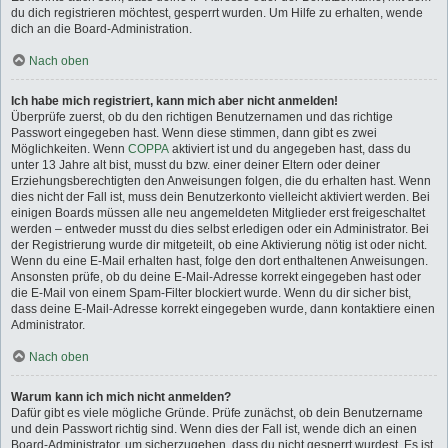
du dich registrieren möchtest, gesperrt wurden. Um Hilfe zu erhalten, wende
dich an die Board-Administration.
Nach oben
Ich habe mich registriert, kann mich aber nicht anmelden!
Überprüfe zuerst, ob du den richtigen Benutzernamen und das richtige
Passwort eingegeben hast. Wenn diese stimmen, dann gibt es zwei
Möglichkeiten. Wenn
COPPA
aktiviert ist und du angegeben hast, dass du
unter 13 Jahre alt bist, musst du bzw. einer deiner Eltern oder deiner
Erziehungsberechtigten den Anweisungen folgen, die du erhalten hast. Wenn
dies nicht der Fall ist, muss dein Benutzerkonto vielleicht aktiviert werden. Bei
einigen Boards müssen alle neu angemeldeten Mitglieder erst freigeschaltet
werden – entweder musst du dies selbst erledigen oder ein Administrator. Bei
der Registrierung wurde dir mitgeteilt, ob eine Aktivierung nötig ist oder nicht.
Wenn du eine E-Mail erhalten hast, folge den dort enthaltenen Anweisungen.
Ansonsten prüfe, ob du deine E-Mail-Adresse korrekt eingegeben hast oder
die E-Mail von einem Spam-Filter blockiert wurde. Wenn du dir sicher bist,
dass deine E-Mail-Adresse korrekt eingegeben wurde, dann kontaktiere einen
Administrator.
Nach oben
Warum kann ich mich nicht anmelden?
Dafür gibt es viele mögliche Gründe. Prüfe zunächst, ob dein Benutzername
und dein Passwort richtig sind. Wenn dies der Fall ist, wende dich an einen
Board-Administrator, um sicherzugehen, dass du nicht gesperrt wurdest. Es ist