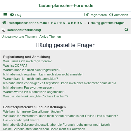
Tauberplanscher-Forum.de
FAQ
Registrieren
Anmelden
Tauberplanscher-Forum.de
F O R E N - Ü B E R S I C H T
Häufig gestellte Fragen
S
Datenschutzerklärung
Unbeantwortete Themen
Aktive Themen
u
Häufig gestellte Fragen
c
h
Registrierung und Anmeldung
e
Wozu muss ich mich registrieren?
Was ist COPPA?
Warum kann ich mich nicht registrieren?
Ich habe mich registriert, kann mich aber nicht anmelden!
Warum kann ich mich nicht anmelden?
Ich habe mich vor einiger Zeit registriert, kann mich aber nicht mehr anmelden?!
Ich habe mein Passwort vergessen!
Warum werde ich automatisch abgemeldet?
Wozu ist die Funktion „Alle Cookies löschen“?
Benutzerpräferenzen und -einstellungen
Wie kann ich meine Einstellungen ändern?
Wie kann ich verhindern, dass mein Benutzername in der Online-Liste auftaucht?
Die Forenuhr geht falsch!
Ich habe die Zeitzone eingestellt, aber die Forenuhr geht immer noch falsch!
Meine Sprache steht auf diesem Board nicht zur Auswahl!