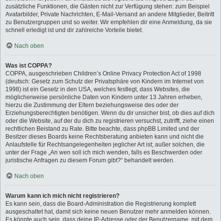
zusätzliche Funktionen, die Gästen nicht zur Verfügung stehen: zum Beispiel
Avatarbilder, Private Nachrichten, E-Mail-Versand an andere Mitglieder, Beitritt
zu Benutzergruppen und so weiter. Wir empfehlen dir eine Anmeldung, da sie
schnell erledigt ist und dir zahlreiche Vorteile bietet.
Nach oben
Was ist COPPA?
COPPA, ausgeschrieben Children’s Online Privacy Protection Act of 1998
(deutsch: Gesetz zum Schutz der Privatsphäre von Kindern im Internet von
1998) ist ein Gesetz in den USA, welches festlegt, dass Websites, die
möglicherweise persönliche Daten von Kindern unter 13 Jahren erheben,
hierzu die Zustimmung der Eltern beziehungsweise des oder der
Erziehungsberechtigten benötigen. Wenn du dir unsicher bist, ob dies auf dich
oder die Website, auf der du dich zu registrieren versuchst, zutrifft, ziehe einen
rechtlichen Beistand zu Rate. Bitte beachte, dass phpBB Limited und der
Besitzer dieses Boards keine Rechtsberatung anbieten kann und nicht die
Anlaufstelle für Rechtsangelegenheiten jeglicher Art ist; außer solchen, die
unter der Frage „An wen soll ich mich wenden, falls es Beschwerden oder
juristische Anfragen zu diesem Forum gibt?“ behandelt werden.
Nach oben
Warum kann ich mich nicht registrieren?
Es kann sein, dass die Board-Administration die Registrierung komplett
ausgeschaltet hat, damit sich keine neuen Benutzer mehr anmelden können.
Es könnte auch sein, dass deine IP-Adresse oder der Benutzername, mit dem