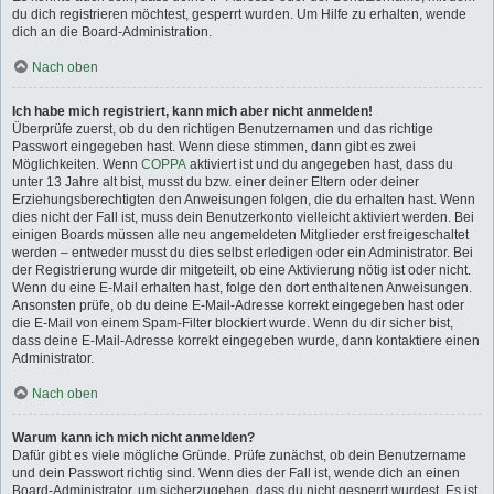
du dich registrieren möchtest, gesperrt wurden. Um Hilfe zu erhalten, wende
dich an die Board-Administration.
Nach oben
Ich habe mich registriert, kann mich aber nicht anmelden!
Überprüfe zuerst, ob du den richtigen Benutzernamen und das richtige
Passwort eingegeben hast. Wenn diese stimmen, dann gibt es zwei
Möglichkeiten. Wenn
COPPA
aktiviert ist und du angegeben hast, dass du
unter 13 Jahre alt bist, musst du bzw. einer deiner Eltern oder deiner
Erziehungsberechtigten den Anweisungen folgen, die du erhalten hast. Wenn
dies nicht der Fall ist, muss dein Benutzerkonto vielleicht aktiviert werden. Bei
einigen Boards müssen alle neu angemeldeten Mitglieder erst freigeschaltet
werden – entweder musst du dies selbst erledigen oder ein Administrator. Bei
der Registrierung wurde dir mitgeteilt, ob eine Aktivierung nötig ist oder nicht.
Wenn du eine E-Mail erhalten hast, folge den dort enthaltenen Anweisungen.
Ansonsten prüfe, ob du deine E-Mail-Adresse korrekt eingegeben hast oder
die E-Mail von einem Spam-Filter blockiert wurde. Wenn du dir sicher bist,
dass deine E-Mail-Adresse korrekt eingegeben wurde, dann kontaktiere einen
Administrator.
Nach oben
Warum kann ich mich nicht anmelden?
Dafür gibt es viele mögliche Gründe. Prüfe zunächst, ob dein Benutzername
und dein Passwort richtig sind. Wenn dies der Fall ist, wende dich an einen
Board-Administrator, um sicherzugehen, dass du nicht gesperrt wurdest. Es ist