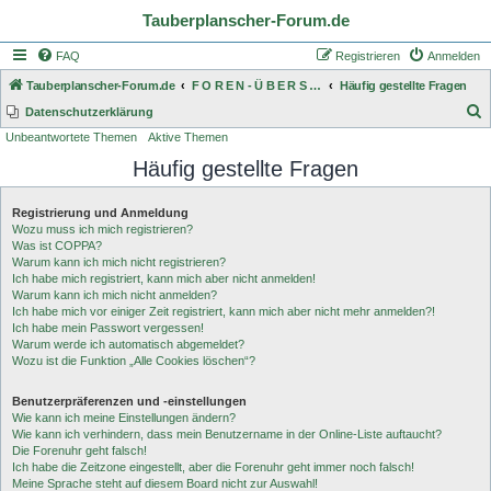
Tauberplanscher-Forum.de
FAQ
Registrieren
Anmelden
Tauberplanscher-Forum.de
F O R E N - Ü B E R S I C H T
Häufig gestellte Fragen
S
Datenschutzerklärung
Unbeantwortete Themen
Aktive Themen
u
Häufig gestellte Fragen
c
h
Registrierung und Anmeldung
e
Wozu muss ich mich registrieren?
Was ist COPPA?
Warum kann ich mich nicht registrieren?
Ich habe mich registriert, kann mich aber nicht anmelden!
Warum kann ich mich nicht anmelden?
Ich habe mich vor einiger Zeit registriert, kann mich aber nicht mehr anmelden?!
Ich habe mein Passwort vergessen!
Warum werde ich automatisch abgemeldet?
Wozu ist die Funktion „Alle Cookies löschen“?
Benutzerpräferenzen und -einstellungen
Wie kann ich meine Einstellungen ändern?
Wie kann ich verhindern, dass mein Benutzername in der Online-Liste auftaucht?
Die Forenuhr geht falsch!
Ich habe die Zeitzone eingestellt, aber die Forenuhr geht immer noch falsch!
Meine Sprache steht auf diesem Board nicht zur Auswahl!