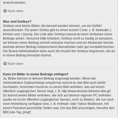
erreicht werden.
Nach oben
Was sind Smileys?
Smileys sind kleine Bilder, die benutzt werden können, um ein Gefühl
auszudrücken. Für jeden Smiley gibt es einen kurzen Code, z. B. bedeutet :)
fröhlich und :( traurig. Die Liste aller Smileys kannst du beim Verfassen eines
Beitrags sehen. Versuche bitte trotzdem, Smileys nicht zu häufig zu benutzen,
sie können einen Beitrag schnell unlesbar machen und ein Moderator könnte
deshalb deinen Beitrag entsprechend überarbeiten oder gar komplett löschen.
Die Board-Administration kann auch die Anzahl der Smileys begrenzen, die du
in einem Beitrag benutzen kannst.
Nach oben
Kann ich Bilder in meine Beiträge einfügen?
Ja, Bilder können in deinem Beitrag angezeigt werden. Wenn die
Administration Dateianhänge erlaubt hat, kannst du das Bild auch direkt
hochladen. Ansonsten musst du zu einem Bild verlinken, das auf einem
öffentlich zugänglichen Server liegt, z. B. http://www.domain.tld/mein-bild.gif.
Du kannst weder Bilder verlinken, die sich auf deinem eigenen PC befinden
(außer es ist ein öffentlich zugänglicher Server), noch zu Bildern, die nur nach
einer Anmeldung verfügbar sind, z. B. Hotmail- oder Yahoo-Mailboxen, mit
einem Passwort geschützte Seiten usw. Um das Bild anzuzeigen, benutze den
BBCode-Tag „[img]“.