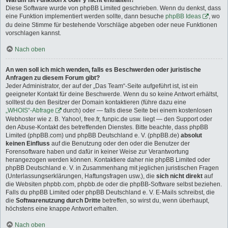
Warum ist Funktion x oder y nicht enthalten?
Diese Software wurde von phpBB Limited geschrieben. Wenn du denkst, dass
eine Funktion implementiert werden sollte, dann besuche
phpBB Ideas
, wo
du deine Stimme für bestehende Vorschläge abgeben oder neue Funktionen
vorschlagen kannst.
Nach oben
An wen soll ich mich wenden, falls es Beschwerden oder juristische
Anfragen zu diesem Forum gibt?
Jeder Administrator, der auf der „Das Team“-Seite aufgeführt ist, ist ein
geeigneter Kontakt für deine Beschwerde. Wenn du so keine Antwort erhältst,
solltest du den Besitzer der Domain kontaktieren (führe dazu eine
„WHOIS“-Abfrage
durch) oder — falls diese Seite bei einem kostenlosen
Webhoster wie z. B. Yahoo!, free.fr, funpic.de usw. liegt — den Support oder
den Abuse-Kontakt des betreffenden Dienstes. Bitte beachte, dass phpBB
Limited (phpBB.com) und phpBB Deutschland e. V. (phpBB.de)
absolut
keinen Einfluss
auf die Benutzung oder den oder die Benutzer der
Forensoftware haben und dafür in keiner Weise zur Verantwortung
herangezogen werden können. Kontaktiere daher nie phpBB Limited oder
phpBB Deutschland e. V. in Zusammenhang mit jeglichen juristischen Fragen
(Unterlassungserklärungen, Haftungsfragen usw.), die
sich nicht direkt
auf
die Websiten phpbb.com, phpbb.de oder die phpBB-Software selbst beziehen.
Falls du phpBB Limited oder phpBB Deutschland e. V. E-Mails schreibst, die
die
Softwarenutzung durch Dritte
betreffen, so wirst du, wenn überhaupt,
höchstens eine knappe Antwort erhalten.
Nach oben