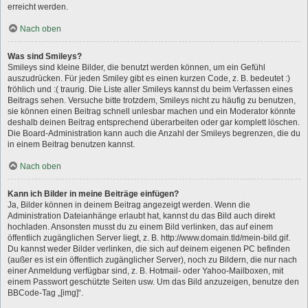
erreicht werden.
Nach oben
Was sind Smileys?
Smileys sind kleine Bilder, die benutzt werden können, um ein Gefühl
auszudrücken. Für jeden Smiley gibt es einen kurzen Code, z. B. bedeutet :)
fröhlich und :( traurig. Die Liste aller Smileys kannst du beim Verfassen eines
Beitrags sehen. Versuche bitte trotzdem, Smileys nicht zu häufig zu benutzen,
sie können einen Beitrag schnell unlesbar machen und ein Moderator könnte
deshalb deinen Beitrag entsprechend überarbeiten oder gar komplett löschen.
Die Board-Administration kann auch die Anzahl der Smileys begrenzen, die du
in einem Beitrag benutzen kannst.
Nach oben
Kann ich Bilder in meine Beiträge einfügen?
Ja, Bilder können in deinem Beitrag angezeigt werden. Wenn die
Administration Dateianhänge erlaubt hat, kannst du das Bild auch direkt
hochladen. Ansonsten musst du zu einem Bild verlinken, das auf einem
öffentlich zugänglichen Server liegt, z. B. http://www.domain.tld/mein-bild.gif.
Du kannst weder Bilder verlinken, die sich auf deinem eigenen PC befinden
(außer es ist ein öffentlich zugänglicher Server), noch zu Bildern, die nur nach
einer Anmeldung verfügbar sind, z. B. Hotmail- oder Yahoo-Mailboxen, mit
einem Passwort geschützte Seiten usw. Um das Bild anzuzeigen, benutze den
BBCode-Tag „[img]“.