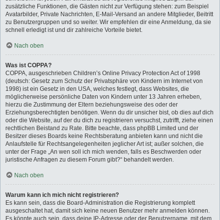
zusätzliche Funktionen, die Gästen nicht zur Verfügung stehen: zum Beispiel
Avatarbilder, Private Nachrichten, E-Mail-Versand an andere Mitglieder, Beitritt
zu Benutzergruppen und so weiter. Wir empfehlen dir eine Anmeldung, da sie
schnell erledigt ist und dir zahlreiche Vorteile bietet.
Nach oben
Was ist COPPA?
COPPA, ausgeschrieben Children’s Online Privacy Protection Act of 1998
(deutsch: Gesetz zum Schutz der Privatsphäre von Kindern im Internet von
1998) ist ein Gesetz in den USA, welches festlegt, dass Websites, die
möglicherweise persönliche Daten von Kindern unter 13 Jahren erheben,
hierzu die Zustimmung der Eltern beziehungsweise des oder der
Erziehungsberechtigten benötigen. Wenn du dir unsicher bist, ob dies auf dich
oder die Website, auf der du dich zu registrieren versuchst, zutrifft, ziehe einen
rechtlichen Beistand zu Rate. Bitte beachte, dass phpBB Limited und der
Besitzer dieses Boards keine Rechtsberatung anbieten kann und nicht die
Anlaufstelle für Rechtsangelegenheiten jeglicher Art ist; außer solchen, die
unter der Frage „An wen soll ich mich wenden, falls es Beschwerden oder
juristische Anfragen zu diesem Forum gibt?“ behandelt werden.
Nach oben
Warum kann ich mich nicht registrieren?
Es kann sein, dass die Board-Administration die Registrierung komplett
ausgeschaltet hat, damit sich keine neuen Benutzer mehr anmelden können.
Es könnte auch sein, dass deine IP-Adresse oder der Benutzername, mit dem