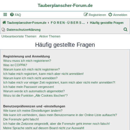
Tauberplanscher-Forum.de
FAQ
Registrieren
Anmelden
Tauberplanscher-Forum.de
F O R E N - Ü B E R S I C H T
Häufig gestellte Fragen
S
Datenschutzerklärung
Unbeantwortete Themen
Aktive Themen
u
Häufig gestellte Fragen
c
h
Registrierung und Anmeldung
e
Wozu muss ich mich registrieren?
Was ist COPPA?
Warum kann ich mich nicht registrieren?
Ich habe mich registriert, kann mich aber nicht anmelden!
Warum kann ich mich nicht anmelden?
Ich habe mich vor einiger Zeit registriert, kann mich aber nicht mehr anmelden?!
Ich habe mein Passwort vergessen!
Warum werde ich automatisch abgemeldet?
Wozu ist die Funktion „Alle Cookies löschen“?
Benutzerpräferenzen und -einstellungen
Wie kann ich meine Einstellungen ändern?
Wie kann ich verhindern, dass mein Benutzername in der Online-Liste auftaucht?
Die Forenuhr geht falsch!
Ich habe die Zeitzone eingestellt, aber die Forenuhr geht immer noch falsch!
Meine Sprache steht auf diesem Board nicht zur Auswahl!