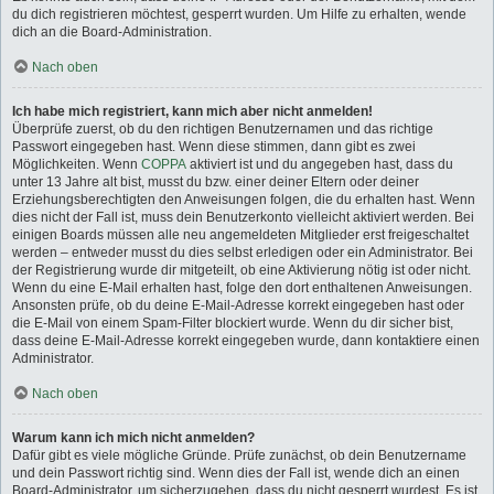
du dich registrieren möchtest, gesperrt wurden. Um Hilfe zu erhalten, wende
dich an die Board-Administration.
Nach oben
Ich habe mich registriert, kann mich aber nicht anmelden!
Überprüfe zuerst, ob du den richtigen Benutzernamen und das richtige
Passwort eingegeben hast. Wenn diese stimmen, dann gibt es zwei
Möglichkeiten. Wenn
COPPA
aktiviert ist und du angegeben hast, dass du
unter 13 Jahre alt bist, musst du bzw. einer deiner Eltern oder deiner
Erziehungsberechtigten den Anweisungen folgen, die du erhalten hast. Wenn
dies nicht der Fall ist, muss dein Benutzerkonto vielleicht aktiviert werden. Bei
einigen Boards müssen alle neu angemeldeten Mitglieder erst freigeschaltet
werden – entweder musst du dies selbst erledigen oder ein Administrator. Bei
der Registrierung wurde dir mitgeteilt, ob eine Aktivierung nötig ist oder nicht.
Wenn du eine E-Mail erhalten hast, folge den dort enthaltenen Anweisungen.
Ansonsten prüfe, ob du deine E-Mail-Adresse korrekt eingegeben hast oder
die E-Mail von einem Spam-Filter blockiert wurde. Wenn du dir sicher bist,
dass deine E-Mail-Adresse korrekt eingegeben wurde, dann kontaktiere einen
Administrator.
Nach oben
Warum kann ich mich nicht anmelden?
Dafür gibt es viele mögliche Gründe. Prüfe zunächst, ob dein Benutzername
und dein Passwort richtig sind. Wenn dies der Fall ist, wende dich an einen
Board-Administrator, um sicherzugehen, dass du nicht gesperrt wurdest. Es ist