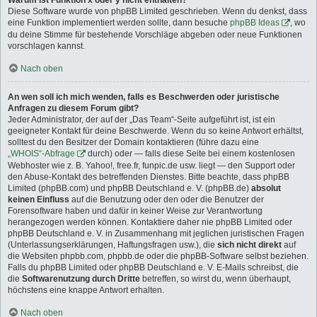
Warum ist Funktion x oder y nicht enthalten?
Diese Software wurde von phpBB Limited geschrieben. Wenn du denkst, dass
eine Funktion implementiert werden sollte, dann besuche
phpBB Ideas
, wo
du deine Stimme für bestehende Vorschläge abgeben oder neue Funktionen
vorschlagen kannst.
Nach oben
An wen soll ich mich wenden, falls es Beschwerden oder juristische
Anfragen zu diesem Forum gibt?
Jeder Administrator, der auf der „Das Team“-Seite aufgeführt ist, ist ein
geeigneter Kontakt für deine Beschwerde. Wenn du so keine Antwort erhältst,
solltest du den Besitzer der Domain kontaktieren (führe dazu eine
„WHOIS“-Abfrage
durch) oder — falls diese Seite bei einem kostenlosen
Webhoster wie z. B. Yahoo!, free.fr, funpic.de usw. liegt — den Support oder
den Abuse-Kontakt des betreffenden Dienstes. Bitte beachte, dass phpBB
Limited (phpBB.com) und phpBB Deutschland e. V. (phpBB.de)
absolut
keinen Einfluss
auf die Benutzung oder den oder die Benutzer der
Forensoftware haben und dafür in keiner Weise zur Verantwortung
herangezogen werden können. Kontaktiere daher nie phpBB Limited oder
phpBB Deutschland e. V. in Zusammenhang mit jeglichen juristischen Fragen
(Unterlassungserklärungen, Haftungsfragen usw.), die
sich nicht direkt
auf
die Websiten phpbb.com, phpbb.de oder die phpBB-Software selbst beziehen.
Falls du phpBB Limited oder phpBB Deutschland e. V. E-Mails schreibst, die
die
Softwarenutzung durch Dritte
betreffen, so wirst du, wenn überhaupt,
höchstens eine knappe Antwort erhalten.
Nach oben