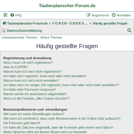
Tauberplanscher-Forum.de
FAQ
Registrieren
Anmelden
Tauberplanscher-Forum.de
F O R E N - Ü B E R S I C H T
Häufig gestellte Fragen
S
Datenschutzerklärung
Unbeantwortete Themen
Aktive Themen
u
Häufig gestellte Fragen
c
h
Registrierung und Anmeldung
e
Wozu muss ich mich registrieren?
Was ist COPPA?
Warum kann ich mich nicht registrieren?
Ich habe mich registriert, kann mich aber nicht anmelden!
Warum kann ich mich nicht anmelden?
Ich habe mich vor einiger Zeit registriert, kann mich aber nicht mehr anmelden?!
Ich habe mein Passwort vergessen!
Warum werde ich automatisch abgemeldet?
Wozu ist die Funktion „Alle Cookies löschen“?
Benutzerpräferenzen und -einstellungen
Wie kann ich meine Einstellungen ändern?
Wie kann ich verhindern, dass mein Benutzername in der Online-Liste auftaucht?
Die Forenuhr geht falsch!
Ich habe die Zeitzone eingestellt, aber die Forenuhr geht immer noch falsch!
Meine Sprache steht auf diesem Board nicht zur Auswahl!