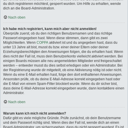
du dich registrieren möchtest, gesperrt wurden. Um Hilfe zu erhalten, wende
dich an die Board-Administration.
Nach oben
Ich habe mich registriert, kann mich aber nicht anmelden!
Überprüfe zuerst, ob du den richtigen Benutzernamen und das richtige
Passwort eingegeben hast. Wenn diese stimmen, dann gibt es zwei
Möglichkeiten. Wenn
COPPA
aktiviert ist und du angegeben hast, dass du
unter 13 Jahre alt bist, musst du bzw. einer deiner Eltern oder deiner
Erziehungsberechtigten den Anweisungen folgen, die du erhalten hast. Wenn
dies nicht der Fall ist, muss dein Benutzerkonto vielleicht aktiviert werden. Bei
einigen Boards müssen alle neu angemeldeten Mitglieder erst freigeschaltet
werden – entweder musst du dies selbst erledigen oder ein Administrator. Bei
der Registrierung wurde dir mitgeteilt, ob eine Aktivierung nötig ist oder nicht.
Wenn du eine E-Mail erhalten hast, folge den dort enthaltenen Anweisungen.
Ansonsten prüfe, ob du deine E-Mail-Adresse korrekt eingegeben hast oder
die E-Mail von einem Spam-Filter blockiert wurde. Wenn du dir sicher bist,
dass deine E-Mail-Adresse korrekt eingegeben wurde, dann kontaktiere einen
Administrator.
Nach oben
Warum kann ich mich nicht anmelden?
Dafür gibt es viele mögliche Gründe. Prüfe zunächst, ob dein Benutzername
und dein Passwort richtig sind. Wenn dies der Fall ist, wende dich an einen
Board-Administrator, um sicherzugehen, dass du nicht gesperrt wurdest. Es ist