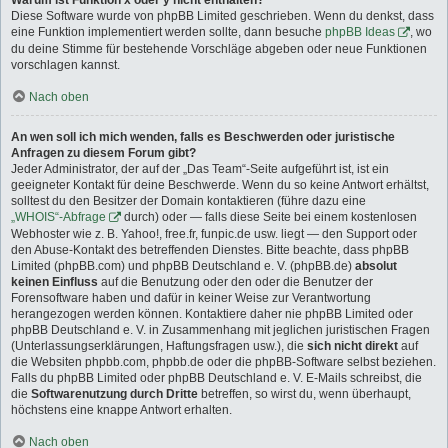
Warum ist Funktion x oder y nicht enthalten?
Diese Software wurde von phpBB Limited geschrieben. Wenn du denkst, dass
eine Funktion implementiert werden sollte, dann besuche
phpBB Ideas
, wo
du deine Stimme für bestehende Vorschläge abgeben oder neue Funktionen
vorschlagen kannst.
Nach oben
An wen soll ich mich wenden, falls es Beschwerden oder juristische
Anfragen zu diesem Forum gibt?
Jeder Administrator, der auf der „Das Team“-Seite aufgeführt ist, ist ein
geeigneter Kontakt für deine Beschwerde. Wenn du so keine Antwort erhältst,
solltest du den Besitzer der Domain kontaktieren (führe dazu eine
„WHOIS“-Abfrage
durch) oder — falls diese Seite bei einem kostenlosen
Webhoster wie z. B. Yahoo!, free.fr, funpic.de usw. liegt — den Support oder
den Abuse-Kontakt des betreffenden Dienstes. Bitte beachte, dass phpBB
Limited (phpBB.com) und phpBB Deutschland e. V. (phpBB.de)
absolut
keinen Einfluss
auf die Benutzung oder den oder die Benutzer der
Forensoftware haben und dafür in keiner Weise zur Verantwortung
herangezogen werden können. Kontaktiere daher nie phpBB Limited oder
phpBB Deutschland e. V. in Zusammenhang mit jeglichen juristischen Fragen
(Unterlassungserklärungen, Haftungsfragen usw.), die
sich nicht direkt
auf
die Websiten phpbb.com, phpbb.de oder die phpBB-Software selbst beziehen.
Falls du phpBB Limited oder phpBB Deutschland e. V. E-Mails schreibst, die
die
Softwarenutzung durch Dritte
betreffen, so wirst du, wenn überhaupt,
höchstens eine knappe Antwort erhalten.
Nach oben