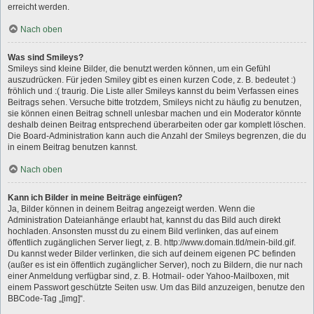
erreicht werden.
Nach oben
Was sind Smileys?
Smileys sind kleine Bilder, die benutzt werden können, um ein Gefühl
auszudrücken. Für jeden Smiley gibt es einen kurzen Code, z. B. bedeutet :)
fröhlich und :( traurig. Die Liste aller Smileys kannst du beim Verfassen eines
Beitrags sehen. Versuche bitte trotzdem, Smileys nicht zu häufig zu benutzen,
sie können einen Beitrag schnell unlesbar machen und ein Moderator könnte
deshalb deinen Beitrag entsprechend überarbeiten oder gar komplett löschen.
Die Board-Administration kann auch die Anzahl der Smileys begrenzen, die du
in einem Beitrag benutzen kannst.
Nach oben
Kann ich Bilder in meine Beiträge einfügen?
Ja, Bilder können in deinem Beitrag angezeigt werden. Wenn die
Administration Dateianhänge erlaubt hat, kannst du das Bild auch direkt
hochladen. Ansonsten musst du zu einem Bild verlinken, das auf einem
öffentlich zugänglichen Server liegt, z. B. http://www.domain.tld/mein-bild.gif.
Du kannst weder Bilder verlinken, die sich auf deinem eigenen PC befinden
(außer es ist ein öffentlich zugänglicher Server), noch zu Bildern, die nur nach
einer Anmeldung verfügbar sind, z. B. Hotmail- oder Yahoo-Mailboxen, mit
einem Passwort geschützte Seiten usw. Um das Bild anzuzeigen, benutze den
BBCode-Tag „[img]“.