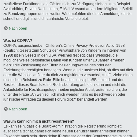
zusätzliche Funktionen, die Gästen nicht zur Verfügung stehen: zum Beispiel
Avatarbilder, Private Nachrichten, E-Mail-Versand an andere Mitglieder, Beitritt
zu Benutzergruppen und so weiter. Wir empfehlen dir eine Anmeldung, da sie
schnell erledigt ist und dir zahlreiche Vorteile bietet.
Nach oben
Was ist COPPA?
COPPA, ausgeschrieben Children’s Online Privacy Protection Act of 1998
(deutsch: Gesetz zum Schutz der Privatsphäre von Kindern im Internet von
1998) ist ein Gesetz in den USA, welches festlegt, dass Websites, die
möglicherweise persönliche Daten von Kindern unter 13 Jahren erheben,
hierzu die Zustimmung der Eltern beziehungsweise des oder der
Erziehungsberechtigten benötigen. Wenn du dir unsicher bist, ob dies auf dich
oder die Website, auf der du dich zu registrieren versuchst, zutrifft, ziehe einen
rechtlichen Beistand zu Rate. Bitte beachte, dass phpBB Limited und der
Besitzer dieses Boards keine Rechtsberatung anbieten kann und nicht die
Anlaufstelle für Rechtsangelegenheiten jeglicher Art ist; außer solchen, die
unter der Frage „An wen soll ich mich wenden, falls es Beschwerden oder
juristische Anfragen zu diesem Forum gibt?“ behandelt werden.
Nach oben
Warum kann ich mich nicht registrieren?
Es kann sein, dass die Board-Administration die Registrierung komplett
ausgeschaltet hat, damit sich keine neuen Benutzer mehr anmelden können.
Es könnte auch sein, dass deine IP-Adresse oder der Benutzername, mit dem