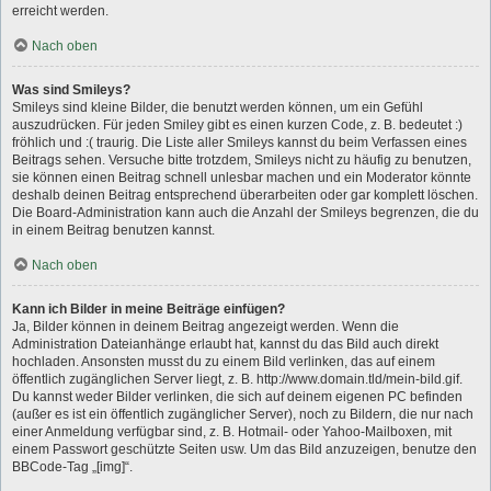
erreicht werden.
Nach oben
Was sind Smileys?
Smileys sind kleine Bilder, die benutzt werden können, um ein Gefühl
auszudrücken. Für jeden Smiley gibt es einen kurzen Code, z. B. bedeutet :)
fröhlich und :( traurig. Die Liste aller Smileys kannst du beim Verfassen eines
Beitrags sehen. Versuche bitte trotzdem, Smileys nicht zu häufig zu benutzen,
sie können einen Beitrag schnell unlesbar machen und ein Moderator könnte
deshalb deinen Beitrag entsprechend überarbeiten oder gar komplett löschen.
Die Board-Administration kann auch die Anzahl der Smileys begrenzen, die du
in einem Beitrag benutzen kannst.
Nach oben
Kann ich Bilder in meine Beiträge einfügen?
Ja, Bilder können in deinem Beitrag angezeigt werden. Wenn die
Administration Dateianhänge erlaubt hat, kannst du das Bild auch direkt
hochladen. Ansonsten musst du zu einem Bild verlinken, das auf einem
öffentlich zugänglichen Server liegt, z. B. http://www.domain.tld/mein-bild.gif.
Du kannst weder Bilder verlinken, die sich auf deinem eigenen PC befinden
(außer es ist ein öffentlich zugänglicher Server), noch zu Bildern, die nur nach
einer Anmeldung verfügbar sind, z. B. Hotmail- oder Yahoo-Mailboxen, mit
einem Passwort geschützte Seiten usw. Um das Bild anzuzeigen, benutze den
BBCode-Tag „[img]“.