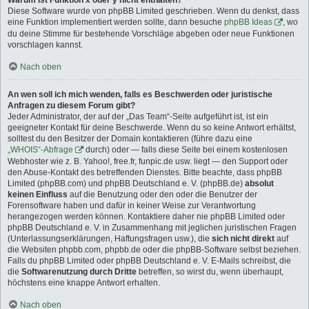
Warum ist Funktion x oder y nicht enthalten?
Diese Software wurde von phpBB Limited geschrieben. Wenn du denkst, dass
eine Funktion implementiert werden sollte, dann besuche
phpBB Ideas
, wo
du deine Stimme für bestehende Vorschläge abgeben oder neue Funktionen
vorschlagen kannst.
Nach oben
An wen soll ich mich wenden, falls es Beschwerden oder juristische
Anfragen zu diesem Forum gibt?
Jeder Administrator, der auf der „Das Team“-Seite aufgeführt ist, ist ein
geeigneter Kontakt für deine Beschwerde. Wenn du so keine Antwort erhältst,
solltest du den Besitzer der Domain kontaktieren (führe dazu eine
„WHOIS“-Abfrage
durch) oder — falls diese Seite bei einem kostenlosen
Webhoster wie z. B. Yahoo!, free.fr, funpic.de usw. liegt — den Support oder
den Abuse-Kontakt des betreffenden Dienstes. Bitte beachte, dass phpBB
Limited (phpBB.com) und phpBB Deutschland e. V. (phpBB.de)
absolut
keinen Einfluss
auf die Benutzung oder den oder die Benutzer der
Forensoftware haben und dafür in keiner Weise zur Verantwortung
herangezogen werden können. Kontaktiere daher nie phpBB Limited oder
phpBB Deutschland e. V. in Zusammenhang mit jeglichen juristischen Fragen
(Unterlassungserklärungen, Haftungsfragen usw.), die
sich nicht direkt
auf
die Websiten phpbb.com, phpbb.de oder die phpBB-Software selbst beziehen.
Falls du phpBB Limited oder phpBB Deutschland e. V. E-Mails schreibst, die
die
Softwarenutzung durch Dritte
betreffen, so wirst du, wenn überhaupt,
höchstens eine knappe Antwort erhalten.
Nach oben