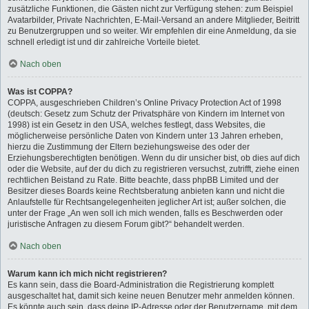
zusätzliche Funktionen, die Gästen nicht zur Verfügung stehen: zum Beispiel
Avatarbilder, Private Nachrichten, E-Mail-Versand an andere Mitglieder, Beitritt
zu Benutzergruppen und so weiter. Wir empfehlen dir eine Anmeldung, da sie
schnell erledigt ist und dir zahlreiche Vorteile bietet.
Nach oben
Was ist COPPA?
COPPA, ausgeschrieben Children’s Online Privacy Protection Act of 1998
(deutsch: Gesetz zum Schutz der Privatsphäre von Kindern im Internet von
1998) ist ein Gesetz in den USA, welches festlegt, dass Websites, die
möglicherweise persönliche Daten von Kindern unter 13 Jahren erheben,
hierzu die Zustimmung der Eltern beziehungsweise des oder der
Erziehungsberechtigten benötigen. Wenn du dir unsicher bist, ob dies auf dich
oder die Website, auf der du dich zu registrieren versuchst, zutrifft, ziehe einen
rechtlichen Beistand zu Rate. Bitte beachte, dass phpBB Limited und der
Besitzer dieses Boards keine Rechtsberatung anbieten kann und nicht die
Anlaufstelle für Rechtsangelegenheiten jeglicher Art ist; außer solchen, die
unter der Frage „An wen soll ich mich wenden, falls es Beschwerden oder
juristische Anfragen zu diesem Forum gibt?“ behandelt werden.
Nach oben
Warum kann ich mich nicht registrieren?
Es kann sein, dass die Board-Administration die Registrierung komplett
ausgeschaltet hat, damit sich keine neuen Benutzer mehr anmelden können.
Es könnte auch sein, dass deine IP-Adresse oder der Benutzername, mit dem