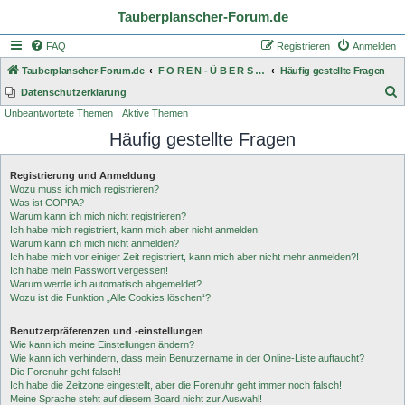
Tauberplanscher-Forum.de
FAQ
Registrieren
Anmelden
Tauberplanscher-Forum.de
F O R E N - Ü B E R S I C H T
Häufig gestellte Fragen
S
Datenschutzerklärung
Unbeantwortete Themen
Aktive Themen
u
Häufig gestellte Fragen
c
h
Registrierung und Anmeldung
e
Wozu muss ich mich registrieren?
Was ist COPPA?
Warum kann ich mich nicht registrieren?
Ich habe mich registriert, kann mich aber nicht anmelden!
Warum kann ich mich nicht anmelden?
Ich habe mich vor einiger Zeit registriert, kann mich aber nicht mehr anmelden?!
Ich habe mein Passwort vergessen!
Warum werde ich automatisch abgemeldet?
Wozu ist die Funktion „Alle Cookies löschen“?
Benutzerpräferenzen und -einstellungen
Wie kann ich meine Einstellungen ändern?
Wie kann ich verhindern, dass mein Benutzername in der Online-Liste auftaucht?
Die Forenuhr geht falsch!
Ich habe die Zeitzone eingestellt, aber die Forenuhr geht immer noch falsch!
Meine Sprache steht auf diesem Board nicht zur Auswahl!