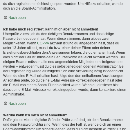
du dich registrieren möchtest, gesperrt wurden. Um Hilfe zu erhalten, wende
dich an die Board-Administration.
Nach oben
Ich habe mich registriert, kann mich aber nicht anmelden!
Überprüfe zuerst, ob du den richtigen Benutzernamen und das richtige
Passwort eingegeben hast. Wenn diese stimmen, dann gibt es zwei
Möglichkeiten. Wenn
COPPA
aktiviert ist und du angegeben hast, dass du
unter 13 Jahre alt bist, musst du bzw. einer deiner Eltern oder deiner
Erziehungsberechtigten den Anweisungen folgen, die du erhalten hast. Wenn
dies nicht der Fall ist, muss dein Benutzerkonto vielleicht aktiviert werden. Bei
einigen Boards müssen alle neu angemeldeten Mitglieder erst freigeschaltet
werden – entweder musst du dies selbst erledigen oder ein Administrator. Bei
der Registrierung wurde dir mitgeteilt, ob eine Aktivierung nötig ist oder nicht.
Wenn du eine E-Mail erhalten hast, folge den dort enthaltenen Anweisungen.
Ansonsten prüfe, ob du deine E-Mail-Adresse korrekt eingegeben hast oder
die E-Mail von einem Spam-Filter blockiert wurde. Wenn du dir sicher bist,
dass deine E-Mail-Adresse korrekt eingegeben wurde, dann kontaktiere einen
Administrator.
Nach oben
Warum kann ich mich nicht anmelden?
Dafür gibt es viele mögliche Gründe. Prüfe zunächst, ob dein Benutzername
und dein Passwort richtig sind. Wenn dies der Fall ist, wende dich an einen
Board-Administrator, um sicherzugehen, dass du nicht gesperrt wurdest. Es ist