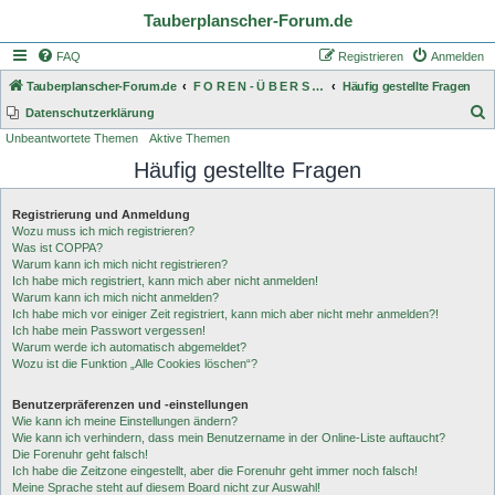
Tauberplanscher-Forum.de
FAQ
Registrieren
Anmelden
Tauberplanscher-Forum.de
F O R E N - Ü B E R S I C H T
Häufig gestellte Fragen
S
Datenschutzerklärung
Unbeantwortete Themen
Aktive Themen
u
Häufig gestellte Fragen
c
h
Registrierung und Anmeldung
e
Wozu muss ich mich registrieren?
Was ist COPPA?
Warum kann ich mich nicht registrieren?
Ich habe mich registriert, kann mich aber nicht anmelden!
Warum kann ich mich nicht anmelden?
Ich habe mich vor einiger Zeit registriert, kann mich aber nicht mehr anmelden?!
Ich habe mein Passwort vergessen!
Warum werde ich automatisch abgemeldet?
Wozu ist die Funktion „Alle Cookies löschen“?
Benutzerpräferenzen und -einstellungen
Wie kann ich meine Einstellungen ändern?
Wie kann ich verhindern, dass mein Benutzername in der Online-Liste auftaucht?
Die Forenuhr geht falsch!
Ich habe die Zeitzone eingestellt, aber die Forenuhr geht immer noch falsch!
Meine Sprache steht auf diesem Board nicht zur Auswahl!