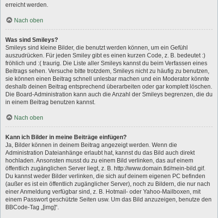
erreicht werden.
Nach oben
Was sind Smileys?
Smileys sind kleine Bilder, die benutzt werden können, um ein Gefühl
auszudrücken. Für jeden Smiley gibt es einen kurzen Code, z. B. bedeutet :)
fröhlich und :( traurig. Die Liste aller Smileys kannst du beim Verfassen eines
Beitrags sehen. Versuche bitte trotzdem, Smileys nicht zu häufig zu benutzen,
sie können einen Beitrag schnell unlesbar machen und ein Moderator könnte
deshalb deinen Beitrag entsprechend überarbeiten oder gar komplett löschen.
Die Board-Administration kann auch die Anzahl der Smileys begrenzen, die du
in einem Beitrag benutzen kannst.
Nach oben
Kann ich Bilder in meine Beiträge einfügen?
Ja, Bilder können in deinem Beitrag angezeigt werden. Wenn die
Administration Dateianhänge erlaubt hat, kannst du das Bild auch direkt
hochladen. Ansonsten musst du zu einem Bild verlinken, das auf einem
öffentlich zugänglichen Server liegt, z. B. http://www.domain.tld/mein-bild.gif.
Du kannst weder Bilder verlinken, die sich auf deinem eigenen PC befinden
(außer es ist ein öffentlich zugänglicher Server), noch zu Bildern, die nur nach
einer Anmeldung verfügbar sind, z. B. Hotmail- oder Yahoo-Mailboxen, mit
einem Passwort geschützte Seiten usw. Um das Bild anzuzeigen, benutze den
BBCode-Tag „[img]“.