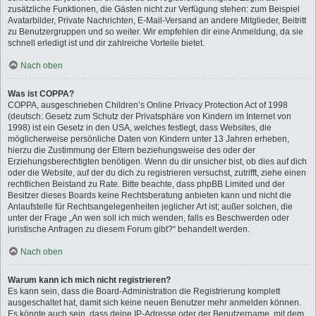
zusätzliche Funktionen, die Gästen nicht zur Verfügung stehen: zum Beispiel
Avatarbilder, Private Nachrichten, E-Mail-Versand an andere Mitglieder, Beitritt
zu Benutzergruppen und so weiter. Wir empfehlen dir eine Anmeldung, da sie
schnell erledigt ist und dir zahlreiche Vorteile bietet.
Nach oben
Was ist COPPA?
COPPA, ausgeschrieben Children’s Online Privacy Protection Act of 1998
(deutsch: Gesetz zum Schutz der Privatsphäre von Kindern im Internet von
1998) ist ein Gesetz in den USA, welches festlegt, dass Websites, die
möglicherweise persönliche Daten von Kindern unter 13 Jahren erheben,
hierzu die Zustimmung der Eltern beziehungsweise des oder der
Erziehungsberechtigten benötigen. Wenn du dir unsicher bist, ob dies auf dich
oder die Website, auf der du dich zu registrieren versuchst, zutrifft, ziehe einen
rechtlichen Beistand zu Rate. Bitte beachte, dass phpBB Limited und der
Besitzer dieses Boards keine Rechtsberatung anbieten kann und nicht die
Anlaufstelle für Rechtsangelegenheiten jeglicher Art ist; außer solchen, die
unter der Frage „An wen soll ich mich wenden, falls es Beschwerden oder
juristische Anfragen zu diesem Forum gibt?“ behandelt werden.
Nach oben
Warum kann ich mich nicht registrieren?
Es kann sein, dass die Board-Administration die Registrierung komplett
ausgeschaltet hat, damit sich keine neuen Benutzer mehr anmelden können.
Es könnte auch sein, dass deine IP-Adresse oder der Benutzername, mit dem