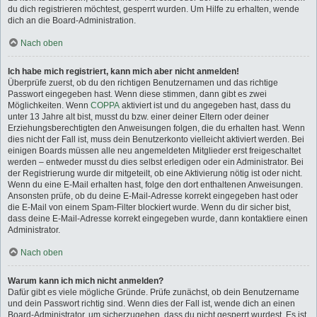
du dich registrieren möchtest, gesperrt wurden. Um Hilfe zu erhalten, wende
dich an die Board-Administration.
Nach oben
Ich habe mich registriert, kann mich aber nicht anmelden!
Überprüfe zuerst, ob du den richtigen Benutzernamen und das richtige
Passwort eingegeben hast. Wenn diese stimmen, dann gibt es zwei
Möglichkeiten. Wenn
COPPA
aktiviert ist und du angegeben hast, dass du
unter 13 Jahre alt bist, musst du bzw. einer deiner Eltern oder deiner
Erziehungsberechtigten den Anweisungen folgen, die du erhalten hast. Wenn
dies nicht der Fall ist, muss dein Benutzerkonto vielleicht aktiviert werden. Bei
einigen Boards müssen alle neu angemeldeten Mitglieder erst freigeschaltet
werden – entweder musst du dies selbst erledigen oder ein Administrator. Bei
der Registrierung wurde dir mitgeteilt, ob eine Aktivierung nötig ist oder nicht.
Wenn du eine E-Mail erhalten hast, folge den dort enthaltenen Anweisungen.
Ansonsten prüfe, ob du deine E-Mail-Adresse korrekt eingegeben hast oder
die E-Mail von einem Spam-Filter blockiert wurde. Wenn du dir sicher bist,
dass deine E-Mail-Adresse korrekt eingegeben wurde, dann kontaktiere einen
Administrator.
Nach oben
Warum kann ich mich nicht anmelden?
Dafür gibt es viele mögliche Gründe. Prüfe zunächst, ob dein Benutzername
und dein Passwort richtig sind. Wenn dies der Fall ist, wende dich an einen
Board-Administrator, um sicherzugehen, dass du nicht gesperrt wurdest. Es ist