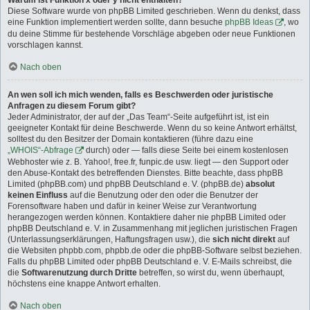
Warum ist Funktion x oder y nicht enthalten?
Diese Software wurde von phpBB Limited geschrieben. Wenn du denkst, dass
eine Funktion implementiert werden sollte, dann besuche
phpBB Ideas
, wo
du deine Stimme für bestehende Vorschläge abgeben oder neue Funktionen
vorschlagen kannst.
Nach oben
An wen soll ich mich wenden, falls es Beschwerden oder juristische
Anfragen zu diesem Forum gibt?
Jeder Administrator, der auf der „Das Team“-Seite aufgeführt ist, ist ein
geeigneter Kontakt für deine Beschwerde. Wenn du so keine Antwort erhältst,
solltest du den Besitzer der Domain kontaktieren (führe dazu eine
„WHOIS“-Abfrage
durch) oder — falls diese Seite bei einem kostenlosen
Webhoster wie z. B. Yahoo!, free.fr, funpic.de usw. liegt — den Support oder
den Abuse-Kontakt des betreffenden Dienstes. Bitte beachte, dass phpBB
Limited (phpBB.com) und phpBB Deutschland e. V. (phpBB.de)
absolut
keinen Einfluss
auf die Benutzung oder den oder die Benutzer der
Forensoftware haben und dafür in keiner Weise zur Verantwortung
herangezogen werden können. Kontaktiere daher nie phpBB Limited oder
phpBB Deutschland e. V. in Zusammenhang mit jeglichen juristischen Fragen
(Unterlassungserklärungen, Haftungsfragen usw.), die
sich nicht direkt
auf
die Websiten phpbb.com, phpbb.de oder die phpBB-Software selbst beziehen.
Falls du phpBB Limited oder phpBB Deutschland e. V. E-Mails schreibst, die
die
Softwarenutzung durch Dritte
betreffen, so wirst du, wenn überhaupt,
höchstens eine knappe Antwort erhalten.
Nach oben