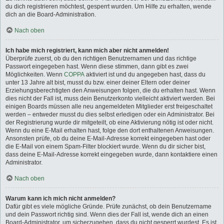
du dich registrieren möchtest, gesperrt wurden. Um Hilfe zu erhalten, wende
dich an die Board-Administration.
Nach oben
Ich habe mich registriert, kann mich aber nicht anmelden!
Überprüfe zuerst, ob du den richtigen Benutzernamen und das richtige
Passwort eingegeben hast. Wenn diese stimmen, dann gibt es zwei
Möglichkeiten. Wenn
COPPA
aktiviert ist und du angegeben hast, dass du
unter 13 Jahre alt bist, musst du bzw. einer deiner Eltern oder deiner
Erziehungsberechtigten den Anweisungen folgen, die du erhalten hast. Wenn
dies nicht der Fall ist, muss dein Benutzerkonto vielleicht aktiviert werden. Bei
einigen Boards müssen alle neu angemeldeten Mitglieder erst freigeschaltet
werden – entweder musst du dies selbst erledigen oder ein Administrator. Bei
der Registrierung wurde dir mitgeteilt, ob eine Aktivierung nötig ist oder nicht.
Wenn du eine E-Mail erhalten hast, folge den dort enthaltenen Anweisungen.
Ansonsten prüfe, ob du deine E-Mail-Adresse korrekt eingegeben hast oder
die E-Mail von einem Spam-Filter blockiert wurde. Wenn du dir sicher bist,
dass deine E-Mail-Adresse korrekt eingegeben wurde, dann kontaktiere einen
Administrator.
Nach oben
Warum kann ich mich nicht anmelden?
Dafür gibt es viele mögliche Gründe. Prüfe zunächst, ob dein Benutzername
und dein Passwort richtig sind. Wenn dies der Fall ist, wende dich an einen
Board-Administrator, um sicherzugehen, dass du nicht gesperrt wurdest. Es ist