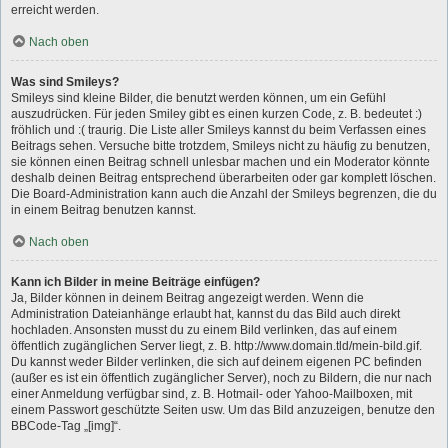
erreicht werden.
Nach oben
Was sind Smileys?
Smileys sind kleine Bilder, die benutzt werden können, um ein Gefühl
auszudrücken. Für jeden Smiley gibt es einen kurzen Code, z. B. bedeutet :)
fröhlich und :( traurig. Die Liste aller Smileys kannst du beim Verfassen eines
Beitrags sehen. Versuche bitte trotzdem, Smileys nicht zu häufig zu benutzen,
sie können einen Beitrag schnell unlesbar machen und ein Moderator könnte
deshalb deinen Beitrag entsprechend überarbeiten oder gar komplett löschen.
Die Board-Administration kann auch die Anzahl der Smileys begrenzen, die du
in einem Beitrag benutzen kannst.
Nach oben
Kann ich Bilder in meine Beiträge einfügen?
Ja, Bilder können in deinem Beitrag angezeigt werden. Wenn die
Administration Dateianhänge erlaubt hat, kannst du das Bild auch direkt
hochladen. Ansonsten musst du zu einem Bild verlinken, das auf einem
öffentlich zugänglichen Server liegt, z. B. http://www.domain.tld/mein-bild.gif.
Du kannst weder Bilder verlinken, die sich auf deinem eigenen PC befinden
(außer es ist ein öffentlich zugänglicher Server), noch zu Bildern, die nur nach
einer Anmeldung verfügbar sind, z. B. Hotmail- oder Yahoo-Mailboxen, mit
einem Passwort geschützte Seiten usw. Um das Bild anzuzeigen, benutze den
BBCode-Tag „[img]“.