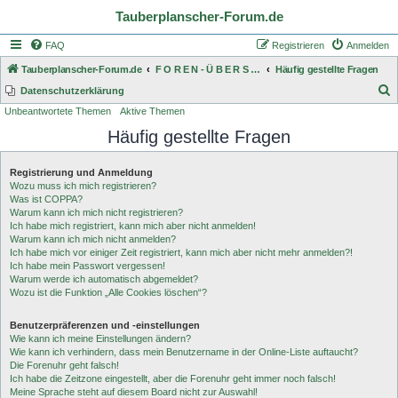
Tauberplanscher-Forum.de
FAQ
Registrieren
Anmelden
Tauberplanscher-Forum.de
F O R E N - Ü B E R S I C H T
Häufig gestellte Fragen
S
Datenschutzerklärung
Unbeantwortete Themen
Aktive Themen
u
Häufig gestellte Fragen
c
h
Registrierung und Anmeldung
e
Wozu muss ich mich registrieren?
Was ist COPPA?
Warum kann ich mich nicht registrieren?
Ich habe mich registriert, kann mich aber nicht anmelden!
Warum kann ich mich nicht anmelden?
Ich habe mich vor einiger Zeit registriert, kann mich aber nicht mehr anmelden?!
Ich habe mein Passwort vergessen!
Warum werde ich automatisch abgemeldet?
Wozu ist die Funktion „Alle Cookies löschen“?
Benutzerpräferenzen und -einstellungen
Wie kann ich meine Einstellungen ändern?
Wie kann ich verhindern, dass mein Benutzername in der Online-Liste auftaucht?
Die Forenuhr geht falsch!
Ich habe die Zeitzone eingestellt, aber die Forenuhr geht immer noch falsch!
Meine Sprache steht auf diesem Board nicht zur Auswahl!