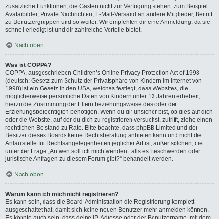
zusätzliche Funktionen, die Gästen nicht zur Verfügung stehen: zum Beispiel
Avatarbilder, Private Nachrichten, E-Mail-Versand an andere Mitglieder, Beitritt
zu Benutzergruppen und so weiter. Wir empfehlen dir eine Anmeldung, da sie
schnell erledigt ist und dir zahlreiche Vorteile bietet.
Nach oben
Was ist COPPA?
COPPA, ausgeschrieben Children’s Online Privacy Protection Act of 1998
(deutsch: Gesetz zum Schutz der Privatsphäre von Kindern im Internet von
1998) ist ein Gesetz in den USA, welches festlegt, dass Websites, die
möglicherweise persönliche Daten von Kindern unter 13 Jahren erheben,
hierzu die Zustimmung der Eltern beziehungsweise des oder der
Erziehungsberechtigten benötigen. Wenn du dir unsicher bist, ob dies auf dich
oder die Website, auf der du dich zu registrieren versuchst, zutrifft, ziehe einen
rechtlichen Beistand zu Rate. Bitte beachte, dass phpBB Limited und der
Besitzer dieses Boards keine Rechtsberatung anbieten kann und nicht die
Anlaufstelle für Rechtsangelegenheiten jeglicher Art ist; außer solchen, die
unter der Frage „An wen soll ich mich wenden, falls es Beschwerden oder
juristische Anfragen zu diesem Forum gibt?“ behandelt werden.
Nach oben
Warum kann ich mich nicht registrieren?
Es kann sein, dass die Board-Administration die Registrierung komplett
ausgeschaltet hat, damit sich keine neuen Benutzer mehr anmelden können.
Es könnte auch sein, dass deine IP-Adresse oder der Benutzername, mit dem