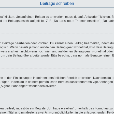
Beiträge schreiben
licken. Um auf einen Beitrag zu antworten, musst du auf „Antworten“ klicken. Es k
der Beitragsansicht aufgelistet. Z. B. „Du darfst neue Themen erstellen“, „Du darf
en Beiträge bearbeiten oder löschen. Du kannst einen Beitrag bearbeiten, indem du
möglich. Wenn bereits jemand auf deinen Beitrag geantwortet hat, wird dein Beitra
nweis erscheint nicht, wenn noch niemand auf deinen Beitrag geantwortet hat oder 
 warum dein Beitrag überarbeitet wurde. Bitte beachte, dass normale Benutzer einen
e in den Einstellungen in deinem persönlichen Bereich entwerfen. Nachdem du die 
nzufügen, indem du in deinem persönlichen Bereich das standardmäßige Anhängen d
 „Signatur anhängen“ wieder deaktivieren.
beitest, findest du ein Register „Umfrage erstellen“ unterhalb des Formulars zur 
t einen Titel und mindestens zwei Antwortmöglichkeiten in die entsprechenden Felde