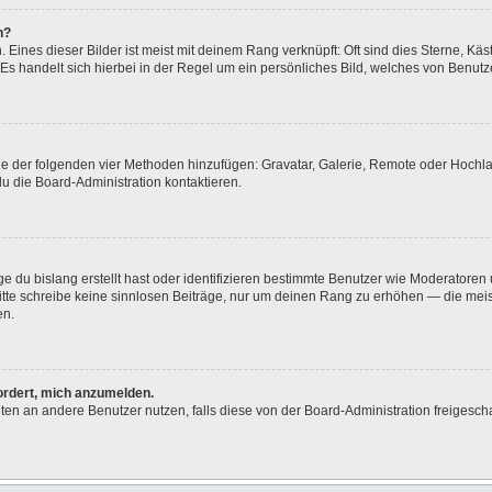
n?
Eines dieser Bilder ist meist mit deinem Rang verknüpft: Oft sind dies Sterne, Kä
Es handelt sich hierbei in der Regel um ein persönliches Bild, welches von Benutze
eine der folgenden vier Methoden hinzufügen: Gravatar, Galerie, Remote oder Hoch
u die Board-Administration kontaktieren.
e du bislang erstellt hast oder identifizieren bestimmte Benutzer wie Moderatore
 Bitte schreibe keine sinnlosen Beiträge, nur um deinen Rang zu erhöhen — die me
en.
fordert, mich anzumelden.
ichten an andere Benutzer nutzen, falls diese von der Board-Administration freig