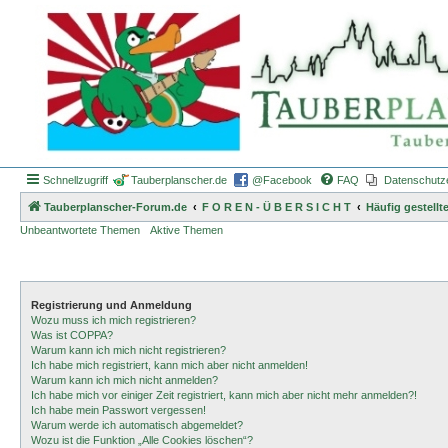
Schnellzugriff
Tauberplanscher.de
@Facebook
FAQ
Datenschutz
Tauberplanscher-Forum.de
F O R E N - Ü B E R S I C H T
Häufig gestellt
Unbeantwortete Themen
Aktive Themen
Registrierung und Anmeldung
Wozu muss ich mich registrieren?
Was ist COPPA?
Warum kann ich mich nicht registrieren?
Ich habe mich registriert, kann mich aber nicht anmelden!
Warum kann ich mich nicht anmelden?
Ich habe mich vor einiger Zeit registriert, kann mich aber nicht mehr anmelden?!
Ich habe mein Passwort vergessen!
Warum werde ich automatisch abgemeldet?
Wozu ist die Funktion „Alle Cookies löschen“?