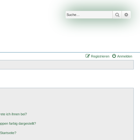
Suche
Erwei
Registrieren
Anmelden
ete ich ihnen bei?
pen farbig dargestellt?
Startseite?