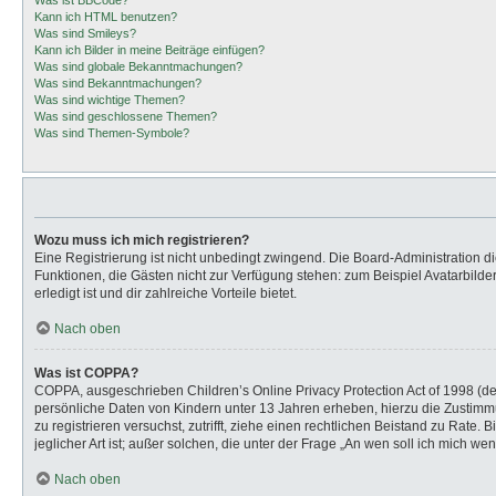
Was ist BBCode?
Kann ich HTML benutzen?
Was sind Smileys?
Kann ich Bilder in meine Beiträge einfügen?
Was sind globale Bekanntmachungen?
Was sind Bekanntmachungen?
Was sind wichtige Themen?
Was sind geschlossene Themen?
Was sind Themen-Symbole?
Wozu muss ich mich registrieren?
Eine Registrierung ist nicht unbedingt zwingend. Die Board-Administration dies
Funktionen, die Gästen nicht zur Verfügung stehen: zum Beispiel Avatarbilder
erledigt ist und dir zahlreiche Vorteile bietet.
Nach oben
Was ist COPPA?
COPPA, ausgeschrieben Children’s Online Privacy Protection Act of 1998 (de
persönliche Daten von Kindern unter 13 Jahren erheben, hierzu die Zustimmu
zu registrieren versuchst, zutrifft, ziehe einen rechtlichen Beistand zu Rat
jeglicher Art ist; außer solchen, die unter der Frage „An wen soll ich mich 
Nach oben