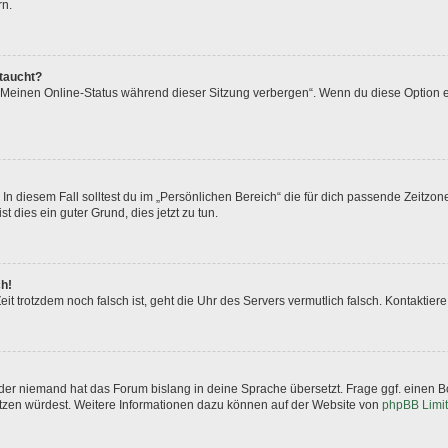
rn.
ftaucht?
 „Meinen Online-Status während dieser Sitzung verbergen“. Wenn du diese Option e
In diesem Fall solltest du im „Persönlichen Bereich“ die für dich passende Zeitzone 
t dies ein guter Grund, dies jetzt zu tun.
ch!
 Zeit trotzdem noch falsch ist, geht die Uhr des Servers vermutlich falsch. Kontakti
oder niemand hat das Forum bislang in deine Sprache übersetzt. Frage ggf. einen Bo
setzen würdest. Weitere Informationen dazu können auf der Website von
phpBB Limi