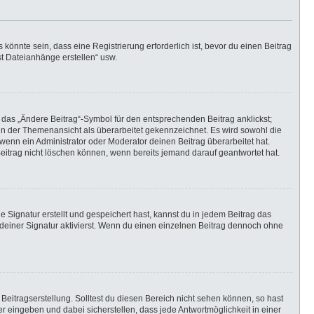
önnte sein, dass eine Registrierung erforderlich ist, bevor du einen Beitrag
st Dateianhänge erstellen“ usw.
 das „Ändere Beitrag“-Symbol für den entsprechenden Beitrag anklickst;
g in der Themenansicht als überarbeitet gekennzeichnet. Es wird sowohl die
wenn ein Administrator oder Moderator deinen Beitrag überarbeitet hat.
 Beitrag nicht löschen können, wenn bereits jemand darauf geantwortet hat.
Signatur erstellt und gespeichert hast, kannst du in jedem Beitrag das
einer Signatur aktivierst. Wenn du einen einzelnen Beitrag dennoch ohne
Beitragserstellung. Solltest du diesen Bereich nicht sehen können, so hast
r eingeben und dabei sicherstellen, dass jede Antwortmöglichkeit in einer