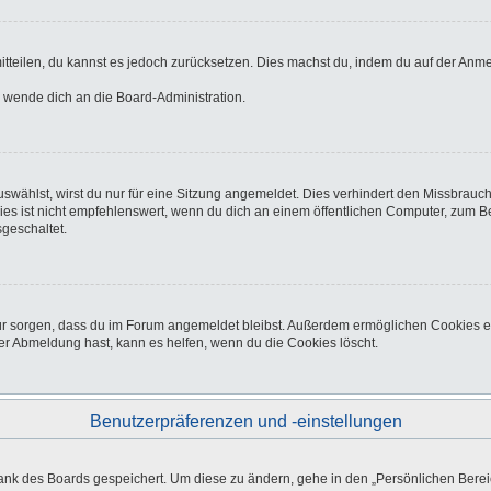
 mitteilen, du kannst es jedoch zurücksetzen. Dies machst du, indem du auf der Anm
o wende dich an die Board-Administration.
wählst, wirst du nur für eine Sitzung angemeldet. Dies verhindert den Missbrauc
ist nicht empfehlenswert, wenn du dich an einem öffentlichen Computer, zum Beisp
geschaltet.
afür sorgen, dass du im Forum angemeldet bleibst. Außerdem ermöglichen Cookies e
er Abmeldung hast, kann es helfen, wenn du die Cookies löscht.
Benutzerpräferenzen und -einstellungen
bank des Boards gespeichert. Um diese zu ändern, gehe in den „Persönlichen Bereic