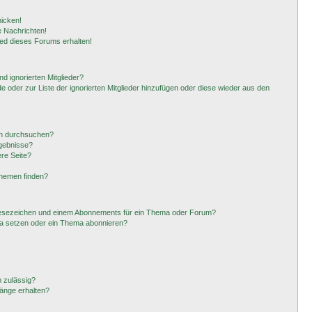
hicken!
 Nachrichten!
ied dieses Forums erhalten!
d ignorierten Mitglieder?
de oder zur Liste der ignorierten Mitglieder hinzufügen oder diese wieder aus den
en durchsuchen?
rgebnisse?
re Seite?
Themen finden?
Lesezeichen und einem Abonnements für ein Thema oder Forum?
ma setzen oder ein Thema abonnieren?
 zulässig?
hänge erhalten?