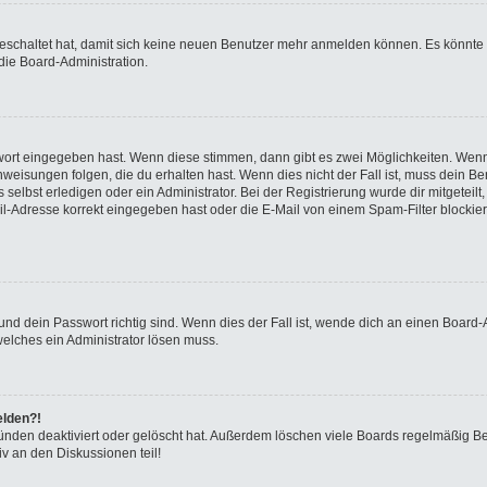
sgeschaltet hat, damit sich keine neuen Benutzer mehr anmelden können. Es könnte
die Board-Administration.
swort eingegeben hast. Wenn diese stimmen, dann gibt es zwei Möglichkeiten. We
eisungen folgen, die du erhalten hast. Wenn dies nicht der Fall ist, muss dein Ben
elbst erledigen oder ein Administrator. Bei der Registrierung wurde dir mitgeteilt, 
-Adresse korrekt eingegeben hast oder die E-Mail von einem Spam-Filter blockiert
nd dein Passwort richtig sind. Wenn dies der Fall ist, wende dich an einen Board-A
welches ein Administrator lösen muss.
elden?!
ünden deaktiviert oder gelöscht hat. Außerdem löschen viele Boards regelmäßig Ben
v an den Diskussionen teil!