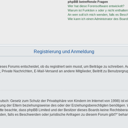
phpBB betreffende Fragen
Wer hat diese Forensoftware entwickelt?
Warum ist Funktion x oder y nicht enthalten
An wen soll ich mich wenden, falls es Besc
Wie kann ich einen Administrator des Board
Registrierung und Anmeldung
es Forums entscheidet, ob du registriert sein musst, um Beiträge zu schreiben. Auf j
, Private Nachrichten, E-Mail-Versand an andere Mitglieder, Beitritt zu Benutzergr
utsch: Gesetz zum Schutz der Privatsphäre von Kindern im Internet von 1998) ist e
ng der Eltern beziehungsweise des oder der Erziehungsberechtigten benötigen. Wen
e. Bitte beachte, dass phpBB Limited und der Besitzer dieses Boards keine Rechtsbe
wenden, falls es Beschwerden oder juristische Anfragen zu diesem Forum gibt?“ beha