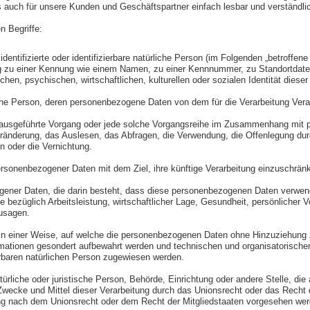
ls auch für unsere Kunden und Geschäftspartner einfach lesbar und verständl
n Begriffe:
entifizierte oder identifizierbare natürliche Person (im Folgenden „betroffene 
nung zu einer Kennung wie einem Namen, zu einer Kennnummer, zu Standortdat
n, psychischen, wirtschaftlichen, kulturellen oder sozialen Identität dieser n
ürliche Person, deren personenbezogene Daten von dem für die Verarbeitung Vera
hren ausgeführte Vorgang oder jede solche Vorgangsreihe im Zusammenhang mi
änderung, das Auslesen, das Abfragen, die Verwendung, die Offenlegung durch
n oder die Vernichtung.
ersonenbezogener Daten mit dem Ziel, ihre künftige Verarbeitung einzuschrän
ezogener Daten, die darin besteht, dass diese personenbezogenen Daten verwe
ezüglich Arbeitsleistung, wirtschaftlicher Lage, Gesundheit, persönlicher Vor
zusagen.
n einer Weise, auf welche die personenbezogenen Daten ohne Hinzuziehung zu
mationen gesondert aufbewahrt werden und technischen und organisatorische
ierbaren natürlichen Person zugewiesen werden.
natürliche oder juristische Person, Behörde, Einrichtung oder andere Stelle, d
wecke und Mittel dieser Verarbeitung durch das Unionsrecht oder das Recht d
ng nach dem Unionsrecht oder dem Recht der Mitgliedstaaten vorgesehen wer