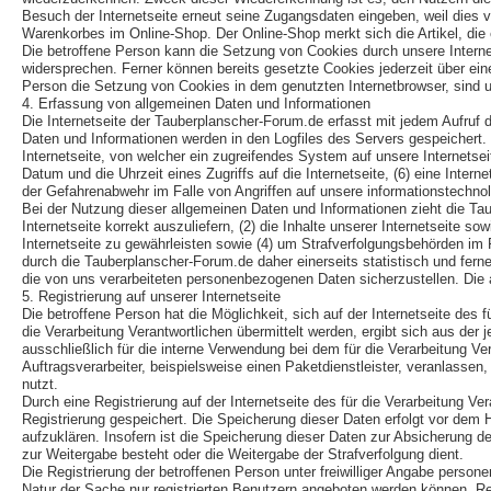
Besuch der Internetseite erneut seine Zugangsdaten eingeben, weil dies
Warenkorbes im Online-Shop. Der Online-Shop merkt sich die Artikel, die e
Die betroffene Person kann die Setzung von Cookies durch unsere Interne
widersprechen. Ferner können bereits gesetzte Cookies jederzeit über ein
Person die Setzung von Cookies in dem genutzten Internetbrowser, sind un
4. Erfassung von allgemeinen Daten und Informationen
Die Internetseite der Tauberplanscher-Forum.de erfasst mit jedem Aufruf 
Daten und Informationen werden in den Logfiles des Servers gespeichert
Internetseite, von welcher ein zugreifendes System auf unsere Internetsei
Datum und die Uhrzeit eines Zugriffs auf die Internetseite, (6) eine Inter
der Gefahrenabwehr im Falle von Angriffen auf unsere informationstechn
Bei der Nutzung dieser allgemeinen Daten und Informationen zieht die Ta
Internetseite korrekt auszuliefern, (2) die Inhalte unserer Internetseite 
Internetseite zu gewährleisten sowie (4) um Strafverfolgungsbehörden im
durch die Tauberplanscher-Forum.de daher einerseits statistisch und fer
die von uns verarbeiteten personenbezogenen Daten sicherzustellen. Die
5. Registrierung auf unserer Internetseite
Die betroffene Person hat die Möglichkeit, sich auf der Internetseite de
die Verarbeitung Verantwortlichen übermittelt werden, ergibt sich aus de
ausschließlich für die interne Verwendung bei dem für die Verarbeitung V
Auftragsverarbeiter, beispielsweise einen Paketdienstleister, veranlassen
nutzt.
Durch eine Registrierung auf der Internetseite des für die Verarbeitung V
Registrierung gespeichert. Die Speicherung dieser Daten erfolgt vor dem 
aufzuklären. Insofern ist die Speicherung dieser Daten zur Absicherung des 
zur Weitergabe besteht oder die Weitergabe der Strafverfolgung dient.
Die Registrierung der betroffenen Person unter freiwilliger Angabe person
Natur der Sache nur registrierten Benutzern angeboten werden können. Reg