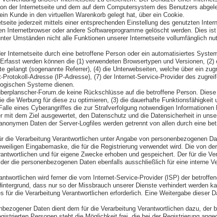
 von der Internetseite und dem auf dem Computersystem des Benutzers abgele
in Kunde in den virtuellen Warenkorb gelegt hat, über ein Cookie.
tseite jederzeit mittels einer entsprechenden Einstellung des genutzten Inte
en Internetbrowser oder andere Softwareprogramme gelöscht werden. Dies ist i
ter Umständen nicht alle Funktionen unserer Internetseite vollumfänglich nut
der Internetseite durch eine betroffene Person oder ein automatisiertes Syst
. Erfasst werden können die (1) verwendeten Browsertypen und Versionen, (2
te gelangt (sogenannte Referrer), (4) die Unterwebseiten, welche über ein zu
net-Protokoll-Adresse (IP-Adresse), (7) der Internet-Service-Provider des zug
ologischen Systeme dienen.
uberplanscher-Forum.de keine Rückschlüsse auf die betroffene Person. Diese I
sowie die Werbung für diese zu optimieren, (3) die dauerhafte Funktionsfähigk
 Falle eines Cyberangriffes die zur Strafverfolgung notwendigen Informatione
ner mit dem Ziel ausgewertet, den Datenschutz und die Datensicherheit in uns
 anonymen Daten der Server-Logfiles werden getrennt von allen durch eine 
s für die Verarbeitung Verantwortlichen unter Angabe von personenbezogenen 
r jeweiligen Eingabemaske, die für die Registrierung verwendet wird. Die vo
erantwortlichen und für eigene Zwecke erhoben und gespeichert. Der für die V
, der die personenbezogenen Daten ebenfalls ausschließlich für eine interne V
erantwortlichen wird ferner die vom Internet-Service-Provider (ISP) der betro
Hintergrund, dass nur so der Missbrauch unserer Dienste verhindert werden k
für die Verarbeitung Verantwortlichen erforderlich. Eine Weitergabe dieser Dat
enbezogener Daten dient dem für die Verarbeitung Verantwortlichen dazu, der 
istrierten Personen steht die Möglichkeit frei, die bei der Registrierung a