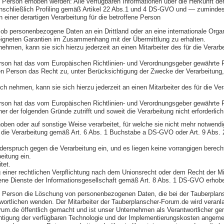
 Person erhoben werden: Alle verfügbaren Informationen über die Herkunft de
nschließlich Profiling gemäß Artikel 22 Abs.1 und 4 DS-GVO und — zumindest 
einer derartigen Verarbeitung für die betroffene Person
ob personenbezogene Daten an ein Drittland oder an eine internationale Organis
eigneten Garantien im Zusammenhang mit der Übermittlung zu erhalten.
hmen, kann sie sich hierzu jederzeit an einen Mitarbeiter des für die Verarb
on hat das vom Europäischen Richtlinien- und Verordnungsgeber gewährte Rec
en Person das Recht zu, unter Berücksichtigung der Zwecke der Verarbeitung
h nehmen, kann sie sich hierzu jederzeit an einen Mitarbeiter des für die Ve
son hat das vom Europäischen Richtlinien- und Verordnungsgeber gewährte Re
der folgenden Gründe zutrifft und soweit die Verarbeitung nicht erforderlich 
en oder auf sonstige Weise verarbeitet, für welche sie nicht mehr notwendi
sich die Verarbeitung gemäß Art. 6 Abs. 1 Buchstabe a DS-GVO oder Art. 9 Abs
rspruch gegen die Verarbeitung ein, und es liegen keine vorrangigen berechtig
eitung ein.
tet.
iner rechtlichen Verpflichtung nach dem Unionsrecht oder dem Recht der Mitgl
ne Dienste der Informationsgesellschaft gemäß Art. 8 Abs. 1 DS-GVO erhob
ene Person die Löschung von personenbezogenen Daten, die bei der Tauberplan
rantwortlichen wenden. Der Mitarbeiter der Tauberplanscher-Forum.de wird ve
um.de öffentlich gemacht und ist unser Unternehmen als Verantwortlicher 
ksichtigung der verfügbaren Technologie und der Implementierungskosten ange