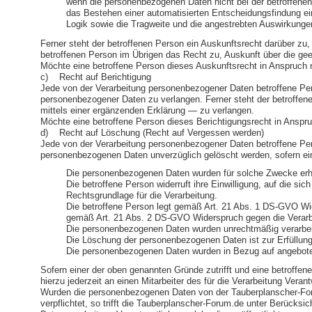
wenn die personenbezogenen Daten nicht bei der betroffenen
das Bestehen einer automatisierten Entscheidungsfindung ei
Logik sowie die Tragweite und die angestrebten Auswirkungen 
Ferner steht der betroffenen Person ein Auskunftsrecht darüber zu, 
betroffenen Person im Übrigen das Recht zu, Auskunft über die ge
Möchte eine betroffene Person dieses Auskunftsrecht in Anspruch ne
c) Recht auf Berichtigung
Jede von der Verarbeitung personenbezogener Daten betroffene Pers
personenbezogener Daten zu verlangen. Ferner steht der betroffen
mittels einer ergänzenden Erklärung — zu verlangen.
Möchte eine betroffene Person dieses Berichtigungsrecht in Anspruc
d) Recht auf Löschung (Recht auf Vergessen werden)
Jede von der Verarbeitung personenbezogener Daten betroffene Per
personenbezogenen Daten unverzüglich gelöscht werden, sofern einer 
Die personenbezogenen Daten wurden für solche Zwecke erhob
Die betroffene Person widerruft ihre Einwilligung, auf die 
Rechtsgrundlage für die Verarbeitung.
Die betroffene Person legt gemäß Art. 21 Abs. 1 DS-GVO Wide
gemäß Art. 21 Abs. 2 DS-GVO Widerspruch gegen die Verarb
Die personenbezogenen Daten wurden unrechtmäßig verarbei
Die Löschung der personenbezogenen Daten ist zur Erfüllung e
Die personenbezogenen Daten wurden in Bezug auf angebote
Sofern einer der oben genannten Gründe zutrifft und eine betroff
hierzu jederzeit an einen Mitarbeiter des für die Verarbeitung Ve
Wurden die personenbezogenen Daten von der Tauberplanscher-For
verpflichtet, so trifft die Tauberplanscher-Forum.de unter Berüc