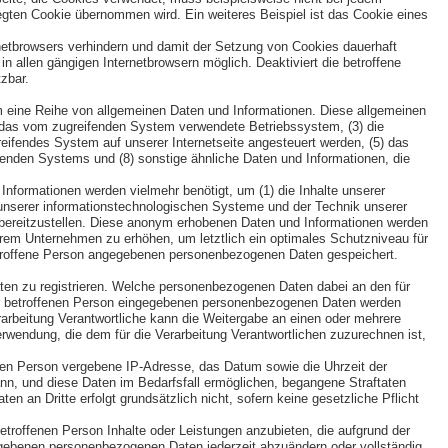
gten Cookie übernommen wird. Ein weiteres Beispiel ist das Cookie eines
rnetbrowsers verhindern und damit der Setzung von Cookies dauerhaft
n allen gängigen Internetbrowsern möglich. Deaktiviert die betroffene
zbar.
em eine Reihe von allgemeinen Daten und Informationen. Diese allgemeinen
) das vom zugreifenden System verwendete Betriebssystem, (3) die
greifendes System auf unserer Internetseite angesteuert werden, (5) das
reifenden Systems und (8) sonstige ähnliche Daten und Informationen, die
nformationen werden vielmehr benötigt, um (1) die Inhalte unserer
eit unserer informationstechnologischen Systeme und der Technik unserer
n bereitzustellen. Diese anonym erhobenen Daten und Informationen werden
erem Unternehmen zu erhöhen, um letztlich ein optimales Schutzniveau für
betroffene Person angegebenen personenbezogenen Daten gespeichert.
Daten zu registrieren. Welche personenbezogenen Daten dabei an den für
n der betroffenen Person eingegebenen personenbezogenen Daten werden
erarbeitung Verantwortliche kann die Weitergabe an einen oder mehrere
erwendung, die dem für die Verarbeitung Verantwortlichen zuzurechnen ist,
ffenen Person vergebene IP-Adresse, das Datum sowie die Uhrzeit der
ann, und diese Daten im Bedarfsfall ermöglichen, begangene Straftaten
en an Dritte erfolgt grundsätzlich nicht, sofern keine gesetzliche Pflicht
betroffenen Person Inhalte oder Leistungen anzubieten, die aufgrund der
ngegebenen personenbezogenen Daten jederzeit abzuändern oder vollständig