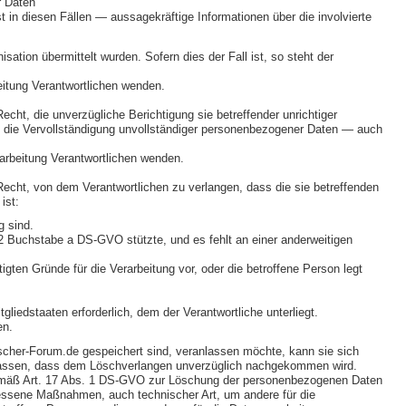
r Daten
in diesen Fällen — aussagekräftige Informationen über die involvierte
ation übermittelt wurden. Sofern dies der Fall ist, so steht der
eitung Verantwortlichen wenden.
ht, die unverzügliche Berichtigung sie betreffender unrichtiger
, die Vervollständigung unvollständiger personenbezogener Daten — auch
rarbeitung Verantwortlichen wenden.
cht, von dem Verantwortlichen zu verlangen, dass die sie betreffenden
ist:
g sind.
. 2 Buchstabe a DS-GVO stützte, und es fehlt an einer anderweitigen
ten Gründe für die Verarbeitung vor, oder die betroffene Person legt
iedstaaten erforderlich, dem der Verantwortliche unterliegt.
en.
scher-Forum.de gespeichert sind, veranlassen möchte, kann sie sich
ranlassen, dass dem Löschverlangen unverzüglich nachgekommen wird.
gemäß Art. 17 Abs. 1 DS-GVO zur Löschung der personenbezogenen Daten
messene Maßnahmen, auch technischer Art, um andere für die