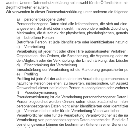
wurden. Unsere Datenschutzerklärung soll sowohl für die Öffentlichkeit a
Begrifflichkeiten erläutern.
Wir verwenden in dieser Datenschutzerklärung unter anderem die folgende
a) personenbezogene Daten
Personenbezogene Daten sind alle Informationen, die sich auf eine id
angesehen, die direkt oder indirekt, insbesondere mittels Zuord
Merkmalen, die Ausdruck der physischen, physiologischen, genetische
b) betroffene Person
Betroffene Person ist jede identifizierte oder identifizierbare nat
c) Verarbeitung
Verarbeitung ist jeder mit oder ohne Hilfe automatisierter Verfa
Organisation, das Ordnen, die Speicherung, die Anpassung oder Ver
den Abgleich oder die Verknüpfung, die Einschränkung, das Lösche
d) Einschränkung der Verarbeitung
Einschränkung der Verarbeitung ist die Markierung gespeicherter p
e) Profiling
Profiling ist jede Art der automatisierten Verarbeitung personenb
natürliche Person beziehen, zu bewerten, insbesondere, um Aspekte b
Ortswechsel dieser natürlichen Person zu analysieren oder vorher
f) Pseudonymisierung
Pseudonymisierung ist die Verarbeitung personenbezogener Daten i
Person zugeordnet werden können, sofern diese zusätzlichen Infor
personenbezogenen Daten nicht einer identifizierten oder identifiz
g) Verantwortlicher oder für die Verarbeitung Verantwortlicher
Verantwortlicher oder für die Verarbeitung Verantwortlicher ist die 
Verarbeitung von personenbezogenen Daten entscheidet. Sind die Z
beziehungsweise können die bestimmten Kriterien seiner Benennu