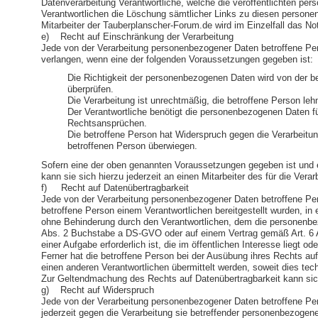
Datenverarbeitung Verantwortliche, welche die veröffentlichten pe
Verantwortlichen die Löschung sämtlicher Links zu diesen personen
Mitarbeiter der Tauberplanscher-Forum.de wird im Einzelfall das N
e) Recht auf Einschränkung der Verarbeitung
Jede von der Verarbeitung personenbezogener Daten betroffene Pe
verlangen, wenn eine der folgenden Voraussetzungen gegeben ist:
Die Richtigkeit der personenbezogenen Daten wird von der be
überprüfen.
Die Verarbeitung ist unrechtmäßig, die betroffene Person l
Der Verantwortliche benötigt die personenbezogenen Daten fü
Rechtsansprüchen.
Die betroffene Person hat Widerspruch gegen die Verarbeitun
betroffenen Person überwiegen.
Sofern eine der oben genannten Voraussetzungen gegeben ist und 
kann sie sich hierzu jederzeit an einen Mitarbeiter des für die Ve
f) Recht auf Datenübertragbarkeit
Jede von der Verarbeitung personenbezogener Daten betroffene Pe
betroffene Person einem Verantwortlichen bereitgestellt wurden, i
ohne Behinderung durch den Verantwortlichen, dem die personenbezo
Abs. 2 Buchstabe a DS-GVO oder auf einem Vertrag gemäß Art. 6 Abs
einer Aufgabe erforderlich ist, die im öffentlichen Interesse liegt 
Ferner hat die betroffene Person bei der Ausübung ihres Rechts a
einen anderen Verantwortlichen übermittelt werden, soweit dies tec
Zur Geltendmachung des Rechts auf Datenübertragbarkeit kann sich
g) Recht auf Widerspruch
Jede von der Verarbeitung personenbezogener Daten betroffene Per
jederzeit gegen die Verarbeitung sie betreffender personenbezogen