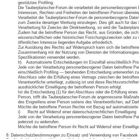
gestütztes Profiling.
Die Tauberplanscher-Forum.de verarbeitet die personenbezogenen D
Interessen, Rechten und Freiheiten der betroffenen Person überwi
Verarbeitet die Tauberplanscher-Forum.de personenbezogene Daten,
zum Zwecke derartiger Werbung einzulegen. Dies gilt auch für das P
Verarbeitung für Zwecke der Direktwerbung, so wird die Tauberpla
Zudem hat die betroffene Person das Recht, aus Gründen, die sich 
wissenschaftlichen oder historischen Forschungszwecken oder zu st
öffentlichen Interesse liegenden Aufgabe erforderlich.
Zur Ausübung des Rechts auf Widerspruch kann sich die betroffene P
Zusammenhang mit der Nutzung von Diensten der Informationsgesell
Spezifikationen verwendet werden.
h) Automatisierte Entscheidungen im Einzelfall einschließlich Prof
Jede von der Verarbeitung personenbezogener Daten betroffene Per
einschließlich Profiling — beruhenden Entscheidung unterworfen zu w
Abschluss oder die Erfüllung eines Vertrags zwischen der betroffen
Verantwortliche unterliegt, zulässig ist und diese Rechtsvorschri
ausdrücklicher Einwilligung der betroffenen Person erfolgt.
Ist die Entscheidung (1) für den Abschluss oder die Erfüllung eines
Person, trifft die Tauberplanscher-Forum.de angemessene Maßnahm
des Eingreifens einer Person seitens des Verantwortlichen, auf Da
Möchte die betroffene Person Rechte mit Bezug auf automatisierte 
i) Recht auf Widerruf einer datenschutzrechtlichen Einwilligung
Jede von der Verarbeitung personenbezogener Daten betroffene Per
jederzeit zu widerrufen.
Möchte die betroffene Person ihr Recht auf Widerruf einer Einwillig
8. Datenschutzbestimmungen zu Einsatz und Verwendung von Facebook