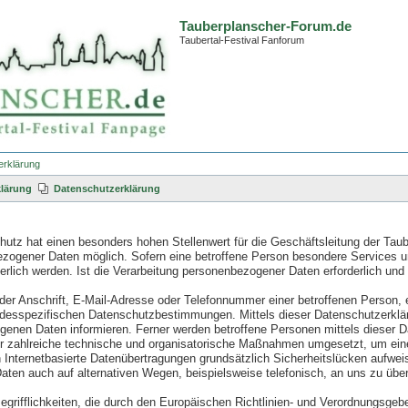
Tauberplanscher-Forum.de
Taubertal-Festival Fanforum
erklärung
lärung
Datenschutzerklärung
utz hat einen besonders hohen Stellenwert für die Geschäftsleitung der Taub
ezogener Daten möglich. Sofern eine betroffene Person besondere Services 
lich werden. Ist die Verarbeitung personenbezogener Daten erforderlich und 
r Anschrift, E-Mail-Adresse oder Telefonnummer einer betroffenen Person, e
ndesspezifischen Datenschutzbestimmungen. Mittels dieser Datenschutzerklär
enen Daten informieren. Ferner werden betroffene Personen mittels dieser D
her zahlreiche technische und organisatorische Maßnahmen umgesetzt, um eine
Internetbasierte Datenübertragungen grundsätzlich Sicherheitslücken aufweis
ten auch auf alternativen Wegen, beispielsweise telefonisch, an uns zu über
egrifflichkeiten, die durch den Europäischen Richtlinien- und Verordnungs