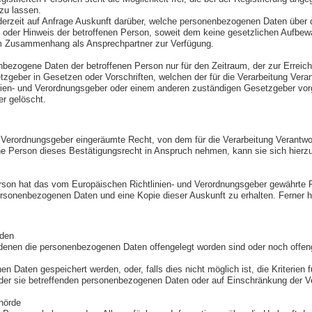
zu lassen.
jederzeit auf Anfrage Auskunft darüber, welche personenbezogenen Daten über d
oder Hinweis der betroffenen Person, soweit dem keine gesetzlichen Aufbewa
sem Zusammenhang als Ansprechpartner zur Verfügung.
nenbezogene Daten der betroffenen Person nur für den Zeitraum, der zur Erreic
geber in Gesetzen oder Vorschriften, welchen der für die Verarbeitung Veran
inien- und Verordnungsgeber oder einem anderen zuständigen Gesetzgeber vo
er gelöscht.
Verordnungsgeber eingeräumte Recht, von dem für die Verarbeitung Verantwort
 Person dieses Bestätigungsrecht in Anspruch nehmen, kann sie sich hierzu je
son hat das vom Europäischen Richtlinien- und Verordnungsgeber gewährte Rec
ersonenbezogenen Daten und eine Kopie dieser Auskunft zu erhalten. Ferner h
rden
enen die personenbezogenen Daten offengelegt worden sind oder noch offenge
en Daten gespeichert werden, oder, falls dies nicht möglich ist, die Kriterien 
der sie betreffenden personenbezogenen Daten oder auf Einschränkung der Ve
hörde