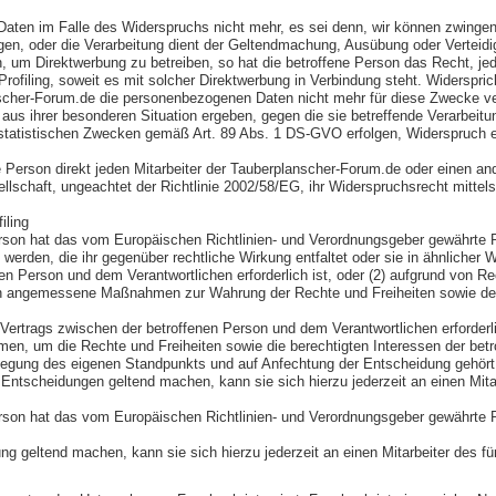
aten im Falle des Widerspruchs nicht mehr, es sei denn, wir können zwingen
egen, oder die Verarbeitung dient der Geltendmachung, Ausübung oder Vertei
 um Direktwerbung zu betreiben, so hat die betroffene Person das Recht, je
rofiling, soweit es mit solcher Direktwerbung in Verbindung steht. Widerspr
nscher-Forum.de die personenbezogenen Daten nicht mehr für diese Zwecke ve
aus ihrer besonderen Situation ergeben, gegen die sie betreffende Verarbei
atistischen Zwecken gemäß Art. 89 Abs. 1 DS-GVO erfolgen, Widerspruch einz
erson direkt jeden Mitarbeiter der Tauberplanscher-Forum.de oder einen ande
schaft, ungeachtet der Richtlinie 2002/58/EG, ihr Widerspruchsrecht mittels
iling
son hat das vom Europäischen Richtlinien- und Verordnungsgeber gewährte Rec
erden, die ihr gegenüber rechtliche Wirkung entfaltet oder sie in ähnlicher We
en Person und dem Verantwortlichen erforderlich ist, oder (2) aufgrund von Re
ften angemessene Maßnahmen zur Wahrung der Rechte und Freiheiten sowie der 
 Vertrags zwischen der betroffenen Person und dem Verantwortlichen erforderlic
en, um die Rechte und Freiheiten sowie die berechtigten Interessen der bet
rlegung des eigenen Standpunkts und auf Anfechtung der Entscheidung gehört
Entscheidungen geltend machen, kann sie sich hierzu jederzeit an einen Mitar
son hat das vom Europäischen Richtlinien- und Verordnungsgeber gewährte R
ung geltend machen, kann sie sich hierzu jederzeit an einen Mitarbeiter des f