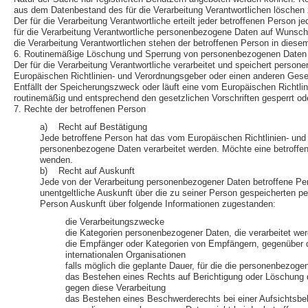
aus dem Datenbestand des für die Verarbeitung Verantwortlichen löschen 
Der für die Verarbeitung Verantwortliche erteilt jeder betroffenen Person 
für die Verarbeitung Verantwortliche personenbezogene Daten auf Wunsch 
die Verarbeitung Verantwortlichen stehen der betroffenen Person in die
6. Routinemäßige Löschung und Sperrung von personenbezogenen Daten
Der für die Verarbeitung Verantwortliche verarbeitet und speichert perso
Europäischen Richtlinien- und Verordnungsgeber oder einen anderen Gesetz
Entfällt der Speicherungszweck oder läuft eine vom Europäischen Richtl
routinemäßig und entsprechend den gesetzlichen Vorschriften gesperrt od
7. Rechte der betroffenen Person
a) Recht auf Bestätigung
Jede betroffene Person hat das vom Europäischen Richtlinien- und 
personenbezogene Daten verarbeitet werden. Möchte eine betroffene
wenden.
b) Recht auf Auskunft
Jede von der Verarbeitung personenbezogener Daten betroffene Per
unentgeltliche Auskunft über die zu seiner Person gespeicherten p
Person Auskunft über folgende Informationen zugestanden:
die Verarbeitungszwecke
die Kategorien personenbezogener Daten, die verarbeitet we
die Empfänger oder Kategorien von Empfängern, gegenüber d
internationalen Organisationen
falls möglich die geplante Dauer, für die die personenbezogen
das Bestehen eines Rechts auf Berichtigung oder Löschung 
gegen diese Verarbeitung
das Bestehen eines Beschwerderechts bei einer Aufsichtsbe