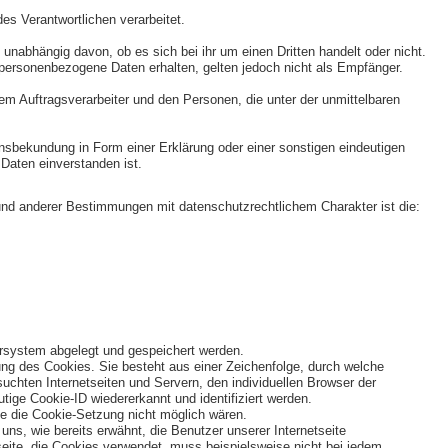
es Verantwortlichen verarbeitet.
unabhängig davon, ob es sich bei ihr um einen Dritten handelt oder nicht.
ersonenbezogene Daten erhalten, gelten jedoch nicht als Empfänger.
 dem Auftragsverarbeiter und den Personen, die unter der unmittelbaren
lensbekundung in Form einer Erklärung oder einer sonstigen eindeutigen
Daten einverstanden ist.
und anderer Bestimmungen mit datenschutzrechtlichem Charakter ist die:
ersystem abgelegt und gespeichert werden.
ung des Cookies. Sie besteht aus einer Zeichenfolge, durch welche
chten Internetseiten und Servern, den individuellen Browser der
tige Cookie-ID wiedererkannt und identifiziert werden.
ne die Cookie-Setzung nicht möglich wären.
ns, wie bereits erwähnt, die Benutzer unserer Internetseite
seite, die Cookies verwendet, muss beispielsweise nicht bei jedem