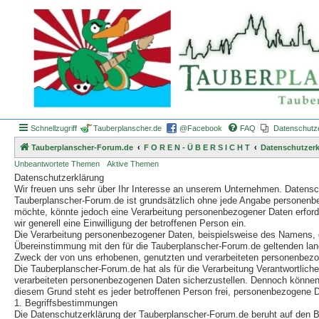
Schnellzugriff
Tauberplanscher.de
@Facebook
FAQ
Datenschutz
Tauberplanscher-Forum.de
F O R E N - Ü B E R S I C H T
Datenschutzerk
Unbeantwortete Themen
Aktive Themen
Datenschutzerklärung
Wir freuen uns sehr über Ihr Interesse an unserem Unternehmen. Datensch
Tauberplanscher-Forum.de ist grundsätzlich ohne jede Angabe personenb
möchte, könnte jedoch eine Verarbeitung personenbezogener Daten erforder
wir generell eine Einwilligung der betroffenen Person ein.
Die Verarbeitung personenbezogener Daten, beispielsweise des Namens, de
Übereinstimmung mit den für die Tauberplanscher-Forum.de geltenden la
Zweck der von uns erhobenen, genutzten und verarbeiteten personenbezog
Die Tauberplanscher-Forum.de hat als für die Verarbeitung Verantwortlic
verarbeiteten personenbezogenen Daten sicherzustellen. Dennoch können 
diesem Grund steht es jeder betroffenen Person frei, personenbezogene Da
1. Begriffsbestimmungen
Die Datenschutzerklärung der Tauberplanscher-Forum.de beruht auf den B