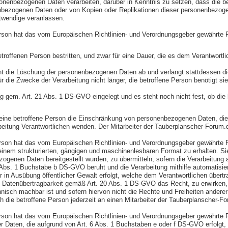
rsonenbezogenen Daten verarbeiten, darüber in Kenntnis zu setzen, dass die b
bezogenen Daten oder von Kopien oder Replikationen dieser personenbezogenen 
otwendige veranlassen.
rson hat das vom Europäischen Richtlinien- und Verordnungsgeber gewährte R
troffenen Person bestritten, und zwar für eine Dauer, die es dem Verantwortl
ehnt die Löschung der personenbezogenen Daten ab und verlangt stattdessen
r die Zwecke der Verarbeitung nicht länger, die betroffene Person benötigt 
g gem. Art. 21 Abs. 1 DS-GVO eingelegt und es steht noch nicht fest, ob di
eine betroffene Person die Einschränkung von personenbezogenen Daten, die 
rarbeitung Verantwortlichen wenden. Der Mitarbeiter der Tauberplanscher-Forum
rson hat das vom Europäischen Richtlinien- und Verordnungsgeber gewährte R
n einem strukturierten, gängigen und maschinenlesbaren Format zu erhalten. 
genen Daten bereitgestellt wurden, zu übermitteln, sofern die Verarbeitung 
. 1 Buchstabe b DS-GVO beruht und die Verarbeitung mithilfe automatisierte
oder in Ausübung öffentlicher Gewalt erfolgt, welche dem Verantwortlichen übert
uf Datenübertragbarkeit gemäß Art. 20 Abs. 1 DS-GVO das Recht, zu erwirken
hnisch machbar ist und sofern hiervon nicht die Rechte und Freiheiten andere
 die betroffene Person jederzeit an einen Mitarbeiter der Tauberplanscher-F
son hat das vom Europäischen Richtlinien- und Verordnungsgeber gewährte Re
er Daten, die aufgrund von Art. 6 Abs. 1 Buchstaben e oder f DS-GVO erfolgt,