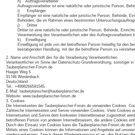
h) Auftragsverarbeiter
Auftragsverarbeiter ist eine natürliche oder juristische Person, Be
i) Empfänger
Empfänger ist eine natürliche oder juristische Person, Behörde, Ei
Behörden, die im Rahmen eines bestimmten Untersuchungsauftrags 
j) Dritter
Dritter ist eine natürliche oder juristische Person, Behörde, Einri
Verantwortung des Verantwortlichen oder des Auftragsverarbeiters 
k) Einwilligung
Einwilligung ist jede von der betroffenen Person freiwillig für de
bestätigenden Handlung, mit der die betroffene Person zu verstehen
2. Name und Anschrift des für die Verarbeitung Verantwortlichen
Verantwortlicher im Sinne der Datenschutz-Grundverordnung, sonstiger i
Tauberplanscher-Forum.de
Haager Weg 5
91746 Weidenbach
Deutschland
Tel.: +4998266591545
E-Mail: tauberplanscher@tauberplanscher.de
Website: www.tauberplanscher-forum.de
3. Cookies
Die Internetseiten der Tauberplanscher-Forum.de verwenden Cookies. Coo
Zahlreiche Internetseiten und Server verwenden Cookies. Viele Cookies e
Internetseiten und Server dem konkreten Internetbrowser zugeordnet werd
betroffenen Person von anderen Internetbrowsern, die andere Cookies enth
Durch den Einsatz von Cookies kann die Tauberplanscher-Forum.de den Nutz
Mittels eines Cookies können die Informationen und Angebote auf unserer 
wiederzuerkennen. Zweck dieser Wiedererkennung ist es, den Nutzern die V