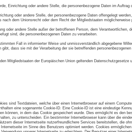
hörde, Einrichtung oder andere Stelle, die personenbezogene Daten im Auftrag d
nrichtung oder andere Stelle, der personenbezogene Daten offengelegt werden, 
nach dem Unionsrecht oder dem Recht der Mitgliedstaaten möglicherweise p
chtung oder andere Stelle außer der betroffenen Person, dem Verantwortlichen,
befugt sind, die personenbezogenen Daten zu verarbeiten.
n bestimmten Fall in informierter Weise und unmissverständlich abgegebene Wil
 gibt, dass sie mit der Verarbeitung der sie betreffenden personenbezogenen 
n den Mitgliedstaaten der Europäischen Union geltenden Datenschutzgesetze 
kies sind Textdateien, welche über einen Internetbrowser auf einem Comput
nthalten eine sogenannte Cookie-ID. Eine Cookie-ID ist eine eindeutige Kenn
en können, in dem das Cookie gespeichert wurde. Dies ermöglicht es den besu
alten, zu unterscheiden. Ein bestimmter Internetbrowser kann über die eindeu
ern dieser Internetseite nutzerfreundlichere Services bereitstellen, die oh
Internetseite im Sinne des Benutzers optimiert werden. Cookies ermöglichen u
erwendung unserer Internetseite zu erleichtern. Der Benutzer einer Internet