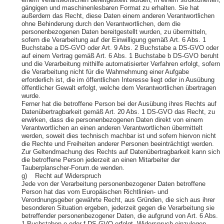
einem Verantwortlichen bereitgestellt wurden, in einem strukturierten,
gängigen und maschinenlesbaren Format zu erhalten. Sie hat
außerdem das Recht, diese Daten einem anderen Verantwortlichen
ohne Behinderung durch den Verantwortlichen, dem die
personenbezogenen Daten bereitgestellt wurden, zu übermitteln,
sofern die Verarbeitung auf der Einwilligung gemäß Art. 6 Abs. 1
Buchstabe a DS-GVO oder Art. 9 Abs. 2 Buchstabe a DS-GVO oder
auf einem Vertrag gemäß Art. 6 Abs. 1 Buchstabe b DS-GVO beruht
und die Verarbeitung mithilfe automatisierter Verfahren erfolgt, sofern
die Verarbeitung nicht für die Wahrnehmung einer Aufgabe
erforderlich ist, die im öffentlichen Interesse liegt oder in Ausübung
öffentlicher Gewalt erfolgt, welche dem Verantwortlichen übertragen
wurde.
Ferner hat die betroffene Person bei der Ausübung ihres Rechts auf
Datenübertragbarkeit gemäß Art. 20 Abs. 1 DS-GVO das Recht, zu
erwirken, dass die personenbezogenen Daten direkt von einem
Verantwortlichen an einen anderen Verantwortlichen übermittelt
werden, soweit dies technisch machbar ist und sofern hiervon nicht
die Rechte und Freiheiten anderer Personen beeinträchtigt werden.
Zur Geltendmachung des Rechts auf Datenübertragbarkeit kann sich
die betroffene Person jederzeit an einen Mitarbeiter der
Tauberplanscher-Forum.de wenden.
g) Recht auf Widerspruch
Jede von der Verarbeitung personenbezogener Daten betroffene
Person hat das vom Europäischen Richtlinien- und
Verordnungsgeber gewährte Recht, aus Gründen, die sich aus ihrer
besonderen Situation ergeben, jederzeit gegen die Verarbeitung sie
betreffender personenbezogener Daten, die aufgrund von Art. 6 Abs.