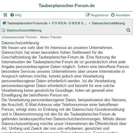
Tauberplanscher-Forum.de
FAQ
Registrieren
Anmelden
Tauberplanscher-Forum.de
F O R E N - Ü B E R S I C H T
Datenschutzerklärung
S
Datenschutzerklärung
Unbeantwortete Themen
Aktive Themen
u
Datenschutzerklärung
c
Wir freuen uns sehr über Ihr Interesse an unserem Unternehmen.
h
Datenschutz hat einen besonders hohen Stellenwert für die
Geschäftsleitung der Tauberplanscher-Forum.de. Eine Nutzung der
e
Internetseiten der Tauberplanscher-Forum.de ist grundsätzlich ohne jede
Angabe personenbezogener Daten möglich. Sofern eine betroffene Person
besondere Services unseres Unternehmens über unsere Internetseite in
Anspruch nehmen möchte, könnte jedoch eine Verarbeitung
personenbezogener Daten erforderlich werden. Ist die Verarbeitung
personenbezogener Daten erforderlich und besteht für eine solche
Verarbeitung keine gesetzliche Grundlage, holen wir generell eine
Einwilligung der betroffenen Person ein.
Die Verarbeitung personenbezogener Daten, beispielsweise des Namens,
der Anschrift, E-Mail-Adresse oder Telefonnummer einer betroffenen
Person, erfolgt stets im Einklang mit der Datenschutz-Grundverordnung
und in Übereinstimmung mit den für die Tauberplanscher-Forum.de
geltenden landesspezifischen Datenschutzbestimmungen. Mittels dieser
Datenschutzerklärung möchte unser Unternehmen die Öffentlichkeit über
Art, Umfang und Zweck der von uns erhobenen, genutzten und