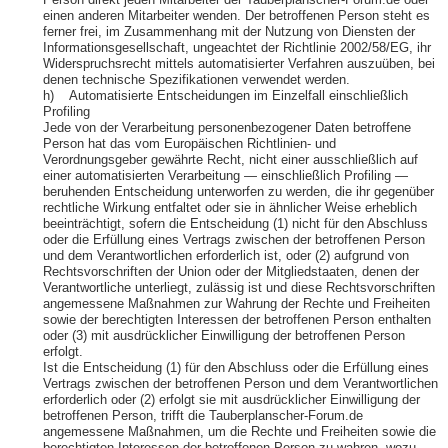
Person direkt jeden Mitarbeiter der Tauberplanscher-Forum.de oder
einen anderen Mitarbeiter wenden. Der betroffenen Person steht es
ferner frei, im Zusammenhang mit der Nutzung von Diensten der
Informationsgesellschaft, ungeachtet der Richtlinie 2002/58/EG, ihr
Widerspruchsrecht mittels automatisierter Verfahren auszuüben, bei
denen technische Spezifikationen verwendet werden.
h) Automatisierte Entscheidungen im Einzelfall einschließlich
Profiling
Jede von der Verarbeitung personenbezogener Daten betroffene
Person hat das vom Europäischen Richtlinien- und
Verordnungsgeber gewährte Recht, nicht einer ausschließlich auf
einer automatisierten Verarbeitung — einschließlich Profiling —
beruhenden Entscheidung unterworfen zu werden, die ihr gegenüber
rechtliche Wirkung entfaltet oder sie in ähnlicher Weise erheblich
beeinträchtigt, sofern die Entscheidung (1) nicht für den Abschluss
oder die Erfüllung eines Vertrags zwischen der betroffenen Person
und dem Verantwortlichen erforderlich ist, oder (2) aufgrund von
Rechtsvorschriften der Union oder der Mitgliedstaaten, denen der
Verantwortliche unterliegt, zulässig ist und diese Rechtsvorschriften
angemessene Maßnahmen zur Wahrung der Rechte und Freiheiten
sowie der berechtigten Interessen der betroffenen Person enthalten
oder (3) mit ausdrücklicher Einwilligung der betroffenen Person
erfolgt.
Ist die Entscheidung (1) für den Abschluss oder die Erfüllung eines
Vertrags zwischen der betroffenen Person und dem Verantwortlichen
erforderlich oder (2) erfolgt sie mit ausdrücklicher Einwilligung der
betroffenen Person, trifft die Tauberplanscher-Forum.de
angemessene Maßnahmen, um die Rechte und Freiheiten sowie die