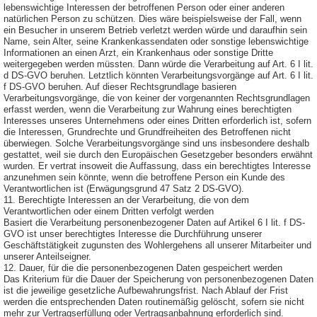
lebenswichtige Interessen der betroffenen Person oder einer anderen
natürlichen Person zu schützen. Dies wäre beispielsweise der Fall, wenn
ein Besucher in unserem Betrieb verletzt werden würde und daraufhin sein
Name, sein Alter, seine Krankenkassendaten oder sonstige lebenswichtige
Informationen an einen Arzt, ein Krankenhaus oder sonstige Dritte
weitergegeben werden müssten. Dann würde die Verarbeitung auf Art. 6 I lit.
d DS-GVO beruhen. Letztlich könnten Verarbeitungsvorgänge auf Art. 6 I lit.
f DS-GVO beruhen. Auf dieser Rechtsgrundlage basieren
Verarbeitungsvorgänge, die von keiner der vorgenannten Rechtsgrundlagen
erfasst werden, wenn die Verarbeitung zur Wahrung eines berechtigten
Interesses unseres Unternehmens oder eines Dritten erforderlich ist, sofern
die Interessen, Grundrechte und Grundfreiheiten des Betroffenen nicht
überwiegen. Solche Verarbeitungsvorgänge sind uns insbesondere deshalb
gestattet, weil sie durch den Europäischen Gesetzgeber besonders erwähnt
wurden. Er vertrat insoweit die Auffassung, dass ein berechtigtes Interesse
anzunehmen sein könnte, wenn die betroffene Person ein Kunde des
Verantwortlichen ist (Erwägungsgrund 47 Satz 2 DS-GVO).
11. Berechtigte Interessen an der Verarbeitung, die von dem
Verantwortlichen oder einem Dritten verfolgt werden
Basiert die Verarbeitung personenbezogener Daten auf Artikel 6 I lit. f DS-
GVO ist unser berechtigtes Interesse die Durchführung unserer
Geschäftstätigkeit zugunsten des Wohlergehens all unserer Mitarbeiter und
unserer Anteilseigner.
12. Dauer, für die die personenbezogenen Daten gespeichert werden
Das Kriterium für die Dauer der Speicherung von personenbezogenen Daten
ist die jeweilige gesetzliche Aufbewahrungsfrist. Nach Ablauf der Frist
werden die entsprechenden Daten routinemäßig gelöscht, sofern sie nicht
mehr zur Vertragserfüllung oder Vertragsanbahnung erforderlich sind.