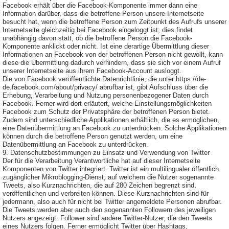
Facebook erhält über die Facebook-Komponente immer dann eine
Information darüber, dass die betroffene Person unsere Internetseite
besucht hat, wenn die betroffene Person zum Zeitpunkt des Aufrufs unserer
Internetseite gleichzeitig bei Facebook eingeloggt ist; dies findet
unabhängig davon statt, ob die betroffene Person die Facebook-
Komponente anklickt oder nicht. Ist eine derartige Übermittlung dieser
Informationen an Facebook von der betroffenen Person nicht gewollt, kann
diese die Übermittlung dadurch verhindern, dass sie sich vor einem Aufruf
unserer Internetseite aus ihrem Facebook-Account ausloggt.
Die von Facebook veröffentlichte Datenrichtlinie, die unter https://de-
de.facebook.com/about/privacy/ abrufbar ist, gibt Aufschluss über die
Erhebung, Verarbeitung und Nutzung personenbezogener Daten durch
Facebook. Ferner wird dort erläutert, welche Einstellungsmöglichkeiten
Facebook zum Schutz der Privatsphäre der betroffenen Person bietet.
Zudem sind unterschiedliche Applikationen erhältlich, die es ermöglichen,
eine Datenübermittlung an Facebook zu unterdrücken. Solche Applikationen
können durch die betroffene Person genutzt werden, um eine
Datenübermittlung an Facebook zu unterdrücken.
9. Datenschutzbestimmungen zu Einsatz und Verwendung von Twitter
Der für die Verarbeitung Verantwortliche hat auf dieser Internetseite
Komponenten von Twitter integriert. Twitter ist ein multilingualer öffentlich
zugänglicher Mikroblogging-Dienst, auf welchem die Nutzer sogenannte
Tweets, also Kurznachrichten, die auf 280 Zeichen begrenzt sind,
veröffentlichen und verbreiten können. Diese Kurznachrichten sind für
jedermann, also auch für nicht bei Twitter angemeldete Personen abrufbar.
Die Tweets werden aber auch den sogenannten Followern des jeweiligen
Nutzers angezeigt. Follower sind andere Twitter-Nutzer, die den Tweets
eines Nutzers folgen. Ferner ermöglicht Twitter über Hashtags,