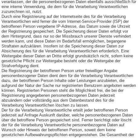
veranlassen, der die personenbezogenen Daten ebenfalls ausschließlich für
eine interne Verwendung, die dem für die Verarbeitung Verantwortlichen
zuzurechnen ist, nutzt.
Durch eine Registrierung auf der Internetseite des für die Verarbeitung
Verantwortlichen wird ferner die vom Internet-Service-Provider (ISP) der
betroffenen Person vergebene IP-Adresse, das Datum sowie die Uhrzeit
der Registrierung gespeichert. Die Speicherung dieser Daten erfolgt vor
dem Hintergrund, dass nur so der Missbrauch unserer Dienste verhindert
werden kann, und diese Daten im Bedarfsfall ermöglichen, begangene
Straftaten aufzuklären. Insofern ist die Speicherung dieser Daten zur
Absicherung des für die Verarbeitung Verantwortlichen erforderlich. Eine
Weitergabe dieser Daten an Dritte erfolgt grundsätzlich nicht, sofern keine
gesetzliche Pflicht zur Weitergabe besteht oder die Weitergabe der
Strafverfolgung dient.
Die Registrierung der betroffenen Person unter freiwilliger Angabe
personenbezogener Daten dient dem für die Verarbeitung Verantwortlichen
dazu, der betroffenen Person Inhalte oder Leistungen anzubieten, die
aufgrund der Natur der Sache nur registrierten Benutzern angeboten werden
können. Registrierten Personen steht die Möglichkeit frei, die bei der
Registrierung angegebenen personenbezogenen Daten jederzeit
abzuändern oder vollständig aus dem Datenbestand des für die
Verarbeitung Verantwortlichen löschen zu lassen.
Der für die Verarbeitung Verantwortliche erteilt jeder betroffenen Person
jederzeit auf Anfrage Auskunft darüber, welche personenbezogenen Daten
über die betroffene Person gespeichert sind. Ferner berichtigt oder löscht
der für die Verarbeitung Verantwortliche personenbezogene Daten auf
Wunsch oder Hinweis der betroffenen Person, soweit dem keine
gesetzlichen Aufbewahrungspflichten entgegenstehen. Die Gesamtheit der