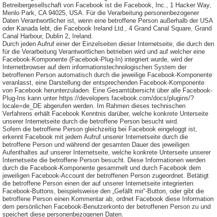
Betreibergesellschaft von Facebook ist die Facebook, Inc., 1 Hacker Way,
Menlo Park, CA 94025, USA. Für die Verarbeitung personenbezogener
Daten Verantwortlicher ist, wenn eine betroffene Person außerhalb der USA
oder Kanada lebt, die Facebook Ireland Ltd., 4 Grand Canal Square, Grand
Canal Harbour, Dublin 2, Ireland.
Durch jeden Aufruf einer der Einzelseiten dieser Internetseite, die durch den
für die Verarbeitung Verantwortlichen betrieben wird und auf welcher eine
Facebook-Komponente (Facebook-Plug-In) integriert wurde, wird der
Internetbrowser auf dem informationstechnologischen System der
betroffenen Person automatisch durch die jeweilige Facebook-Komponente
veranlasst, eine Darstellung der entsprechenden Facebook-Komponente
von Facebook herunterzuladen. Eine Gesamtübersicht über alle Facebook-
Plug-Ins kann unter https://developers.facebook.com/docs/plugins/?
locale=de_DE abgerufen werden. Im Rahmen dieses technischen
Verfahrens erhält Facebook Kenntnis darüber, welche konkrete Unterseite
unserer Internetseite durch die betroffene Person besucht wird.
Sofern die betroffene Person gleichzeitig bei Facebook eingeloggt ist,
erkennt Facebook mit jedem Aufruf unserer Internetseite durch die
betroffene Person und während der gesamten Dauer des jeweiligen
Aufenthaltes auf unserer Internetseite, welche konkrete Unterseite unserer
Internetseite die betroffene Person besucht. Diese Informationen werden
durch die Facebook-Komponente gesammelt und durch Facebook dem
jeweiligen Facebook-Account der betroffenen Person zugeordnet. Betätigt
die betroffene Person einen der auf unserer Internetseite integrierten
Facebook-Buttons, beispielsweise den „Gefällt mir“-Button, oder gibt die
betroffene Person einen Kommentar ab, ordnet Facebook diese Information
dem persönlichen Facebook-Benutzerkonto der betroffenen Person zu und
speichert diese personenbezogenen Daten.