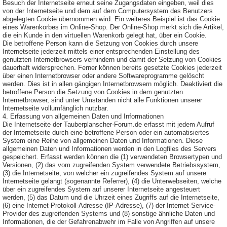
Besuch der Internetseite erneut seine Zugangsdaten eingeben, weil dies
von der Internetseite und dem auf dem Computersystem des Benutzers
abgelegten Cookie übernommen wird. Ein weiteres Beispiel ist das Cookie
eines Warenkorbes im Online-Shop. Der Online-Shop merkt sich die Artikel,
die ein Kunde in den virtuellen Warenkorb gelegt hat, über ein Cookie.
Die betroffene Person kann die Setzung von Cookies durch unsere
Internetseite jederzeit mittels einer entsprechenden Einstellung des
genutzten Internetbrowsers verhindern und damit der Setzung von Cookies
dauerhaft widersprechen. Ferner können bereits gesetzte Cookies jederzeit
über einen Internetbrowser oder andere Softwareprogramme gelöscht
werden. Dies ist in allen gängigen Internetbrowsern möglich. Deaktiviert die
betroffene Person die Setzung von Cookies in dem genutzten
Internetbrowser, sind unter Umständen nicht alle Funktionen unserer
Internetseite vollumfänglich nutzbar.
4. Erfassung von allgemeinen Daten und Informationen
Die Internetseite der Tauberplanscher-Forum.de erfasst mit jedem Aufruf
der Internetseite durch eine betroffene Person oder ein automatisiertes
System eine Reihe von allgemeinen Daten und Informationen. Diese
allgemeinen Daten und Informationen werden in den Logfiles des Servers
gespeichert. Erfasst werden können die (1) verwendeten Browsertypen und
Versionen, (2) das vom zugreifenden System verwendete Betriebssystem,
(3) die Internetseite, von welcher ein zugreifendes System auf unsere
Internetseite gelangt (sogenannte Referrer), (4) die Unterwebseiten, welche
über ein zugreifendes System auf unserer Internetseite angesteuert
werden, (5) das Datum und die Uhrzeit eines Zugriffs auf die Internetseite,
(6) eine Internet-Protokoll-Adresse (IP-Adresse), (7) der Internet-Service-
Provider des zugreifenden Systems und (8) sonstige ähnliche Daten und
Informationen, die der Gefahrenabwehr im Falle von Angriffen auf unsere