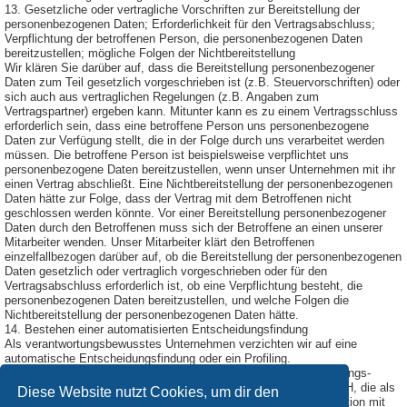
13. Gesetzliche oder vertragliche Vorschriften zur Bereitstellung der
personenbezogenen Daten; Erforderlichkeit für den Vertragsabschluss;
Verpflichtung der betroffenen Person, die personenbezogenen Daten
bereitzustellen; mögliche Folgen der Nichtbereitstellung
Wir klären Sie darüber auf, dass die Bereitstellung personenbezogener
Daten zum Teil gesetzlich vorgeschrieben ist (z.B. Steuervorschriften) oder
sich auch aus vertraglichen Regelungen (z.B. Angaben zum
Vertragspartner) ergeben kann. Mitunter kann es zu einem Vertragsschluss
erforderlich sein, dass eine betroffene Person uns personenbezogene
Daten zur Verfügung stellt, die in der Folge durch uns verarbeitet werden
müssen. Die betroffene Person ist beispielsweise verpflichtet uns
personenbezogene Daten bereitzustellen, wenn unser Unternehmen mit ihr
einen Vertrag abschließt. Eine Nichtbereitstellung der personenbezogenen
Daten hätte zur Folge, dass der Vertrag mit dem Betroffenen nicht
geschlossen werden könnte. Vor einer Bereitstellung personenbezogener
Daten durch den Betroffenen muss sich der Betroffene an einen unserer
Mitarbeiter wenden. Unser Mitarbeiter klärt den Betroffenen
einzelfallbezogen darüber auf, ob die Bereitstellung der personenbezogenen
Daten gesetzlich oder vertraglich vorgeschrieben oder für den
Vertragsabschluss erforderlich ist, ob eine Verpflichtung besteht, die
personenbezogenen Daten bereitzustellen, und welche Folgen die
Nichtbereitstellung der personenbezogenen Daten hätte.
14. Bestehen einer automatisierten Entscheidungsfindung
Als verantwortungsbewusstes Unternehmen verzichten wir auf eine
automatische Entscheidungsfindung oder ein Profiling.
Diese Datenschutzerklärung wurde durch den Datenschutzerklärungs-
Generator der DGD Deutsche Gesellschaft für Datenschutz GmbH, die als
Diese Website nutzt Cookies, um dir den
Externer Datenschutzbeauftragter Passau
tätig ist, in Kooperation mit