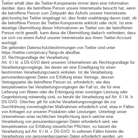
Twitter erhält über die Twitter-Komponente immer dann eine Information
darüber, dass die betroffene Person unsere Internetseite besucht hat, wenn
die betroffene Person zum Zeitpunkt des Aufrufs unserer Internetseite
gleichzeitig bei Twitter eingeloggt ist; dies findet unabhängig davon statt, ob
die betroffene Person die Twitter-Komponente anklickt oder nicht. Ist eine
derartige Übermittlung dieser Informationen an Twitter von der betroffenen
Person nicht gewollt, kann diese die Übermittlung dadurch verhindern, dass
sie sich vor einem Aufruf unserer Internetseite aus ihrem Twitter-Account
ausloggt.
Die geltenden Datenschutzbestimmungen von Twitter sind unter
https://twitter.com/privacy?lang=de abrufbar.
10. Rechtsgrundlage der Verarbeitung
Art. 6 I lit. a DS-GVO dient unserem Unternehmen als Rechtsgrundlage für
Verarbeitungsvorgänge, bei denen wir eine Einwilligung für einen
bestimmten Verarbeitungszweck einholen. Ist die Verarbeitung
personenbezogener Daten zur Erfüllung eines Vertrags, dessen
Vertragspartei die betroffene Person ist, erforderlich, wie dies
beispielsweise bei Verarbeitungsvorgängen der Fall ist, die für eine
Lieferung von Waren oder die Erbringung einer sonstigen Leistung oder
Gegenleistung notwendig sind, so beruht die Verarbeitung auf Art. 6 I lit. b
DS-GVO. Gleiches gilt für solche Verarbeitungsvorgänge die zur
Durchführung vorvertraglicher Maßnahmen erforderlich sind, etwa in Fällen
von Anfragen zur unseren Produkten oder Leistungen. Unterliegt unser
Unternehmen einer rechtlichen Verpflichtung durch welche eine
Verarbeitung von personenbezogenen Daten erforderlich wird, wie
beispielsweise zur Erfüllung steuerlicher Pflichten, so basiert die
Verarbeitung auf Art. 6 I lit. c DS-GVO. In seltenen Fällen könnte die
Verarbeitung von personenbezogenen Daten erforderlich werden, um