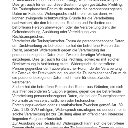
1 Buchstaben e oder f DS-GVO erfolgt, Widerspruch einzulegen.
Dies gilt auch für ein auf diese Bestimmungen gestütztes Profiling.
Die Tauberplanscher-Forum.de verarbeitet die personenbezogenen
Daten im Falle des Widerspruchs nicht mehr, es sei denn, wir
können zwingende schutzwürdige Gründe für die Verarbeitung
nachweisen, die den Interessen, Rechten und Freiheiten der
betroffenen Person überwiegen, oder die Verarbeitung dient der
Geltendmachung, Ausübung oder Verteidigung von
Rechtsansprüchen.
Verarbeitet die Tauberplanscher-Forum.de personenbezogene Daten,
um Direktwerbung zu betreiben, so hat die betroffene Person das
Recht, jederzeit Widerspruch gegen die Verarbeitung der
personenbezogenen Daten zum Zwecke derartiger Werbung
einzulegen. Dies gilt auch für das Profiling, soweit es mit solcher
Direktwerbung in Verbindung steht. Widerspricht die betroffene
Person gegenüber der Tauberplanscher-Forum.de der Verarbeitung
für Zwecke der Direktwerbung, so wird die Tauberplanscher-Forum.de
die personenbezogenen Daten nicht mehr für diese Zwecke
verarbeiten.
Zudem hat die betroffene Person das Recht, aus Gründen, die sich
aus ihrer besonderen Situation ergeben, gegen die sie betreffende
Verarbeitung personenbezogener Daten, die bei der Tauberplanscher-
Forum.de zu wissenschaftlichen oder historischen
Forschungszwecken oder zu statistischen Zwecken gemäß Art. 89
Abs. 1 DS-GVO erfolgen, Widerspruch einzulegen, es sei denn, eine
solche Verarbeitung ist zur Erfüllung einer im öffentlichen Interesse
liegenden Aufgabe erforderlich.
Zur Ausübung des Rechts auf Widerspruch kann sich die betroffene