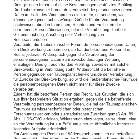
1 Buchstaben e oder f DS-GVO erfolgt, Widerspruch einzulegen.
Dies gilt auch für ein auf diese Bestimmungen gestütztes Profiling.
Die Tauberplanscher-Forum.de verarbeitet die personenbezogenen
Daten im Falle des Widerspruchs nicht mehr, es sei denn, wir
können zwingende schutzwürdige Gründe für die Verarbeitung
nachweisen, die den Interessen, Rechten und Freiheiten der
betroffenen Person überwiegen, oder die Verarbeitung dient der
Geltendmachung, Ausübung oder Verteidigung von
Rechtsansprüchen.
Verarbeitet die Tauberplanscher-Forum.de personenbezogene Daten,
um Direktwerbung zu betreiben, so hat die betroffene Person das
Recht, jederzeit Widerspruch gegen die Verarbeitung der
personenbezogenen Daten zum Zwecke derartiger Werbung
einzulegen. Dies gilt auch für das Profiling, soweit es mit solcher
Direktwerbung in Verbindung steht. Widerspricht die betroffene
Person gegenüber der Tauberplanscher-Forum.de der Verarbeitung
für Zwecke der Direktwerbung, so wird die Tauberplanscher-Forum.de
die personenbezogenen Daten nicht mehr für diese Zwecke
verarbeiten.
Zudem hat die betroffene Person das Recht, aus Gründen, die sich
aus ihrer besonderen Situation ergeben, gegen die sie betreffende
Verarbeitung personenbezogener Daten, die bei der Tauberplanscher-
Forum.de zu wissenschaftlichen oder historischen
Forschungszwecken oder zu statistischen Zwecken gemäß Art. 89
Abs. 1 DS-GVO erfolgen, Widerspruch einzulegen, es sei denn, eine
solche Verarbeitung ist zur Erfüllung einer im öffentlichen Interesse
liegenden Aufgabe erforderlich.
Zur Ausübung des Rechts auf Widerspruch kann sich die betroffene