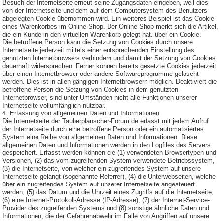
Besuch der Internetseite erneut seine Zugangsdaten eingeben, weil dies
von der Internetseite und dem auf dem Computersystem des Benutzers
abgelegten Cookie übernommen wird. Ein weiteres Beispiel ist das Cookie
eines Warenkorbes im Online-Shop. Der Online-Shop merkt sich die Artikel,
die ein Kunde in den virtuellen Warenkorb gelegt hat, über ein Cookie.
Die betroffene Person kann die Setzung von Cookies durch unsere
Internetseite jederzeit mittels einer entsprechenden Einstellung des
genutzten Internetbrowsers verhindern und damit der Setzung von Cookies
dauerhaft widersprechen. Ferner können bereits gesetzte Cookies jederzeit
über einen Internetbrowser oder andere Softwareprogramme gelöscht
werden. Dies ist in allen gängigen Internetbrowsern möglich. Deaktiviert die
betroffene Person die Setzung von Cookies in dem genutzten
Internetbrowser, sind unter Umständen nicht alle Funktionen unserer
Internetseite vollumfänglich nutzbar.
4. Erfassung von allgemeinen Daten und Informationen
Die Internetseite der Tauberplanscher-Forum.de erfasst mit jedem Aufruf
der Internetseite durch eine betroffene Person oder ein automatisiertes
System eine Reihe von allgemeinen Daten und Informationen. Diese
allgemeinen Daten und Informationen werden in den Logfiles des Servers
gespeichert. Erfasst werden können die (1) verwendeten Browsertypen und
Versionen, (2) das vom zugreifenden System verwendete Betriebssystem,
(3) die Internetseite, von welcher ein zugreifendes System auf unsere
Internetseite gelangt (sogenannte Referrer), (4) die Unterwebseiten, welche
über ein zugreifendes System auf unserer Internetseite angesteuert
werden, (5) das Datum und die Uhrzeit eines Zugriffs auf die Internetseite,
(6) eine Internet-Protokoll-Adresse (IP-Adresse), (7) der Internet-Service-
Provider des zugreifenden Systems und (8) sonstige ähnliche Daten und
Informationen, die der Gefahrenabwehr im Falle von Angriffen auf unsere