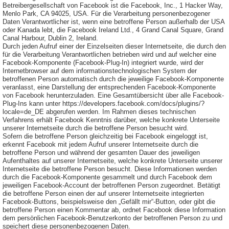
Betreibergesellschaft von Facebook ist die Facebook, Inc., 1 Hacker Way,
Menlo Park, CA 94025, USA. Für die Verarbeitung personenbezogener
Daten Verantwortlicher ist, wenn eine betroffene Person außerhalb der USA
oder Kanada lebt, die Facebook Ireland Ltd., 4 Grand Canal Square, Grand
Canal Harbour, Dublin 2, Ireland.
Durch jeden Aufruf einer der Einzelseiten dieser Internetseite, die durch den
für die Verarbeitung Verantwortlichen betrieben wird und auf welcher eine
Facebook-Komponente (Facebook-Plug-In) integriert wurde, wird der
Internetbrowser auf dem informationstechnologischen System der
betroffenen Person automatisch durch die jeweilige Facebook-Komponente
veranlasst, eine Darstellung der entsprechenden Facebook-Komponente
von Facebook herunterzuladen. Eine Gesamtübersicht über alle Facebook-
Plug-Ins kann unter https://developers.facebook.com/docs/plugins/?
locale=de_DE abgerufen werden. Im Rahmen dieses technischen
Verfahrens erhält Facebook Kenntnis darüber, welche konkrete Unterseite
unserer Internetseite durch die betroffene Person besucht wird.
Sofern die betroffene Person gleichzeitig bei Facebook eingeloggt ist,
erkennt Facebook mit jedem Aufruf unserer Internetseite durch die
betroffene Person und während der gesamten Dauer des jeweiligen
Aufenthaltes auf unserer Internetseite, welche konkrete Unterseite unserer
Internetseite die betroffene Person besucht. Diese Informationen werden
durch die Facebook-Komponente gesammelt und durch Facebook dem
jeweiligen Facebook-Account der betroffenen Person zugeordnet. Betätigt
die betroffene Person einen der auf unserer Internetseite integrierten
Facebook-Buttons, beispielsweise den „Gefällt mir“-Button, oder gibt die
betroffene Person einen Kommentar ab, ordnet Facebook diese Information
dem persönlichen Facebook-Benutzerkonto der betroffenen Person zu und
speichert diese personenbezogenen Daten.