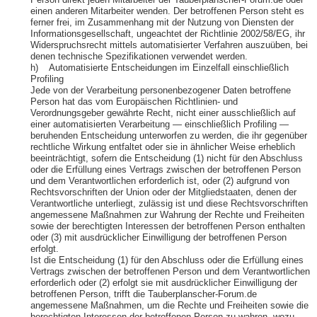
Person direkt jeden Mitarbeiter der Tauberplanscher-Forum.de oder
einen anderen Mitarbeiter wenden. Der betroffenen Person steht es
ferner frei, im Zusammenhang mit der Nutzung von Diensten der
Informationsgesellschaft, ungeachtet der Richtlinie 2002/58/EG, ihr
Widerspruchsrecht mittels automatisierter Verfahren auszuüben, bei
denen technische Spezifikationen verwendet werden.
h) Automatisierte Entscheidungen im Einzelfall einschließlich
Profiling
Jede von der Verarbeitung personenbezogener Daten betroffene
Person hat das vom Europäischen Richtlinien- und
Verordnungsgeber gewährte Recht, nicht einer ausschließlich auf
einer automatisierten Verarbeitung — einschließlich Profiling —
beruhenden Entscheidung unterworfen zu werden, die ihr gegenüber
rechtliche Wirkung entfaltet oder sie in ähnlicher Weise erheblich
beeinträchtigt, sofern die Entscheidung (1) nicht für den Abschluss
oder die Erfüllung eines Vertrags zwischen der betroffenen Person
und dem Verantwortlichen erforderlich ist, oder (2) aufgrund von
Rechtsvorschriften der Union oder der Mitgliedstaaten, denen der
Verantwortliche unterliegt, zulässig ist und diese Rechtsvorschriften
angemessene Maßnahmen zur Wahrung der Rechte und Freiheiten
sowie der berechtigten Interessen der betroffenen Person enthalten
oder (3) mit ausdrücklicher Einwilligung der betroffenen Person
erfolgt.
Ist die Entscheidung (1) für den Abschluss oder die Erfüllung eines
Vertrags zwischen der betroffenen Person und dem Verantwortlichen
erforderlich oder (2) erfolgt sie mit ausdrücklicher Einwilligung der
betroffenen Person, trifft die Tauberplanscher-Forum.de
angemessene Maßnahmen, um die Rechte und Freiheiten sowie die