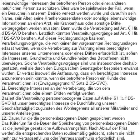
lebenswichtige Interessen der betroffenen Person oder einer anderen
natürlichen Person zu schützen. Dies wäre beispielsweise der Fall, wenn
ein Besucher in unserem Betrieb verletzt werden würde und daraufhin sein
Name, sein Alter, seine Krankenkassendaten oder sonstige lebenswichtige
Informationen an einen Arzt, ein Krankenhaus oder sonstige Dritte
weitergegeben werden müssten. Dann würde die Verarbeitung auf Art. 6 I lit.
d DS-GVO beruhen. Letztlich könnten Verarbeitungsvorgänge auf Art. 6 I lit.
f DS-GVO beruhen. Auf dieser Rechtsgrundlage basieren
Verarbeitungsvorgänge, die von keiner der vorgenannten Rechtsgrundlagen
erfasst werden, wenn die Verarbeitung zur Wahrung eines berechtigten
Interesses unseres Unternehmens oder eines Dritten erforderlich ist, sofern
die Interessen, Grundrechte und Grundfreiheiten des Betroffenen nicht
überwiegen. Solche Verarbeitungsvorgänge sind uns insbesondere deshalb
gestattet, weil sie durch den Europäischen Gesetzgeber besonders erwähnt
wurden. Er vertrat insoweit die Auffassung, dass ein berechtigtes Interesse
anzunehmen sein könnte, wenn die betroffene Person ein Kunde des
Verantwortlichen ist (Erwägungsgrund 47 Satz 2 DS-GVO).
11. Berechtigte Interessen an der Verarbeitung, die von dem
Verantwortlichen oder einem Dritten verfolgt werden
Basiert die Verarbeitung personenbezogener Daten auf Artikel 6 I lit. f DS-
GVO ist unser berechtigtes Interesse die Durchführung unserer
Geschäftstätigkeit zugunsten des Wohlergehens all unserer Mitarbeiter und
unserer Anteilseigner.
12. Dauer, für die die personenbezogenen Daten gespeichert werden
Das Kriterium für die Dauer der Speicherung von personenbezogenen Daten
ist die jeweilige gesetzliche Aufbewahrungsfrist. Nach Ablauf der Frist
werden die entsprechenden Daten routinemäßig gelöscht, sofern sie nicht
mehr zur Vertragserfüllung oder Vertragsanbahnung erforderlich sind.