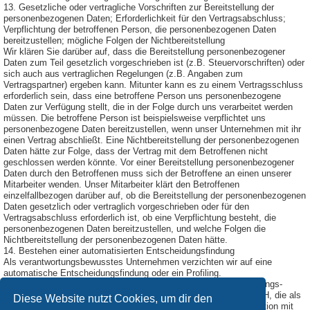
13. Gesetzliche oder vertragliche Vorschriften zur Bereitstellung der
personenbezogenen Daten; Erforderlichkeit für den Vertragsabschluss;
Verpflichtung der betroffenen Person, die personenbezogenen Daten
bereitzustellen; mögliche Folgen der Nichtbereitstellung
Wir klären Sie darüber auf, dass die Bereitstellung personenbezogener
Daten zum Teil gesetzlich vorgeschrieben ist (z.B. Steuervorschriften) oder
sich auch aus vertraglichen Regelungen (z.B. Angaben zum
Vertragspartner) ergeben kann. Mitunter kann es zu einem Vertragsschluss
erforderlich sein, dass eine betroffene Person uns personenbezogene
Daten zur Verfügung stellt, die in der Folge durch uns verarbeitet werden
müssen. Die betroffene Person ist beispielsweise verpflichtet uns
personenbezogene Daten bereitzustellen, wenn unser Unternehmen mit ihr
einen Vertrag abschließt. Eine Nichtbereitstellung der personenbezogenen
Daten hätte zur Folge, dass der Vertrag mit dem Betroffenen nicht
geschlossen werden könnte. Vor einer Bereitstellung personenbezogener
Daten durch den Betroffenen muss sich der Betroffene an einen unserer
Mitarbeiter wenden. Unser Mitarbeiter klärt den Betroffenen
einzelfallbezogen darüber auf, ob die Bereitstellung der personenbezogenen
Daten gesetzlich oder vertraglich vorgeschrieben oder für den
Vertragsabschluss erforderlich ist, ob eine Verpflichtung besteht, die
personenbezogenen Daten bereitzustellen, und welche Folgen die
Nichtbereitstellung der personenbezogenen Daten hätte.
14. Bestehen einer automatisierten Entscheidungsfindung
Als verantwortungsbewusstes Unternehmen verzichten wir auf eine
automatische Entscheidungsfindung oder ein Profiling.
Diese Datenschutzerklärung wurde durch den Datenschutzerklärungs-
Generator der DGD Deutsche Gesellschaft für Datenschutz GmbH, die als
Diese Website nutzt Cookies, um dir den
Externer Datenschutzbeauftragter Passau
tätig ist, in Kooperation mit