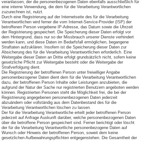
veranlassen, der die personenbezogenen Daten ebenfalls ausschließlich für
eine interne Verwendung, die dem für die Verarbeitung Verantwortlichen
zuzurechnen ist, nutzt.
Durch eine Registrierung auf der Internetseite des für die Verarbeitung
Verantwortlichen wird ferner die vom Internet-Service-Provider (ISP) der
betroffenen Person vergebene IP-Adresse, das Datum sowie die Uhrzeit
der Registrierung gespeichert. Die Speicherung dieser Daten erfolgt vor
dem Hintergrund, dass nur so der Missbrauch unserer Dienste verhindert
werden kann, und diese Daten im Bedarfsfall ermöglichen, begangene
Straftaten aufzuklären. Insofern ist die Speicherung dieser Daten zur
Absicherung des für die Verarbeitung Verantwortlichen erforderlich. Eine
Weitergabe dieser Daten an Dritte erfolgt grundsätzlich nicht, sofern keine
gesetzliche Pflicht zur Weitergabe besteht oder die Weitergabe der
Strafverfolgung dient.
Die Registrierung der betroffenen Person unter freiwilliger Angabe
personenbezogener Daten dient dem für die Verarbeitung Verantwortlichen
dazu, der betroffenen Person Inhalte oder Leistungen anzubieten, die
aufgrund der Natur der Sache nur registrierten Benutzern angeboten werden
können. Registrierten Personen steht die Möglichkeit frei, die bei der
Registrierung angegebenen personenbezogenen Daten jederzeit
abzuändern oder vollständig aus dem Datenbestand des für die
Verarbeitung Verantwortlichen löschen zu lassen.
Der für die Verarbeitung Verantwortliche erteilt jeder betroffenen Person
jederzeit auf Anfrage Auskunft darüber, welche personenbezogenen Daten
über die betroffene Person gespeichert sind. Ferner berichtigt oder löscht
der für die Verarbeitung Verantwortliche personenbezogene Daten auf
Wunsch oder Hinweis der betroffenen Person, soweit dem keine
gesetzlichen Aufbewahrungspflichten entgegenstehen. Die Gesamtheit der