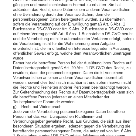
einem Verantwortlichen bereitgestellt wurden, in einem strukturierten,
gängigen und maschinenlesbaren Format zu erhalten. Sie hat
außerdem das Recht, diese Daten einem anderen Verantwortlichen
ohne Behinderung durch den Verantwortlichen, dem die
personenbezogenen Daten bereitgestellt wurden, zu übermitteln,
sofern die Verarbeitung auf der Einwilligung gemäß Art. 6 Abs. 1
Buchstabe a DS-GVO oder Art. 9 Abs. 2 Buchstabe a DS-GVO oder
auf einem Vertrag gemäß Art. 6 Abs. 1 Buchstabe b DS-GVO beruht
und die Verarbeitung mithilfe automatisierter Verfahren erfolgt, sofern
die Verarbeitung nicht für die Wahrnehmung einer Aufgabe
erforderlich ist, die im öffentlichen Interesse liegt oder in Ausübung
öffentlicher Gewalt erfolgt, welche dem Verantwortlichen übertragen
wurde.
Ferner hat die betroffene Person bei der Ausübung ihres Rechts auf
Datenübertragbarkeit gemäß Art. 20 Abs. 1 DS-GVO das Recht, zu
erwirken, dass die personenbezogenen Daten direkt von einem
Verantwortlichen an einen anderen Verantwortlichen übermittelt
werden, soweit dies technisch machbar ist und sofern hiervon nicht
die Rechte und Freiheiten anderer Personen beeinträchtigt werden.
Zur Geltendmachung des Rechts auf Datenübertragbarkeit kann sich
die betroffene Person jederzeit an einen Mitarbeiter der
Tauberplanscher-Forum.de wenden.
g) Recht auf Widerspruch
Jede von der Verarbeitung personenbezogener Daten betroffene
Person hat das vom Europäischen Richtlinien- und
Verordnungsgeber gewährte Recht, aus Gründen, die sich aus ihrer
besonderen Situation ergeben, jederzeit gegen die Verarbeitung sie
betreffender personenbezogener Daten, die aufgrund von Art. 6 Abs.