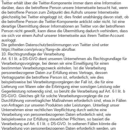
Twitter erhält über die Twitter-Komponente immer dann eine Information
darüber, dass die betroffene Person unsere Internetseite besucht hat, wenn
die betroffene Person zum Zeitpunkt des Aufrufs unserer Internetseite
gleichzeitig bei Twitter eingeloggt ist; dies findet unabhängig davon statt, ob
die betroffene Person die Twitter-Komponente anklickt oder nicht. Ist eine
derartige Übermittlung dieser Informationen an Twitter von der betroffenen
Person nicht gewollt, kann diese die Übermittlung dadurch verhindern, dass
sie sich vor einem Aufruf unserer Internetseite aus ihrem Twitter-Account
ausloggt.
Die geltenden Datenschutzbestimmungen von Twitter sind unter
https://twitter.com/privacy?lang=de abrufbar.
10. Rechtsgrundlage der Verarbeitung
Art. 6 I lit. a DS-GVO dient unserem Unternehmen als Rechtsgrundlage für
Verarbeitungsvorgänge, bei denen wir eine Einwilligung für einen
bestimmten Verarbeitungszweck einholen. Ist die Verarbeitung
personenbezogener Daten zur Erfüllung eines Vertrags, dessen
Vertragspartei die betroffene Person ist, erforderlich, wie dies
beispielsweise bei Verarbeitungsvorgängen der Fall ist, die für eine
Lieferung von Waren oder die Erbringung einer sonstigen Leistung oder
Gegenleistung notwendig sind, so beruht die Verarbeitung auf Art. 6 I lit. b
DS-GVO. Gleiches gilt für solche Verarbeitungsvorgänge die zur
Durchführung vorvertraglicher Maßnahmen erforderlich sind, etwa in Fällen
von Anfragen zur unseren Produkten oder Leistungen. Unterliegt unser
Unternehmen einer rechtlichen Verpflichtung durch welche eine
Verarbeitung von personenbezogenen Daten erforderlich wird, wie
beispielsweise zur Erfüllung steuerlicher Pflichten, so basiert die
Verarbeitung auf Art. 6 I lit. c DS-GVO. In seltenen Fällen könnte die
Verarbeitung von personenbezogenen Daten erforderlich werden, um