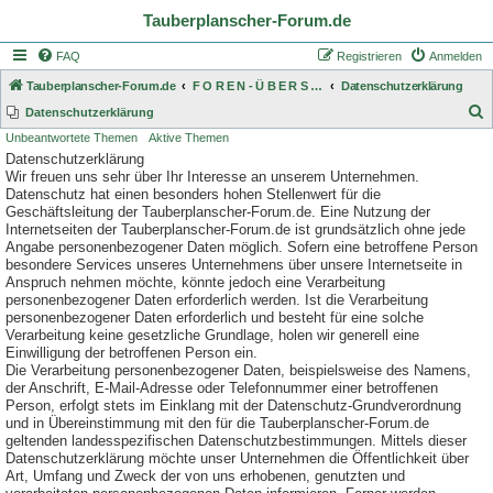
Tauberplanscher-Forum.de
FAQ
Registrieren
Anmelden
Tauberplanscher-Forum.de
F O R E N - Ü B E R S I C H T
Datenschutzerklärung
S
Datenschutzerklärung
Unbeantwortete Themen
Aktive Themen
u
Datenschutzerklärung
c
Wir freuen uns sehr über Ihr Interesse an unserem Unternehmen.
h
Datenschutz hat einen besonders hohen Stellenwert für die
Geschäftsleitung der Tauberplanscher-Forum.de. Eine Nutzung der
e
Internetseiten der Tauberplanscher-Forum.de ist grundsätzlich ohne jede
Angabe personenbezogener Daten möglich. Sofern eine betroffene Person
besondere Services unseres Unternehmens über unsere Internetseite in
Anspruch nehmen möchte, könnte jedoch eine Verarbeitung
personenbezogener Daten erforderlich werden. Ist die Verarbeitung
personenbezogener Daten erforderlich und besteht für eine solche
Verarbeitung keine gesetzliche Grundlage, holen wir generell eine
Einwilligung der betroffenen Person ein.
Die Verarbeitung personenbezogener Daten, beispielsweise des Namens,
der Anschrift, E-Mail-Adresse oder Telefonnummer einer betroffenen
Person, erfolgt stets im Einklang mit der Datenschutz-Grundverordnung
und in Übereinstimmung mit den für die Tauberplanscher-Forum.de
geltenden landesspezifischen Datenschutzbestimmungen. Mittels dieser
Datenschutzerklärung möchte unser Unternehmen die Öffentlichkeit über
Art, Umfang und Zweck der von uns erhobenen, genutzten und