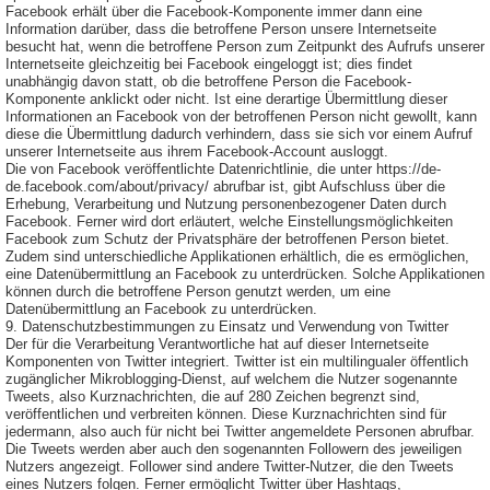
Facebook erhält über die Facebook-Komponente immer dann eine
Information darüber, dass die betroffene Person unsere Internetseite
besucht hat, wenn die betroffene Person zum Zeitpunkt des Aufrufs unserer
Internetseite gleichzeitig bei Facebook eingeloggt ist; dies findet
unabhängig davon statt, ob die betroffene Person die Facebook-
Komponente anklickt oder nicht. Ist eine derartige Übermittlung dieser
Informationen an Facebook von der betroffenen Person nicht gewollt, kann
diese die Übermittlung dadurch verhindern, dass sie sich vor einem Aufruf
unserer Internetseite aus ihrem Facebook-Account ausloggt.
Die von Facebook veröffentlichte Datenrichtlinie, die unter https://de-
de.facebook.com/about/privacy/ abrufbar ist, gibt Aufschluss über die
Erhebung, Verarbeitung und Nutzung personenbezogener Daten durch
Facebook. Ferner wird dort erläutert, welche Einstellungsmöglichkeiten
Facebook zum Schutz der Privatsphäre der betroffenen Person bietet.
Zudem sind unterschiedliche Applikationen erhältlich, die es ermöglichen,
eine Datenübermittlung an Facebook zu unterdrücken. Solche Applikationen
können durch die betroffene Person genutzt werden, um eine
Datenübermittlung an Facebook zu unterdrücken.
9. Datenschutzbestimmungen zu Einsatz und Verwendung von Twitter
Der für die Verarbeitung Verantwortliche hat auf dieser Internetseite
Komponenten von Twitter integriert. Twitter ist ein multilingualer öffentlich
zugänglicher Mikroblogging-Dienst, auf welchem die Nutzer sogenannte
Tweets, also Kurznachrichten, die auf 280 Zeichen begrenzt sind,
veröffentlichen und verbreiten können. Diese Kurznachrichten sind für
jedermann, also auch für nicht bei Twitter angemeldete Personen abrufbar.
Die Tweets werden aber auch den sogenannten Followern des jeweiligen
Nutzers angezeigt. Follower sind andere Twitter-Nutzer, die den Tweets
eines Nutzers folgen. Ferner ermöglicht Twitter über Hashtags,