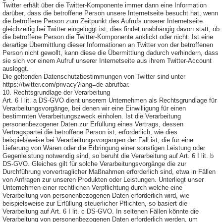
Twitter erhält über die Twitter-Komponente immer dann eine Information
darüber, dass die betroffene Person unsere Internetseite besucht hat, wenn
die betroffene Person zum Zeitpunkt des Aufrufs unserer Internetseite
gleichzeitig bei Twitter eingeloggt ist; dies findet unabhängig davon statt, ob
die betroffene Person die Twitter-Komponente anklickt oder nicht. Ist eine
derartige Übermittlung dieser Informationen an Twitter von der betroffenen
Person nicht gewollt, kann diese die Übermittlung dadurch verhindern, dass
sie sich vor einem Aufruf unserer Internetseite aus ihrem Twitter-Account
ausloggt.
Die geltenden Datenschutzbestimmungen von Twitter sind unter
https://twitter.com/privacy?lang=de abrufbar.
10. Rechtsgrundlage der Verarbeitung
Art. 6 I lit. a DS-GVO dient unserem Unternehmen als Rechtsgrundlage für
Verarbeitungsvorgänge, bei denen wir eine Einwilligung für einen
bestimmten Verarbeitungszweck einholen. Ist die Verarbeitung
personenbezogener Daten zur Erfüllung eines Vertrags, dessen
Vertragspartei die betroffene Person ist, erforderlich, wie dies
beispielsweise bei Verarbeitungsvorgängen der Fall ist, die für eine
Lieferung von Waren oder die Erbringung einer sonstigen Leistung oder
Gegenleistung notwendig sind, so beruht die Verarbeitung auf Art. 6 I lit. b
DS-GVO. Gleiches gilt für solche Verarbeitungsvorgänge die zur
Durchführung vorvertraglicher Maßnahmen erforderlich sind, etwa in Fällen
von Anfragen zur unseren Produkten oder Leistungen. Unterliegt unser
Unternehmen einer rechtlichen Verpflichtung durch welche eine
Verarbeitung von personenbezogenen Daten erforderlich wird, wie
beispielsweise zur Erfüllung steuerlicher Pflichten, so basiert die
Verarbeitung auf Art. 6 I lit. c DS-GVO. In seltenen Fällen könnte die
Verarbeitung von personenbezogenen Daten erforderlich werden, um