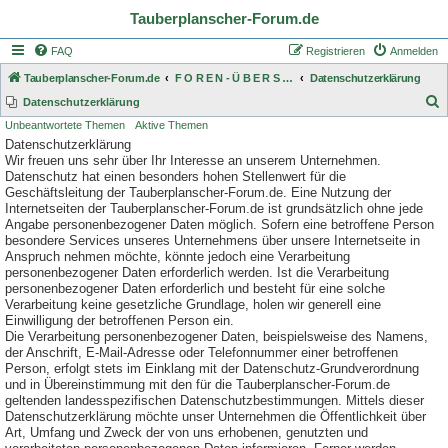
Tauberplanscher-Forum.de
FAQ
Registrieren
Anmelden
Tauberplanscher-Forum.de
F O R E N - Ü B E R S I C H T
Datenschutzerklärung
S
Datenschutzerklärung
Unbeantwortete Themen
Aktive Themen
u
Datenschutzerklärung
c
Wir freuen uns sehr über Ihr Interesse an unserem Unternehmen.
h
Datenschutz hat einen besonders hohen Stellenwert für die
Geschäftsleitung der Tauberplanscher-Forum.de. Eine Nutzung der
e
Internetseiten der Tauberplanscher-Forum.de ist grundsätzlich ohne jede
Angabe personenbezogener Daten möglich. Sofern eine betroffene Person
besondere Services unseres Unternehmens über unsere Internetseite in
Anspruch nehmen möchte, könnte jedoch eine Verarbeitung
personenbezogener Daten erforderlich werden. Ist die Verarbeitung
personenbezogener Daten erforderlich und besteht für eine solche
Verarbeitung keine gesetzliche Grundlage, holen wir generell eine
Einwilligung der betroffenen Person ein.
Die Verarbeitung personenbezogener Daten, beispielsweise des Namens,
der Anschrift, E-Mail-Adresse oder Telefonnummer einer betroffenen
Person, erfolgt stets im Einklang mit der Datenschutz-Grundverordnung
und in Übereinstimmung mit den für die Tauberplanscher-Forum.de
geltenden landesspezifischen Datenschutzbestimmungen. Mittels dieser
Datenschutzerklärung möchte unser Unternehmen die Öffentlichkeit über
Art, Umfang und Zweck der von uns erhobenen, genutzten und