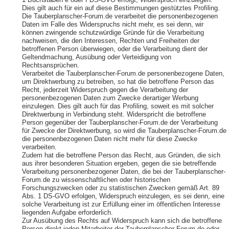
1 Buchstaben e oder f DS-GVO erfolgt, Widerspruch einzulegen.
Dies gilt auch für ein auf diese Bestimmungen gestütztes Profiling.
Die Tauberplanscher-Forum.de verarbeitet die personenbezogenen
Daten im Falle des Widerspruchs nicht mehr, es sei denn, wir
können zwingende schutzwürdige Gründe für die Verarbeitung
nachweisen, die den Interessen, Rechten und Freiheiten der
betroffenen Person überwiegen, oder die Verarbeitung dient der
Geltendmachung, Ausübung oder Verteidigung von
Rechtsansprüchen.
Verarbeitet die Tauberplanscher-Forum.de personenbezogene Daten,
um Direktwerbung zu betreiben, so hat die betroffene Person das
Recht, jederzeit Widerspruch gegen die Verarbeitung der
personenbezogenen Daten zum Zwecke derartiger Werbung
einzulegen. Dies gilt auch für das Profiling, soweit es mit solcher
Direktwerbung in Verbindung steht. Widerspricht die betroffene
Person gegenüber der Tauberplanscher-Forum.de der Verarbeitung
für Zwecke der Direktwerbung, so wird die Tauberplanscher-Forum.de
die personenbezogenen Daten nicht mehr für diese Zwecke
verarbeiten.
Zudem hat die betroffene Person das Recht, aus Gründen, die sich
aus ihrer besonderen Situation ergeben, gegen die sie betreffende
Verarbeitung personenbezogener Daten, die bei der Tauberplanscher-
Forum.de zu wissenschaftlichen oder historischen
Forschungszwecken oder zu statistischen Zwecken gemäß Art. 89
Abs. 1 DS-GVO erfolgen, Widerspruch einzulegen, es sei denn, eine
solche Verarbeitung ist zur Erfüllung einer im öffentlichen Interesse
liegenden Aufgabe erforderlich.
Zur Ausübung des Rechts auf Widerspruch kann sich die betroffene