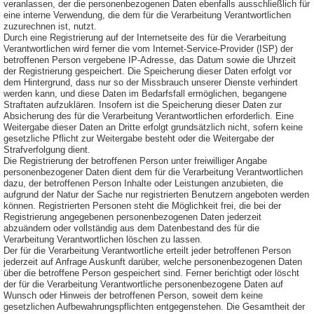
veranlassen, der die personenbezogenen Daten ebenfalls ausschließlich für
eine interne Verwendung, die dem für die Verarbeitung Verantwortlichen
zuzurechnen ist, nutzt.
Durch eine Registrierung auf der Internetseite des für die Verarbeitung
Verantwortlichen wird ferner die vom Internet-Service-Provider (ISP) der
betroffenen Person vergebene IP-Adresse, das Datum sowie die Uhrzeit
der Registrierung gespeichert. Die Speicherung dieser Daten erfolgt vor
dem Hintergrund, dass nur so der Missbrauch unserer Dienste verhindert
werden kann, und diese Daten im Bedarfsfall ermöglichen, begangene
Straftaten aufzuklären. Insofern ist die Speicherung dieser Daten zur
Absicherung des für die Verarbeitung Verantwortlichen erforderlich. Eine
Weitergabe dieser Daten an Dritte erfolgt grundsätzlich nicht, sofern keine
gesetzliche Pflicht zur Weitergabe besteht oder die Weitergabe der
Strafverfolgung dient.
Die Registrierung der betroffenen Person unter freiwilliger Angabe
personenbezogener Daten dient dem für die Verarbeitung Verantwortlichen
dazu, der betroffenen Person Inhalte oder Leistungen anzubieten, die
aufgrund der Natur der Sache nur registrierten Benutzern angeboten werden
können. Registrierten Personen steht die Möglichkeit frei, die bei der
Registrierung angegebenen personenbezogenen Daten jederzeit
abzuändern oder vollständig aus dem Datenbestand des für die
Verarbeitung Verantwortlichen löschen zu lassen.
Der für die Verarbeitung Verantwortliche erteilt jeder betroffenen Person
jederzeit auf Anfrage Auskunft darüber, welche personenbezogenen Daten
über die betroffene Person gespeichert sind. Ferner berichtigt oder löscht
der für die Verarbeitung Verantwortliche personenbezogene Daten auf
Wunsch oder Hinweis der betroffenen Person, soweit dem keine
gesetzlichen Aufbewahrungspflichten entgegenstehen. Die Gesamtheit der