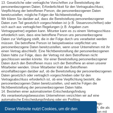
13. Gesetzliche oder vertragliche Vorschriften zur Bereitstellung der
personenbezogenen Daten; Erforderlichkeit für den Vertragsabschluss;
Verpflichtung der betroffenen Person, die personenbezogenen Daten
bereitzustellen; mögliche Folgen der Nichtbereitstellung
Wir klären Sie darüber auf, dass die Bereitstellung personenbezogener
Daten zum Teil gesetzlich vorgeschrieben ist (z.B. Steuervorschriften) oder
sich auch aus vertraglichen Regelungen (z.B. Angaben zum
Vertragspartner) ergeben kann. Mitunter kann es zu einem Vertragsschluss
erforderlich sein, dass eine betroffene Person uns personenbezogene
Daten zur Verfügung stellt, die in der Folge durch uns verarbeitet werden
müssen. Die betroffene Person ist beispielsweise verpflichtet uns
personenbezogene Daten bereitzustellen, wenn unser Unternehmen mit ihr
einen Vertrag abschließt. Eine Nichtbereitstellung der personenbezogenen
Daten hätte zur Folge, dass der Vertrag mit dem Betroffenen nicht
geschlossen werden könnte. Vor einer Bereitstellung personenbezogener
Daten durch den Betroffenen muss sich der Betroffene an einen unserer
Mitarbeiter wenden. Unser Mitarbeiter klärt den Betroffenen
einzelfallbezogen darüber auf, ob die Bereitstellung der personenbezogenen
Daten gesetzlich oder vertraglich vorgeschrieben oder für den
Vertragsabschluss erforderlich ist, ob eine Verpflichtung besteht, die
personenbezogenen Daten bereitzustellen, und welche Folgen die
Nichtbereitstellung der personenbezogenen Daten hätte.
14. Bestehen einer automatisierten Entscheidungsfindung
Als verantwortungsbewusstes Unternehmen verzichten wir auf eine
automatische Entscheidungsfindung oder ein Profiling.
Diese Datenschutzerklärung wurde durch den Datenschutzerklärungs-
Generator der DGD Deutsche Gesellschaft für Datenschutz GmbH, die als
Diese Website nutzt Cookies, um dir den
Externer Datenschutzbeauftragter Passau
tätig ist, in Kooperation mit