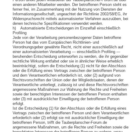
Person direkt jeden Mitarbeiter der Tauberplanscher-Forum.de oder
einen anderen Mitarbeiter wenden. Der betroffenen Person steht es
ferner frei, im Zusammenhang mit der Nutzung von Diensten der
Informationsgesellschaft, ungeachtet der Richtlinie 2002/58/EG, ihr
Widerspruchsrecht mittels automatisierter Verfahren auszuüben, bei
denen technische Spezifikationen verwendet werden.
h) Automatisierte Entscheidungen im Einzelfall einschließlich
Profiling
Jede von der Verarbeitung personenbezogener Daten betroffene
Person hat das vom Europäischen Richtlinien- und
Verordnungsgeber gewährte Recht, nicht einer ausschließlich auf
einer automatisierten Verarbeitung — einschließlich Profiling —
beruhenden Entscheidung unterworfen zu werden, die ihr gegenüber
rechtliche Wirkung entfaltet oder sie in ähnlicher Weise erheblich
beeinträchtigt, sofern die Entscheidung (1) nicht für den Abschluss
oder die Erfüllung eines Vertrags zwischen der betroffenen Person
und dem Verantwortlichen erforderlich ist, oder (2) aufgrund von
Rechtsvorschriften der Union oder der Mitgliedstaaten, denen der
Verantwortliche unterliegt, zulässig ist und diese Rechtsvorschriften
angemessene Maßnahmen zur Wahrung der Rechte und Freiheiten
sowie der berechtigten Interessen der betroffenen Person enthalten
oder (3) mit ausdrücklicher Einwilligung der betroffenen Person
erfolgt.
Ist die Entscheidung (1) für den Abschluss oder die Erfüllung eines
Vertrags zwischen der betroffenen Person und dem Verantwortlichen
erforderlich oder (2) erfolgt sie mit ausdrücklicher Einwilligung der
betroffenen Person, trifft die Tauberplanscher-Forum.de
angemessene Maßnahmen, um die Rechte und Freiheiten sowie die