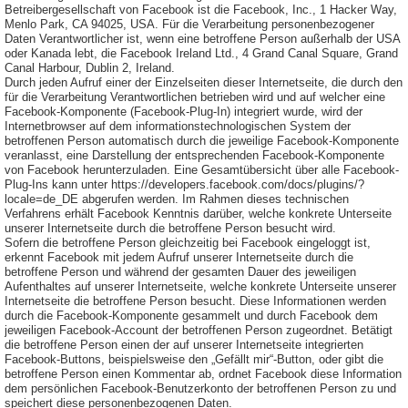
Betreibergesellschaft von Facebook ist die Facebook, Inc., 1 Hacker Way,
Menlo Park, CA 94025, USA. Für die Verarbeitung personenbezogener
Daten Verantwortlicher ist, wenn eine betroffene Person außerhalb der USA
oder Kanada lebt, die Facebook Ireland Ltd., 4 Grand Canal Square, Grand
Canal Harbour, Dublin 2, Ireland.
Durch jeden Aufruf einer der Einzelseiten dieser Internetseite, die durch den
für die Verarbeitung Verantwortlichen betrieben wird und auf welcher eine
Facebook-Komponente (Facebook-Plug-In) integriert wurde, wird der
Internetbrowser auf dem informationstechnologischen System der
betroffenen Person automatisch durch die jeweilige Facebook-Komponente
veranlasst, eine Darstellung der entsprechenden Facebook-Komponente
von Facebook herunterzuladen. Eine Gesamtübersicht über alle Facebook-
Plug-Ins kann unter https://developers.facebook.com/docs/plugins/?
locale=de_DE abgerufen werden. Im Rahmen dieses technischen
Verfahrens erhält Facebook Kenntnis darüber, welche konkrete Unterseite
unserer Internetseite durch die betroffene Person besucht wird.
Sofern die betroffene Person gleichzeitig bei Facebook eingeloggt ist,
erkennt Facebook mit jedem Aufruf unserer Internetseite durch die
betroffene Person und während der gesamten Dauer des jeweiligen
Aufenthaltes auf unserer Internetseite, welche konkrete Unterseite unserer
Internetseite die betroffene Person besucht. Diese Informationen werden
durch die Facebook-Komponente gesammelt und durch Facebook dem
jeweiligen Facebook-Account der betroffenen Person zugeordnet. Betätigt
die betroffene Person einen der auf unserer Internetseite integrierten
Facebook-Buttons, beispielsweise den „Gefällt mir“-Button, oder gibt die
betroffene Person einen Kommentar ab, ordnet Facebook diese Information
dem persönlichen Facebook-Benutzerkonto der betroffenen Person zu und
speichert diese personenbezogenen Daten.