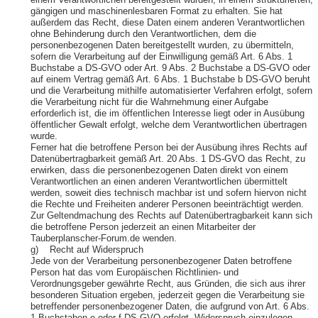
einem Verantwortlichen bereitgestellt wurden, in einem strukturierten,
gängigen und maschinenlesbaren Format zu erhalten. Sie hat
außerdem das Recht, diese Daten einem anderen Verantwortlichen
ohne Behinderung durch den Verantwortlichen, dem die
personenbezogenen Daten bereitgestellt wurden, zu übermitteln,
sofern die Verarbeitung auf der Einwilligung gemäß Art. 6 Abs. 1
Buchstabe a DS-GVO oder Art. 9 Abs. 2 Buchstabe a DS-GVO oder
auf einem Vertrag gemäß Art. 6 Abs. 1 Buchstabe b DS-GVO beruht
und die Verarbeitung mithilfe automatisierter Verfahren erfolgt, sofern
die Verarbeitung nicht für die Wahrnehmung einer Aufgabe
erforderlich ist, die im öffentlichen Interesse liegt oder in Ausübung
öffentlicher Gewalt erfolgt, welche dem Verantwortlichen übertragen
wurde.
Ferner hat die betroffene Person bei der Ausübung ihres Rechts auf
Datenübertragbarkeit gemäß Art. 20 Abs. 1 DS-GVO das Recht, zu
erwirken, dass die personenbezogenen Daten direkt von einem
Verantwortlichen an einen anderen Verantwortlichen übermittelt
werden, soweit dies technisch machbar ist und sofern hiervon nicht
die Rechte und Freiheiten anderer Personen beeinträchtigt werden.
Zur Geltendmachung des Rechts auf Datenübertragbarkeit kann sich
die betroffene Person jederzeit an einen Mitarbeiter der
Tauberplanscher-Forum.de wenden.
g) Recht auf Widerspruch
Jede von der Verarbeitung personenbezogener Daten betroffene
Person hat das vom Europäischen Richtlinien- und
Verordnungsgeber gewährte Recht, aus Gründen, die sich aus ihrer
besonderen Situation ergeben, jederzeit gegen die Verarbeitung sie
betreffender personenbezogener Daten, die aufgrund von Art. 6 Abs.