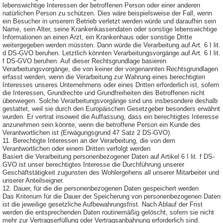
lebenswichtige Interessen der betroffenen Person oder einer anderen
natürlichen Person zu schützen. Dies wäre beispielsweise der Fall, wenn
ein Besucher in unserem Betrieb verletzt werden würde und daraufhin sein
Name, sein Alter, seine Krankenkassendaten oder sonstige lebenswichtige
Informationen an einen Arzt, ein Krankenhaus oder sonstige Dritte
weitergegeben werden müssten. Dann würde die Verarbeitung auf Art. 6 I lit.
d DS-GVO beruhen. Letztlich könnten Verarbeitungsvorgänge auf Art. 6 I lit.
f DS-GVO beruhen. Auf dieser Rechtsgrundlage basieren
Verarbeitungsvorgänge, die von keiner der vorgenannten Rechtsgrundlagen
erfasst werden, wenn die Verarbeitung zur Wahrung eines berechtigten
Interesses unseres Unternehmens oder eines Dritten erforderlich ist, sofern
die Interessen, Grundrechte und Grundfreiheiten des Betroffenen nicht
überwiegen. Solche Verarbeitungsvorgänge sind uns insbesondere deshalb
gestattet, weil sie durch den Europäischen Gesetzgeber besonders erwähnt
wurden. Er vertrat insoweit die Auffassung, dass ein berechtigtes Interesse
anzunehmen sein könnte, wenn die betroffene Person ein Kunde des
Verantwortlichen ist (Erwägungsgrund 47 Satz 2 DS-GVO).
11. Berechtigte Interessen an der Verarbeitung, die von dem
Verantwortlichen oder einem Dritten verfolgt werden
Basiert die Verarbeitung personenbezogener Daten auf Artikel 6 I lit. f DS-
GVO ist unser berechtigtes Interesse die Durchführung unserer
Geschäftstätigkeit zugunsten des Wohlergehens all unserer Mitarbeiter und
unserer Anteilseigner.
12. Dauer, für die die personenbezogenen Daten gespeichert werden
Das Kriterium für die Dauer der Speicherung von personenbezogenen Daten
ist die jeweilige gesetzliche Aufbewahrungsfrist. Nach Ablauf der Frist
werden die entsprechenden Daten routinemäßig gelöscht, sofern sie nicht
mehr zur Vertragserfüllung oder Vertragsanbahnung erforderlich sind.