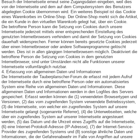
Besuch der Internetseite erneut seine Zugangsdaten eingeben, weil dies
von der Internetseite und dem auf dem Computersystem des Benutzers
abgelegten Cookie übernommen wird. Ein weiteres Beispiel ist das Cookie
eines Warenkorbes im Online-Shop. Der Online-Shop merkt sich die Artikel,
die ein Kunde in den virtuellen Warenkorb gelegt hat, über ein Cookie.
Die betroffene Person kann die Setzung von Cookies durch unsere
Internetseite jederzeit mittels einer entsprechenden Einstellung des
genutzten Internetbrowsers verhindern und damit der Setzung von Cookies
dauerhaft widersprechen. Ferner können bereits gesetzte Cookies jederzeit
über einen Internetbrowser oder andere Softwareprogramme gelöscht
werden. Dies ist in allen gängigen Internetbrowsern möglich. Deaktiviert die
betroffene Person die Setzung von Cookies in dem genutzten
Internetbrowser, sind unter Umständen nicht alle Funktionen unserer
Internetseite vollumfänglich nutzbar.
4. Erfassung von allgemeinen Daten und Informationen
Die Internetseite der Tauberplanscher-Forum.de erfasst mit jedem Aufruf
der Internetseite durch eine betroffene Person oder ein automatisiertes
System eine Reihe von allgemeinen Daten und Informationen. Diese
allgemeinen Daten und Informationen werden in den Logfiles des Servers
gespeichert. Erfasst werden können die (1) verwendeten Browsertypen und
Versionen, (2) das vom zugreifenden System verwendete Betriebssystem,
(3) die Internetseite, von welcher ein zugreifendes System auf unsere
Internetseite gelangt (sogenannte Referrer), (4) die Unterwebseiten, welche
über ein zugreifendes System auf unserer Internetseite angesteuert
werden, (5) das Datum und die Uhrzeit eines Zugriffs auf die Internetseite,
(6) eine Internet-Protokoll-Adresse (IP-Adresse), (7) der Internet-Service-
Provider des zugreifenden Systems und (8) sonstige ähnliche Daten und
Informationen, die der Gefahrenabwehr im Falle von Angriffen auf unsere