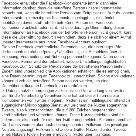
Facebook erhält über die Facebook-Komponente immer dann eine
Information darüber, dass die betroffene Person unsere Internetseite
besucht hat, wenn die betroffene Person zum Zeitpunkt des Aufrufs unserer
Internetseite gleichzeitig bei Facebook eingeloggt ist; dies findet
unabhängig davon statt, ob die betroffene Person die Facebook-
Komponente anklickt oder nicht. Ist eine derartige Übermittlung dieser
Informationen an Facebook von der betroffenen Person nicht gewollt, kann
diese die Übermittlung dadurch verhindern, dass sie sich vor einem Aufruf
unserer Internetseite aus ihrem Facebook-Account ausloggt.
Die von Facebook veröffentlichte Datenrichtlinie, die unter https://de-
de.facebook.com/about/privacy/ abrufbar ist, gibt Aufschluss über die
Erhebung, Verarbeitung und Nutzung personenbezogener Daten durch
Facebook. Ferner wird dort erläutert, welche Einstellungsmöglichkeiten
Facebook zum Schutz der Privatsphäre der betroffenen Person bietet.
Zudem sind unterschiedliche Applikationen erhältlich, die es ermöglichen,
eine Datenübermittlung an Facebook zu unterdrücken. Solche Applikationen
können durch die betroffene Person genutzt werden, um eine
Datenübermittlung an Facebook zu unterdrücken.
9. Datenschutzbestimmungen zu Einsatz und Verwendung von Twitter
Der für die Verarbeitung Verantwortliche hat auf dieser Internetseite
Komponenten von Twitter integriert. Twitter ist ein multilingualer öffentlich
zugänglicher Mikroblogging-Dienst, auf welchem die Nutzer sogenannte
Tweets, also Kurznachrichten, die auf 280 Zeichen begrenzt sind,
veröffentlichen und verbreiten können. Diese Kurznachrichten sind für
jedermann, also auch für nicht bei Twitter angemeldete Personen abrufbar.
Die Tweets werden aber auch den sogenannten Followern des jeweiligen
Nutzers angezeigt. Follower sind andere Twitter-Nutzer, die den Tweets
eines Nutzers folgen. Ferner ermöglicht Twitter über Hashtags,