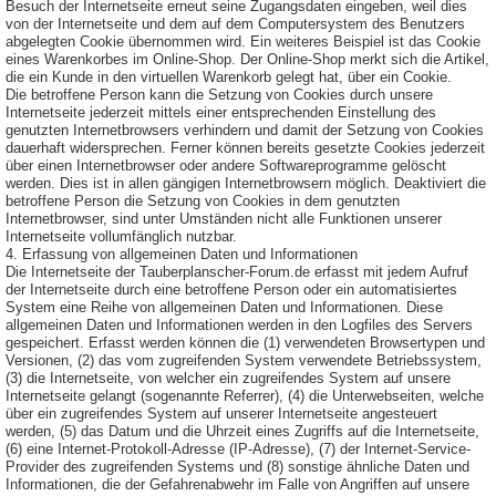
Besuch der Internetseite erneut seine Zugangsdaten eingeben, weil dies
von der Internetseite und dem auf dem Computersystem des Benutzers
abgelegten Cookie übernommen wird. Ein weiteres Beispiel ist das Cookie
eines Warenkorbes im Online-Shop. Der Online-Shop merkt sich die Artikel,
die ein Kunde in den virtuellen Warenkorb gelegt hat, über ein Cookie.
Die betroffene Person kann die Setzung von Cookies durch unsere
Internetseite jederzeit mittels einer entsprechenden Einstellung des
genutzten Internetbrowsers verhindern und damit der Setzung von Cookies
dauerhaft widersprechen. Ferner können bereits gesetzte Cookies jederzeit
über einen Internetbrowser oder andere Softwareprogramme gelöscht
werden. Dies ist in allen gängigen Internetbrowsern möglich. Deaktiviert die
betroffene Person die Setzung von Cookies in dem genutzten
Internetbrowser, sind unter Umständen nicht alle Funktionen unserer
Internetseite vollumfänglich nutzbar.
4. Erfassung von allgemeinen Daten und Informationen
Die Internetseite der Tauberplanscher-Forum.de erfasst mit jedem Aufruf
der Internetseite durch eine betroffene Person oder ein automatisiertes
System eine Reihe von allgemeinen Daten und Informationen. Diese
allgemeinen Daten und Informationen werden in den Logfiles des Servers
gespeichert. Erfasst werden können die (1) verwendeten Browsertypen und
Versionen, (2) das vom zugreifenden System verwendete Betriebssystem,
(3) die Internetseite, von welcher ein zugreifendes System auf unsere
Internetseite gelangt (sogenannte Referrer), (4) die Unterwebseiten, welche
über ein zugreifendes System auf unserer Internetseite angesteuert
werden, (5) das Datum und die Uhrzeit eines Zugriffs auf die Internetseite,
(6) eine Internet-Protokoll-Adresse (IP-Adresse), (7) der Internet-Service-
Provider des zugreifenden Systems und (8) sonstige ähnliche Daten und
Informationen, die der Gefahrenabwehr im Falle von Angriffen auf unsere