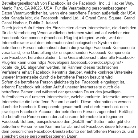
Betreibergesellschaft von Facebook ist die Facebook, Inc., 1 Hacker Way,
Menlo Park, CA 94025, USA. Für die Verarbeitung personenbezogener
Daten Verantwortlicher ist, wenn eine betroffene Person außerhalb der USA
oder Kanada lebt, die Facebook Ireland Ltd., 4 Grand Canal Square, Grand
Canal Harbour, Dublin 2, Ireland.
Durch jeden Aufruf einer der Einzelseiten dieser Internetseite, die durch den
für die Verarbeitung Verantwortlichen betrieben wird und auf welcher eine
Facebook-Komponente (Facebook-Plug-In) integriert wurde, wird der
Internetbrowser auf dem informationstechnologischen System der
betroffenen Person automatisch durch die jeweilige Facebook-Komponente
veranlasst, eine Darstellung der entsprechenden Facebook-Komponente
von Facebook herunterzuladen. Eine Gesamtübersicht über alle Facebook-
Plug-Ins kann unter https://developers.facebook.com/docs/plugins/?
locale=de_DE abgerufen werden. Im Rahmen dieses technischen
Verfahrens erhält Facebook Kenntnis darüber, welche konkrete Unterseite
unserer Internetseite durch die betroffene Person besucht wird.
Sofern die betroffene Person gleichzeitig bei Facebook eingeloggt ist,
erkennt Facebook mit jedem Aufruf unserer Internetseite durch die
betroffene Person und während der gesamten Dauer des jeweiligen
Aufenthaltes auf unserer Internetseite, welche konkrete Unterseite unserer
Internetseite die betroffene Person besucht. Diese Informationen werden
durch die Facebook-Komponente gesammelt und durch Facebook dem
jeweiligen Facebook-Account der betroffenen Person zugeordnet. Betätigt
die betroffene Person einen der auf unserer Internetseite integrierten
Facebook-Buttons, beispielsweise den „Gefällt mir“-Button, oder gibt die
betroffene Person einen Kommentar ab, ordnet Facebook diese Information
dem persönlichen Facebook-Benutzerkonto der betroffenen Person zu und
speichert diese personenbezogenen Daten.