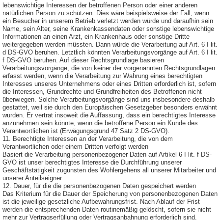
lebenswichtige Interessen der betroffenen Person oder einer anderen
natürlichen Person zu schützen. Dies wäre beispielsweise der Fall, wenn
ein Besucher in unserem Betrieb verletzt werden würde und daraufhin sein
Name, sein Alter, seine Krankenkassendaten oder sonstige lebenswichtige
Informationen an einen Arzt, ein Krankenhaus oder sonstige Dritte
weitergegeben werden müssten. Dann würde die Verarbeitung auf Art. 6 I lit.
d DS-GVO beruhen. Letztlich könnten Verarbeitungsvorgänge auf Art. 6 I lit.
f DS-GVO beruhen. Auf dieser Rechtsgrundlage basieren
Verarbeitungsvorgänge, die von keiner der vorgenannten Rechtsgrundlagen
erfasst werden, wenn die Verarbeitung zur Wahrung eines berechtigten
Interesses unseres Unternehmens oder eines Dritten erforderlich ist, sofern
die Interessen, Grundrechte und Grundfreiheiten des Betroffenen nicht
überwiegen. Solche Verarbeitungsvorgänge sind uns insbesondere deshalb
gestattet, weil sie durch den Europäischen Gesetzgeber besonders erwähnt
wurden. Er vertrat insoweit die Auffassung, dass ein berechtigtes Interesse
anzunehmen sein könnte, wenn die betroffene Person ein Kunde des
Verantwortlichen ist (Erwägungsgrund 47 Satz 2 DS-GVO).
11. Berechtigte Interessen an der Verarbeitung, die von dem
Verantwortlichen oder einem Dritten verfolgt werden
Basiert die Verarbeitung personenbezogener Daten auf Artikel 6 I lit. f DS-
GVO ist unser berechtigtes Interesse die Durchführung unserer
Geschäftstätigkeit zugunsten des Wohlergehens all unserer Mitarbeiter und
unserer Anteilseigner.
12. Dauer, für die die personenbezogenen Daten gespeichert werden
Das Kriterium für die Dauer der Speicherung von personenbezogenen Daten
ist die jeweilige gesetzliche Aufbewahrungsfrist. Nach Ablauf der Frist
werden die entsprechenden Daten routinemäßig gelöscht, sofern sie nicht
mehr zur Vertragserfüllung oder Vertragsanbahnung erforderlich sind.