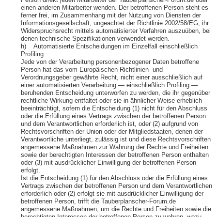
Person direkt jeden Mitarbeiter der Tauberplanscher-Forum.de oder
einen anderen Mitarbeiter wenden. Der betroffenen Person steht es
ferner frei, im Zusammenhang mit der Nutzung von Diensten der
Informationsgesellschaft, ungeachtet der Richtlinie 2002/58/EG, ihr
Widerspruchsrecht mittels automatisierter Verfahren auszuüben, bei
denen technische Spezifikationen verwendet werden.
h) Automatisierte Entscheidungen im Einzelfall einschließlich
Profiling
Jede von der Verarbeitung personenbezogener Daten betroffene
Person hat das vom Europäischen Richtlinien- und
Verordnungsgeber gewährte Recht, nicht einer ausschließlich auf
einer automatisierten Verarbeitung — einschließlich Profiling —
beruhenden Entscheidung unterworfen zu werden, die ihr gegenüber
rechtliche Wirkung entfaltet oder sie in ähnlicher Weise erheblich
beeinträchtigt, sofern die Entscheidung (1) nicht für den Abschluss
oder die Erfüllung eines Vertrags zwischen der betroffenen Person
und dem Verantwortlichen erforderlich ist, oder (2) aufgrund von
Rechtsvorschriften der Union oder der Mitgliedstaaten, denen der
Verantwortliche unterliegt, zulässig ist und diese Rechtsvorschriften
angemessene Maßnahmen zur Wahrung der Rechte und Freiheiten
sowie der berechtigten Interessen der betroffenen Person enthalten
oder (3) mit ausdrücklicher Einwilligung der betroffenen Person
erfolgt.
Ist die Entscheidung (1) für den Abschluss oder die Erfüllung eines
Vertrags zwischen der betroffenen Person und dem Verantwortlichen
erforderlich oder (2) erfolgt sie mit ausdrücklicher Einwilligung der
betroffenen Person, trifft die Tauberplanscher-Forum.de
angemessene Maßnahmen, um die Rechte und Freiheiten sowie die