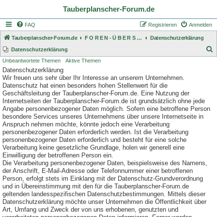
Tauberplanscher-Forum.de
FAQ
Registrieren
Anmelden
Tauberplanscher-Forum.de
F O R E N - Ü B E R S I C H T
Datenschutzerklärung
S
Datenschutzerklärung
Unbeantwortete Themen
Aktive Themen
u
Datenschutzerklärung
c
Wir freuen uns sehr über Ihr Interesse an unserem Unternehmen.
h
Datenschutz hat einen besonders hohen Stellenwert für die
Geschäftsleitung der Tauberplanscher-Forum.de. Eine Nutzung der
e
Internetseiten der Tauberplanscher-Forum.de ist grundsätzlich ohne jede
Angabe personenbezogener Daten möglich. Sofern eine betroffene Person
besondere Services unseres Unternehmens über unsere Internetseite in
Anspruch nehmen möchte, könnte jedoch eine Verarbeitung
personenbezogener Daten erforderlich werden. Ist die Verarbeitung
personenbezogener Daten erforderlich und besteht für eine solche
Verarbeitung keine gesetzliche Grundlage, holen wir generell eine
Einwilligung der betroffenen Person ein.
Die Verarbeitung personenbezogener Daten, beispielsweise des Namens,
der Anschrift, E-Mail-Adresse oder Telefonnummer einer betroffenen
Person, erfolgt stets im Einklang mit der Datenschutz-Grundverordnung
und in Übereinstimmung mit den für die Tauberplanscher-Forum.de
geltenden landesspezifischen Datenschutzbestimmungen. Mittels dieser
Datenschutzerklärung möchte unser Unternehmen die Öffentlichkeit über
Art, Umfang und Zweck der von uns erhobenen, genutzten und