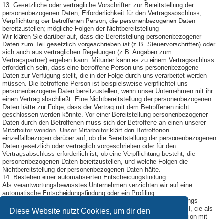
13. Gesetzliche oder vertragliche Vorschriften zur Bereitstellung der
personenbezogenen Daten; Erforderlichkeit für den Vertragsabschluss;
Verpflichtung der betroffenen Person, die personenbezogenen Daten
bereitzustellen; mögliche Folgen der Nichtbereitstellung
Wir klären Sie darüber auf, dass die Bereitstellung personenbezogener
Daten zum Teil gesetzlich vorgeschrieben ist (z.B. Steuervorschriften) oder
sich auch aus vertraglichen Regelungen (z.B. Angaben zum
Vertragspartner) ergeben kann. Mitunter kann es zu einem Vertragsschluss
erforderlich sein, dass eine betroffene Person uns personenbezogene
Daten zur Verfügung stellt, die in der Folge durch uns verarbeitet werden
müssen. Die betroffene Person ist beispielsweise verpflichtet uns
personenbezogene Daten bereitzustellen, wenn unser Unternehmen mit ihr
einen Vertrag abschließt. Eine Nichtbereitstellung der personenbezogenen
Daten hätte zur Folge, dass der Vertrag mit dem Betroffenen nicht
geschlossen werden könnte. Vor einer Bereitstellung personenbezogener
Daten durch den Betroffenen muss sich der Betroffene an einen unserer
Mitarbeiter wenden. Unser Mitarbeiter klärt den Betroffenen
einzelfallbezogen darüber auf, ob die Bereitstellung der personenbezogenen
Daten gesetzlich oder vertraglich vorgeschrieben oder für den
Vertragsabschluss erforderlich ist, ob eine Verpflichtung besteht, die
personenbezogenen Daten bereitzustellen, und welche Folgen die
Nichtbereitstellung der personenbezogenen Daten hätte.
14. Bestehen einer automatisierten Entscheidungsfindung
Als verantwortungsbewusstes Unternehmen verzichten wir auf eine
automatische Entscheidungsfindung oder ein Profiling.
Diese Datenschutzerklärung wurde durch den Datenschutzerklärungs-
Generator der DGD Deutsche Gesellschaft für Datenschutz GmbH, die als
Diese Website nutzt Cookies, um dir den
Externer Datenschutzbeauftragter Passau
tätig ist, in Kooperation mit