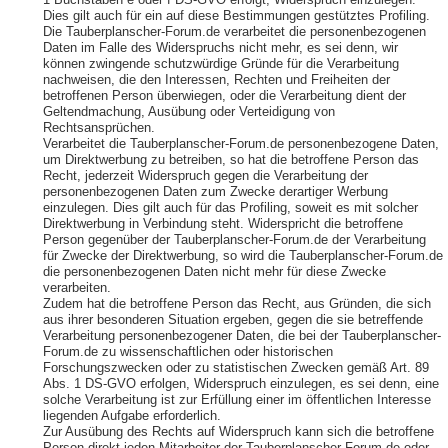
1 Buchstaben e oder f DS-GVO erfolgt, Widerspruch einzulegen.
Dies gilt auch für ein auf diese Bestimmungen gestütztes Profiling.
Die Tauberplanscher-Forum.de verarbeitet die personenbezogenen
Daten im Falle des Widerspruchs nicht mehr, es sei denn, wir
können zwingende schutzwürdige Gründe für die Verarbeitung
nachweisen, die den Interessen, Rechten und Freiheiten der
betroffenen Person überwiegen, oder die Verarbeitung dient der
Geltendmachung, Ausübung oder Verteidigung von
Rechtsansprüchen.
Verarbeitet die Tauberplanscher-Forum.de personenbezogene Daten,
um Direktwerbung zu betreiben, so hat die betroffene Person das
Recht, jederzeit Widerspruch gegen die Verarbeitung der
personenbezogenen Daten zum Zwecke derartiger Werbung
einzulegen. Dies gilt auch für das Profiling, soweit es mit solcher
Direktwerbung in Verbindung steht. Widerspricht die betroffene
Person gegenüber der Tauberplanscher-Forum.de der Verarbeitung
für Zwecke der Direktwerbung, so wird die Tauberplanscher-Forum.de
die personenbezogenen Daten nicht mehr für diese Zwecke
verarbeiten.
Zudem hat die betroffene Person das Recht, aus Gründen, die sich
aus ihrer besonderen Situation ergeben, gegen die sie betreffende
Verarbeitung personenbezogener Daten, die bei der Tauberplanscher-
Forum.de zu wissenschaftlichen oder historischen
Forschungszwecken oder zu statistischen Zwecken gemäß Art. 89
Abs. 1 DS-GVO erfolgen, Widerspruch einzulegen, es sei denn, eine
solche Verarbeitung ist zur Erfüllung einer im öffentlichen Interesse
liegenden Aufgabe erforderlich.
Zur Ausübung des Rechts auf Widerspruch kann sich die betroffene