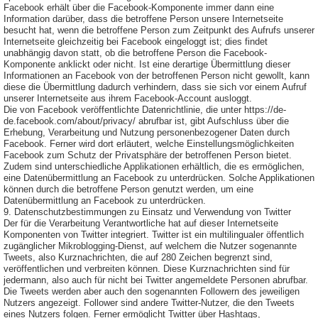
Facebook erhält über die Facebook-Komponente immer dann eine
Information darüber, dass die betroffene Person unsere Internetseite
besucht hat, wenn die betroffene Person zum Zeitpunkt des Aufrufs unserer
Internetseite gleichzeitig bei Facebook eingeloggt ist; dies findet
unabhängig davon statt, ob die betroffene Person die Facebook-
Komponente anklickt oder nicht. Ist eine derartige Übermittlung dieser
Informationen an Facebook von der betroffenen Person nicht gewollt, kann
diese die Übermittlung dadurch verhindern, dass sie sich vor einem Aufruf
unserer Internetseite aus ihrem Facebook-Account ausloggt.
Die von Facebook veröffentlichte Datenrichtlinie, die unter https://de-
de.facebook.com/about/privacy/ abrufbar ist, gibt Aufschluss über die
Erhebung, Verarbeitung und Nutzung personenbezogener Daten durch
Facebook. Ferner wird dort erläutert, welche Einstellungsmöglichkeiten
Facebook zum Schutz der Privatsphäre der betroffenen Person bietet.
Zudem sind unterschiedliche Applikationen erhältlich, die es ermöglichen,
eine Datenübermittlung an Facebook zu unterdrücken. Solche Applikationen
können durch die betroffene Person genutzt werden, um eine
Datenübermittlung an Facebook zu unterdrücken.
9. Datenschutzbestimmungen zu Einsatz und Verwendung von Twitter
Der für die Verarbeitung Verantwortliche hat auf dieser Internetseite
Komponenten von Twitter integriert. Twitter ist ein multilingualer öffentlich
zugänglicher Mikroblogging-Dienst, auf welchem die Nutzer sogenannte
Tweets, also Kurznachrichten, die auf 280 Zeichen begrenzt sind,
veröffentlichen und verbreiten können. Diese Kurznachrichten sind für
jedermann, also auch für nicht bei Twitter angemeldete Personen abrufbar.
Die Tweets werden aber auch den sogenannten Followern des jeweiligen
Nutzers angezeigt. Follower sind andere Twitter-Nutzer, die den Tweets
eines Nutzers folgen. Ferner ermöglicht Twitter über Hashtags,