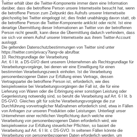
Twitter erhält über die Twitter-Komponente immer dann eine Information
darüber, dass die betroffene Person unsere Internetseite besucht hat, wenn
die betroffene Person zum Zeitpunkt des Aufrufs unserer Internetseite
gleichzeitig bei Twitter eingeloggt ist; dies findet unabhängig davon statt, ob
die betroffene Person die Twitter-Komponente anklickt oder nicht. Ist eine
derartige Übermittlung dieser Informationen an Twitter von der betroffenen
Person nicht gewollt, kann diese die Übermittlung dadurch verhindern, dass
sie sich vor einem Aufruf unserer Internetseite aus ihrem Twitter-Account
ausloggt.
Die geltenden Datenschutzbestimmungen von Twitter sind unter
https://twitter.com/privacy?lang=de abrufbar.
10. Rechtsgrundlage der Verarbeitung
Art. 6 I lit. a DS-GVO dient unserem Unternehmen als Rechtsgrundlage für
Verarbeitungsvorgänge, bei denen wir eine Einwilligung für einen
bestimmten Verarbeitungszweck einholen. Ist die Verarbeitung
personenbezogener Daten zur Erfüllung eines Vertrags, dessen
Vertragspartei die betroffene Person ist, erforderlich, wie dies
beispielsweise bei Verarbeitungsvorgängen der Fall ist, die für eine
Lieferung von Waren oder die Erbringung einer sonstigen Leistung oder
Gegenleistung notwendig sind, so beruht die Verarbeitung auf Art. 6 I lit. b
DS-GVO. Gleiches gilt für solche Verarbeitungsvorgänge die zur
Durchführung vorvertraglicher Maßnahmen erforderlich sind, etwa in Fällen
von Anfragen zur unseren Produkten oder Leistungen. Unterliegt unser
Unternehmen einer rechtlichen Verpflichtung durch welche eine
Verarbeitung von personenbezogenen Daten erforderlich wird, wie
beispielsweise zur Erfüllung steuerlicher Pflichten, so basiert die
Verarbeitung auf Art. 6 I lit. c DS-GVO. In seltenen Fällen könnte die
Verarbeitung von personenbezogenen Daten erforderlich werden, um