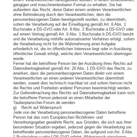
einem Verantwortlichen bereitgestellt wurden, in einem strukturierten,
gängigen und maschinenlesbaren Format zu erhalten. Sie hat
außerdem das Recht, diese Daten einem anderen Verantwortlichen
ohne Behinderung durch den Verantwortlichen, dem die
personenbezogenen Daten bereitgestellt wurden, zu übermitteln,
sofern die Verarbeitung auf der Einwilligung gemäß Art. 6 Abs. 1
Buchstabe a DS-GVO oder Art. 9 Abs. 2 Buchstabe a DS-GVO oder
auf einem Vertrag gemäß Art. 6 Abs. 1 Buchstabe b DS-GVO beruht
und die Verarbeitung mithilfe automatisierter Verfahren erfolgt, sofern
die Verarbeitung nicht für die Wahrnehmung einer Aufgabe
erforderlich ist, die im öffentlichen Interesse liegt oder in Ausübung
öffentlicher Gewalt erfolgt, welche dem Verantwortlichen übertragen
wurde.
Ferner hat die betroffene Person bei der Ausübung ihres Rechts auf
Datenübertragbarkeit gemäß Art. 20 Abs. 1 DS-GVO das Recht, zu
erwirken, dass die personenbezogenen Daten direkt von einem
Verantwortlichen an einen anderen Verantwortlichen übermittelt
werden, soweit dies technisch machbar ist und sofern hiervon nicht
die Rechte und Freiheiten anderer Personen beeinträchtigt werden.
Zur Geltendmachung des Rechts auf Datenübertragbarkeit kann sich
die betroffene Person jederzeit an einen Mitarbeiter der
Tauberplanscher-Forum.de wenden.
g) Recht auf Widerspruch
Jede von der Verarbeitung personenbezogener Daten betroffene
Person hat das vom Europäischen Richtlinien- und
Verordnungsgeber gewährte Recht, aus Gründen, die sich aus ihrer
besonderen Situation ergeben, jederzeit gegen die Verarbeitung sie
betreffender personenbezogener Daten, die aufgrund von Art. 6 Abs.