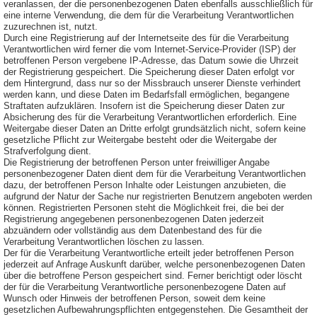
veranlassen, der die personenbezogenen Daten ebenfalls ausschließlich für
eine interne Verwendung, die dem für die Verarbeitung Verantwortlichen
zuzurechnen ist, nutzt.
Durch eine Registrierung auf der Internetseite des für die Verarbeitung
Verantwortlichen wird ferner die vom Internet-Service-Provider (ISP) der
betroffenen Person vergebene IP-Adresse, das Datum sowie die Uhrzeit
der Registrierung gespeichert. Die Speicherung dieser Daten erfolgt vor
dem Hintergrund, dass nur so der Missbrauch unserer Dienste verhindert
werden kann, und diese Daten im Bedarfsfall ermöglichen, begangene
Straftaten aufzuklären. Insofern ist die Speicherung dieser Daten zur
Absicherung des für die Verarbeitung Verantwortlichen erforderlich. Eine
Weitergabe dieser Daten an Dritte erfolgt grundsätzlich nicht, sofern keine
gesetzliche Pflicht zur Weitergabe besteht oder die Weitergabe der
Strafverfolgung dient.
Die Registrierung der betroffenen Person unter freiwilliger Angabe
personenbezogener Daten dient dem für die Verarbeitung Verantwortlichen
dazu, der betroffenen Person Inhalte oder Leistungen anzubieten, die
aufgrund der Natur der Sache nur registrierten Benutzern angeboten werden
können. Registrierten Personen steht die Möglichkeit frei, die bei der
Registrierung angegebenen personenbezogenen Daten jederzeit
abzuändern oder vollständig aus dem Datenbestand des für die
Verarbeitung Verantwortlichen löschen zu lassen.
Der für die Verarbeitung Verantwortliche erteilt jeder betroffenen Person
jederzeit auf Anfrage Auskunft darüber, welche personenbezogenen Daten
über die betroffene Person gespeichert sind. Ferner berichtigt oder löscht
der für die Verarbeitung Verantwortliche personenbezogene Daten auf
Wunsch oder Hinweis der betroffenen Person, soweit dem keine
gesetzlichen Aufbewahrungspflichten entgegenstehen. Die Gesamtheit der