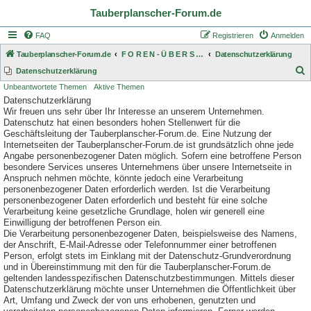
Tauberplanscher-Forum.de
FAQ
Registrieren
Anmelden
Tauberplanscher-Forum.de
F O R E N - Ü B E R S I C H T
Datenschutzerklärung
S
Datenschutzerklärung
Unbeantwortete Themen
Aktive Themen
u
Datenschutzerklärung
c
Wir freuen uns sehr über Ihr Interesse an unserem Unternehmen.
h
Datenschutz hat einen besonders hohen Stellenwert für die
Geschäftsleitung der Tauberplanscher-Forum.de. Eine Nutzung der
e
Internetseiten der Tauberplanscher-Forum.de ist grundsätzlich ohne jede
Angabe personenbezogener Daten möglich. Sofern eine betroffene Person
besondere Services unseres Unternehmens über unsere Internetseite in
Anspruch nehmen möchte, könnte jedoch eine Verarbeitung
personenbezogener Daten erforderlich werden. Ist die Verarbeitung
personenbezogener Daten erforderlich und besteht für eine solche
Verarbeitung keine gesetzliche Grundlage, holen wir generell eine
Einwilligung der betroffenen Person ein.
Die Verarbeitung personenbezogener Daten, beispielsweise des Namens,
der Anschrift, E-Mail-Adresse oder Telefonnummer einer betroffenen
Person, erfolgt stets im Einklang mit der Datenschutz-Grundverordnung
und in Übereinstimmung mit den für die Tauberplanscher-Forum.de
geltenden landesspezifischen Datenschutzbestimmungen. Mittels dieser
Datenschutzerklärung möchte unser Unternehmen die Öffentlichkeit über
Art, Umfang und Zweck der von uns erhobenen, genutzten und