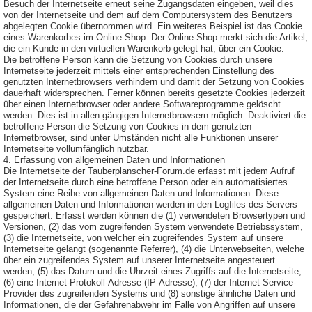
Besuch der Internetseite erneut seine Zugangsdaten eingeben, weil dies
von der Internetseite und dem auf dem Computersystem des Benutzers
abgelegten Cookie übernommen wird. Ein weiteres Beispiel ist das Cookie
eines Warenkorbes im Online-Shop. Der Online-Shop merkt sich die Artikel,
die ein Kunde in den virtuellen Warenkorb gelegt hat, über ein Cookie.
Die betroffene Person kann die Setzung von Cookies durch unsere
Internetseite jederzeit mittels einer entsprechenden Einstellung des
genutzten Internetbrowsers verhindern und damit der Setzung von Cookies
dauerhaft widersprechen. Ferner können bereits gesetzte Cookies jederzeit
über einen Internetbrowser oder andere Softwareprogramme gelöscht
werden. Dies ist in allen gängigen Internetbrowsern möglich. Deaktiviert die
betroffene Person die Setzung von Cookies in dem genutzten
Internetbrowser, sind unter Umständen nicht alle Funktionen unserer
Internetseite vollumfänglich nutzbar.
4. Erfassung von allgemeinen Daten und Informationen
Die Internetseite der Tauberplanscher-Forum.de erfasst mit jedem Aufruf
der Internetseite durch eine betroffene Person oder ein automatisiertes
System eine Reihe von allgemeinen Daten und Informationen. Diese
allgemeinen Daten und Informationen werden in den Logfiles des Servers
gespeichert. Erfasst werden können die (1) verwendeten Browsertypen und
Versionen, (2) das vom zugreifenden System verwendete Betriebssystem,
(3) die Internetseite, von welcher ein zugreifendes System auf unsere
Internetseite gelangt (sogenannte Referrer), (4) die Unterwebseiten, welche
über ein zugreifendes System auf unserer Internetseite angesteuert
werden, (5) das Datum und die Uhrzeit eines Zugriffs auf die Internetseite,
(6) eine Internet-Protokoll-Adresse (IP-Adresse), (7) der Internet-Service-
Provider des zugreifenden Systems und (8) sonstige ähnliche Daten und
Informationen, die der Gefahrenabwehr im Falle von Angriffen auf unsere