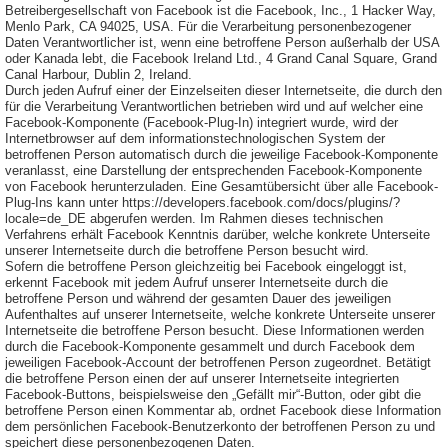
Betreibergesellschaft von Facebook ist die Facebook, Inc., 1 Hacker Way,
Menlo Park, CA 94025, USA. Für die Verarbeitung personenbezogener
Daten Verantwortlicher ist, wenn eine betroffene Person außerhalb der USA
oder Kanada lebt, die Facebook Ireland Ltd., 4 Grand Canal Square, Grand
Canal Harbour, Dublin 2, Ireland.
Durch jeden Aufruf einer der Einzelseiten dieser Internetseite, die durch den
für die Verarbeitung Verantwortlichen betrieben wird und auf welcher eine
Facebook-Komponente (Facebook-Plug-In) integriert wurde, wird der
Internetbrowser auf dem informationstechnologischen System der
betroffenen Person automatisch durch die jeweilige Facebook-Komponente
veranlasst, eine Darstellung der entsprechenden Facebook-Komponente
von Facebook herunterzuladen. Eine Gesamtübersicht über alle Facebook-
Plug-Ins kann unter https://developers.facebook.com/docs/plugins/?
locale=de_DE abgerufen werden. Im Rahmen dieses technischen
Verfahrens erhält Facebook Kenntnis darüber, welche konkrete Unterseite
unserer Internetseite durch die betroffene Person besucht wird.
Sofern die betroffene Person gleichzeitig bei Facebook eingeloggt ist,
erkennt Facebook mit jedem Aufruf unserer Internetseite durch die
betroffene Person und während der gesamten Dauer des jeweiligen
Aufenthaltes auf unserer Internetseite, welche konkrete Unterseite unserer
Internetseite die betroffene Person besucht. Diese Informationen werden
durch die Facebook-Komponente gesammelt und durch Facebook dem
jeweiligen Facebook-Account der betroffenen Person zugeordnet. Betätigt
die betroffene Person einen der auf unserer Internetseite integrierten
Facebook-Buttons, beispielsweise den „Gefällt mir“-Button, oder gibt die
betroffene Person einen Kommentar ab, ordnet Facebook diese Information
dem persönlichen Facebook-Benutzerkonto der betroffenen Person zu und
speichert diese personenbezogenen Daten.