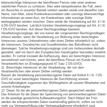
lebenswichtige Interessen der betroffenen Person oder einer anderen
natürlichen Person zu schützen. Dies wäre beispielsweise der Fall, wenn
ein Besucher in unserem Betrieb verletzt werden würde und daraufhin sein
Name, sein Alter, seine Krankenkassendaten oder sonstige lebenswichtige
Informationen an einen Arzt, ein Krankenhaus oder sonstige Dritte
weitergegeben werden müssten. Dann würde die Verarbeitung auf Art. 6 I lit.
d DS-GVO beruhen. Letztlich könnten Verarbeitungsvorgänge auf Art. 6 I lit.
f DS-GVO beruhen. Auf dieser Rechtsgrundlage basieren
Verarbeitungsvorgänge, die von keiner der vorgenannten Rechtsgrundlagen
erfasst werden, wenn die Verarbeitung zur Wahrung eines berechtigten
Interesses unseres Unternehmens oder eines Dritten erforderlich ist, sofern
die Interessen, Grundrechte und Grundfreiheiten des Betroffenen nicht
überwiegen. Solche Verarbeitungsvorgänge sind uns insbesondere deshalb
gestattet, weil sie durch den Europäischen Gesetzgeber besonders erwähnt
wurden. Er vertrat insoweit die Auffassung, dass ein berechtigtes Interesse
anzunehmen sein könnte, wenn die betroffene Person ein Kunde des
Verantwortlichen ist (Erwägungsgrund 47 Satz 2 DS-GVO).
11. Berechtigte Interessen an der Verarbeitung, die von dem
Verantwortlichen oder einem Dritten verfolgt werden
Basiert die Verarbeitung personenbezogener Daten auf Artikel 6 I lit. f DS-
GVO ist unser berechtigtes Interesse die Durchführung unserer
Geschäftstätigkeit zugunsten des Wohlergehens all unserer Mitarbeiter und
unserer Anteilseigner.
12. Dauer, für die die personenbezogenen Daten gespeichert werden
Das Kriterium für die Dauer der Speicherung von personenbezogenen Daten
ist die jeweilige gesetzliche Aufbewahrungsfrist. Nach Ablauf der Frist
werden die entsprechenden Daten routinemäßig gelöscht, sofern sie nicht
mehr zur Vertragserfüllung oder Vertragsanbahnung erforderlich sind.