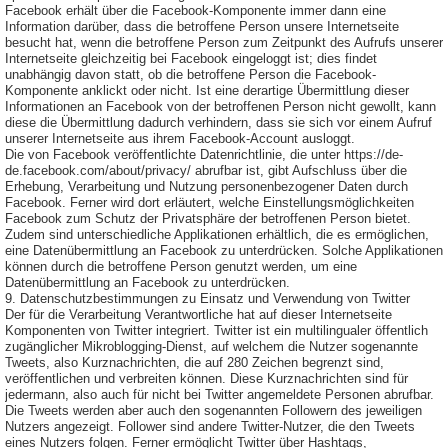
Facebook erhält über die Facebook-Komponente immer dann eine
Information darüber, dass die betroffene Person unsere Internetseite
besucht hat, wenn die betroffene Person zum Zeitpunkt des Aufrufs unserer
Internetseite gleichzeitig bei Facebook eingeloggt ist; dies findet
unabhängig davon statt, ob die betroffene Person die Facebook-
Komponente anklickt oder nicht. Ist eine derartige Übermittlung dieser
Informationen an Facebook von der betroffenen Person nicht gewollt, kann
diese die Übermittlung dadurch verhindern, dass sie sich vor einem Aufruf
unserer Internetseite aus ihrem Facebook-Account ausloggt.
Die von Facebook veröffentlichte Datenrichtlinie, die unter https://de-
de.facebook.com/about/privacy/ abrufbar ist, gibt Aufschluss über die
Erhebung, Verarbeitung und Nutzung personenbezogener Daten durch
Facebook. Ferner wird dort erläutert, welche Einstellungsmöglichkeiten
Facebook zum Schutz der Privatsphäre der betroffenen Person bietet.
Zudem sind unterschiedliche Applikationen erhältlich, die es ermöglichen,
eine Datenübermittlung an Facebook zu unterdrücken. Solche Applikationen
können durch die betroffene Person genutzt werden, um eine
Datenübermittlung an Facebook zu unterdrücken.
9. Datenschutzbestimmungen zu Einsatz und Verwendung von Twitter
Der für die Verarbeitung Verantwortliche hat auf dieser Internetseite
Komponenten von Twitter integriert. Twitter ist ein multilingualer öffentlich
zugänglicher Mikroblogging-Dienst, auf welchem die Nutzer sogenannte
Tweets, also Kurznachrichten, die auf 280 Zeichen begrenzt sind,
veröffentlichen und verbreiten können. Diese Kurznachrichten sind für
jedermann, also auch für nicht bei Twitter angemeldete Personen abrufbar.
Die Tweets werden aber auch den sogenannten Followern des jeweiligen
Nutzers angezeigt. Follower sind andere Twitter-Nutzer, die den Tweets
eines Nutzers folgen. Ferner ermöglicht Twitter über Hashtags,