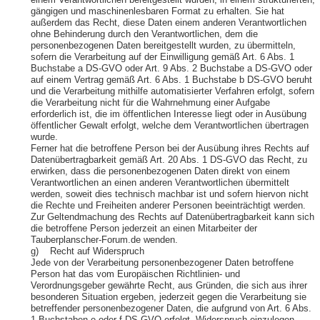
einem Verantwortlichen bereitgestellt wurden, in einem strukturierten,
gängigen und maschinenlesbaren Format zu erhalten. Sie hat
außerdem das Recht, diese Daten einem anderen Verantwortlichen
ohne Behinderung durch den Verantwortlichen, dem die
personenbezogenen Daten bereitgestellt wurden, zu übermitteln,
sofern die Verarbeitung auf der Einwilligung gemäß Art. 6 Abs. 1
Buchstabe a DS-GVO oder Art. 9 Abs. 2 Buchstabe a DS-GVO oder
auf einem Vertrag gemäß Art. 6 Abs. 1 Buchstabe b DS-GVO beruht
und die Verarbeitung mithilfe automatisierter Verfahren erfolgt, sofern
die Verarbeitung nicht für die Wahrnehmung einer Aufgabe
erforderlich ist, die im öffentlichen Interesse liegt oder in Ausübung
öffentlicher Gewalt erfolgt, welche dem Verantwortlichen übertragen
wurde.
Ferner hat die betroffene Person bei der Ausübung ihres Rechts auf
Datenübertragbarkeit gemäß Art. 20 Abs. 1 DS-GVO das Recht, zu
erwirken, dass die personenbezogenen Daten direkt von einem
Verantwortlichen an einen anderen Verantwortlichen übermittelt
werden, soweit dies technisch machbar ist und sofern hiervon nicht
die Rechte und Freiheiten anderer Personen beeinträchtigt werden.
Zur Geltendmachung des Rechts auf Datenübertragbarkeit kann sich
die betroffene Person jederzeit an einen Mitarbeiter der
Tauberplanscher-Forum.de wenden.
g) Recht auf Widerspruch
Jede von der Verarbeitung personenbezogener Daten betroffene
Person hat das vom Europäischen Richtlinien- und
Verordnungsgeber gewährte Recht, aus Gründen, die sich aus ihrer
besonderen Situation ergeben, jederzeit gegen die Verarbeitung sie
betreffender personenbezogener Daten, die aufgrund von Art. 6 Abs.