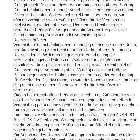
1 Buchstaben e oder f DS-GVO erfolgt, Widerspruch einzulegen.
Dies gilt auch für ein auf diese Bestimmungen gestütztes Profiling.
Die Tauberplanscher-Forum.de verarbeitet die personenbezogenen
Daten im Falle des Widerspruchs nicht mehr, es sei denn, wir
können zwingende schutzwürdige Gründe für die Verarbeitung
nachweisen, die den Interessen, Rechten und Freiheiten der
betroffenen Person überwiegen, oder die Verarbeitung dient der
Geltendmachung, Ausübung oder Verteidigung von
Rechtsansprüchen.
Verarbeitet die Tauberplanscher-Forum.de personenbezogene Daten,
um Direktwerbung zu betreiben, so hat die betroffene Person das
Recht, jederzeit Widerspruch gegen die Verarbeitung der
personenbezogenen Daten zum Zwecke derartiger Werbung
einzulegen. Dies gilt auch für das Profiling, soweit es mit solcher
Direktwerbung in Verbindung steht. Widerspricht die betroffene
Person gegenüber der Tauberplanscher-Forum.de der Verarbeitung
für Zwecke der Direktwerbung, so wird die Tauberplanscher-Forum.de
die personenbezogenen Daten nicht mehr für diese Zwecke
verarbeiten.
Zudem hat die betroffene Person das Recht, aus Gründen, die sich
aus ihrer besonderen Situation ergeben, gegen die sie betreffende
Verarbeitung personenbezogener Daten, die bei der Tauberplanscher-
Forum.de zu wissenschaftlichen oder historischen
Forschungszwecken oder zu statistischen Zwecken gemäß Art. 89
Abs. 1 DS-GVO erfolgen, Widerspruch einzulegen, es sei denn, eine
solche Verarbeitung ist zur Erfüllung einer im öffentlichen Interesse
liegenden Aufgabe erforderlich.
Zur Ausübung des Rechts auf Widerspruch kann sich die betroffene