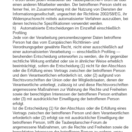
Person direkt jeden Mitarbeiter der Tauberplanscher-Forum.de oder
einen anderen Mitarbeiter wenden. Der betroffenen Person steht es
ferner frei, im Zusammenhang mit der Nutzung von Diensten der
Informationsgesellschaft, ungeachtet der Richtlinie 2002/58/EG, ihr
Widerspruchsrecht mittels automatisierter Verfahren auszuüben, bei
denen technische Spezifikationen verwendet werden.
h) Automatisierte Entscheidungen im Einzelfall einschließlich
Profiling
Jede von der Verarbeitung personenbezogener Daten betroffene
Person hat das vom Europäischen Richtlinien- und
Verordnungsgeber gewährte Recht, nicht einer ausschließlich auf
einer automatisierten Verarbeitung — einschließlich Profiling —
beruhenden Entscheidung unterworfen zu werden, die ihr gegenüber
rechtliche Wirkung entfaltet oder sie in ähnlicher Weise erheblich
beeinträchtigt, sofern die Entscheidung (1) nicht für den Abschluss
oder die Erfüllung eines Vertrags zwischen der betroffenen Person
und dem Verantwortlichen erforderlich ist, oder (2) aufgrund von
Rechtsvorschriften der Union oder der Mitgliedstaaten, denen der
Verantwortliche unterliegt, zulässig ist und diese Rechtsvorschriften
angemessene Maßnahmen zur Wahrung der Rechte und Freiheiten
sowie der berechtigten Interessen der betroffenen Person enthalten
oder (3) mit ausdrücklicher Einwilligung der betroffenen Person
erfolgt.
Ist die Entscheidung (1) für den Abschluss oder die Erfüllung eines
Vertrags zwischen der betroffenen Person und dem Verantwortlichen
erforderlich oder (2) erfolgt sie mit ausdrücklicher Einwilligung der
betroffenen Person, trifft die Tauberplanscher-Forum.de
angemessene Maßnahmen, um die Rechte und Freiheiten sowie die