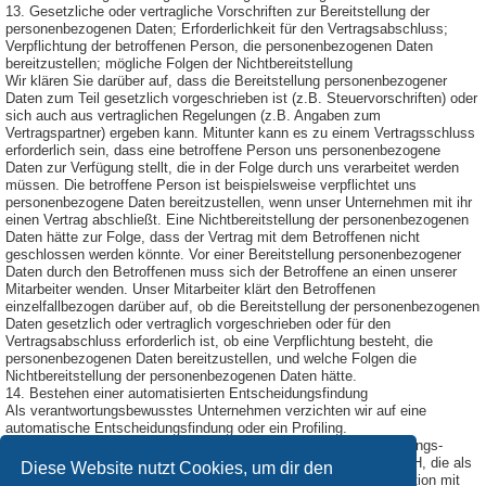
13. Gesetzliche oder vertragliche Vorschriften zur Bereitstellung der
personenbezogenen Daten; Erforderlichkeit für den Vertragsabschluss;
Verpflichtung der betroffenen Person, die personenbezogenen Daten
bereitzustellen; mögliche Folgen der Nichtbereitstellung
Wir klären Sie darüber auf, dass die Bereitstellung personenbezogener
Daten zum Teil gesetzlich vorgeschrieben ist (z.B. Steuervorschriften) oder
sich auch aus vertraglichen Regelungen (z.B. Angaben zum
Vertragspartner) ergeben kann. Mitunter kann es zu einem Vertragsschluss
erforderlich sein, dass eine betroffene Person uns personenbezogene
Daten zur Verfügung stellt, die in der Folge durch uns verarbeitet werden
müssen. Die betroffene Person ist beispielsweise verpflichtet uns
personenbezogene Daten bereitzustellen, wenn unser Unternehmen mit ihr
einen Vertrag abschließt. Eine Nichtbereitstellung der personenbezogenen
Daten hätte zur Folge, dass der Vertrag mit dem Betroffenen nicht
geschlossen werden könnte. Vor einer Bereitstellung personenbezogener
Daten durch den Betroffenen muss sich der Betroffene an einen unserer
Mitarbeiter wenden. Unser Mitarbeiter klärt den Betroffenen
einzelfallbezogen darüber auf, ob die Bereitstellung der personenbezogenen
Daten gesetzlich oder vertraglich vorgeschrieben oder für den
Vertragsabschluss erforderlich ist, ob eine Verpflichtung besteht, die
personenbezogenen Daten bereitzustellen, und welche Folgen die
Nichtbereitstellung der personenbezogenen Daten hätte.
14. Bestehen einer automatisierten Entscheidungsfindung
Als verantwortungsbewusstes Unternehmen verzichten wir auf eine
automatische Entscheidungsfindung oder ein Profiling.
Diese Datenschutzerklärung wurde durch den Datenschutzerklärungs-
Generator der DGD Deutsche Gesellschaft für Datenschutz GmbH, die als
Diese Website nutzt Cookies, um dir den
Externer Datenschutzbeauftragter Passau
tätig ist, in Kooperation mit