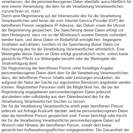
veranlassen, der die personenbezogenen Daten ebenfalls ausschließlich für
eine interne Verwendung, die dem für die Verarbeitung Verantwortlichen
zuzurechnen ist, nutzt.
Durch eine Registrierung auf der Internetseite des für die Verarbeitung
Verantwortlichen wird ferner die vom Internet-Service-Provider (ISP) der
betroffenen Person vergebene IP-Adresse, das Datum sowie die Uhrzeit
der Registrierung gespeichert. Die Speicherung dieser Daten erfolgt vor
dem Hintergrund, dass nur so der Missbrauch unserer Dienste verhindert
werden kann, und diese Daten im Bedarfsfall ermöglichen, begangene
Straftaten aufzuklären. Insofern ist die Speicherung dieser Daten zur
Absicherung des für die Verarbeitung Verantwortlichen erforderlich. Eine
Weitergabe dieser Daten an Dritte erfolgt grundsätzlich nicht, sofern keine
gesetzliche Pflicht zur Weitergabe besteht oder die Weitergabe der
Strafverfolgung dient.
Die Registrierung der betroffenen Person unter freiwilliger Angabe
personenbezogener Daten dient dem für die Verarbeitung Verantwortlichen
dazu, der betroffenen Person Inhalte oder Leistungen anzubieten, die
aufgrund der Natur der Sache nur registrierten Benutzern angeboten werden
können. Registrierten Personen steht die Möglichkeit frei, die bei der
Registrierung angegebenen personenbezogenen Daten jederzeit
abzuändern oder vollständig aus dem Datenbestand des für die
Verarbeitung Verantwortlichen löschen zu lassen.
Der für die Verarbeitung Verantwortliche erteilt jeder betroffenen Person
jederzeit auf Anfrage Auskunft darüber, welche personenbezogenen Daten
über die betroffene Person gespeichert sind. Ferner berichtigt oder löscht
der für die Verarbeitung Verantwortliche personenbezogene Daten auf
Wunsch oder Hinweis der betroffenen Person, soweit dem keine
gesetzlichen Aufbewahrungspflichten entgegenstehen. Die Gesamtheit der