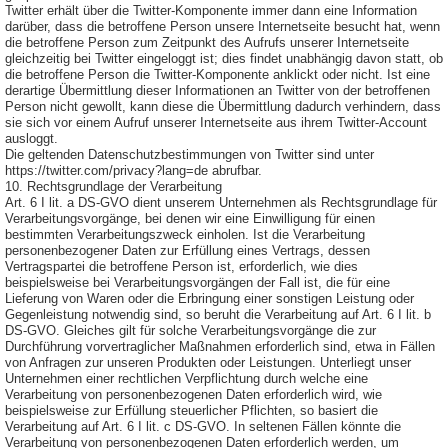
Twitter erhält über die Twitter-Komponente immer dann eine Information
darüber, dass die betroffene Person unsere Internetseite besucht hat, wenn
die betroffene Person zum Zeitpunkt des Aufrufs unserer Internetseite
gleichzeitig bei Twitter eingeloggt ist; dies findet unabhängig davon statt, ob
die betroffene Person die Twitter-Komponente anklickt oder nicht. Ist eine
derartige Übermittlung dieser Informationen an Twitter von der betroffenen
Person nicht gewollt, kann diese die Übermittlung dadurch verhindern, dass
sie sich vor einem Aufruf unserer Internetseite aus ihrem Twitter-Account
ausloggt.
Die geltenden Datenschutzbestimmungen von Twitter sind unter
https://twitter.com/privacy?lang=de abrufbar.
10. Rechtsgrundlage der Verarbeitung
Art. 6 I lit. a DS-GVO dient unserem Unternehmen als Rechtsgrundlage für
Verarbeitungsvorgänge, bei denen wir eine Einwilligung für einen
bestimmten Verarbeitungszweck einholen. Ist die Verarbeitung
personenbezogener Daten zur Erfüllung eines Vertrags, dessen
Vertragspartei die betroffene Person ist, erforderlich, wie dies
beispielsweise bei Verarbeitungsvorgängen der Fall ist, die für eine
Lieferung von Waren oder die Erbringung einer sonstigen Leistung oder
Gegenleistung notwendig sind, so beruht die Verarbeitung auf Art. 6 I lit. b
DS-GVO. Gleiches gilt für solche Verarbeitungsvorgänge die zur
Durchführung vorvertraglicher Maßnahmen erforderlich sind, etwa in Fällen
von Anfragen zur unseren Produkten oder Leistungen. Unterliegt unser
Unternehmen einer rechtlichen Verpflichtung durch welche eine
Verarbeitung von personenbezogenen Daten erforderlich wird, wie
beispielsweise zur Erfüllung steuerlicher Pflichten, so basiert die
Verarbeitung auf Art. 6 I lit. c DS-GVO. In seltenen Fällen könnte die
Verarbeitung von personenbezogenen Daten erforderlich werden, um