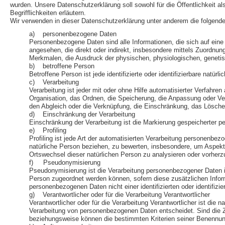
wurden. Unsere Datenschutzerklärung soll sowohl für die Öffentlichkeit a
Begrifflichkeiten erläutern.
Wir verwenden in dieser Datenschutzerklärung unter anderem die folgende
a) personenbezogene Daten
Personenbezogene Daten sind alle Informationen, die sich auf eine id
angesehen, die direkt oder indirekt, insbesondere mittels Zuord
Merkmalen, die Ausdruck der physischen, physiologischen, genetische
b) betroffene Person
Betroffene Person ist jede identifizierte oder identifizierbare nat
c) Verarbeitung
Verarbeitung ist jeder mit oder ohne Hilfe automatisierter Verfa
Organisation, das Ordnen, die Speicherung, die Anpassung oder Ver
den Abgleich oder die Verknüpfung, die Einschränkung, das Lösche
d) Einschränkung der Verarbeitung
Einschränkung der Verarbeitung ist die Markierung gespeicherter p
e) Profiling
Profiling ist jede Art der automatisierten Verarbeitung personenb
natürliche Person beziehen, zu bewerten, insbesondere, um Aspekte b
Ortswechsel dieser natürlichen Person zu analysieren oder vorher
f) Pseudonymisierung
Pseudonymisierung ist die Verarbeitung personenbezogener Daten i
Person zugeordnet werden können, sofern diese zusätzlichen Infor
personenbezogenen Daten nicht einer identifizierten oder identifiz
g) Verantwortlicher oder für die Verarbeitung Verantwortlicher
Verantwortlicher oder für die Verarbeitung Verantwortlicher ist die 
Verarbeitung von personenbezogenen Daten entscheidet. Sind die Z
beziehungsweise können die bestimmten Kriterien seiner Benennu