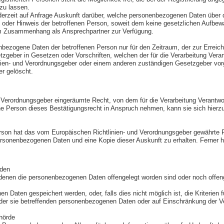
zu lassen.
jederzeit auf Anfrage Auskunft darüber, welche personenbezogenen Daten über d
oder Hinweis der betroffenen Person, soweit dem keine gesetzlichen Aufbewa
sem Zusammenhang als Ansprechpartner zur Verfügung.
nenbezogene Daten der betroffenen Person nur für den Zeitraum, der zur Erreic
geber in Gesetzen oder Vorschriften, welchen der für die Verarbeitung Veran
inien- und Verordnungsgeber oder einem anderen zuständigen Gesetzgeber vo
er gelöscht.
Verordnungsgeber eingeräumte Recht, von dem für die Verarbeitung Verantwort
 Person dieses Bestätigungsrecht in Anspruch nehmen, kann sie sich hierzu je
son hat das vom Europäischen Richtlinien- und Verordnungsgeber gewährte Rec
ersonenbezogenen Daten und eine Kopie dieser Auskunft zu erhalten. Ferner h
rden
enen die personenbezogenen Daten offengelegt worden sind oder noch offenge
en Daten gespeichert werden, oder, falls dies nicht möglich ist, die Kriterien 
der sie betreffenden personenbezogenen Daten oder auf Einschränkung der Ve
hörde