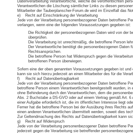
Datenverarbeitung Verantwortliche, welche die veröffentlichten pe
Verantwortlichen die Löschung sämtlicher Links zu diesen personen
Mitarbeiter der Tauberplanscher-Forum.de wird im Einzelfall das N
e) Recht auf Einschränkung der Verarbeitung
Jede von der Verarbeitung personenbezogener Daten betroffene Pe
verlangen, wenn eine der folgenden Voraussetzungen gegeben ist:
Die Richtigkeit der personenbezogenen Daten wird von der be
überprüfen.
Die Verarbeitung ist unrechtmäßig, die betroffene Person l
Der Verantwortliche benötigt die personenbezogenen Daten fü
Rechtsansprüchen.
Die betroffene Person hat Widerspruch gegen die Verarbeitun
betroffenen Person überwiegen.
Sofern eine der oben genannten Voraussetzungen gegeben ist und 
kann sie sich hierzu jederzeit an einen Mitarbeiter des für die Ve
f) Recht auf Datenübertragbarkeit
Jede von der Verarbeitung personenbezogener Daten betroffene Pe
betroffene Person einem Verantwortlichen bereitgestellt wurden, i
ohne Behinderung durch den Verantwortlichen, dem die personenbezo
Abs. 2 Buchstabe a DS-GVO oder auf einem Vertrag gemäß Art. 6 Abs
einer Aufgabe erforderlich ist, die im öffentlichen Interesse liegt 
Ferner hat die betroffene Person bei der Ausübung ihres Rechts a
einen anderen Verantwortlichen übermittelt werden, soweit dies tec
Zur Geltendmachung des Rechts auf Datenübertragbarkeit kann sich
g) Recht auf Widerspruch
Jede von der Verarbeitung personenbezogener Daten betroffene Per
jederzeit gegen die Verarbeitung sie betreffender personenbezogen