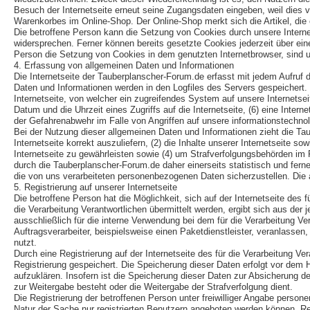
Besuch der Internetseite erneut seine Zugangsdaten eingeben, weil dies
Warenkorbes im Online-Shop. Der Online-Shop merkt sich die Artikel, die e
Die betroffene Person kann die Setzung von Cookies durch unsere Interne
widersprechen. Ferner können bereits gesetzte Cookies jederzeit über ein
Person die Setzung von Cookies in dem genutzten Internetbrowser, sind un
4. Erfassung von allgemeinen Daten und Informationen
Die Internetseite der Tauberplanscher-Forum.de erfasst mit jedem Aufruf 
Daten und Informationen werden in den Logfiles des Servers gespeichert
Internetseite, von welcher ein zugreifendes System auf unsere Internetsei
Datum und die Uhrzeit eines Zugriffs auf die Internetseite, (6) eine Inter
der Gefahrenabwehr im Falle von Angriffen auf unsere informationstechn
Bei der Nutzung dieser allgemeinen Daten und Informationen zieht die Ta
Internetseite korrekt auszuliefern, (2) die Inhalte unserer Internetseite 
Internetseite zu gewährleisten sowie (4) um Strafverfolgungsbehörden im
durch die Tauberplanscher-Forum.de daher einerseits statistisch und fer
die von uns verarbeiteten personenbezogenen Daten sicherzustellen. Die
5. Registrierung auf unserer Internetseite
Die betroffene Person hat die Möglichkeit, sich auf der Internetseite de
die Verarbeitung Verantwortlichen übermittelt werden, ergibt sich aus de
ausschließlich für die interne Verwendung bei dem für die Verarbeitung V
Auftragsverarbeiter, beispielsweise einen Paketdienstleister, veranlassen
nutzt.
Durch eine Registrierung auf der Internetseite des für die Verarbeitung V
Registrierung gespeichert. Die Speicherung dieser Daten erfolgt vor dem 
aufzuklären. Insofern ist die Speicherung dieser Daten zur Absicherung des 
zur Weitergabe besteht oder die Weitergabe der Strafverfolgung dient.
Die Registrierung der betroffenen Person unter freiwilliger Angabe person
Natur der Sache nur registrierten Benutzern angeboten werden können. Reg