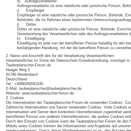
h) Auftragsverarbeiter
Auftragsverarbeiter ist eine natürliche oder juristische Person, Be
i) Empfänger
Empfänger ist eine natürliche oder juristische Person, Behörde, Ei
Behörden, die im Rahmen eines bestimmten Untersuchungsauftrags 
j) Dritter
Dritter ist eine natürliche oder juristische Person, Behörde, Einri
Verantwortung des Verantwortlichen oder des Auftragsverarbeiters 
k) Einwilligung
Einwilligung ist jede von der betroffenen Person freiwillig für de
bestätigenden Handlung, mit der die betroffene Person zu verstehen
2. Name und Anschrift des für die Verarbeitung Verantwortlichen
Verantwortlicher im Sinne der Datenschutz-Grundverordnung, sonstiger i
Tauberplanscher-Forum.de
Haager Weg 5
91746 Weidenbach
Deutschland
Tel.: +4998266591545
E-Mail: tauberplanscher@tauberplanscher.de
Website: www.tauberplanscher-forum.de
3. Cookies
Die Internetseiten der Tauberplanscher-Forum.de verwenden Cookies. Coo
Zahlreiche Internetseiten und Server verwenden Cookies. Viele Cookies e
Internetseiten und Server dem konkreten Internetbrowser zugeordnet werd
betroffenen Person von anderen Internetbrowsern, die andere Cookies enth
Durch den Einsatz von Cookies kann die Tauberplanscher-Forum.de den Nutz
Mittels eines Cookies können die Informationen und Angebote auf unserer 
wiederzuerkennen. Zweck dieser Wiedererkennung ist es, den Nutzern die V