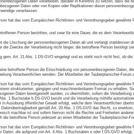
rsonenbezogenen Daten verarbeiten, darüber in Kenntnis zu setzen, dass die b
bezogenen Daten oder von Kopien oder Replikationen dieser personenbezogenen 
otwendige veranlassen.
rson hat das vom Europäischen Richtlinien- und Verordnungsgeber gewährte R
troffenen Person bestritten, und zwar für eine Dauer, die es dem Verantwortl
ehnt die Löschung der personenbezogenen Daten ab und verlangt stattdessen
r die Zwecke der Verarbeitung nicht länger, die betroffene Person benötigt 
g gem. Art. 21 Abs. 1 DS-GVO eingelegt und es steht noch nicht fest, ob di
eine betroffene Person die Einschränkung von personenbezogenen Daten, die 
rarbeitung Verantwortlichen wenden. Der Mitarbeiter der Tauberplanscher-Forum
rson hat das vom Europäischen Richtlinien- und Verordnungsgeber gewährte R
n einem strukturierten, gängigen und maschinenlesbaren Format zu erhalten. 
genen Daten bereitgestellt wurden, zu übermitteln, sofern die Verarbeitung 
. 1 Buchstabe b DS-GVO beruht und die Verarbeitung mithilfe automatisierte
oder in Ausübung öffentlicher Gewalt erfolgt, welche dem Verantwortlichen übert
uf Datenübertragbarkeit gemäß Art. 20 Abs. 1 DS-GVO das Recht, zu erwirken
hnisch machbar ist und sofern hiervon nicht die Rechte und Freiheiten andere
 die betroffene Person jederzeit an einen Mitarbeiter der Tauberplanscher-F
son hat das vom Europäischen Richtlinien- und Verordnungsgeber gewährte Re
er Daten, die aufgrund von Art. 6 Abs. 1 Buchstaben e oder f DS-GVO erfolgt,