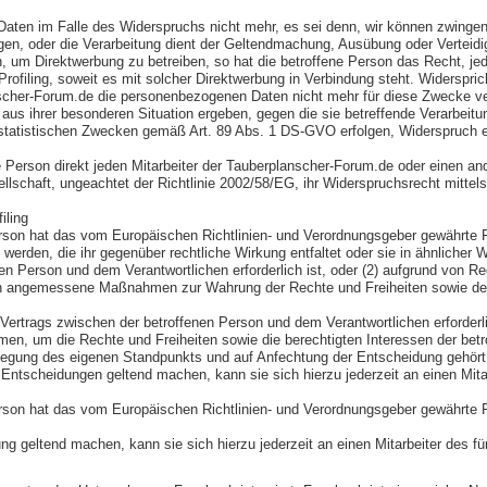
aten im Falle des Widerspruchs nicht mehr, es sei denn, wir können zwingen
egen, oder die Verarbeitung dient der Geltendmachung, Ausübung oder Vertei
 um Direktwerbung zu betreiben, so hat die betroffene Person das Recht, je
rofiling, soweit es mit solcher Direktwerbung in Verbindung steht. Widerspr
nscher-Forum.de die personenbezogenen Daten nicht mehr für diese Zwecke ve
aus ihrer besonderen Situation ergeben, gegen die sie betreffende Verarbei
atistischen Zwecken gemäß Art. 89 Abs. 1 DS-GVO erfolgen, Widerspruch einz
erson direkt jeden Mitarbeiter der Tauberplanscher-Forum.de oder einen ande
schaft, ungeachtet der Richtlinie 2002/58/EG, ihr Widerspruchsrecht mittels
iling
son hat das vom Europäischen Richtlinien- und Verordnungsgeber gewährte Rec
erden, die ihr gegenüber rechtliche Wirkung entfaltet oder sie in ähnlicher We
en Person und dem Verantwortlichen erforderlich ist, oder (2) aufgrund von Re
ften angemessene Maßnahmen zur Wahrung der Rechte und Freiheiten sowie der 
 Vertrags zwischen der betroffenen Person und dem Verantwortlichen erforderlic
en, um die Rechte und Freiheiten sowie die berechtigten Interessen der bet
rlegung des eigenen Standpunkts und auf Anfechtung der Entscheidung gehört
Entscheidungen geltend machen, kann sie sich hierzu jederzeit an einen Mitar
son hat das vom Europäischen Richtlinien- und Verordnungsgeber gewährte R
ung geltend machen, kann sie sich hierzu jederzeit an einen Mitarbeiter des f