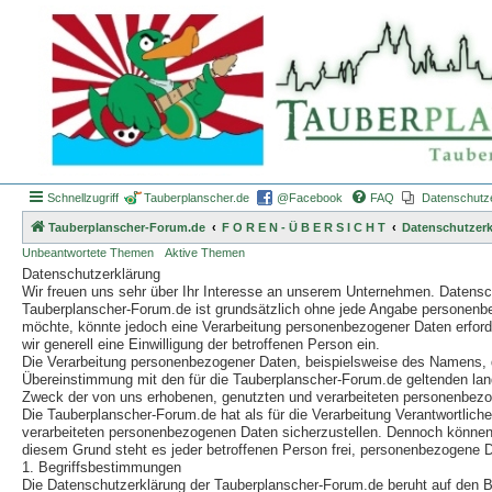
Schnellzugriff
Tauberplanscher.de
@Facebook
FAQ
Datenschutz
Tauberplanscher-Forum.de
F O R E N - Ü B E R S I C H T
Datenschutzerk
Unbeantwortete Themen
Aktive Themen
Datenschutzerklärung
Wir freuen uns sehr über Ihr Interesse an unserem Unternehmen. Datensch
Tauberplanscher-Forum.de ist grundsätzlich ohne jede Angabe personenb
möchte, könnte jedoch eine Verarbeitung personenbezogener Daten erforder
wir generell eine Einwilligung der betroffenen Person ein.
Die Verarbeitung personenbezogener Daten, beispielsweise des Namens, de
Übereinstimmung mit den für die Tauberplanscher-Forum.de geltenden la
Zweck der von uns erhobenen, genutzten und verarbeiteten personenbezog
Die Tauberplanscher-Forum.de hat als für die Verarbeitung Verantwortlic
verarbeiteten personenbezogenen Daten sicherzustellen. Dennoch können 
diesem Grund steht es jeder betroffenen Person frei, personenbezogene Da
1. Begriffsbestimmungen
Die Datenschutzerklärung der Tauberplanscher-Forum.de beruht auf den B