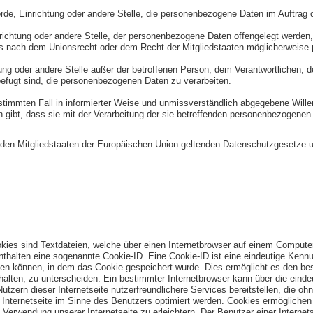
hörde, Einrichtung oder andere Stelle, die personenbezogene Daten im Auftrag d
nrichtung oder andere Stelle, der personenbezogene Daten offengelegt werden, 
nach dem Unionsrecht oder dem Recht der Mitgliedstaaten möglicherweise p
chtung oder andere Stelle außer der betroffenen Person, dem Verantwortlichen,
befugt sind, die personenbezogenen Daten zu verarbeiten.
n bestimmten Fall in informierter Weise und unmissverständlich abgegebene Wil
 gibt, dass sie mit der Verarbeitung der sie betreffenden personenbezogenen 
n den Mitgliedstaaten der Europäischen Union geltenden Datenschutzgesetze 
kies sind Textdateien, welche über einen Internetbrowser auf einem Comput
nthalten eine sogenannte Cookie-ID. Eine Cookie-ID ist eine eindeutige Kenn
en können, in dem das Cookie gespeichert wurde. Dies ermöglicht es den besu
alten, zu unterscheiden. Ein bestimmter Internetbrowser kann über die eindeu
ern dieser Internetseite nutzerfreundlichere Services bereitstellen, die oh
Internetseite im Sinne des Benutzers optimiert werden. Cookies ermöglichen u
erwendung unserer Internetseite zu erleichtern. Der Benutzer einer Internet