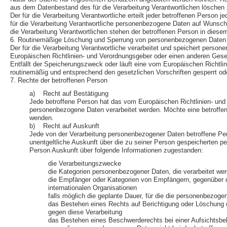
aus dem Datenbestand des für die Verarbeitung Verantwortlichen löschen 
Der für die Verarbeitung Verantwortliche erteilt jeder betroffenen Person 
für die Verarbeitung Verantwortliche personenbezogene Daten auf Wunsch 
die Verarbeitung Verantwortlichen stehen der betroffenen Person in die
6. Routinemäßige Löschung und Sperrung von personenbezogenen Daten
Der für die Verarbeitung Verantwortliche verarbeitet und speichert perso
Europäischen Richtlinien- und Verordnungsgeber oder einen anderen Gesetz
Entfällt der Speicherungszweck oder läuft eine vom Europäischen Richtl
routinemäßig und entsprechend den gesetzlichen Vorschriften gesperrt od
7. Rechte der betroffenen Person
a) Recht auf Bestätigung
Jede betroffene Person hat das vom Europäischen Richtlinien- und 
personenbezogene Daten verarbeitet werden. Möchte eine betroffene
wenden.
b) Recht auf Auskunft
Jede von der Verarbeitung personenbezogener Daten betroffene Per
unentgeltliche Auskunft über die zu seiner Person gespeicherten p
Person Auskunft über folgende Informationen zugestanden:
die Verarbeitungszwecke
die Kategorien personenbezogener Daten, die verarbeitet we
die Empfänger oder Kategorien von Empfängern, gegenüber d
internationalen Organisationen
falls möglich die geplante Dauer, für die die personenbezogen
das Bestehen eines Rechts auf Berichtigung oder Löschung 
gegen diese Verarbeitung
das Bestehen eines Beschwerderechts bei einer Aufsichtsbe