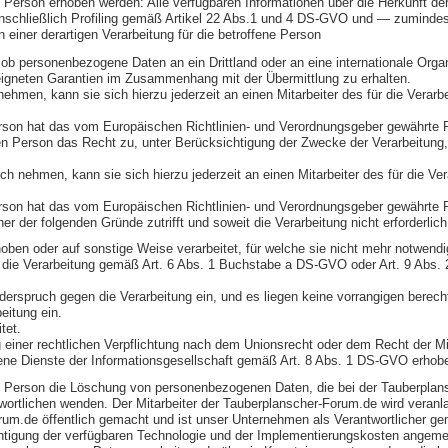
 Person erhoben werden: Alle verfügbaren Informationen über die Herkunft de
nschließlich Profiling gemäß Artikel 22 Abs.1 und 4 DS-GVO und — zumindest 
einer derartigen Verarbeitung für die betroffene Person
ob personenbezogene Daten an ein Drittland oder an eine internationale Organis
eigneten Garantien im Zusammenhang mit der Übermittlung zu erhalten.
hmen, kann sie sich hierzu jederzeit an einen Mitarbeiter des für die Verarb
on hat das vom Europäischen Richtlinien- und Verordnungsgeber gewährte Rec
en Person das Recht zu, unter Berücksichtigung der Zwecke der Verarbeitung
h nehmen, kann sie sich hierzu jederzeit an einen Mitarbeiter des für die Ve
son hat das vom Europäischen Richtlinien- und Verordnungsgeber gewährte Re
der folgenden Gründe zutrifft und soweit die Verarbeitung nicht erforderlich 
en oder auf sonstige Weise verarbeitet, für welche sie nicht mehr notwendi
sich die Verarbeitung gemäß Art. 6 Abs. 1 Buchstabe a DS-GVO oder Art. 9 Abs
rspruch gegen die Verarbeitung ein, und es liegen keine vorrangigen berechtig
eitung ein.
tet.
iner rechtlichen Verpflichtung nach dem Unionsrecht oder dem Recht der Mitgl
ne Dienste der Informationsgesellschaft gemäß Art. 8 Abs. 1 DS-GVO erhob
ene Person die Löschung von personenbezogenen Daten, die bei der Tauberplan
rantwortlichen wenden. Der Mitarbeiter der Tauberplanscher-Forum.de wird ve
um.de öffentlich gemacht und ist unser Unternehmen als Verantwortlicher 
ksichtigung der verfügbaren Technologie und der Implementierungskosten ange