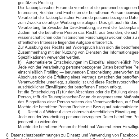
gestütztes Profiling.
Die Tauberplanscher-Forum.de verarbeitet die personenbezogenen D
Interessen, Rechten und Freiheiten der betroffenen Person überwi
Verarbeitet die Tauberplanscher-Forum.de personenbezogene Daten,
zum Zwecke derartiger Werbung einzulegen. Dies gilt auch für das P
Verarbeitung für Zwecke der Direktwerbung, so wird die Tauberpla
Zudem hat die betroffene Person das Recht, aus Gründen, die sich 
wissenschaftlichen oder historischen Forschungszwecken oder zu st
öffentlichen Interesse liegenden Aufgabe erforderlich.
Zur Ausübung des Rechts auf Widerspruch kann sich die betroffene P
Zusammenhang mit der Nutzung von Diensten der Informationsgesell
Spezifikationen verwendet werden.
h) Automatisierte Entscheidungen im Einzelfall einschließlich Prof
Jede von der Verarbeitung personenbezogener Daten betroffene Per
einschließlich Profiling — beruhenden Entscheidung unterworfen zu w
Abschluss oder die Erfüllung eines Vertrags zwischen der betroffen
Verantwortliche unterliegt, zulässig ist und diese Rechtsvorschri
ausdrücklicher Einwilligung der betroffenen Person erfolgt.
Ist die Entscheidung (1) für den Abschluss oder die Erfüllung eines
Person, trifft die Tauberplanscher-Forum.de angemessene Maßnahm
des Eingreifens einer Person seitens des Verantwortlichen, auf Da
Möchte die betroffene Person Rechte mit Bezug auf automatisierte 
i) Recht auf Widerruf einer datenschutzrechtlichen Einwilligung
Jede von der Verarbeitung personenbezogener Daten betroffene Per
jederzeit zu widerrufen.
Möchte die betroffene Person ihr Recht auf Widerruf einer Einwillig
8. Datenschutzbestimmungen zu Einsatz und Verwendung von Facebook