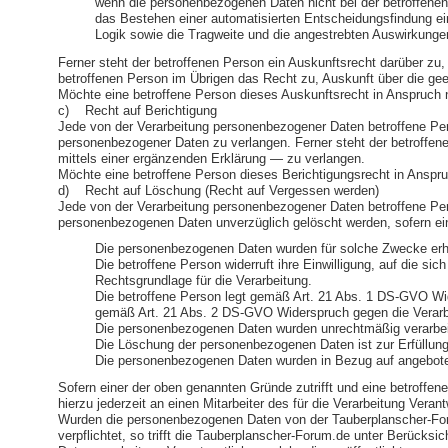
wenn die personenbezogenen Daten nicht bei der betroffenen
das Bestehen einer automatisierten Entscheidungsfindung ei
Logik sowie die Tragweite und die angestrebten Auswirkungen 
Ferner steht der betroffenen Person ein Auskunftsrecht darüber zu, 
betroffenen Person im Übrigen das Recht zu, Auskunft über die ge
Möchte eine betroffene Person dieses Auskunftsrecht in Anspruch ne
c) Recht auf Berichtigung
Jede von der Verarbeitung personenbezogener Daten betroffene Pers
personenbezogener Daten zu verlangen. Ferner steht der betroffen
mittels einer ergänzenden Erklärung — zu verlangen.
Möchte eine betroffene Person dieses Berichtigungsrecht in Anspruc
d) Recht auf Löschung (Recht auf Vergessen werden)
Jede von der Verarbeitung personenbezogener Daten betroffene Per
personenbezogenen Daten unverzüglich gelöscht werden, sofern einer 
Die personenbezogenen Daten wurden für solche Zwecke erhob
Die betroffene Person widerruft ihre Einwilligung, auf die 
Rechtsgrundlage für die Verarbeitung.
Die betroffene Person legt gemäß Art. 21 Abs. 1 DS-GVO Wide
gemäß Art. 21 Abs. 2 DS-GVO Widerspruch gegen die Verarb
Die personenbezogenen Daten wurden unrechtmäßig verarbei
Die Löschung der personenbezogenen Daten ist zur Erfüllung e
Die personenbezogenen Daten wurden in Bezug auf angebote
Sofern einer der oben genannten Gründe zutrifft und eine betroff
hierzu jederzeit an einen Mitarbeiter des für die Verarbeitung Ve
Wurden die personenbezogenen Daten von der Tauberplanscher-For
verpflichtet, so trifft die Tauberplanscher-Forum.de unter Berüc