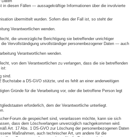
r Daten
in diesen Fällen — aussagekräftige Informationen über die involvierte
ation übermittelt wurden. Sofern dies der Fall ist, so steht der
eitung Verantwortlichen wenden.
ht, die unverzügliche Berichtigung sie betreffender unrichtiger
, die Vervollständigung unvollständiger personenbezogener Daten — auch
rarbeitung Verantwortlichen wenden.
cht, von dem Verantwortlichen zu verlangen, dass die sie betreffenden
ist:
g sind.
. 2 Buchstabe a DS-GVO stützte, und es fehlt an einer anderweitigen
ten Gründe für die Verarbeitung vor, oder die betroffene Person legt
iedstaaten erforderlich, dem der Verantwortliche unterliegt.
en.
scher-Forum.de gespeichert sind, veranlassen möchte, kann sie sich
ranlassen, dass dem Löschverlangen unverzüglich nachgekommen wird.
gemäß Art. 17 Abs. 1 DS-GVO zur Löschung der personenbezogenen Daten
messene Maßnahmen, auch technischer Art, um andere für die