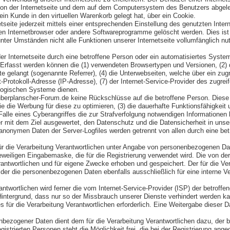
 von der Internetseite und dem auf dem Computersystem des Benutzers abgele
in Kunde in den virtuellen Warenkorb gelegt hat, über ein Cookie.
tseite jederzeit mittels einer entsprechenden Einstellung des genutzten Inte
en Internetbrowser oder andere Softwareprogramme gelöscht werden. Dies ist i
ter Umständen nicht alle Funktionen unserer Internetseite vollumfänglich nut
der Internetseite durch eine betroffene Person oder ein automatisiertes Syst
. Erfasst werden können die (1) verwendeten Browsertypen und Versionen, (2
te gelangt (sogenannte Referrer), (4) die Unterwebseiten, welche über ein zu
net-Protokoll-Adresse (IP-Adresse), (7) der Internet-Service-Provider des zug
ologischen Systeme dienen.
uberplanscher-Forum.de keine Rückschlüsse auf die betroffene Person. Diese I
sowie die Werbung für diese zu optimieren, (3) die dauerhafte Funktionsfähigk
 Falle eines Cyberangriffes die zur Strafverfolgung notwendigen Informatione
ner mit dem Ziel ausgewertet, den Datenschutz und die Datensicherheit in uns
 anonymen Daten der Server-Logfiles werden getrennt von allen durch eine 
s für die Verarbeitung Verantwortlichen unter Angabe von personenbezogenen 
r jeweiligen Eingabemaske, die für die Registrierung verwendet wird. Die vo
erantwortlichen und für eigene Zwecke erhoben und gespeichert. Der für die V
, der die personenbezogenen Daten ebenfalls ausschließlich für eine interne V
erantwortlichen wird ferner die vom Internet-Service-Provider (ISP) der betro
Hintergrund, dass nur so der Missbrauch unserer Dienste verhindert werden k
für die Verarbeitung Verantwortlichen erforderlich. Eine Weitergabe dieser Dat
enbezogener Daten dient dem für die Verarbeitung Verantwortlichen dazu, der 
istrierten Personen steht die Möglichkeit frei, die bei der Registrierung a