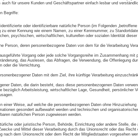
ls auch für unsere Kunden und Geschäftspartner einfach lesbar und verständl
n Begriffe:
entifizierte oder identifizierbare natürliche Person (im Folgenden „betroffene 
nung zu einer Kennung wie einem Namen, zu einer Kennnummer, zu Standortdat
n, psychischen, wirtschaftlichen, kulturellen oder sozialen Identität dieser n
ürliche Person, deren personenbezogene Daten von dem für die Verarbeitung Vera
hren ausgeführte Vorgang oder jede solche Vorgangsreihe im Zusammenhang mi
änderung, das Auslesen, das Abfragen, die Verwendung, die Offenlegung durch
n oder die Vernichtung.
ersonenbezogener Daten mit dem Ziel, ihre künftige Verarbeitung einzuschrän
ezogener Daten, die darin besteht, dass diese personenbezogenen Daten verwe
ezüglich Arbeitsleistung, wirtschaftlicher Lage, Gesundheit, persönlicher Vor
zusagen.
n einer Weise, auf welche die personenbezogenen Daten ohne Hinzuziehung zu
mationen gesondert aufbewahrt werden und technischen und organisatorische
ierbaren natürlichen Person zugewiesen werden.
natürliche oder juristische Person, Behörde, Einrichtung oder andere Stelle, d
wecke und Mittel dieser Verarbeitung durch das Unionsrecht oder das Recht d
ng nach dem Unionsrecht oder dem Recht der Mitgliedstaaten vorgesehen wer