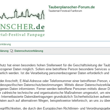
Tauberplanscher-Forum.de
Taubertal-Festival Fanforum
erklärung
lärung
Datenschutzerklärung
utz hat einen besonders hohen Stellenwert für die Geschäftsleitung der Taub
ezogener Daten möglich. Sofern eine betroffene Person besondere Services 
lich werden. Ist die Verarbeitung personenbezogener Daten erforderlich und 
r Anschrift, E-Mail-Adresse oder Telefonnummer einer betroffenen Person, e
ndesspezifischen Datenschutzbestimmungen. Mittels dieser Datenschutzerklär
enen Daten informieren. Ferner werden betroffene Personen mittels dieser D
her zahlreiche technische und organisatorische Maßnahmen umgesetzt, um eine
Internetbasierte Datenübertragungen grundsätzlich Sicherheitslücken aufweis
ten auch auf alternativen Wegen, beispielsweise telefonisch, an uns zu über
egrifflichkeiten, die durch den Europäischen Richtlinien- und Verordnungs