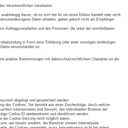
es Verantwortlichen verarbeitet.
unabhängig davon, ob es sich bei ihr um einen Dritten handelt oder nicht.
ersonenbezogene Daten erhalten, gelten jedoch nicht als Empfänger.
 dem Auftragsverarbeiter und den Personen, die unter der unmittelbaren
lensbekundung in Form einer Erklärung oder einer sonstigen eindeutigen
Daten einverstanden ist.
und anderer Bestimmungen mit datenschutzrechtlichem Charakter ist die:
ersystem abgelegt und gespeichert werden.
ung des Cookies. Sie besteht aus einer Zeichenfolge, durch welche
chten Internetseiten und Servern, den individuellen Browser der
tige Cookie-ID wiedererkannt und identifiziert werden.
ne die Cookie-Setzung nicht möglich wären.
ns, wie bereits erwähnt, die Benutzer unserer Internetseite
seite, die Cookies verwendet, muss beispielsweise nicht bei jedem