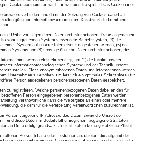
gten Cookie übernommen wird. Ein weiteres Beispiel ist das Cookie eines
rnetbrowsers verhindern und damit der Setzung von Cookies dauerhaft
n allen gängigen Internetbrowsern möglich. Deaktiviert die betroffene
zbar.
em eine Reihe von allgemeinen Daten und Informationen. Diese allgemeinen
) das vom zugreifenden System verwendete Betriebssystem, (3) die
greifendes System auf unserer Internetseite angesteuert werden, (5) das
reifenden Systems und (8) sonstige ähnliche Daten und Informationen, die
nformationen werden vielmehr benötigt, um (1) die Inhalte unserer
eit unserer informationstechnologischen Systeme und der Technik unserer
n bereitzustellen. Diese anonym erhobenen Daten und Informationen werden
erem Unternehmen zu erhöhen, um letztlich ein optimales Schutzniveau für
betroffene Person angegebenen personenbezogenen Daten gespeichert.
Daten zu registrieren. Welche personenbezogenen Daten dabei an den für
n der betroffenen Person eingegebenen personenbezogenen Daten werden
erarbeitung Verantwortliche kann die Weitergabe an einen oder mehrere
erwendung, die dem für die Verarbeitung Verantwortlichen zuzurechnen ist,
ffenen Person vergebene IP-Adresse, das Datum sowie die Uhrzeit der
ann, und diese Daten im Bedarfsfall ermöglichen, begangene Straftaten
en an Dritte erfolgt grundsätzlich nicht, sofern keine gesetzliche Pflicht
betroffenen Person Inhalte oder Leistungen anzubieten, die aufgrund der
ngegebenen personenbezogenen Daten jederzeit abzuändern oder vollständig