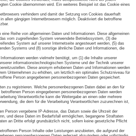
gten Cookie übernommen wird. Ein weiteres Beispiel ist das Cookie eines
rnetbrowsers verhindern und damit der Setzung von Cookies dauerhaft
n allen gängigen Internetbrowsern möglich. Deaktiviert die betroffene
zbar.
em eine Reihe von allgemeinen Daten und Informationen. Diese allgemeinen
) das vom zugreifenden System verwendete Betriebssystem, (3) die
greifendes System auf unserer Internetseite angesteuert werden, (5) das
reifenden Systems und (8) sonstige ähnliche Daten und Informationen, die
nformationen werden vielmehr benötigt, um (1) die Inhalte unserer
eit unserer informationstechnologischen Systeme und der Technik unserer
n bereitzustellen. Diese anonym erhobenen Daten und Informationen werden
erem Unternehmen zu erhöhen, um letztlich ein optimales Schutzniveau für
betroffene Person angegebenen personenbezogenen Daten gespeichert.
Daten zu registrieren. Welche personenbezogenen Daten dabei an den für
n der betroffenen Person eingegebenen personenbezogenen Daten werden
erarbeitung Verantwortliche kann die Weitergabe an einen oder mehrere
erwendung, die dem für die Verarbeitung Verantwortlichen zuzurechnen ist,
ffenen Person vergebene IP-Adresse, das Datum sowie die Uhrzeit der
ann, und diese Daten im Bedarfsfall ermöglichen, begangene Straftaten
en an Dritte erfolgt grundsätzlich nicht, sofern keine gesetzliche Pflicht
betroffenen Person Inhalte oder Leistungen anzubieten, die aufgrund der
ngegebenen personenbezogenen Daten jederzeit abzuändern oder vollständig