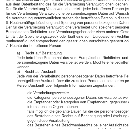
aus dem Datenbestand des für die Verarbeitung Verantwortlichen löschen 
Der für die Verarbeitung Verantwortliche erteilt jeder betroffenen Person 
für die Verarbeitung Verantwortliche personenbezogene Daten auf Wunsch 
die Verarbeitung Verantwortlichen stehen der betroffenen Person in die
6. Routinemäßige Löschung und Sperrung von personenbezogenen Daten
Der für die Verarbeitung Verantwortliche verarbeitet und speichert perso
Europäischen Richtlinien- und Verordnungsgeber oder einen anderen Gesetz
Entfällt der Speicherungszweck oder läuft eine vom Europäischen Richtl
routinemäßig und entsprechend den gesetzlichen Vorschriften gesperrt od
7. Rechte der betroffenen Person
a) Recht auf Bestätigung
Jede betroffene Person hat das vom Europäischen Richtlinien- und 
personenbezogene Daten verarbeitet werden. Möchte eine betroffene
wenden.
b) Recht auf Auskunft
Jede von der Verarbeitung personenbezogener Daten betroffene Per
unentgeltliche Auskunft über die zu seiner Person gespeicherten p
Person Auskunft über folgende Informationen zugestanden:
die Verarbeitungszwecke
die Kategorien personenbezogener Daten, die verarbeitet we
die Empfänger oder Kategorien von Empfängern, gegenüber d
internationalen Organisationen
falls möglich die geplante Dauer, für die die personenbezogen
das Bestehen eines Rechts auf Berichtigung oder Löschung 
gegen diese Verarbeitung
das Bestehen eines Beschwerderechts bei einer Aufsichtsbe