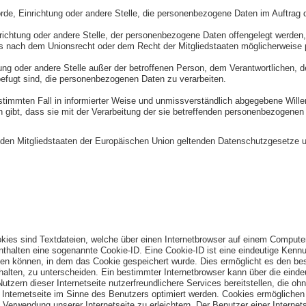
hörde, Einrichtung oder andere Stelle, die personenbezogene Daten im Auftrag d
nrichtung oder andere Stelle, der personenbezogene Daten offengelegt werden, 
nach dem Unionsrecht oder dem Recht der Mitgliedstaaten möglicherweise p
chtung oder andere Stelle außer der betroffenen Person, dem Verantwortlichen,
befugt sind, die personenbezogenen Daten zu verarbeiten.
n bestimmten Fall in informierter Weise und unmissverständlich abgegebene Wil
 gibt, dass sie mit der Verarbeitung der sie betreffenden personenbezogenen 
n den Mitgliedstaaten der Europäischen Union geltenden Datenschutzgesetze 
kies sind Textdateien, welche über einen Internetbrowser auf einem Comput
nthalten eine sogenannte Cookie-ID. Eine Cookie-ID ist eine eindeutige Kenn
en können, in dem das Cookie gespeichert wurde. Dies ermöglicht es den besu
alten, zu unterscheiden. Ein bestimmter Internetbrowser kann über die eindeu
ern dieser Internetseite nutzerfreundlichere Services bereitstellen, die oh
Internetseite im Sinne des Benutzers optimiert werden. Cookies ermöglichen u
erwendung unserer Internetseite zu erleichtern. Der Benutzer einer Internet