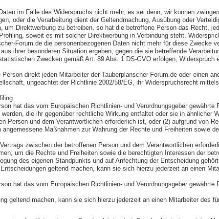
aten im Falle des Widerspruchs nicht mehr, es sei denn, wir können zwingen
egen, oder die Verarbeitung dient der Geltendmachung, Ausübung oder Vertei
 um Direktwerbung zu betreiben, so hat die betroffene Person das Recht, je
rofiling, soweit es mit solcher Direktwerbung in Verbindung steht. Widerspr
nscher-Forum.de die personenbezogenen Daten nicht mehr für diese Zwecke ve
aus ihrer besonderen Situation ergeben, gegen die sie betreffende Verarbei
atistischen Zwecken gemäß Art. 89 Abs. 1 DS-GVO erfolgen, Widerspruch einz
erson direkt jeden Mitarbeiter der Tauberplanscher-Forum.de oder einen ande
schaft, ungeachtet der Richtlinie 2002/58/EG, ihr Widerspruchsrecht mittels
iling
son hat das vom Europäischen Richtlinien- und Verordnungsgeber gewährte Rec
erden, die ihr gegenüber rechtliche Wirkung entfaltet oder sie in ähnlicher We
en Person und dem Verantwortlichen erforderlich ist, oder (2) aufgrund von Re
ften angemessene Maßnahmen zur Wahrung der Rechte und Freiheiten sowie der 
 Vertrags zwischen der betroffenen Person und dem Verantwortlichen erforderlic
en, um die Rechte und Freiheiten sowie die berechtigten Interessen der bet
rlegung des eigenen Standpunkts und auf Anfechtung der Entscheidung gehört
Entscheidungen geltend machen, kann sie sich hierzu jederzeit an einen Mitar
son hat das vom Europäischen Richtlinien- und Verordnungsgeber gewährte R
ung geltend machen, kann sie sich hierzu jederzeit an einen Mitarbeiter des f