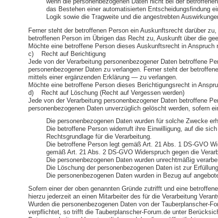
wenn die personenbezogenen Daten nicht bei der betroffenen
das Bestehen einer automatisierten Entscheidungsfindung ei
Logik sowie die Tragweite und die angestrebten Auswirkungen 
Ferner steht der betroffenen Person ein Auskunftsrecht darüber zu, 
betroffenen Person im Übrigen das Recht zu, Auskunft über die ge
Möchte eine betroffene Person dieses Auskunftsrecht in Anspruch ne
c) Recht auf Berichtigung
Jede von der Verarbeitung personenbezogener Daten betroffene Pers
personenbezogener Daten zu verlangen. Ferner steht der betroffen
mittels einer ergänzenden Erklärung — zu verlangen.
Möchte eine betroffene Person dieses Berichtigungsrecht in Anspruc
d) Recht auf Löschung (Recht auf Vergessen werden)
Jede von der Verarbeitung personenbezogener Daten betroffene Per
personenbezogenen Daten unverzüglich gelöscht werden, sofern einer 
Die personenbezogenen Daten wurden für solche Zwecke erhob
Die betroffene Person widerruft ihre Einwilligung, auf die 
Rechtsgrundlage für die Verarbeitung.
Die betroffene Person legt gemäß Art. 21 Abs. 1 DS-GVO Wide
gemäß Art. 21 Abs. 2 DS-GVO Widerspruch gegen die Verarb
Die personenbezogenen Daten wurden unrechtmäßig verarbei
Die Löschung der personenbezogenen Daten ist zur Erfüllung e
Die personenbezogenen Daten wurden in Bezug auf angebote
Sofern einer der oben genannten Gründe zutrifft und eine betroff
hierzu jederzeit an einen Mitarbeiter des für die Verarbeitung Ve
Wurden die personenbezogenen Daten von der Tauberplanscher-For
verpflichtet, so trifft die Tauberplanscher-Forum.de unter Berüc