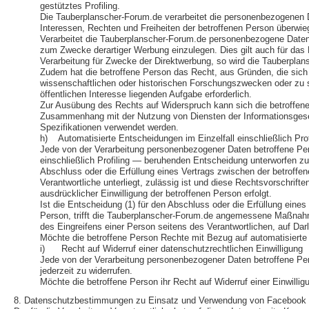
gestütztes Profiling.
Die Tauberplanscher-Forum.de verarbeitet die personenbezogenen D
Interessen, Rechten und Freiheiten der betroffenen Person überwi
Verarbeitet die Tauberplanscher-Forum.de personenbezogene Daten,
zum Zwecke derartiger Werbung einzulegen. Dies gilt auch für das P
Verarbeitung für Zwecke der Direktwerbung, so wird die Tauberpla
Zudem hat die betroffene Person das Recht, aus Gründen, die sich 
wissenschaftlichen oder historischen Forschungszwecken oder zu st
öffentlichen Interesse liegenden Aufgabe erforderlich.
Zur Ausübung des Rechts auf Widerspruch kann sich die betroffene P
Zusammenhang mit der Nutzung von Diensten der Informationsgesell
Spezifikationen verwendet werden.
h) Automatisierte Entscheidungen im Einzelfall einschließlich Prof
Jede von der Verarbeitung personenbezogener Daten betroffene Per
einschließlich Profiling — beruhenden Entscheidung unterworfen zu w
Abschluss oder die Erfüllung eines Vertrags zwischen der betroffen
Verantwortliche unterliegt, zulässig ist und diese Rechtsvorschri
ausdrücklicher Einwilligung der betroffenen Person erfolgt.
Ist die Entscheidung (1) für den Abschluss oder die Erfüllung eines
Person, trifft die Tauberplanscher-Forum.de angemessene Maßnahm
des Eingreifens einer Person seitens des Verantwortlichen, auf Da
Möchte die betroffene Person Rechte mit Bezug auf automatisierte 
i) Recht auf Widerruf einer datenschutzrechtlichen Einwilligung
Jede von der Verarbeitung personenbezogener Daten betroffene Per
jederzeit zu widerrufen.
Möchte die betroffene Person ihr Recht auf Widerruf einer Einwillig
8. Datenschutzbestimmungen zu Einsatz und Verwendung von Facebook