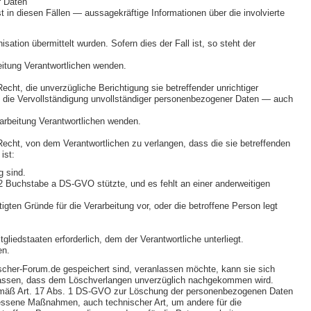
r Daten
in diesen Fällen — aussagekräftige Informationen über die involvierte
ation übermittelt wurden. Sofern dies der Fall ist, so steht der
eitung Verantwortlichen wenden.
ht, die unverzügliche Berichtigung sie betreffender unrichtiger
, die Vervollständigung unvollständiger personenbezogener Daten — auch
rarbeitung Verantwortlichen wenden.
cht, von dem Verantwortlichen zu verlangen, dass die sie betreffenden
ist:
g sind.
. 2 Buchstabe a DS-GVO stützte, und es fehlt an einer anderweitigen
ten Gründe für die Verarbeitung vor, oder die betroffene Person legt
iedstaaten erforderlich, dem der Verantwortliche unterliegt.
en.
scher-Forum.de gespeichert sind, veranlassen möchte, kann sie sich
ranlassen, dass dem Löschverlangen unverzüglich nachgekommen wird.
gemäß Art. 17 Abs. 1 DS-GVO zur Löschung der personenbezogenen Daten
messene Maßnahmen, auch technischer Art, um andere für die