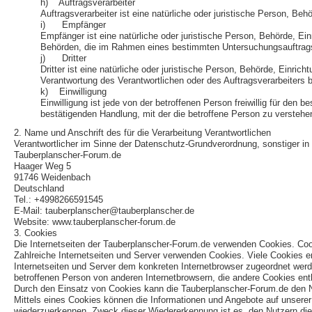
h) Auftragsverarbeiter
Auftragsverarbeiter ist eine natürliche oder juristische Person, Be
i) Empfänger
Empfänger ist eine natürliche oder juristische Person, Behörde, Ei
Behörden, die im Rahmen eines bestimmten Untersuchungsauftrags 
j) Dritter
Dritter ist eine natürliche oder juristische Person, Behörde, Einri
Verantwortung des Verantwortlichen oder des Auftragsverarbeiters 
k) Einwilligung
Einwilligung ist jede von der betroffenen Person freiwillig für de
bestätigenden Handlung, mit der die betroffene Person zu verstehen
2. Name und Anschrift des für die Verarbeitung Verantwortlichen
Verantwortlicher im Sinne der Datenschutz-Grundverordnung, sonstiger i
Tauberplanscher-Forum.de
Haager Weg 5
91746 Weidenbach
Deutschland
Tel.: +4998266591545
E-Mail: tauberplanscher@tauberplanscher.de
Website: www.tauberplanscher-forum.de
3. Cookies
Die Internetseiten der Tauberplanscher-Forum.de verwenden Cookies. Coo
Zahlreiche Internetseiten und Server verwenden Cookies. Viele Cookies e
Internetseiten und Server dem konkreten Internetbrowser zugeordnet werd
betroffenen Person von anderen Internetbrowsern, die andere Cookies enth
Durch den Einsatz von Cookies kann die Tauberplanscher-Forum.de den Nutz
Mittels eines Cookies können die Informationen und Angebote auf unserer 
wiederzuerkennen. Zweck dieser Wiedererkennung ist es, den Nutzern die V