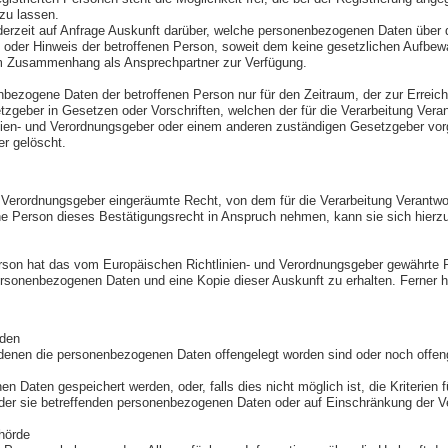
zu lassen.
jederzeit auf Anfrage Auskunft darüber, welche personenbezogenen Daten über d
oder Hinweis der betroffenen Person, soweit dem keine gesetzlichen Aufbewa
sem Zusammenhang als Ansprechpartner zur Verfügung.
nenbezogene Daten der betroffenen Person nur für den Zeitraum, der zur Erreic
geber in Gesetzen oder Vorschriften, welchen der für die Verarbeitung Veran
inien- und Verordnungsgeber oder einem anderen zuständigen Gesetzgeber vo
er gelöscht.
Verordnungsgeber eingeräumte Recht, von dem für die Verarbeitung Verantwort
 Person dieses Bestätigungsrecht in Anspruch nehmen, kann sie sich hierzu je
son hat das vom Europäischen Richtlinien- und Verordnungsgeber gewährte Rec
ersonenbezogenen Daten und eine Kopie dieser Auskunft zu erhalten. Ferner h
rden
enen die personenbezogenen Daten offengelegt worden sind oder noch offenge
en Daten gespeichert werden, oder, falls dies nicht möglich ist, die Kriterien 
der sie betreffenden personenbezogenen Daten oder auf Einschränkung der Ve
hörde