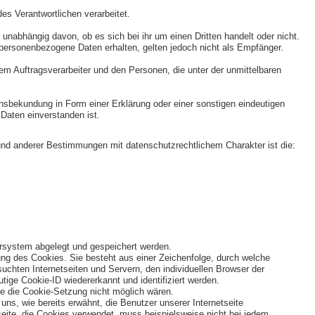
es Verantwortlichen verarbeitet.
unabhängig davon, ob es sich bei ihr um einen Dritten handelt oder nicht.
ersonenbezogene Daten erhalten, gelten jedoch nicht als Empfänger.
 dem Auftragsverarbeiter und den Personen, die unter der unmittelbaren
lensbekundung in Form einer Erklärung oder einer sonstigen eindeutigen
Daten einverstanden ist.
und anderer Bestimmungen mit datenschutzrechtlichem Charakter ist die:
ersystem abgelegt und gespeichert werden.
ung des Cookies. Sie besteht aus einer Zeichenfolge, durch welche
chten Internetseiten und Servern, den individuellen Browser der
tige Cookie-ID wiedererkannt und identifiziert werden.
ne die Cookie-Setzung nicht möglich wären.
ns, wie bereits erwähnt, die Benutzer unserer Internetseite
seite, die Cookies verwendet, muss beispielsweise nicht bei jedem