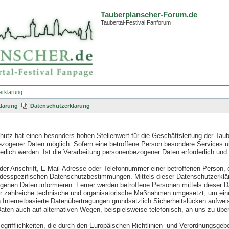
Tauberplanscher-Forum.de
Taubertal-Festival Fanforum
erklärung
lärung
Datenschutzerklärung
utz hat einen besonders hohen Stellenwert für die Geschäftsleitung der Taub
ezogener Daten möglich. Sofern eine betroffene Person besondere Services 
lich werden. Ist die Verarbeitung personenbezogener Daten erforderlich und 
r Anschrift, E-Mail-Adresse oder Telefonnummer einer betroffenen Person, e
ndesspezifischen Datenschutzbestimmungen. Mittels dieser Datenschutzerklär
enen Daten informieren. Ferner werden betroffene Personen mittels dieser D
her zahlreiche technische und organisatorische Maßnahmen umgesetzt, um eine
Internetbasierte Datenübertragungen grundsätzlich Sicherheitslücken aufweis
ten auch auf alternativen Wegen, beispielsweise telefonisch, an uns zu über
egrifflichkeiten, die durch den Europäischen Richtlinien- und Verordnungs