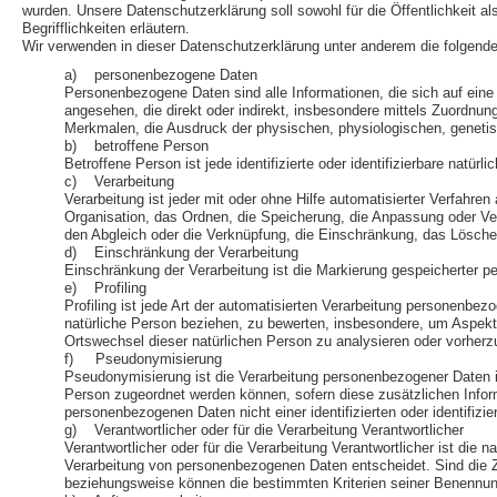
wurden. Unsere Datenschutzerklärung soll sowohl für die Öffentlichkeit a
Begrifflichkeiten erläutern.
Wir verwenden in dieser Datenschutzerklärung unter anderem die folgende
a) personenbezogene Daten
Personenbezogene Daten sind alle Informationen, die sich auf eine id
angesehen, die direkt oder indirekt, insbesondere mittels Zuord
Merkmalen, die Ausdruck der physischen, physiologischen, genetische
b) betroffene Person
Betroffene Person ist jede identifizierte oder identifizierbare nat
c) Verarbeitung
Verarbeitung ist jeder mit oder ohne Hilfe automatisierter Verfa
Organisation, das Ordnen, die Speicherung, die Anpassung oder Ver
den Abgleich oder die Verknüpfung, die Einschränkung, das Lösche
d) Einschränkung der Verarbeitung
Einschränkung der Verarbeitung ist die Markierung gespeicherter p
e) Profiling
Profiling ist jede Art der automatisierten Verarbeitung personenb
natürliche Person beziehen, zu bewerten, insbesondere, um Aspekte b
Ortswechsel dieser natürlichen Person zu analysieren oder vorher
f) Pseudonymisierung
Pseudonymisierung ist die Verarbeitung personenbezogener Daten i
Person zugeordnet werden können, sofern diese zusätzlichen Infor
personenbezogenen Daten nicht einer identifizierten oder identifiz
g) Verantwortlicher oder für die Verarbeitung Verantwortlicher
Verantwortlicher oder für die Verarbeitung Verantwortlicher ist die 
Verarbeitung von personenbezogenen Daten entscheidet. Sind die Z
beziehungsweise können die bestimmten Kriterien seiner Benennu