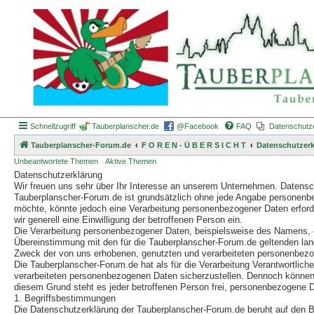
Schnellzugriff
Tauberplanscher.de
@Facebook
FAQ
Datenschutz
Tauberplanscher-Forum.de
F O R E N - Ü B E R S I C H T
Datenschutzerk
Unbeantwortete Themen
Aktive Themen
Datenschutzerklärung
Wir freuen uns sehr über Ihr Interesse an unserem Unternehmen. Datensch
Tauberplanscher-Forum.de ist grundsätzlich ohne jede Angabe personenb
möchte, könnte jedoch eine Verarbeitung personenbezogener Daten erforder
wir generell eine Einwilligung der betroffenen Person ein.
Die Verarbeitung personenbezogener Daten, beispielsweise des Namens, de
Übereinstimmung mit den für die Tauberplanscher-Forum.de geltenden la
Zweck der von uns erhobenen, genutzten und verarbeiteten personenbezog
Die Tauberplanscher-Forum.de hat als für die Verarbeitung Verantwortlic
verarbeiteten personenbezogenen Daten sicherzustellen. Dennoch können 
diesem Grund steht es jeder betroffenen Person frei, personenbezogene Da
1. Begriffsbestimmungen
Die Datenschutzerklärung der Tauberplanscher-Forum.de beruht auf den B