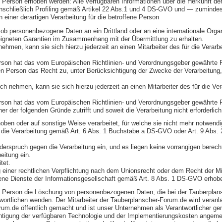
 Person erhoben werden: Alle verfügbaren Informationen über die Herkunft de
nschließlich Profiling gemäß Artikel 22 Abs.1 und 4 DS-GVO und — zumindest 
einer derartigen Verarbeitung für die betroffene Person
ob personenbezogene Daten an ein Drittland oder an eine internationale Organis
eigneten Garantien im Zusammenhang mit der Übermittlung zu erhalten.
hmen, kann sie sich hierzu jederzeit an einen Mitarbeiter des für die Verarb
on hat das vom Europäischen Richtlinien- und Verordnungsgeber gewährte Rec
en Person das Recht zu, unter Berücksichtigung der Zwecke der Verarbeitung
h nehmen, kann sie sich hierzu jederzeit an einen Mitarbeiter des für die Ve
son hat das vom Europäischen Richtlinien- und Verordnungsgeber gewährte Re
der folgenden Gründe zutrifft und soweit die Verarbeitung nicht erforderlich 
en oder auf sonstige Weise verarbeitet, für welche sie nicht mehr notwendi
sich die Verarbeitung gemäß Art. 6 Abs. 1 Buchstabe a DS-GVO oder Art. 9 Abs
rspruch gegen die Verarbeitung ein, und es liegen keine vorrangigen berechtig
eitung ein.
tet.
iner rechtlichen Verpflichtung nach dem Unionsrecht oder dem Recht der Mitgl
ne Dienste der Informationsgesellschaft gemäß Art. 8 Abs. 1 DS-GVO erhob
ene Person die Löschung von personenbezogenen Daten, die bei der Tauberplan
rantwortlichen wenden. Der Mitarbeiter der Tauberplanscher-Forum.de wird ve
um.de öffentlich gemacht und ist unser Unternehmen als Verantwortlicher 
ksichtigung der verfügbaren Technologie und der Implementierungskosten ange