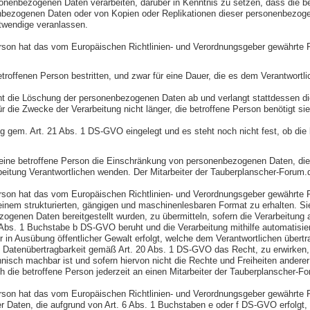
rsonenbezogenen Daten verarbeiten, darüber in Kenntnis zu setzen, dass die b
bezogenen Daten oder von Kopien oder Replikationen dieser personenbezogenen 
otwendige veranlassen.
rson hat das vom Europäischen Richtlinien- und Verordnungsgeber gewährte R
troffenen Person bestritten, und zwar für eine Dauer, die es dem Verantwortl
ehnt die Löschung der personenbezogenen Daten ab und verlangt stattdessen
r die Zwecke der Verarbeitung nicht länger, die betroffene Person benötigt 
g gem. Art. 21 Abs. 1 DS-GVO eingelegt und es steht noch nicht fest, ob di
eine betroffene Person die Einschränkung von personenbezogenen Daten, die 
rarbeitung Verantwortlichen wenden. Der Mitarbeiter der Tauberplanscher-Forum
rson hat das vom Europäischen Richtlinien- und Verordnungsgeber gewährte R
n einem strukturierten, gängigen und maschinenlesbaren Format zu erhalten. 
genen Daten bereitgestellt wurden, zu übermitteln, sofern die Verarbeitung 
. 1 Buchstabe b DS-GVO beruht und die Verarbeitung mithilfe automatisierte
oder in Ausübung öffentlicher Gewalt erfolgt, welche dem Verantwortlichen übert
uf Datenübertragbarkeit gemäß Art. 20 Abs. 1 DS-GVO das Recht, zu erwirken
hnisch machbar ist und sofern hiervon nicht die Rechte und Freiheiten andere
 die betroffene Person jederzeit an einen Mitarbeiter der Tauberplanscher-F
son hat das vom Europäischen Richtlinien- und Verordnungsgeber gewährte Re
er Daten, die aufgrund von Art. 6 Abs. 1 Buchstaben e oder f DS-GVO erfolgt,