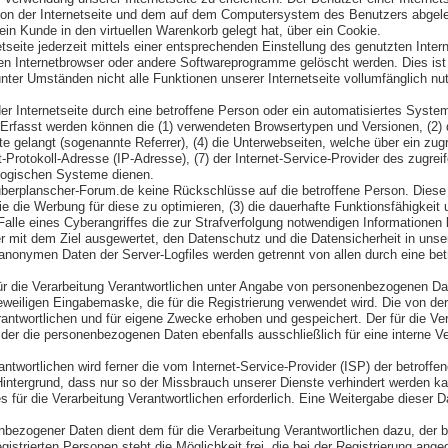
 von der Internetseite und dem auf dem Computersystem des Benutzers abgele
in Kunde in den virtuellen Warenkorb gelegt hat, über ein Cookie.
tseite jederzeit mittels einer entsprechenden Einstellung des genutzten Inte
en Internetbrowser oder andere Softwareprogramme gelöscht werden. Dies ist i
ter Umständen nicht alle Funktionen unserer Internetseite vollumfänglich nut
der Internetseite durch eine betroffene Person oder ein automatisiertes Syst
. Erfasst werden können die (1) verwendeten Browsertypen und Versionen, (2
te gelangt (sogenannte Referrer), (4) die Unterwebseiten, welche über ein zu
net-Protokoll-Adresse (IP-Adresse), (7) der Internet-Service-Provider des zug
ologischen Systeme dienen.
uberplanscher-Forum.de keine Rückschlüsse auf die betroffene Person. Diese I
sowie die Werbung für diese zu optimieren, (3) die dauerhafte Funktionsfähigk
 Falle eines Cyberangriffes die zur Strafverfolgung notwendigen Informatione
ner mit dem Ziel ausgewertet, den Datenschutz und die Datensicherheit in uns
 anonymen Daten der Server-Logfiles werden getrennt von allen durch eine 
s für die Verarbeitung Verantwortlichen unter Angabe von personenbezogenen 
r jeweiligen Eingabemaske, die für die Registrierung verwendet wird. Die vo
erantwortlichen und für eigene Zwecke erhoben und gespeichert. Der für die V
, der die personenbezogenen Daten ebenfalls ausschließlich für eine interne V
erantwortlichen wird ferner die vom Internet-Service-Provider (ISP) der betro
Hintergrund, dass nur so der Missbrauch unserer Dienste verhindert werden k
für die Verarbeitung Verantwortlichen erforderlich. Eine Weitergabe dieser Dat
enbezogener Daten dient dem für die Verarbeitung Verantwortlichen dazu, der 
istrierten Personen steht die Möglichkeit frei, die bei der Registrierung a