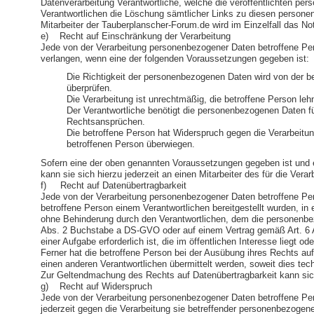
Datenverarbeitung Verantwortliche, welche die veröffentlichten pe
Verantwortlichen die Löschung sämtlicher Links zu diesen personen
Mitarbeiter der Tauberplanscher-Forum.de wird im Einzelfall das N
e) Recht auf Einschränkung der Verarbeitung
Jede von der Verarbeitung personenbezogener Daten betroffene Pe
verlangen, wenn eine der folgenden Voraussetzungen gegeben ist:
Die Richtigkeit der personenbezogenen Daten wird von der be
überprüfen.
Die Verarbeitung ist unrechtmäßig, die betroffene Person l
Der Verantwortliche benötigt die personenbezogenen Daten fü
Rechtsansprüchen.
Die betroffene Person hat Widerspruch gegen die Verarbeitun
betroffenen Person überwiegen.
Sofern eine der oben genannten Voraussetzungen gegeben ist und 
kann sie sich hierzu jederzeit an einen Mitarbeiter des für die Ve
f) Recht auf Datenübertragbarkeit
Jede von der Verarbeitung personenbezogener Daten betroffene Pe
betroffene Person einem Verantwortlichen bereitgestellt wurden, i
ohne Behinderung durch den Verantwortlichen, dem die personenbezo
Abs. 2 Buchstabe a DS-GVO oder auf einem Vertrag gemäß Art. 6 Abs
einer Aufgabe erforderlich ist, die im öffentlichen Interesse liegt 
Ferner hat die betroffene Person bei der Ausübung ihres Rechts a
einen anderen Verantwortlichen übermittelt werden, soweit dies tec
Zur Geltendmachung des Rechts auf Datenübertragbarkeit kann sich
g) Recht auf Widerspruch
Jede von der Verarbeitung personenbezogener Daten betroffene Per
jederzeit gegen die Verarbeitung sie betreffender personenbezogen