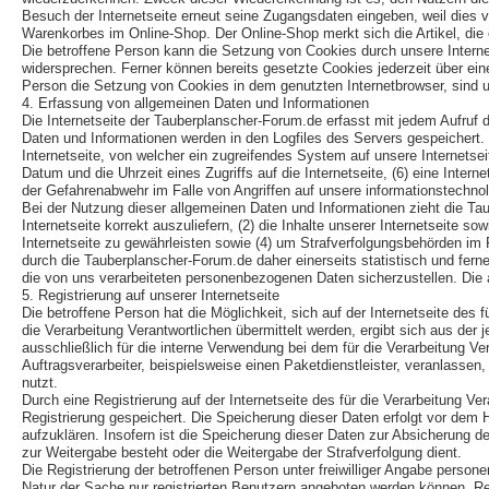
Besuch der Internetseite erneut seine Zugangsdaten eingeben, weil dies
Warenkorbes im Online-Shop. Der Online-Shop merkt sich die Artikel, die e
Die betroffene Person kann die Setzung von Cookies durch unsere Interne
widersprechen. Ferner können bereits gesetzte Cookies jederzeit über ein
Person die Setzung von Cookies in dem genutzten Internetbrowser, sind un
4. Erfassung von allgemeinen Daten und Informationen
Die Internetseite der Tauberplanscher-Forum.de erfasst mit jedem Aufruf 
Daten und Informationen werden in den Logfiles des Servers gespeichert
Internetseite, von welcher ein zugreifendes System auf unsere Internetsei
Datum und die Uhrzeit eines Zugriffs auf die Internetseite, (6) eine Inter
der Gefahrenabwehr im Falle von Angriffen auf unsere informationstechn
Bei der Nutzung dieser allgemeinen Daten und Informationen zieht die Ta
Internetseite korrekt auszuliefern, (2) die Inhalte unserer Internetseite 
Internetseite zu gewährleisten sowie (4) um Strafverfolgungsbehörden im
durch die Tauberplanscher-Forum.de daher einerseits statistisch und fer
die von uns verarbeiteten personenbezogenen Daten sicherzustellen. Die
5. Registrierung auf unserer Internetseite
Die betroffene Person hat die Möglichkeit, sich auf der Internetseite de
die Verarbeitung Verantwortlichen übermittelt werden, ergibt sich aus de
ausschließlich für die interne Verwendung bei dem für die Verarbeitung V
Auftragsverarbeiter, beispielsweise einen Paketdienstleister, veranlassen
nutzt.
Durch eine Registrierung auf der Internetseite des für die Verarbeitung V
Registrierung gespeichert. Die Speicherung dieser Daten erfolgt vor dem 
aufzuklären. Insofern ist die Speicherung dieser Daten zur Absicherung des 
zur Weitergabe besteht oder die Weitergabe der Strafverfolgung dient.
Die Registrierung der betroffenen Person unter freiwilliger Angabe person
Natur der Sache nur registrierten Benutzern angeboten werden können. Reg