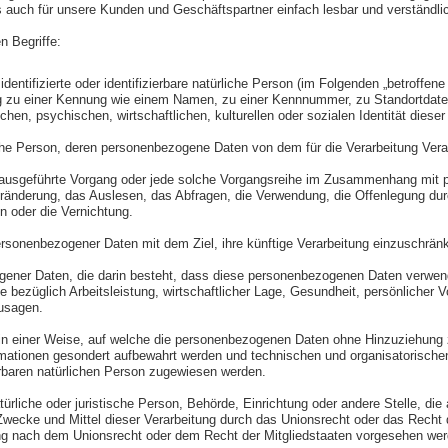
ls auch für unsere Kunden und Geschäftspartner einfach lesbar und verständl
n Begriffe:
entifizierte oder identifizierbare natürliche Person (im Folgenden „betroffene 
nung zu einer Kennung wie einem Namen, zu einer Kennnummer, zu Standortdat
n, psychischen, wirtschaftlichen, kulturellen oder sozialen Identität dieser n
ürliche Person, deren personenbezogene Daten von dem für die Verarbeitung Vera
hren ausgeführte Vorgang oder jede solche Vorgangsreihe im Zusammenhang mi
änderung, das Auslesen, das Abfragen, die Verwendung, die Offenlegung durch
n oder die Vernichtung.
ersonenbezogener Daten mit dem Ziel, ihre künftige Verarbeitung einzuschrän
ezogener Daten, die darin besteht, dass diese personenbezogenen Daten verwe
ezüglich Arbeitsleistung, wirtschaftlicher Lage, Gesundheit, persönlicher Vor
zusagen.
n einer Weise, auf welche die personenbezogenen Daten ohne Hinzuziehung zu
mationen gesondert aufbewahrt werden und technischen und organisatorische
ierbaren natürlichen Person zugewiesen werden.
natürliche oder juristische Person, Behörde, Einrichtung oder andere Stelle, d
wecke und Mittel dieser Verarbeitung durch das Unionsrecht oder das Recht d
ng nach dem Unionsrecht oder dem Recht der Mitgliedstaaten vorgesehen wer