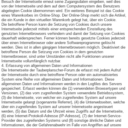
Besuch der Internetseite erneut seine Zugangsdaten eingeben, weil dies
von der Internetseite und dem auf dem Computersystem des Benutzers
abgelegten Cookie übernommen wird. Ein weiteres Beispiel ist das Cookie
eines Warenkorbes im Online-Shop. Der Online-Shop merkt sich die Artikel,
die ein Kunde in den virtuellen Warenkorb gelegt hat, über ein Cookie.
Die betroffene Person kann die Setzung von Cookies durch unsere
Internetseite jederzeit mittels einer entsprechenden Einstellung des
genutzten Internetbrowsers verhindern und damit der Setzung von Cookies
dauerhaft widersprechen. Ferner können bereits gesetzte Cookies jederzeit
über einen Internetbrowser oder andere Softwareprogramme gelöscht
werden. Dies ist in allen gängigen Internetbrowsern möglich. Deaktiviert die
betroffene Person die Setzung von Cookies in dem genutzten
Internetbrowser, sind unter Umständen nicht alle Funktionen unserer
Internetseite vollumfänglich nutzbar.
4. Erfassung von allgemeinen Daten und Informationen
Die Internetseite der Tauberplanscher-Forum.de erfasst mit jedem Aufruf
der Internetseite durch eine betroffene Person oder ein automatisiertes
System eine Reihe von allgemeinen Daten und Informationen. Diese
allgemeinen Daten und Informationen werden in den Logfiles des Servers
gespeichert. Erfasst werden können die (1) verwendeten Browsertypen und
Versionen, (2) das vom zugreifenden System verwendete Betriebssystem,
(3) die Internetseite, von welcher ein zugreifendes System auf unsere
Internetseite gelangt (sogenannte Referrer), (4) die Unterwebseiten, welche
über ein zugreifendes System auf unserer Internetseite angesteuert
werden, (5) das Datum und die Uhrzeit eines Zugriffs auf die Internetseite,
(6) eine Internet-Protokoll-Adresse (IP-Adresse), (7) der Internet-Service-
Provider des zugreifenden Systems und (8) sonstige ähnliche Daten und
Informationen, die der Gefahrenabwehr im Falle von Angriffen auf unsere