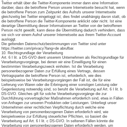
Twitter erhält über die Twitter-Komponente immer dann eine Information
darüber, dass die betroffene Person unsere Internetseite besucht hat, wenn
die betroffene Person zum Zeitpunkt des Aufrufs unserer Internetseite
gleichzeitig bei Twitter eingeloggt ist; dies findet unabhängig davon statt, ob
die betroffene Person die Twitter-Komponente anklickt oder nicht. Ist eine
derartige Übermittlung dieser Informationen an Twitter von der betroffenen
Person nicht gewollt, kann diese die Übermittlung dadurch verhindern, dass
sie sich vor einem Aufruf unserer Internetseite aus ihrem Twitter-Account
ausloggt.
Die geltenden Datenschutzbestimmungen von Twitter sind unter
https://twitter.com/privacy?lang=de abrufbar.
10. Rechtsgrundlage der Verarbeitung
Art. 6 I lit. a DS-GVO dient unserem Unternehmen als Rechtsgrundlage für
Verarbeitungsvorgänge, bei denen wir eine Einwilligung für einen
bestimmten Verarbeitungszweck einholen. Ist die Verarbeitung
personenbezogener Daten zur Erfüllung eines Vertrags, dessen
Vertragspartei die betroffene Person ist, erforderlich, wie dies
beispielsweise bei Verarbeitungsvorgängen der Fall ist, die für eine
Lieferung von Waren oder die Erbringung einer sonstigen Leistung oder
Gegenleistung notwendig sind, so beruht die Verarbeitung auf Art. 6 I lit. b
DS-GVO. Gleiches gilt für solche Verarbeitungsvorgänge die zur
Durchführung vorvertraglicher Maßnahmen erforderlich sind, etwa in Fällen
von Anfragen zur unseren Produkten oder Leistungen. Unterliegt unser
Unternehmen einer rechtlichen Verpflichtung durch welche eine
Verarbeitung von personenbezogenen Daten erforderlich wird, wie
beispielsweise zur Erfüllung steuerlicher Pflichten, so basiert die
Verarbeitung auf Art. 6 I lit. c DS-GVO. In seltenen Fällen könnte die
Verarbeitung von personenbezogenen Daten erforderlich werden, um