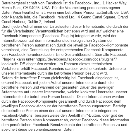
Betreibergesellschaft von Facebook ist die Facebook, Inc., 1 Hacker Way,
Menlo Park, CA 94025, USA. Für die Verarbeitung personenbezogener
Daten Verantwortlicher ist, wenn eine betroffene Person außerhalb der USA
oder Kanada lebt, die Facebook Ireland Ltd., 4 Grand Canal Square, Grand
Canal Harbour, Dublin 2, Ireland.
Durch jeden Aufruf einer der Einzelseiten dieser Internetseite, die durch den
für die Verarbeitung Verantwortlichen betrieben wird und auf welcher eine
Facebook-Komponente (Facebook-Plug-In) integriert wurde, wird der
Internetbrowser auf dem informationstechnologischen System der
betroffenen Person automatisch durch die jeweilige Facebook-Komponente
veranlasst, eine Darstellung der entsprechenden Facebook-Komponente
von Facebook herunterzuladen. Eine Gesamtübersicht über alle Facebook-
Plug-Ins kann unter https://developers.facebook.com/docs/plugins/?
locale=de_DE abgerufen werden. Im Rahmen dieses technischen
Verfahrens erhält Facebook Kenntnis darüber, welche konkrete Unterseite
unserer Internetseite durch die betroffene Person besucht wird.
Sofern die betroffene Person gleichzeitig bei Facebook eingeloggt ist,
erkennt Facebook mit jedem Aufruf unserer Internetseite durch die
betroffene Person und während der gesamten Dauer des jeweiligen
Aufenthaltes auf unserer Internetseite, welche konkrete Unterseite unserer
Internetseite die betroffene Person besucht. Diese Informationen werden
durch die Facebook-Komponente gesammelt und durch Facebook dem
jeweiligen Facebook-Account der betroffenen Person zugeordnet. Betätigt
die betroffene Person einen der auf unserer Internetseite integrierten
Facebook-Buttons, beispielsweise den „Gefällt mir“-Button, oder gibt die
betroffene Person einen Kommentar ab, ordnet Facebook diese Information
dem persönlichen Facebook-Benutzerkonto der betroffenen Person zu und
speichert diese personenbezogenen Daten.