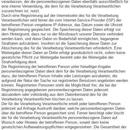
veranlassen, der die personenbezogenen Daten ebenfalls ausschließlich für
eine interne Verwendung, die dem für die Verarbeitung Verantwortlichen
zuzurechnen ist, nutzt.
Durch eine Registrierung auf der Internetseite des für die Verarbeitung
Verantwortlichen wird ferner die vom Internet-Service-Provider (ISP) der
betroffenen Person vergebene IP-Adresse, das Datum sowie die Uhrzeit
der Registrierung gespeichert. Die Speicherung dieser Daten erfolgt vor
dem Hintergrund, dass nur so der Missbrauch unserer Dienste verhindert
werden kann, und diese Daten im Bedarfsfall ermöglichen, begangene
Straftaten aufzuklären. Insofern ist die Speicherung dieser Daten zur
Absicherung des für die Verarbeitung Verantwortlichen erforderlich. Eine
Weitergabe dieser Daten an Dritte erfolgt grundsätzlich nicht, sofern keine
gesetzliche Pflicht zur Weitergabe besteht oder die Weitergabe der
Strafverfolgung dient.
Die Registrierung der betroffenen Person unter freiwilliger Angabe
personenbezogener Daten dient dem für die Verarbeitung Verantwortlichen
dazu, der betroffenen Person Inhalte oder Leistungen anzubieten, die
aufgrund der Natur der Sache nur registrierten Benutzern angeboten werden
können. Registrierten Personen steht die Möglichkeit frei, die bei der
Registrierung angegebenen personenbezogenen Daten jederzeit
abzuändern oder vollständig aus dem Datenbestand des für die
Verarbeitung Verantwortlichen löschen zu lassen.
Der für die Verarbeitung Verantwortliche erteilt jeder betroffenen Person
jederzeit auf Anfrage Auskunft darüber, welche personenbezogenen Daten
über die betroffene Person gespeichert sind. Ferner berichtigt oder löscht
der für die Verarbeitung Verantwortliche personenbezogene Daten auf
Wunsch oder Hinweis der betroffenen Person, soweit dem keine
gesetzlichen Aufbewahrungspflichten entgegenstehen. Die Gesamtheit der