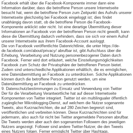
Facebook erhält über die Facebook-Komponente immer dann eine
Information darüber, dass die betroffene Person unsere Internetseite
besucht hat, wenn die betroffene Person zum Zeitpunkt des Aufrufs unserer
Internetseite gleichzeitig bei Facebook eingeloggt ist; dies findet
unabhängig davon statt, ob die betroffene Person die Facebook-
Komponente anklickt oder nicht. Ist eine derartige Übermittlung dieser
Informationen an Facebook von der betroffenen Person nicht gewollt, kann
diese die Übermittlung dadurch verhindern, dass sie sich vor einem Aufruf
unserer Internetseite aus ihrem Facebook-Account ausloggt.
Die von Facebook veröffentlichte Datenrichtlinie, die unter https://de-
de.facebook.com/about/privacy/ abrufbar ist, gibt Aufschluss über die
Erhebung, Verarbeitung und Nutzung personenbezogener Daten durch
Facebook. Ferner wird dort erläutert, welche Einstellungsmöglichkeiten
Facebook zum Schutz der Privatsphäre der betroffenen Person bietet.
Zudem sind unterschiedliche Applikationen erhältlich, die es ermöglichen,
eine Datenübermittlung an Facebook zu unterdrücken. Solche Applikationen
können durch die betroffene Person genutzt werden, um eine
Datenübermittlung an Facebook zu unterdrücken.
9. Datenschutzbestimmungen zu Einsatz und Verwendung von Twitter
Der für die Verarbeitung Verantwortliche hat auf dieser Internetseite
Komponenten von Twitter integriert. Twitter ist ein multilingualer öffentlich
zugänglicher Mikroblogging-Dienst, auf welchem die Nutzer sogenannte
Tweets, also Kurznachrichten, die auf 280 Zeichen begrenzt sind,
veröffentlichen und verbreiten können. Diese Kurznachrichten sind für
jedermann, also auch für nicht bei Twitter angemeldete Personen abrufbar.
Die Tweets werden aber auch den sogenannten Followern des jeweiligen
Nutzers angezeigt. Follower sind andere Twitter-Nutzer, die den Tweets
eines Nutzers folgen. Ferner ermöglicht Twitter über Hashtags,