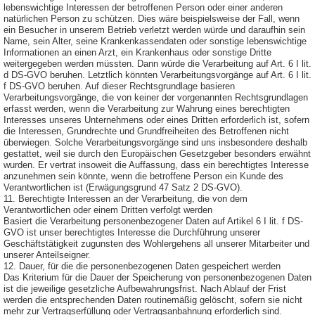
lebenswichtige Interessen der betroffenen Person oder einer anderen
natürlichen Person zu schützen. Dies wäre beispielsweise der Fall, wenn
ein Besucher in unserem Betrieb verletzt werden würde und daraufhin sein
Name, sein Alter, seine Krankenkassendaten oder sonstige lebenswichtige
Informationen an einen Arzt, ein Krankenhaus oder sonstige Dritte
weitergegeben werden müssten. Dann würde die Verarbeitung auf Art. 6 I lit.
d DS-GVO beruhen. Letztlich könnten Verarbeitungsvorgänge auf Art. 6 I lit.
f DS-GVO beruhen. Auf dieser Rechtsgrundlage basieren
Verarbeitungsvorgänge, die von keiner der vorgenannten Rechtsgrundlagen
erfasst werden, wenn die Verarbeitung zur Wahrung eines berechtigten
Interesses unseres Unternehmens oder eines Dritten erforderlich ist, sofern
die Interessen, Grundrechte und Grundfreiheiten des Betroffenen nicht
überwiegen. Solche Verarbeitungsvorgänge sind uns insbesondere deshalb
gestattet, weil sie durch den Europäischen Gesetzgeber besonders erwähnt
wurden. Er vertrat insoweit die Auffassung, dass ein berechtigtes Interesse
anzunehmen sein könnte, wenn die betroffene Person ein Kunde des
Verantwortlichen ist (Erwägungsgrund 47 Satz 2 DS-GVO).
11. Berechtigte Interessen an der Verarbeitung, die von dem
Verantwortlichen oder einem Dritten verfolgt werden
Basiert die Verarbeitung personenbezogener Daten auf Artikel 6 I lit. f DS-
GVO ist unser berechtigtes Interesse die Durchführung unserer
Geschäftstätigkeit zugunsten des Wohlergehens all unserer Mitarbeiter und
unserer Anteilseigner.
12. Dauer, für die die personenbezogenen Daten gespeichert werden
Das Kriterium für die Dauer der Speicherung von personenbezogenen Daten
ist die jeweilige gesetzliche Aufbewahrungsfrist. Nach Ablauf der Frist
werden die entsprechenden Daten routinemäßig gelöscht, sofern sie nicht
mehr zur Vertragserfüllung oder Vertragsanbahnung erforderlich sind.