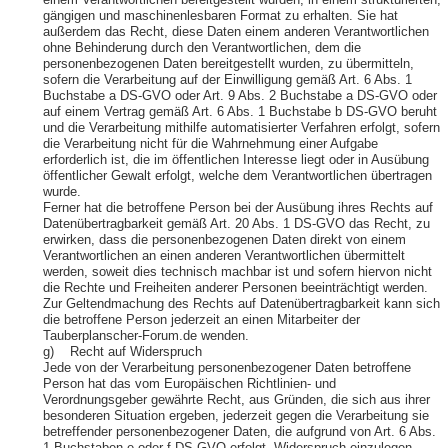
einem Verantwortlichen bereitgestellt wurden, in einem strukturierten,
gängigen und maschinenlesbaren Format zu erhalten. Sie hat
außerdem das Recht, diese Daten einem anderen Verantwortlichen
ohne Behinderung durch den Verantwortlichen, dem die
personenbezogenen Daten bereitgestellt wurden, zu übermitteln,
sofern die Verarbeitung auf der Einwilligung gemäß Art. 6 Abs. 1
Buchstabe a DS-GVO oder Art. 9 Abs. 2 Buchstabe a DS-GVO oder
auf einem Vertrag gemäß Art. 6 Abs. 1 Buchstabe b DS-GVO beruht
und die Verarbeitung mithilfe automatisierter Verfahren erfolgt, sofern
die Verarbeitung nicht für die Wahrnehmung einer Aufgabe
erforderlich ist, die im öffentlichen Interesse liegt oder in Ausübung
öffentlicher Gewalt erfolgt, welche dem Verantwortlichen übertragen
wurde.
Ferner hat die betroffene Person bei der Ausübung ihres Rechts auf
Datenübertragbarkeit gemäß Art. 20 Abs. 1 DS-GVO das Recht, zu
erwirken, dass die personenbezogenen Daten direkt von einem
Verantwortlichen an einen anderen Verantwortlichen übermittelt
werden, soweit dies technisch machbar ist und sofern hiervon nicht
die Rechte und Freiheiten anderer Personen beeinträchtigt werden.
Zur Geltendmachung des Rechts auf Datenübertragbarkeit kann sich
die betroffene Person jederzeit an einen Mitarbeiter der
Tauberplanscher-Forum.de wenden.
g) Recht auf Widerspruch
Jede von der Verarbeitung personenbezogener Daten betroffene
Person hat das vom Europäischen Richtlinien- und
Verordnungsgeber gewährte Recht, aus Gründen, die sich aus ihrer
besonderen Situation ergeben, jederzeit gegen die Verarbeitung sie
betreffender personenbezogener Daten, die aufgrund von Art. 6 Abs.