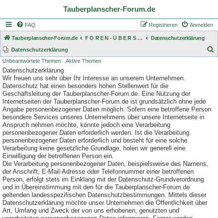
Tauberplanscher-Forum.de
FAQ
Registrieren
Anmelden
Tauberplanscher-Forum.de
F O R E N - Ü B E R S I C H T
Datenschutzerklärung
S
Datenschutzerklärung
Unbeantwortete Themen
Aktive Themen
u
Datenschutzerklärung
c
Wir freuen uns sehr über Ihr Interesse an unserem Unternehmen.
h
Datenschutz hat einen besonders hohen Stellenwert für die
Geschäftsleitung der Tauberplanscher-Forum.de. Eine Nutzung der
e
Internetseiten der Tauberplanscher-Forum.de ist grundsätzlich ohne jede
Angabe personenbezogener Daten möglich. Sofern eine betroffene Person
besondere Services unseres Unternehmens über unsere Internetseite in
Anspruch nehmen möchte, könnte jedoch eine Verarbeitung
personenbezogener Daten erforderlich werden. Ist die Verarbeitung
personenbezogener Daten erforderlich und besteht für eine solche
Verarbeitung keine gesetzliche Grundlage, holen wir generell eine
Einwilligung der betroffenen Person ein.
Die Verarbeitung personenbezogener Daten, beispielsweise des Namens,
der Anschrift, E-Mail-Adresse oder Telefonnummer einer betroffenen
Person, erfolgt stets im Einklang mit der Datenschutz-Grundverordnung
und in Übereinstimmung mit den für die Tauberplanscher-Forum.de
geltenden landesspezifischen Datenschutzbestimmungen. Mittels dieser
Datenschutzerklärung möchte unser Unternehmen die Öffentlichkeit über
Art, Umfang und Zweck der von uns erhobenen, genutzten und