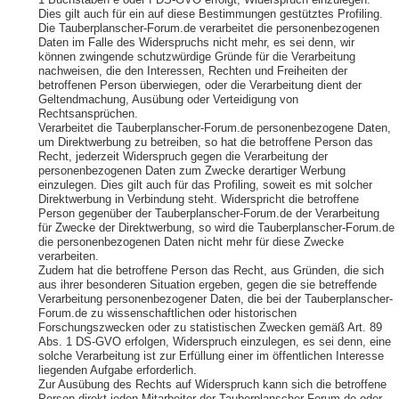
1 Buchstaben e oder f DS-GVO erfolgt, Widerspruch einzulegen.
Dies gilt auch für ein auf diese Bestimmungen gestütztes Profiling.
Die Tauberplanscher-Forum.de verarbeitet die personenbezogenen
Daten im Falle des Widerspruchs nicht mehr, es sei denn, wir
können zwingende schutzwürdige Gründe für die Verarbeitung
nachweisen, die den Interessen, Rechten und Freiheiten der
betroffenen Person überwiegen, oder die Verarbeitung dient der
Geltendmachung, Ausübung oder Verteidigung von
Rechtsansprüchen.
Verarbeitet die Tauberplanscher-Forum.de personenbezogene Daten,
um Direktwerbung zu betreiben, so hat die betroffene Person das
Recht, jederzeit Widerspruch gegen die Verarbeitung der
personenbezogenen Daten zum Zwecke derartiger Werbung
einzulegen. Dies gilt auch für das Profiling, soweit es mit solcher
Direktwerbung in Verbindung steht. Widerspricht die betroffene
Person gegenüber der Tauberplanscher-Forum.de der Verarbeitung
für Zwecke der Direktwerbung, so wird die Tauberplanscher-Forum.de
die personenbezogenen Daten nicht mehr für diese Zwecke
verarbeiten.
Zudem hat die betroffene Person das Recht, aus Gründen, die sich
aus ihrer besonderen Situation ergeben, gegen die sie betreffende
Verarbeitung personenbezogener Daten, die bei der Tauberplanscher-
Forum.de zu wissenschaftlichen oder historischen
Forschungszwecken oder zu statistischen Zwecken gemäß Art. 89
Abs. 1 DS-GVO erfolgen, Widerspruch einzulegen, es sei denn, eine
solche Verarbeitung ist zur Erfüllung einer im öffentlichen Interesse
liegenden Aufgabe erforderlich.
Zur Ausübung des Rechts auf Widerspruch kann sich die betroffene