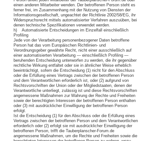
Person direkt jeden Mitarbeiter der Tauberplanscher-Forum.de oder
einen anderen Mitarbeiter wenden. Der betroffenen Person steht es
ferner frei, im Zusammenhang mit der Nutzung von Diensten der
Informationsgesellschaft, ungeachtet der Richtlinie 2002/58/EG, ihr
Widerspruchsrecht mittels automatisierter Verfahren auszuüben, bei
denen technische Spezifikationen verwendet werden.
h) Automatisierte Entscheidungen im Einzelfall einschließlich
Profiling
Jede von der Verarbeitung personenbezogener Daten betroffene
Person hat das vom Europäischen Richtlinien- und
Verordnungsgeber gewährte Recht, nicht einer ausschließlich auf
einer automatisierten Verarbeitung — einschließlich Profiling —
beruhenden Entscheidung unterworfen zu werden, die ihr gegenüber
rechtliche Wirkung entfaltet oder sie in ähnlicher Weise erheblich
beeinträchtigt, sofern die Entscheidung (1) nicht für den Abschluss
oder die Erfüllung eines Vertrags zwischen der betroffenen Person
und dem Verantwortlichen erforderlich ist, oder (2) aufgrund von
Rechtsvorschriften der Union oder der Mitgliedstaaten, denen der
Verantwortliche unterliegt, zulässig ist und diese Rechtsvorschriften
angemessene Maßnahmen zur Wahrung der Rechte und Freiheiten
sowie der berechtigten Interessen der betroffenen Person enthalten
oder (3) mit ausdrücklicher Einwilligung der betroffenen Person
erfolgt.
Ist die Entscheidung (1) für den Abschluss oder die Erfüllung eines
Vertrags zwischen der betroffenen Person und dem Verantwortlichen
erforderlich oder (2) erfolgt sie mit ausdrücklicher Einwilligung der
betroffenen Person, trifft die Tauberplanscher-Forum.de
angemessene Maßnahmen, um die Rechte und Freiheiten sowie die