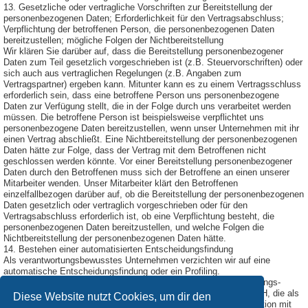
13. Gesetzliche oder vertragliche Vorschriften zur Bereitstellung der
personenbezogenen Daten; Erforderlichkeit für den Vertragsabschluss;
Verpflichtung der betroffenen Person, die personenbezogenen Daten
bereitzustellen; mögliche Folgen der Nichtbereitstellung
Wir klären Sie darüber auf, dass die Bereitstellung personenbezogener
Daten zum Teil gesetzlich vorgeschrieben ist (z.B. Steuervorschriften) oder
sich auch aus vertraglichen Regelungen (z.B. Angaben zum
Vertragspartner) ergeben kann. Mitunter kann es zu einem Vertragsschluss
erforderlich sein, dass eine betroffene Person uns personenbezogene
Daten zur Verfügung stellt, die in der Folge durch uns verarbeitet werden
müssen. Die betroffene Person ist beispielsweise verpflichtet uns
personenbezogene Daten bereitzustellen, wenn unser Unternehmen mit ihr
einen Vertrag abschließt. Eine Nichtbereitstellung der personenbezogenen
Daten hätte zur Folge, dass der Vertrag mit dem Betroffenen nicht
geschlossen werden könnte. Vor einer Bereitstellung personenbezogener
Daten durch den Betroffenen muss sich der Betroffene an einen unserer
Mitarbeiter wenden. Unser Mitarbeiter klärt den Betroffenen
einzelfallbezogen darüber auf, ob die Bereitstellung der personenbezogenen
Daten gesetzlich oder vertraglich vorgeschrieben oder für den
Vertragsabschluss erforderlich ist, ob eine Verpflichtung besteht, die
personenbezogenen Daten bereitzustellen, und welche Folgen die
Nichtbereitstellung der personenbezogenen Daten hätte.
14. Bestehen einer automatisierten Entscheidungsfindung
Als verantwortungsbewusstes Unternehmen verzichten wir auf eine
automatische Entscheidungsfindung oder ein Profiling.
Diese Datenschutzerklärung wurde durch den Datenschutzerklärungs-
Generator der DGD Deutsche Gesellschaft für Datenschutz GmbH, die als
Diese Website nutzt Cookies, um dir den
Externer Datenschutzbeauftragter Passau
tätig ist, in Kooperation mit