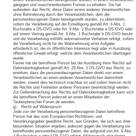
einem Verantwortlichen bereitgestellt wurden, in einem strukturierten,
gängigen und maschinenlesbaren Format zu erhalten. Sie hat
außerdem das Recht, diese Daten einem anderen Verantwortlichen
ohne Behinderung durch den Verantwortlichen, dem die
personenbezogenen Daten bereitgestellt wurden, zu übermitteln,
sofern die Verarbeitung auf der Einwilligung gemäß Art. 6 Abs. 1
Buchstabe a DS-GVO oder Art. 9 Abs. 2 Buchstabe a DS-GVO oder
auf einem Vertrag gemäß Art. 6 Abs. 1 Buchstabe b DS-GVO beruht
und die Verarbeitung mithilfe automatisierter Verfahren erfolgt, sofern
die Verarbeitung nicht für die Wahrnehmung einer Aufgabe
erforderlich ist, die im öffentlichen Interesse liegt oder in Ausübung
öffentlicher Gewalt erfolgt, welche dem Verantwortlichen übertragen
wurde.
Ferner hat die betroffene Person bei der Ausübung ihres Rechts auf
Datenübertragbarkeit gemäß Art. 20 Abs. 1 DS-GVO das Recht, zu
erwirken, dass die personenbezogenen Daten direkt von einem
Verantwortlichen an einen anderen Verantwortlichen übermittelt
werden, soweit dies technisch machbar ist und sofern hiervon nicht
die Rechte und Freiheiten anderer Personen beeinträchtigt werden.
Zur Geltendmachung des Rechts auf Datenübertragbarkeit kann sich
die betroffene Person jederzeit an einen Mitarbeiter der
Tauberplanscher-Forum.de wenden.
g) Recht auf Widerspruch
Jede von der Verarbeitung personenbezogener Daten betroffene
Person hat das vom Europäischen Richtlinien- und
Verordnungsgeber gewährte Recht, aus Gründen, die sich aus ihrer
besonderen Situation ergeben, jederzeit gegen die Verarbeitung sie
betreffender personenbezogener Daten, die aufgrund von Art. 6 Abs.