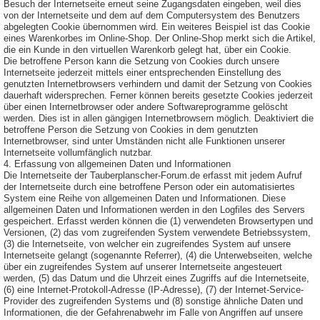
Besuch der Internetseite erneut seine Zugangsdaten eingeben, weil dies
von der Internetseite und dem auf dem Computersystem des Benutzers
abgelegten Cookie übernommen wird. Ein weiteres Beispiel ist das Cookie
eines Warenkorbes im Online-Shop. Der Online-Shop merkt sich die Artikel,
die ein Kunde in den virtuellen Warenkorb gelegt hat, über ein Cookie.
Die betroffene Person kann die Setzung von Cookies durch unsere
Internetseite jederzeit mittels einer entsprechenden Einstellung des
genutzten Internetbrowsers verhindern und damit der Setzung von Cookies
dauerhaft widersprechen. Ferner können bereits gesetzte Cookies jederzeit
über einen Internetbrowser oder andere Softwareprogramme gelöscht
werden. Dies ist in allen gängigen Internetbrowsern möglich. Deaktiviert die
betroffene Person die Setzung von Cookies in dem genutzten
Internetbrowser, sind unter Umständen nicht alle Funktionen unserer
Internetseite vollumfänglich nutzbar.
4. Erfassung von allgemeinen Daten und Informationen
Die Internetseite der Tauberplanscher-Forum.de erfasst mit jedem Aufruf
der Internetseite durch eine betroffene Person oder ein automatisiertes
System eine Reihe von allgemeinen Daten und Informationen. Diese
allgemeinen Daten und Informationen werden in den Logfiles des Servers
gespeichert. Erfasst werden können die (1) verwendeten Browsertypen und
Versionen, (2) das vom zugreifenden System verwendete Betriebssystem,
(3) die Internetseite, von welcher ein zugreifendes System auf unsere
Internetseite gelangt (sogenannte Referrer), (4) die Unterwebseiten, welche
über ein zugreifendes System auf unserer Internetseite angesteuert
werden, (5) das Datum und die Uhrzeit eines Zugriffs auf die Internetseite,
(6) eine Internet-Protokoll-Adresse (IP-Adresse), (7) der Internet-Service-
Provider des zugreifenden Systems und (8) sonstige ähnliche Daten und
Informationen, die der Gefahrenabwehr im Falle von Angriffen auf unsere