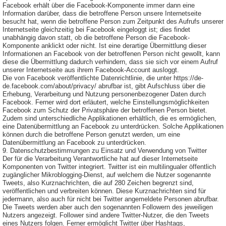
Facebook erhält über die Facebook-Komponente immer dann eine
Information darüber, dass die betroffene Person unsere Internetseite
besucht hat, wenn die betroffene Person zum Zeitpunkt des Aufrufs unserer
Internetseite gleichzeitig bei Facebook eingeloggt ist; dies findet
unabhängig davon statt, ob die betroffene Person die Facebook-
Komponente anklickt oder nicht. Ist eine derartige Übermittlung dieser
Informationen an Facebook von der betroffenen Person nicht gewollt, kann
diese die Übermittlung dadurch verhindern, dass sie sich vor einem Aufruf
unserer Internetseite aus ihrem Facebook-Account ausloggt.
Die von Facebook veröffentlichte Datenrichtlinie, die unter https://de-
de.facebook.com/about/privacy/ abrufbar ist, gibt Aufschluss über die
Erhebung, Verarbeitung und Nutzung personenbezogener Daten durch
Facebook. Ferner wird dort erläutert, welche Einstellungsmöglichkeiten
Facebook zum Schutz der Privatsphäre der betroffenen Person bietet.
Zudem sind unterschiedliche Applikationen erhältlich, die es ermöglichen,
eine Datenübermittlung an Facebook zu unterdrücken. Solche Applikationen
können durch die betroffene Person genutzt werden, um eine
Datenübermittlung an Facebook zu unterdrücken.
9. Datenschutzbestimmungen zu Einsatz und Verwendung von Twitter
Der für die Verarbeitung Verantwortliche hat auf dieser Internetseite
Komponenten von Twitter integriert. Twitter ist ein multilingualer öffentlich
zugänglicher Mikroblogging-Dienst, auf welchem die Nutzer sogenannte
Tweets, also Kurznachrichten, die auf 280 Zeichen begrenzt sind,
veröffentlichen und verbreiten können. Diese Kurznachrichten sind für
jedermann, also auch für nicht bei Twitter angemeldete Personen abrufbar.
Die Tweets werden aber auch den sogenannten Followern des jeweiligen
Nutzers angezeigt. Follower sind andere Twitter-Nutzer, die den Tweets
eines Nutzers folgen. Ferner ermöglicht Twitter über Hashtags,