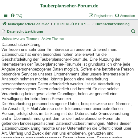
Tauberplanscher-Forum.de
FAQ
Registrieren
Anmelden
Tauberplanscher-Forum.de
F O R E N - Ü B E R S I C H T
Datenschutzerklärung
S
Datenschutzerklärung
Unbeantwortete Themen
Aktive Themen
u
Datenschutzerklärung
c
Wir freuen uns sehr über Ihr Interesse an unserem Unternehmen.
h
Datenschutz hat einen besonders hohen Stellenwert für die
Geschäftsleitung der Tauberplanscher-Forum.de. Eine Nutzung der
e
Internetseiten der Tauberplanscher-Forum.de ist grundsätzlich ohne jede
Angabe personenbezogener Daten möglich. Sofern eine betroffene Person
besondere Services unseres Unternehmens über unsere Internetseite in
Anspruch nehmen möchte, könnte jedoch eine Verarbeitung
personenbezogener Daten erforderlich werden. Ist die Verarbeitung
personenbezogener Daten erforderlich und besteht für eine solche
Verarbeitung keine gesetzliche Grundlage, holen wir generell eine
Einwilligung der betroffenen Person ein.
Die Verarbeitung personenbezogener Daten, beispielsweise des Namens,
der Anschrift, E-Mail-Adresse oder Telefonnummer einer betroffenen
Person, erfolgt stets im Einklang mit der Datenschutz-Grundverordnung
und in Übereinstimmung mit den für die Tauberplanscher-Forum.de
geltenden landesspezifischen Datenschutzbestimmungen. Mittels dieser
Datenschutzerklärung möchte unser Unternehmen die Öffentlichkeit über
Art, Umfang und Zweck der von uns erhobenen, genutzten und