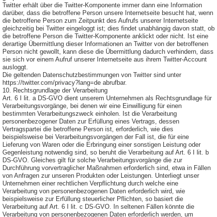
Twitter erhält über die Twitter-Komponente immer dann eine Information
darüber, dass die betroffene Person unsere Internetseite besucht hat, wenn
die betroffene Person zum Zeitpunkt des Aufrufs unserer Internetseite
gleichzeitig bei Twitter eingeloggt ist; dies findet unabhängig davon statt, ob
die betroffene Person die Twitter-Komponente anklickt oder nicht. Ist eine
derartige Übermittlung dieser Informationen an Twitter von der betroffenen
Person nicht gewollt, kann diese die Übermittlung dadurch verhindern, dass
sie sich vor einem Aufruf unserer Internetseite aus ihrem Twitter-Account
ausloggt.
Die geltenden Datenschutzbestimmungen von Twitter sind unter
https://twitter.com/privacy?lang=de abrufbar.
10. Rechtsgrundlage der Verarbeitung
Art. 6 I lit. a DS-GVO dient unserem Unternehmen als Rechtsgrundlage für
Verarbeitungsvorgänge, bei denen wir eine Einwilligung für einen
bestimmten Verarbeitungszweck einholen. Ist die Verarbeitung
personenbezogener Daten zur Erfüllung eines Vertrags, dessen
Vertragspartei die betroffene Person ist, erforderlich, wie dies
beispielsweise bei Verarbeitungsvorgängen der Fall ist, die für eine
Lieferung von Waren oder die Erbringung einer sonstigen Leistung oder
Gegenleistung notwendig sind, so beruht die Verarbeitung auf Art. 6 I lit. b
DS-GVO. Gleiches gilt für solche Verarbeitungsvorgänge die zur
Durchführung vorvertraglicher Maßnahmen erforderlich sind, etwa in Fällen
von Anfragen zur unseren Produkten oder Leistungen. Unterliegt unser
Unternehmen einer rechtlichen Verpflichtung durch welche eine
Verarbeitung von personenbezogenen Daten erforderlich wird, wie
beispielsweise zur Erfüllung steuerlicher Pflichten, so basiert die
Verarbeitung auf Art. 6 I lit. c DS-GVO. In seltenen Fällen könnte die
Verarbeitung von personenbezogenen Daten erforderlich werden, um