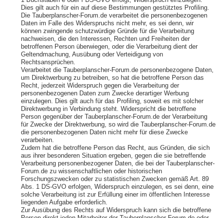
1 Buchstaben e oder f DS-GVO erfolgt, Widerspruch einzulegen.
Dies gilt auch für ein auf diese Bestimmungen gestütztes Profiling.
Die Tauberplanscher-Forum.de verarbeitet die personenbezogenen
Daten im Falle des Widerspruchs nicht mehr, es sei denn, wir
können zwingende schutzwürdige Gründe für die Verarbeitung
nachweisen, die den Interessen, Rechten und Freiheiten der
betroffenen Person überwiegen, oder die Verarbeitung dient der
Geltendmachung, Ausübung oder Verteidigung von
Rechtsansprüchen.
Verarbeitet die Tauberplanscher-Forum.de personenbezogene Daten,
um Direktwerbung zu betreiben, so hat die betroffene Person das
Recht, jederzeit Widerspruch gegen die Verarbeitung der
personenbezogenen Daten zum Zwecke derartiger Werbung
einzulegen. Dies gilt auch für das Profiling, soweit es mit solcher
Direktwerbung in Verbindung steht. Widerspricht die betroffene
Person gegenüber der Tauberplanscher-Forum.de der Verarbeitung
für Zwecke der Direktwerbung, so wird die Tauberplanscher-Forum.de
die personenbezogenen Daten nicht mehr für diese Zwecke
verarbeiten.
Zudem hat die betroffene Person das Recht, aus Gründen, die sich
aus ihrer besonderen Situation ergeben, gegen die sie betreffende
Verarbeitung personenbezogener Daten, die bei der Tauberplanscher-
Forum.de zu wissenschaftlichen oder historischen
Forschungszwecken oder zu statistischen Zwecken gemäß Art. 89
Abs. 1 DS-GVO erfolgen, Widerspruch einzulegen, es sei denn, eine
solche Verarbeitung ist zur Erfüllung einer im öffentlichen Interesse
liegenden Aufgabe erforderlich.
Zur Ausübung des Rechts auf Widerspruch kann sich die betroffene