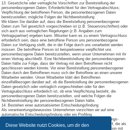
13. Gesetzliche oder vertragliche Vorschriften zur Bereitstellung der
personenbezogenen Daten; Erforderlichkeit für den Vertragsabschluss;
Verpflichtung der betroffenen Person, die personenbezogenen Daten
bereitzustellen; mögliche Folgen der Nichtbereitstellung
Wir klären Sie darüber auf, dass die Bereitstellung personenbezogener
Daten zum Teil gesetzlich vorgeschrieben ist (z.B. Steuervorschriften) oder
sich auch aus vertraglichen Regelungen (z.B. Angaben zum
Vertragspartner) ergeben kann. Mitunter kann es zu einem Vertragsschluss
erforderlich sein, dass eine betroffene Person uns personenbezogene
Daten zur Verfügung stellt, die in der Folge durch uns verarbeitet werden
müssen. Die betroffene Person ist beispielsweise verpflichtet uns
personenbezogene Daten bereitzustellen, wenn unser Unternehmen mit ihr
einen Vertrag abschließt. Eine Nichtbereitstellung der personenbezogenen
Daten hätte zur Folge, dass der Vertrag mit dem Betroffenen nicht
geschlossen werden könnte. Vor einer Bereitstellung personenbezogener
Daten durch den Betroffenen muss sich der Betroffene an einen unserer
Mitarbeiter wenden. Unser Mitarbeiter klärt den Betroffenen
einzelfallbezogen darüber auf, ob die Bereitstellung der personenbezogenen
Daten gesetzlich oder vertraglich vorgeschrieben oder für den
Vertragsabschluss erforderlich ist, ob eine Verpflichtung besteht, die
personenbezogenen Daten bereitzustellen, und welche Folgen die
Nichtbereitstellung der personenbezogenen Daten hätte.
14. Bestehen einer automatisierten Entscheidungsfindung
Als verantwortungsbewusstes Unternehmen verzichten wir auf eine
automatische Entscheidungsfindung oder ein Profiling.
Diese Datenschutzerklärung wurde durch den Datenschutzerklärungs-
Generator der DGD Deutsche Gesellschaft für Datenschutz GmbH, die als
Diese Website nutzt Cookies, um dir den
Externer Datenschutzbeauftragter Passau
tätig ist, in Kooperation mit