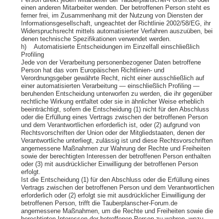
Person direkt jeden Mitarbeiter der Tauberplanscher-Forum.de oder
einen anderen Mitarbeiter wenden. Der betroffenen Person steht es
ferner frei, im Zusammenhang mit der Nutzung von Diensten der
Informationsgesellschaft, ungeachtet der Richtlinie 2002/58/EG, ihr
Widerspruchsrecht mittels automatisierter Verfahren auszuüben, bei
denen technische Spezifikationen verwendet werden.
h) Automatisierte Entscheidungen im Einzelfall einschließlich
Profiling
Jede von der Verarbeitung personenbezogener Daten betroffene
Person hat das vom Europäischen Richtlinien- und
Verordnungsgeber gewährte Recht, nicht einer ausschließlich auf
einer automatisierten Verarbeitung — einschließlich Profiling —
beruhenden Entscheidung unterworfen zu werden, die ihr gegenüber
rechtliche Wirkung entfaltet oder sie in ähnlicher Weise erheblich
beeinträchtigt, sofern die Entscheidung (1) nicht für den Abschluss
oder die Erfüllung eines Vertrags zwischen der betroffenen Person
und dem Verantwortlichen erforderlich ist, oder (2) aufgrund von
Rechtsvorschriften der Union oder der Mitgliedstaaten, denen der
Verantwortliche unterliegt, zulässig ist und diese Rechtsvorschriften
angemessene Maßnahmen zur Wahrung der Rechte und Freiheiten
sowie der berechtigten Interessen der betroffenen Person enthalten
oder (3) mit ausdrücklicher Einwilligung der betroffenen Person
erfolgt.
Ist die Entscheidung (1) für den Abschluss oder die Erfüllung eines
Vertrags zwischen der betroffenen Person und dem Verantwortlichen
erforderlich oder (2) erfolgt sie mit ausdrücklicher Einwilligung der
betroffenen Person, trifft die Tauberplanscher-Forum.de
angemessene Maßnahmen, um die Rechte und Freiheiten sowie die