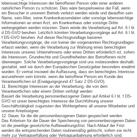
lebenswichtige Interessen der betroffenen Person oder einer anderen
natürlichen Person zu schützen. Dies wäre beispielsweise der Fall, wenn
ein Besucher in unserem Betrieb verletzt werden würde und daraufhin sein
Name, sein Alter, seine Krankenkassendaten oder sonstige lebenswichtige
Informationen an einen Arzt, ein Krankenhaus oder sonstige Dritte
weitergegeben werden müssten. Dann würde die Verarbeitung auf Art. 6 I lit.
d DS-GVO beruhen. Letztlich könnten Verarbeitungsvorgänge auf Art. 6 I lit.
f DS-GVO beruhen. Auf dieser Rechtsgrundlage basieren
Verarbeitungsvorgänge, die von keiner der vorgenannten Rechtsgrundlagen
erfasst werden, wenn die Verarbeitung zur Wahrung eines berechtigten
Interesses unseres Unternehmens oder eines Dritten erforderlich ist, sofern
die Interessen, Grundrechte und Grundfreiheiten des Betroffenen nicht
überwiegen. Solche Verarbeitungsvorgänge sind uns insbesondere deshalb
gestattet, weil sie durch den Europäischen Gesetzgeber besonders erwähnt
wurden. Er vertrat insoweit die Auffassung, dass ein berechtigtes Interesse
anzunehmen sein könnte, wenn die betroffene Person ein Kunde des
Verantwortlichen ist (Erwägungsgrund 47 Satz 2 DS-GVO).
11. Berechtigte Interessen an der Verarbeitung, die von dem
Verantwortlichen oder einem Dritten verfolgt werden
Basiert die Verarbeitung personenbezogener Daten auf Artikel 6 I lit. f DS-
GVO ist unser berechtigtes Interesse die Durchführung unserer
Geschäftstätigkeit zugunsten des Wohlergehens all unserer Mitarbeiter und
unserer Anteilseigner.
12. Dauer, für die die personenbezogenen Daten gespeichert werden
Das Kriterium für die Dauer der Speicherung von personenbezogenen Daten
ist die jeweilige gesetzliche Aufbewahrungsfrist. Nach Ablauf der Frist
werden die entsprechenden Daten routinemäßig gelöscht, sofern sie nicht
mehr zur Vertragserfüllung oder Vertragsanbahnung erforderlich sind.