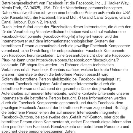
Betreibergesellschaft von Facebook ist die Facebook, Inc., 1 Hacker Way,
Menlo Park, CA 94025, USA. Für die Verarbeitung personenbezogener
Daten Verantwortlicher ist, wenn eine betroffene Person außerhalb der USA
oder Kanada lebt, die Facebook Ireland Ltd., 4 Grand Canal Square, Grand
Canal Harbour, Dublin 2, Ireland.
Durch jeden Aufruf einer der Einzelseiten dieser Internetseite, die durch den
für die Verarbeitung Verantwortlichen betrieben wird und auf welcher eine
Facebook-Komponente (Facebook-Plug-In) integriert wurde, wird der
Internetbrowser auf dem informationstechnologischen System der
betroffenen Person automatisch durch die jeweilige Facebook-Komponente
veranlasst, eine Darstellung der entsprechenden Facebook-Komponente
von Facebook herunterzuladen. Eine Gesamtübersicht über alle Facebook-
Plug-Ins kann unter https://developers.facebook.com/docs/plugins/?
locale=de_DE abgerufen werden. Im Rahmen dieses technischen
Verfahrens erhält Facebook Kenntnis darüber, welche konkrete Unterseite
unserer Internetseite durch die betroffene Person besucht wird.
Sofern die betroffene Person gleichzeitig bei Facebook eingeloggt ist,
erkennt Facebook mit jedem Aufruf unserer Internetseite durch die
betroffene Person und während der gesamten Dauer des jeweiligen
Aufenthaltes auf unserer Internetseite, welche konkrete Unterseite unserer
Internetseite die betroffene Person besucht. Diese Informationen werden
durch die Facebook-Komponente gesammelt und durch Facebook dem
jeweiligen Facebook-Account der betroffenen Person zugeordnet. Betätigt
die betroffene Person einen der auf unserer Internetseite integrierten
Facebook-Buttons, beispielsweise den „Gefällt mir“-Button, oder gibt die
betroffene Person einen Kommentar ab, ordnet Facebook diese Information
dem persönlichen Facebook-Benutzerkonto der betroffenen Person zu und
speichert diese personenbezogenen Daten.