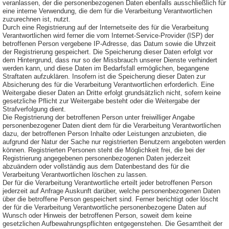
veranlassen, der die personenbezogenen Daten ebenfalls ausschließlich für
eine interne Verwendung, die dem für die Verarbeitung Verantwortlichen
zuzurechnen ist, nutzt.
Durch eine Registrierung auf der Internetseite des für die Verarbeitung
Verantwortlichen wird ferner die vom Internet-Service-Provider (ISP) der
betroffenen Person vergebene IP-Adresse, das Datum sowie die Uhrzeit
der Registrierung gespeichert. Die Speicherung dieser Daten erfolgt vor
dem Hintergrund, dass nur so der Missbrauch unserer Dienste verhindert
werden kann, und diese Daten im Bedarfsfall ermöglichen, begangene
Straftaten aufzuklären. Insofern ist die Speicherung dieser Daten zur
Absicherung des für die Verarbeitung Verantwortlichen erforderlich. Eine
Weitergabe dieser Daten an Dritte erfolgt grundsätzlich nicht, sofern keine
gesetzliche Pflicht zur Weitergabe besteht oder die Weitergabe der
Strafverfolgung dient.
Die Registrierung der betroffenen Person unter freiwilliger Angabe
personenbezogener Daten dient dem für die Verarbeitung Verantwortlichen
dazu, der betroffenen Person Inhalte oder Leistungen anzubieten, die
aufgrund der Natur der Sache nur registrierten Benutzern angeboten werden
können. Registrierten Personen steht die Möglichkeit frei, die bei der
Registrierung angegebenen personenbezogenen Daten jederzeit
abzuändern oder vollständig aus dem Datenbestand des für die
Verarbeitung Verantwortlichen löschen zu lassen.
Der für die Verarbeitung Verantwortliche erteilt jeder betroffenen Person
jederzeit auf Anfrage Auskunft darüber, welche personenbezogenen Daten
über die betroffene Person gespeichert sind. Ferner berichtigt oder löscht
der für die Verarbeitung Verantwortliche personenbezogene Daten auf
Wunsch oder Hinweis der betroffenen Person, soweit dem keine
gesetzlichen Aufbewahrungspflichten entgegenstehen. Die Gesamtheit der