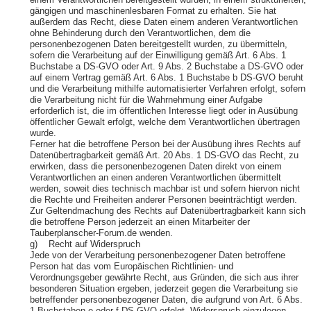
einem Verantwortlichen bereitgestellt wurden, in einem strukturierten,
gängigen und maschinenlesbaren Format zu erhalten. Sie hat
außerdem das Recht, diese Daten einem anderen Verantwortlichen
ohne Behinderung durch den Verantwortlichen, dem die
personenbezogenen Daten bereitgestellt wurden, zu übermitteln,
sofern die Verarbeitung auf der Einwilligung gemäß Art. 6 Abs. 1
Buchstabe a DS-GVO oder Art. 9 Abs. 2 Buchstabe a DS-GVO oder
auf einem Vertrag gemäß Art. 6 Abs. 1 Buchstabe b DS-GVO beruht
und die Verarbeitung mithilfe automatisierter Verfahren erfolgt, sofern
die Verarbeitung nicht für die Wahrnehmung einer Aufgabe
erforderlich ist, die im öffentlichen Interesse liegt oder in Ausübung
öffentlicher Gewalt erfolgt, welche dem Verantwortlichen übertragen
wurde.
Ferner hat die betroffene Person bei der Ausübung ihres Rechts auf
Datenübertragbarkeit gemäß Art. 20 Abs. 1 DS-GVO das Recht, zu
erwirken, dass die personenbezogenen Daten direkt von einem
Verantwortlichen an einen anderen Verantwortlichen übermittelt
werden, soweit dies technisch machbar ist und sofern hiervon nicht
die Rechte und Freiheiten anderer Personen beeinträchtigt werden.
Zur Geltendmachung des Rechts auf Datenübertragbarkeit kann sich
die betroffene Person jederzeit an einen Mitarbeiter der
Tauberplanscher-Forum.de wenden.
g) Recht auf Widerspruch
Jede von der Verarbeitung personenbezogener Daten betroffene
Person hat das vom Europäischen Richtlinien- und
Verordnungsgeber gewährte Recht, aus Gründen, die sich aus ihrer
besonderen Situation ergeben, jederzeit gegen die Verarbeitung sie
betreffender personenbezogener Daten, die aufgrund von Art. 6 Abs.