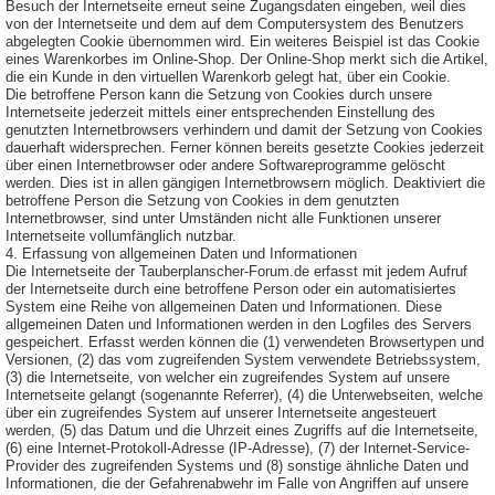
Besuch der Internetseite erneut seine Zugangsdaten eingeben, weil dies
von der Internetseite und dem auf dem Computersystem des Benutzers
abgelegten Cookie übernommen wird. Ein weiteres Beispiel ist das Cookie
eines Warenkorbes im Online-Shop. Der Online-Shop merkt sich die Artikel,
die ein Kunde in den virtuellen Warenkorb gelegt hat, über ein Cookie.
Die betroffene Person kann die Setzung von Cookies durch unsere
Internetseite jederzeit mittels einer entsprechenden Einstellung des
genutzten Internetbrowsers verhindern und damit der Setzung von Cookies
dauerhaft widersprechen. Ferner können bereits gesetzte Cookies jederzeit
über einen Internetbrowser oder andere Softwareprogramme gelöscht
werden. Dies ist in allen gängigen Internetbrowsern möglich. Deaktiviert die
betroffene Person die Setzung von Cookies in dem genutzten
Internetbrowser, sind unter Umständen nicht alle Funktionen unserer
Internetseite vollumfänglich nutzbar.
4. Erfassung von allgemeinen Daten und Informationen
Die Internetseite der Tauberplanscher-Forum.de erfasst mit jedem Aufruf
der Internetseite durch eine betroffene Person oder ein automatisiertes
System eine Reihe von allgemeinen Daten und Informationen. Diese
allgemeinen Daten und Informationen werden in den Logfiles des Servers
gespeichert. Erfasst werden können die (1) verwendeten Browsertypen und
Versionen, (2) das vom zugreifenden System verwendete Betriebssystem,
(3) die Internetseite, von welcher ein zugreifendes System auf unsere
Internetseite gelangt (sogenannte Referrer), (4) die Unterwebseiten, welche
über ein zugreifendes System auf unserer Internetseite angesteuert
werden, (5) das Datum und die Uhrzeit eines Zugriffs auf die Internetseite,
(6) eine Internet-Protokoll-Adresse (IP-Adresse), (7) der Internet-Service-
Provider des zugreifenden Systems und (8) sonstige ähnliche Daten und
Informationen, die der Gefahrenabwehr im Falle von Angriffen auf unsere