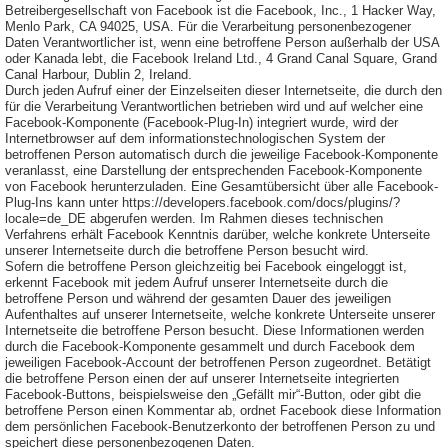
Betreibergesellschaft von Facebook ist die Facebook, Inc., 1 Hacker Way,
Menlo Park, CA 94025, USA. Für die Verarbeitung personenbezogener
Daten Verantwortlicher ist, wenn eine betroffene Person außerhalb der USA
oder Kanada lebt, die Facebook Ireland Ltd., 4 Grand Canal Square, Grand
Canal Harbour, Dublin 2, Ireland.
Durch jeden Aufruf einer der Einzelseiten dieser Internetseite, die durch den
für die Verarbeitung Verantwortlichen betrieben wird und auf welcher eine
Facebook-Komponente (Facebook-Plug-In) integriert wurde, wird der
Internetbrowser auf dem informationstechnologischen System der
betroffenen Person automatisch durch die jeweilige Facebook-Komponente
veranlasst, eine Darstellung der entsprechenden Facebook-Komponente
von Facebook herunterzuladen. Eine Gesamtübersicht über alle Facebook-
Plug-Ins kann unter https://developers.facebook.com/docs/plugins/?
locale=de_DE abgerufen werden. Im Rahmen dieses technischen
Verfahrens erhält Facebook Kenntnis darüber, welche konkrete Unterseite
unserer Internetseite durch die betroffene Person besucht wird.
Sofern die betroffene Person gleichzeitig bei Facebook eingeloggt ist,
erkennt Facebook mit jedem Aufruf unserer Internetseite durch die
betroffene Person und während der gesamten Dauer des jeweiligen
Aufenthaltes auf unserer Internetseite, welche konkrete Unterseite unserer
Internetseite die betroffene Person besucht. Diese Informationen werden
durch die Facebook-Komponente gesammelt und durch Facebook dem
jeweiligen Facebook-Account der betroffenen Person zugeordnet. Betätigt
die betroffene Person einen der auf unserer Internetseite integrierten
Facebook-Buttons, beispielsweise den „Gefällt mir“-Button, oder gibt die
betroffene Person einen Kommentar ab, ordnet Facebook diese Information
dem persönlichen Facebook-Benutzerkonto der betroffenen Person zu und
speichert diese personenbezogenen Daten.