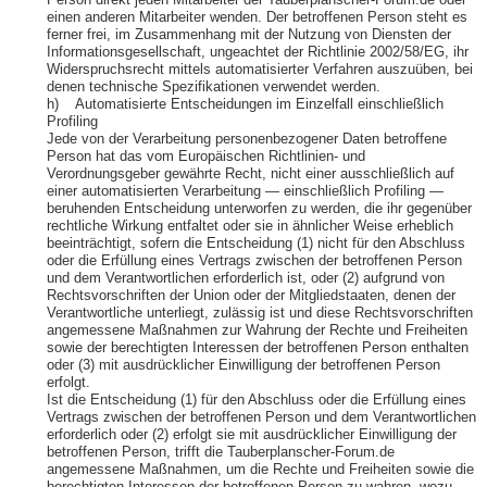
Person direkt jeden Mitarbeiter der Tauberplanscher-Forum.de oder
einen anderen Mitarbeiter wenden. Der betroffenen Person steht es
ferner frei, im Zusammenhang mit der Nutzung von Diensten der
Informationsgesellschaft, ungeachtet der Richtlinie 2002/58/EG, ihr
Widerspruchsrecht mittels automatisierter Verfahren auszuüben, bei
denen technische Spezifikationen verwendet werden.
h) Automatisierte Entscheidungen im Einzelfall einschließlich
Profiling
Jede von der Verarbeitung personenbezogener Daten betroffene
Person hat das vom Europäischen Richtlinien- und
Verordnungsgeber gewährte Recht, nicht einer ausschließlich auf
einer automatisierten Verarbeitung — einschließlich Profiling —
beruhenden Entscheidung unterworfen zu werden, die ihr gegenüber
rechtliche Wirkung entfaltet oder sie in ähnlicher Weise erheblich
beeinträchtigt, sofern die Entscheidung (1) nicht für den Abschluss
oder die Erfüllung eines Vertrags zwischen der betroffenen Person
und dem Verantwortlichen erforderlich ist, oder (2) aufgrund von
Rechtsvorschriften der Union oder der Mitgliedstaaten, denen der
Verantwortliche unterliegt, zulässig ist und diese Rechtsvorschriften
angemessene Maßnahmen zur Wahrung der Rechte und Freiheiten
sowie der berechtigten Interessen der betroffenen Person enthalten
oder (3) mit ausdrücklicher Einwilligung der betroffenen Person
erfolgt.
Ist die Entscheidung (1) für den Abschluss oder die Erfüllung eines
Vertrags zwischen der betroffenen Person und dem Verantwortlichen
erforderlich oder (2) erfolgt sie mit ausdrücklicher Einwilligung der
betroffenen Person, trifft die Tauberplanscher-Forum.de
angemessene Maßnahmen, um die Rechte und Freiheiten sowie die