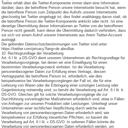
Twitter erhält über die Twitter-Komponente immer dann eine Information
darüber, dass die betroffene Person unsere Internetseite besucht hat, wenn
die betroffene Person zum Zeitpunkt des Aufrufs unserer Internetseite
gleichzeitig bei Twitter eingeloggt ist; dies findet unabhängig davon statt, ob
die betroffene Person die Twitter-Komponente anklickt oder nicht. Ist eine
derartige Übermittlung dieser Informationen an Twitter von der betroffenen
Person nicht gewollt, kann diese die Übermittlung dadurch verhindern, dass
sie sich vor einem Aufruf unserer Internetseite aus ihrem Twitter-Account
ausloggt.
Die geltenden Datenschutzbestimmungen von Twitter sind unter
https://twitter.com/privacy?lang=de abrufbar.
10. Rechtsgrundlage der Verarbeitung
Art. 6 I lit. a DS-GVO dient unserem Unternehmen als Rechtsgrundlage für
Verarbeitungsvorgänge, bei denen wir eine Einwilligung für einen
bestimmten Verarbeitungszweck einholen. Ist die Verarbeitung
personenbezogener Daten zur Erfüllung eines Vertrags, dessen
Vertragspartei die betroffene Person ist, erforderlich, wie dies
beispielsweise bei Verarbeitungsvorgängen der Fall ist, die für eine
Lieferung von Waren oder die Erbringung einer sonstigen Leistung oder
Gegenleistung notwendig sind, so beruht die Verarbeitung auf Art. 6 I lit. b
DS-GVO. Gleiches gilt für solche Verarbeitungsvorgänge die zur
Durchführung vorvertraglicher Maßnahmen erforderlich sind, etwa in Fällen
von Anfragen zur unseren Produkten oder Leistungen. Unterliegt unser
Unternehmen einer rechtlichen Verpflichtung durch welche eine
Verarbeitung von personenbezogenen Daten erforderlich wird, wie
beispielsweise zur Erfüllung steuerlicher Pflichten, so basiert die
Verarbeitung auf Art. 6 I lit. c DS-GVO. In seltenen Fällen könnte die
Verarbeitung von personenbezogenen Daten erforderlich werden, um