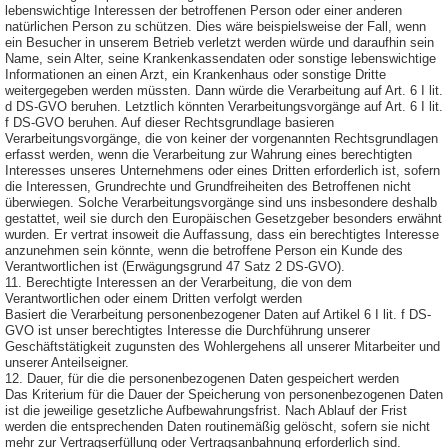
lebenswichtige Interessen der betroffenen Person oder einer anderen
natürlichen Person zu schützen. Dies wäre beispielsweise der Fall, wenn
ein Besucher in unserem Betrieb verletzt werden würde und daraufhin sein
Name, sein Alter, seine Krankenkassendaten oder sonstige lebenswichtige
Informationen an einen Arzt, ein Krankenhaus oder sonstige Dritte
weitergegeben werden müssten. Dann würde die Verarbeitung auf Art. 6 I lit.
d DS-GVO beruhen. Letztlich könnten Verarbeitungsvorgänge auf Art. 6 I lit.
f DS-GVO beruhen. Auf dieser Rechtsgrundlage basieren
Verarbeitungsvorgänge, die von keiner der vorgenannten Rechtsgrundlagen
erfasst werden, wenn die Verarbeitung zur Wahrung eines berechtigten
Interesses unseres Unternehmens oder eines Dritten erforderlich ist, sofern
die Interessen, Grundrechte und Grundfreiheiten des Betroffenen nicht
überwiegen. Solche Verarbeitungsvorgänge sind uns insbesondere deshalb
gestattet, weil sie durch den Europäischen Gesetzgeber besonders erwähnt
wurden. Er vertrat insoweit die Auffassung, dass ein berechtigtes Interesse
anzunehmen sein könnte, wenn die betroffene Person ein Kunde des
Verantwortlichen ist (Erwägungsgrund 47 Satz 2 DS-GVO).
11. Berechtigte Interessen an der Verarbeitung, die von dem
Verantwortlichen oder einem Dritten verfolgt werden
Basiert die Verarbeitung personenbezogener Daten auf Artikel 6 I lit. f DS-
GVO ist unser berechtigtes Interesse die Durchführung unserer
Geschäftstätigkeit zugunsten des Wohlergehens all unserer Mitarbeiter und
unserer Anteilseigner.
12. Dauer, für die die personenbezogenen Daten gespeichert werden
Das Kriterium für die Dauer der Speicherung von personenbezogenen Daten
ist die jeweilige gesetzliche Aufbewahrungsfrist. Nach Ablauf der Frist
werden die entsprechenden Daten routinemäßig gelöscht, sofern sie nicht
mehr zur Vertragserfüllung oder Vertragsanbahnung erforderlich sind.