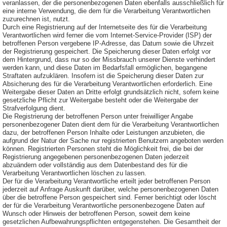
veranlassen, der die personenbezogenen Daten ebenfalls ausschließlich für
eine interne Verwendung, die dem für die Verarbeitung Verantwortlichen
zuzurechnen ist, nutzt.
Durch eine Registrierung auf der Internetseite des für die Verarbeitung
Verantwortlichen wird ferner die vom Internet-Service-Provider (ISP) der
betroffenen Person vergebene IP-Adresse, das Datum sowie die Uhrzeit
der Registrierung gespeichert. Die Speicherung dieser Daten erfolgt vor
dem Hintergrund, dass nur so der Missbrauch unserer Dienste verhindert
werden kann, und diese Daten im Bedarfsfall ermöglichen, begangene
Straftaten aufzuklären. Insofern ist die Speicherung dieser Daten zur
Absicherung des für die Verarbeitung Verantwortlichen erforderlich. Eine
Weitergabe dieser Daten an Dritte erfolgt grundsätzlich nicht, sofern keine
gesetzliche Pflicht zur Weitergabe besteht oder die Weitergabe der
Strafverfolgung dient.
Die Registrierung der betroffenen Person unter freiwilliger Angabe
personenbezogener Daten dient dem für die Verarbeitung Verantwortlichen
dazu, der betroffenen Person Inhalte oder Leistungen anzubieten, die
aufgrund der Natur der Sache nur registrierten Benutzern angeboten werden
können. Registrierten Personen steht die Möglichkeit frei, die bei der
Registrierung angegebenen personenbezogenen Daten jederzeit
abzuändern oder vollständig aus dem Datenbestand des für die
Verarbeitung Verantwortlichen löschen zu lassen.
Der für die Verarbeitung Verantwortliche erteilt jeder betroffenen Person
jederzeit auf Anfrage Auskunft darüber, welche personenbezogenen Daten
über die betroffene Person gespeichert sind. Ferner berichtigt oder löscht
der für die Verarbeitung Verantwortliche personenbezogene Daten auf
Wunsch oder Hinweis der betroffenen Person, soweit dem keine
gesetzlichen Aufbewahrungspflichten entgegenstehen. Die Gesamtheit der