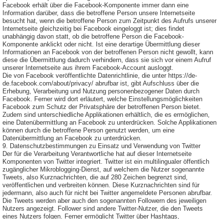
Facebook erhält über die Facebook-Komponente immer dann eine
Information darüber, dass die betroffene Person unsere Internetseite
besucht hat, wenn die betroffene Person zum Zeitpunkt des Aufrufs unserer
Internetseite gleichzeitig bei Facebook eingeloggt ist; dies findet
unabhängig davon statt, ob die betroffene Person die Facebook-
Komponente anklickt oder nicht. Ist eine derartige Übermittlung dieser
Informationen an Facebook von der betroffenen Person nicht gewollt, kann
diese die Übermittlung dadurch verhindern, dass sie sich vor einem Aufruf
unserer Internetseite aus ihrem Facebook-Account ausloggt.
Die von Facebook veröffentlichte Datenrichtlinie, die unter https://de-
de.facebook.com/about/privacy/ abrufbar ist, gibt Aufschluss über die
Erhebung, Verarbeitung und Nutzung personenbezogener Daten durch
Facebook. Ferner wird dort erläutert, welche Einstellungsmöglichkeiten
Facebook zum Schutz der Privatsphäre der betroffenen Person bietet.
Zudem sind unterschiedliche Applikationen erhältlich, die es ermöglichen,
eine Datenübermittlung an Facebook zu unterdrücken. Solche Applikationen
können durch die betroffene Person genutzt werden, um eine
Datenübermittlung an Facebook zu unterdrücken.
9. Datenschutzbestimmungen zu Einsatz und Verwendung von Twitter
Der für die Verarbeitung Verantwortliche hat auf dieser Internetseite
Komponenten von Twitter integriert. Twitter ist ein multilingualer öffentlich
zugänglicher Mikroblogging-Dienst, auf welchem die Nutzer sogenannte
Tweets, also Kurznachrichten, die auf 280 Zeichen begrenzt sind,
veröffentlichen und verbreiten können. Diese Kurznachrichten sind für
jedermann, also auch für nicht bei Twitter angemeldete Personen abrufbar.
Die Tweets werden aber auch den sogenannten Followern des jeweiligen
Nutzers angezeigt. Follower sind andere Twitter-Nutzer, die den Tweets
eines Nutzers folgen. Ferner ermöglicht Twitter über Hashtags,