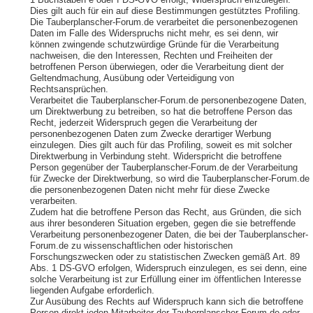
1 Buchstaben e oder f DS-GVO erfolgt, Widerspruch einzulegen.
Dies gilt auch für ein auf diese Bestimmungen gestütztes Profiling.
Die Tauberplanscher-Forum.de verarbeitet die personenbezogenen
Daten im Falle des Widerspruchs nicht mehr, es sei denn, wir
können zwingende schutzwürdige Gründe für die Verarbeitung
nachweisen, die den Interessen, Rechten und Freiheiten der
betroffenen Person überwiegen, oder die Verarbeitung dient der
Geltendmachung, Ausübung oder Verteidigung von
Rechtsansprüchen.
Verarbeitet die Tauberplanscher-Forum.de personenbezogene Daten,
um Direktwerbung zu betreiben, so hat die betroffene Person das
Recht, jederzeit Widerspruch gegen die Verarbeitung der
personenbezogenen Daten zum Zwecke derartiger Werbung
einzulegen. Dies gilt auch für das Profiling, soweit es mit solcher
Direktwerbung in Verbindung steht. Widerspricht die betroffene
Person gegenüber der Tauberplanscher-Forum.de der Verarbeitung
für Zwecke der Direktwerbung, so wird die Tauberplanscher-Forum.de
die personenbezogenen Daten nicht mehr für diese Zwecke
verarbeiten.
Zudem hat die betroffene Person das Recht, aus Gründen, die sich
aus ihrer besonderen Situation ergeben, gegen die sie betreffende
Verarbeitung personenbezogener Daten, die bei der Tauberplanscher-
Forum.de zu wissenschaftlichen oder historischen
Forschungszwecken oder zu statistischen Zwecken gemäß Art. 89
Abs. 1 DS-GVO erfolgen, Widerspruch einzulegen, es sei denn, eine
solche Verarbeitung ist zur Erfüllung einer im öffentlichen Interesse
liegenden Aufgabe erforderlich.
Zur Ausübung des Rechts auf Widerspruch kann sich die betroffene