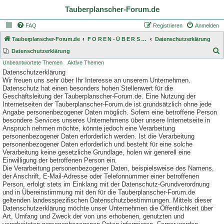
Tauberplanscher-Forum.de
FAQ
Registrieren
Anmelden
Tauberplanscher-Forum.de
F O R E N - Ü B E R S I C H T
Datenschutzerklärung
S
Datenschutzerklärung
Unbeantwortete Themen
Aktive Themen
u
Datenschutzerklärung
c
Wir freuen uns sehr über Ihr Interesse an unserem Unternehmen.
h
Datenschutz hat einen besonders hohen Stellenwert für die
Geschäftsleitung der Tauberplanscher-Forum.de. Eine Nutzung der
e
Internetseiten der Tauberplanscher-Forum.de ist grundsätzlich ohne jede
Angabe personenbezogener Daten möglich. Sofern eine betroffene Person
besondere Services unseres Unternehmens über unsere Internetseite in
Anspruch nehmen möchte, könnte jedoch eine Verarbeitung
personenbezogener Daten erforderlich werden. Ist die Verarbeitung
personenbezogener Daten erforderlich und besteht für eine solche
Verarbeitung keine gesetzliche Grundlage, holen wir generell eine
Einwilligung der betroffenen Person ein.
Die Verarbeitung personenbezogener Daten, beispielsweise des Namens,
der Anschrift, E-Mail-Adresse oder Telefonnummer einer betroffenen
Person, erfolgt stets im Einklang mit der Datenschutz-Grundverordnung
und in Übereinstimmung mit den für die Tauberplanscher-Forum.de
geltenden landesspezifischen Datenschutzbestimmungen. Mittels dieser
Datenschutzerklärung möchte unser Unternehmen die Öffentlichkeit über
Art, Umfang und Zweck der von uns erhobenen, genutzten und