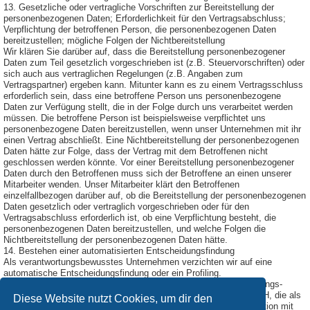
13. Gesetzliche oder vertragliche Vorschriften zur Bereitstellung der
personenbezogenen Daten; Erforderlichkeit für den Vertragsabschluss;
Verpflichtung der betroffenen Person, die personenbezogenen Daten
bereitzustellen; mögliche Folgen der Nichtbereitstellung
Wir klären Sie darüber auf, dass die Bereitstellung personenbezogener
Daten zum Teil gesetzlich vorgeschrieben ist (z.B. Steuervorschriften) oder
sich auch aus vertraglichen Regelungen (z.B. Angaben zum
Vertragspartner) ergeben kann. Mitunter kann es zu einem Vertragsschluss
erforderlich sein, dass eine betroffene Person uns personenbezogene
Daten zur Verfügung stellt, die in der Folge durch uns verarbeitet werden
müssen. Die betroffene Person ist beispielsweise verpflichtet uns
personenbezogene Daten bereitzustellen, wenn unser Unternehmen mit ihr
einen Vertrag abschließt. Eine Nichtbereitstellung der personenbezogenen
Daten hätte zur Folge, dass der Vertrag mit dem Betroffenen nicht
geschlossen werden könnte. Vor einer Bereitstellung personenbezogener
Daten durch den Betroffenen muss sich der Betroffene an einen unserer
Mitarbeiter wenden. Unser Mitarbeiter klärt den Betroffenen
einzelfallbezogen darüber auf, ob die Bereitstellung der personenbezogenen
Daten gesetzlich oder vertraglich vorgeschrieben oder für den
Vertragsabschluss erforderlich ist, ob eine Verpflichtung besteht, die
personenbezogenen Daten bereitzustellen, und welche Folgen die
Nichtbereitstellung der personenbezogenen Daten hätte.
14. Bestehen einer automatisierten Entscheidungsfindung
Als verantwortungsbewusstes Unternehmen verzichten wir auf eine
automatische Entscheidungsfindung oder ein Profiling.
Diese Datenschutzerklärung wurde durch den Datenschutzerklärungs-
Generator der DGD Deutsche Gesellschaft für Datenschutz GmbH, die als
Diese Website nutzt Cookies, um dir den
Externer Datenschutzbeauftragter Passau
tätig ist, in Kooperation mit