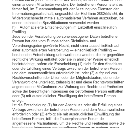
Person direkt jeden Mitarbeiter der Tauberplanscher-Forum.de oder
einen anderen Mitarbeiter wenden. Der betroffenen Person steht es
ferner frei, im Zusammenhang mit der Nutzung von Diensten der
Informationsgesellschaft, ungeachtet der Richtlinie 2002/58/EG, ihr
Widerspruchsrecht mittels automatisierter Verfahren auszuüben, bei
denen technische Spezifikationen verwendet werden.
h) Automatisierte Entscheidungen im Einzelfall einschließlich
Profiling
Jede von der Verarbeitung personenbezogener Daten betroffene
Person hat das vom Europäischen Richtlinien- und
Verordnungsgeber gewährte Recht, nicht einer ausschließlich auf
einer automatisierten Verarbeitung — einschließlich Profiling —
beruhenden Entscheidung unterworfen zu werden, die ihr gegenüber
rechtliche Wirkung entfaltet oder sie in ähnlicher Weise erheblich
beeinträchtigt, sofern die Entscheidung (1) nicht für den Abschluss
oder die Erfüllung eines Vertrags zwischen der betroffenen Person
und dem Verantwortlichen erforderlich ist, oder (2) aufgrund von
Rechtsvorschriften der Union oder der Mitgliedstaaten, denen der
Verantwortliche unterliegt, zulässig ist und diese Rechtsvorschriften
angemessene Maßnahmen zur Wahrung der Rechte und Freiheiten
sowie der berechtigten Interessen der betroffenen Person enthalten
oder (3) mit ausdrücklicher Einwilligung der betroffenen Person
erfolgt.
Ist die Entscheidung (1) für den Abschluss oder die Erfüllung eines
Vertrags zwischen der betroffenen Person und dem Verantwortlichen
erforderlich oder (2) erfolgt sie mit ausdrücklicher Einwilligung der
betroffenen Person, trifft die Tauberplanscher-Forum.de
angemessene Maßnahmen, um die Rechte und Freiheiten sowie die