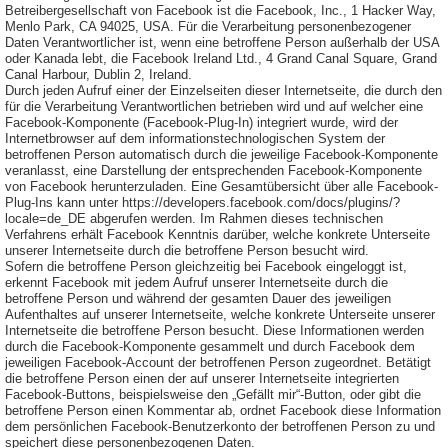
Betreibergesellschaft von Facebook ist die Facebook, Inc., 1 Hacker Way,
Menlo Park, CA 94025, USA. Für die Verarbeitung personenbezogener
Daten Verantwortlicher ist, wenn eine betroffene Person außerhalb der USA
oder Kanada lebt, die Facebook Ireland Ltd., 4 Grand Canal Square, Grand
Canal Harbour, Dublin 2, Ireland.
Durch jeden Aufruf einer der Einzelseiten dieser Internetseite, die durch den
für die Verarbeitung Verantwortlichen betrieben wird und auf welcher eine
Facebook-Komponente (Facebook-Plug-In) integriert wurde, wird der
Internetbrowser auf dem informationstechnologischen System der
betroffenen Person automatisch durch die jeweilige Facebook-Komponente
veranlasst, eine Darstellung der entsprechenden Facebook-Komponente
von Facebook herunterzuladen. Eine Gesamtübersicht über alle Facebook-
Plug-Ins kann unter https://developers.facebook.com/docs/plugins/?
locale=de_DE abgerufen werden. Im Rahmen dieses technischen
Verfahrens erhält Facebook Kenntnis darüber, welche konkrete Unterseite
unserer Internetseite durch die betroffene Person besucht wird.
Sofern die betroffene Person gleichzeitig bei Facebook eingeloggt ist,
erkennt Facebook mit jedem Aufruf unserer Internetseite durch die
betroffene Person und während der gesamten Dauer des jeweiligen
Aufenthaltes auf unserer Internetseite, welche konkrete Unterseite unserer
Internetseite die betroffene Person besucht. Diese Informationen werden
durch die Facebook-Komponente gesammelt und durch Facebook dem
jeweiligen Facebook-Account der betroffenen Person zugeordnet. Betätigt
die betroffene Person einen der auf unserer Internetseite integrierten
Facebook-Buttons, beispielsweise den „Gefällt mir“-Button, oder gibt die
betroffene Person einen Kommentar ab, ordnet Facebook diese Information
dem persönlichen Facebook-Benutzerkonto der betroffenen Person zu und
speichert diese personenbezogenen Daten.