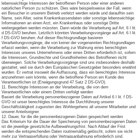
lebenswichtige Interessen der betroffenen Person oder einer anderen
natürlichen Person zu schützen. Dies wäre beispielsweise der Fall, wenn
ein Besucher in unserem Betrieb verletzt werden würde und daraufhin sein
Name, sein Alter, seine Krankenkassendaten oder sonstige lebenswichtige
Informationen an einen Arzt, ein Krankenhaus oder sonstige Dritte
weitergegeben werden müssten. Dann würde die Verarbeitung auf Art. 6 I lit.
d DS-GVO beruhen. Letztlich könnten Verarbeitungsvorgänge auf Art. 6 I lit.
f DS-GVO beruhen. Auf dieser Rechtsgrundlage basieren
Verarbeitungsvorgänge, die von keiner der vorgenannten Rechtsgrundlagen
erfasst werden, wenn die Verarbeitung zur Wahrung eines berechtigten
Interesses unseres Unternehmens oder eines Dritten erforderlich ist, sofern
die Interessen, Grundrechte und Grundfreiheiten des Betroffenen nicht
überwiegen. Solche Verarbeitungsvorgänge sind uns insbesondere deshalb
gestattet, weil sie durch den Europäischen Gesetzgeber besonders erwähnt
wurden. Er vertrat insoweit die Auffassung, dass ein berechtigtes Interesse
anzunehmen sein könnte, wenn die betroffene Person ein Kunde des
Verantwortlichen ist (Erwägungsgrund 47 Satz 2 DS-GVO).
11. Berechtigte Interessen an der Verarbeitung, die von dem
Verantwortlichen oder einem Dritten verfolgt werden
Basiert die Verarbeitung personenbezogener Daten auf Artikel 6 I lit. f DS-
GVO ist unser berechtigtes Interesse die Durchführung unserer
Geschäftstätigkeit zugunsten des Wohlergehens all unserer Mitarbeiter und
unserer Anteilseigner.
12. Dauer, für die die personenbezogenen Daten gespeichert werden
Das Kriterium für die Dauer der Speicherung von personenbezogenen Daten
ist die jeweilige gesetzliche Aufbewahrungsfrist. Nach Ablauf der Frist
werden die entsprechenden Daten routinemäßig gelöscht, sofern sie nicht
mehr zur Vertragserfüllung oder Vertragsanbahnung erforderlich sind.